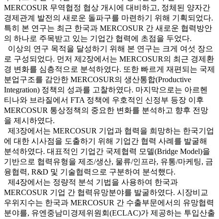
MERCOSUR 무역협정 협상 개시에 대비하고, 정체된 양자간
경제관계 발전의 새로운 돌파구를 마련하기 위해 기획되었다.
특히 본 연구는 최근 한국과 MERCOSUR 간 새로운 협력방안
의 하나로 주목받고 있는 기업간 협력에 초점을 두었다.
이상의 연구 목적을 달성하기 위해 본 연구는 크게 여섯 장으
로 구성되었다. 먼저 제2장에서는 MERCOSUR의 최근 경제환
경 변화를 심층적으로 분석하였다. 또한 빠르게 재편되는 국제
분업구조를 감안한 MERCOSUR의 생산통합(Productive
Integration) 정책의 성과를 고찰하였다. 마지막으로는 아르헨
티나와 브라질에서 FTA 정책에 우호적인 신정부 등장 이후
MERCOSUR 통상정책의 중요한 변화를 분석하고 향후 전망
을 제시하였다.
제3장에서는 MERCOSUR 기업과 협력을 희망하는 한국기업
에 대한 시사점을 도출하기 위해 기업간 협력 사례를 발굴해
분석하였다. 대표적인 기업간 국제협력 모델(Bridge Model)을
기반으로 협력유형을 제조/생산, 물류/인프라, 유통/마케팅, 금
융협력, R&D 및 기술협력으로 구분하여 분석했다.
제4장에서는 정량적 분석 기법을 사용하여 한국과
MERCOSUR 기업 간 협력유망분야를 발굴하였다. 시장비교
우위지수는 한국과 MERCOSUR 간 수출부문에서의 유망협력
분야를, 유엔중남미경제위원회(ECLAC)가 제공하는 투입산출