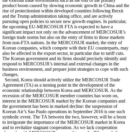
the external trade environment such as the end of the primary
product boom caused by slowing economic growth in China and the
rise of protectionism within developed countries following Brexit
and the Trump administration taking office, and are actively
pursuing open policies to secure new growth engines. In particular,
the upcoming EU-MERCOSUR FTA is expected to have a
significant impact not only on the advancement of MERCOSUR’s
foreign trade norms but also on the entry of firms to those markets
from non-FTA nations. In the MERCOSUR market, the entry of
Korean companies, which compete with their EU counterparts, may
also be affected in the export sector, in particular due to tariff cuts.
The Korean government and its firms should precisely identify and
respond to MERCOSUR’s internal and external changes in the
business environment, and prepare joint strategies to cope with such
changes.
Second, Korea should actively utilize the MERCOSUR Trade
Agreement (TA) as a turning point in the development of the
economic relationship between Korea and MERCOSUR. As the
recession of the MERCOSUR member countries has worn on,
interest in the MERCOSUR market by the Korean companies and
the government has been in marked decline: the suspension of
Korean Air’s Sao Paulo operations in September 2016 is one such
symbolic event. The TA between the two, however, will be a boon
to invigorate the importance of the MERCOSUR market in Korea
and to revitalize stagnant cooperation. As we lack cooperation