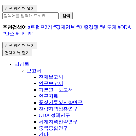
검색 레이어 열기
검색
추천검색어
#트럼프2기
#경제안보
#미중경쟁
#반도체
#ODA
#탄소
#CPTPP
검색 레이어 닫기
전체메뉴 열기
발간물
보고서
전체보고서
연구보고서
기본연구보고서
연구자료
중장기통상전략연구
전략지역심층연구
ODA 정책연구
세계지역전략연구
중국종합연구
기타