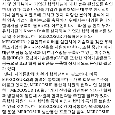
사 및 인터뷰에서 기업간 협력채널에 대한 높은 관심도를 확인
한 바 있다. 그러나 양측 기업간 협력채널은 대부분 한시적이
거나 일회성 이벤트에 그치고 있다. 다양한 분야와 방식에 대
한 양측 기업의 협력수요를 충족하기 위해서는 다양한 형태의
협력채널 구축이 필요하다. 아르헨티나, 브라질 등 현지 투자
유치기관에 Korean Desk를 설치하여 기업간 협력 파트너를 발
굴 및 주선하고, 한ㆍMERCOSUR 기술혁신센터와
MERCOSUR 수출인큐베이터를 설립하여 기술력을 갖춘 우리
중소기업의 현지시장 진출을 지원해야 한다. 또한 중남미에서
대규모 금융 동원력과 비즈니스망을 구축하고 있는 미주개발
은행(IDB)과 중남미개발은행(CAF)을 포함한 지역개발은행과
공동으로 B2B 협력 플랫폼을 구축해 상시적으로 운영할 필요
가 있다.
넷째, 지역통합체 차원의 협력전략이 필요하다. 비록
MERCOSUR와의 협력은 통합체보다는 개별 회원국 수준에
머물고 있지만, MERCOSUR 통합체 차원의 협력사업 실행과
한ㆍMERCOSUR TA 협상 개시 전망을 감안하면 양자간 협력
과 병행하여 통합체 차원의 협력전략을 추진할 필요가 있다.
통합체 차원의 다자협력을 통하여 양자협력의 틈새를 보완할
수 있을 것이다. 한ㆍMERCOSUR 간 자국통화무역결제시스
템 운영, MERCOSUR 생산통합 프로그램 참여, MERCOSUR