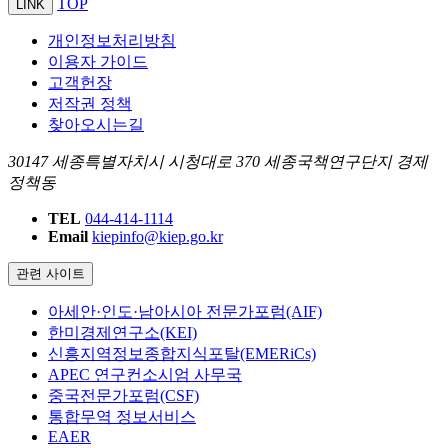
TOP
LINK
개인정보처리방침
이용자 가이드
고객헌장
저작권 정책
찾아오시는길
30147 세종특별자치시 시청대로 370 세종국책연구단지 경제
정책동
TEL
044-414-1114
Email
kiepinfo@kiep.go.kr
관련 사이트
아세안·인도·남아시아 전문가포럼(AIF)
한미경제연구소(KEI)
신흥지역정보종합지식포탈(EMERiCs)
APEC 연구컨소시엄 사무국
중국전문가포럼(CSF)
통합무역 정보서비스
EAER