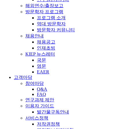
해외연수/출장보고
방문학자 프로그램
프로그램 소개
역대 방문학자
방문학자 커뮤니티
채용안내
채용공고
인재초빙
KIEP 뉴스레터
국문
영문
EAER
고객마당
참여마당
Q&A
FAQ
연구과제 제안
이용자 가이드
발간물구독안내
서비스정책
저작권정책