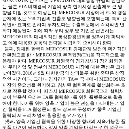
MERCOSUR 간 FTA는 MERCOSUR 대외통상 규범의 선진화
는 물론 FTA 비체결국 기업의 양측 현지시장 진출에도 큰 영
향을 미칠 것으로 예상된다. MERCOSUR 시장에서 EU와 경쟁
관계에 있는 우리기업의 진출도 영향권에 포함되는데, 특히 관
세인하 효과로 인하여 투자보다는 수출부문에서 즉각적인 변
화가 예상된다. 이에 따라 우리 정부 및 기업은 급변하는
MERCOSUR의 대내외적인 통상환경변화를 정확하게 파악하
고 이에 대응한 공동의 전략을 시급하게 준비해야 한다.
둘째, 정체된 한국과 MERCOSUR 경제관계 발전의 획기적인
전환점으로 한ㆍMERCOSUR 무역협정(TA)을 적극적으로 활
용해야 한다. MERCOSUR 회원국의 경기침체가 장기화되면
서 우리기업 및 정부의 MERCOSUR 시장에 대한 관심은 크게
낮아졌다. 2016년 9월 대한항공의 상파울루 취항 중단은 상징
적인 사건이다. 그러나 양자간의 TA는 국내에서 MERCOSUR
시장의 중요성을 환기하고, 침체된 협력관계를 활성화하는 호
재로 작용할 것이다. 따라서 MERCOSUR 회원국과의 협력채
널이 부족한 우리는 TA를 협력확대를 위한 플랫폼으로 활용
해야 한다. 이를 위해 양측 기업이 높은 관심을 나타내는 기업
간 협력을 FTA 협정문의 별도 장으로 구성하여 향후 기업간
협력의 제도적 채널로 활용할 필요가 있다.
셋째, 양측 기업간 협력을 위한 다양한 형태의 지속가능한 플
랫폼 마련이 필요하다. 앞서 양측 기업을 대상으로 한 설문조