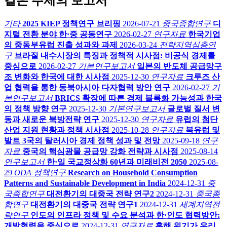
같은 주제의 보고서
기타
2025 KIEP 정책연구 브리핑
2026-07-21
중국종합연구
디
지털 전환 분야 한·중 공동연구
2026-02-27
연구자료
한국기업
의 중동부유럽 진출 성과와 과제
2026-03-24
전략지역심층연
구
브라질 내수시장의 특징과 정책적 시사점: 비공식 경제를
중심으로
2026-02-27
기본연구보고서
일본의 반도체 공급망구
조 변화와 한국에 대한 시사점
2025-12-30
연구자료
크루즈 산
업 협력을 통한 동북아시아 다자협력 방안 연구
2026-02-27
기
본연구보고서
BRICS 확장에 따른 경제 블록화 가능성과 한국
의 정책 방향 연구
2025-12-30
기본연구보고서
글로벌 질서 변
동과 새로운 북방전략 연구
2025-12-30
연구자료
유럽의 첨단
산업 지원 현황과 정책 시사점
2025-10-28
연구자료
북유럽 및
발트 3국의 탈러시아 경제 정책 성과 및 전망
2025-09-18
연구
자료
중국의 핵심광물 공급망 강화 전략과 시사점
2025-08-14
연구보고서
한·일 국교정상화 60년과 미래비전 2050
2025-08-
29
ODA 정책연구
Research on Household Consumption
Patterns and Sustainable Development in India
2024-12-31
중
국종합연구
대전환기의 대중국 전략 연구2
2024-12-31
중국종
합연구
대전환기의 대중국 전략 연구1
2024-12-31
세계지역전
략연구
인도의 인프라 정책 및 수요 분석과 한·인도 협력방안:
개발협력을 중심으로
2024-12-31
연구자료
홍해 위기가 우리