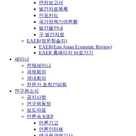
연차보고서
발간자료목록
인포카드
국가정책기여현황
발간물안내
구 발간자료
EAER(영문학술지)
EAER(East Asian Economic Review)
EAER 홈페이지 바로가기
세미나
전체세미나
국제회의
국내회의
전문가 초청간담회
연구원소식
공지사항
연구원동정
보도자료
언론속 KIEP
언론기고
언론인터뷰
연구원관련기사