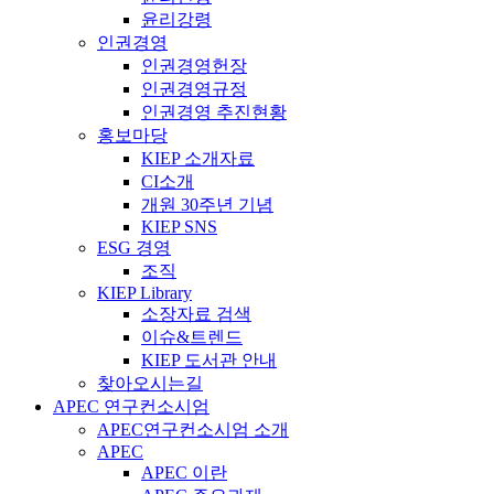
윤리강령
인권경영
인권경영헌장
인권경영규정
인권경영 추진현황
홍보마당
KIEP 소개자료
CI소개
개원 30주년 기념
KIEP SNS
ESG 경영
조직
KIEP Library
소장자료 검색
이슈&트렌드
KIEP 도서관 안내
찾아오시는길
APEC 연구컨소시엄
APEC연구컨소시엄 소개
APEC
APEC 이란