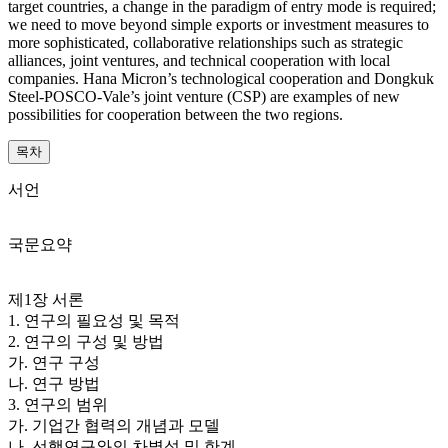
target countries, a change in the paradigm of entry mode is required;
we need to move beyond simple exports or investment measures to
more sophisticated, collaborative relationships such as strategic
alliances, joint ventures, and technical cooperation with local
companies. Hana Micron’s technological cooperation and Dongkuk
Steel-POSCO-Vale’s joint venture (CSP) are examples of new
possibilities for cooperation between the two regions.
목차
서언
국문요약
제1장 서론
1. 연구의 필요성 및 목적
2. 연구의 구성 및 방법
가. 연구 구성
나. 연구 방법
3. 연구의 범위
가. 기업간 협력의 개념과 모델
나. 선행연구와의 차별성 및 한계