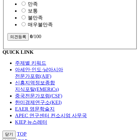
만족
보통
불만족
매우불만족
0
/100
QUICK LINK
주제별 키워드
아세안·인도·남아시아
전문가포럼(AIF)
신흥지역정보종합
지식포탈(EMERiCs)
중국전문가포럼(CSF)
한미경제연구소(KEI)
EAER 영문학술지
APEC 연구센터 컨소시엄 사무국
KIEP 뉴스레터
TOP
닫기