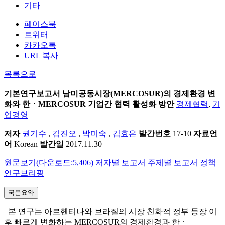
기타
페이스북
트위터
카카오톡
URL 복사
목록으로
기본연구보고서
남미공동시장(MERCOSUR)의 경제환경 변
화와 한ㆍMERCOSUR 기업간 협력 활성화 방안
경제협력
,
기
업경영
저자
권기수
,
김진오
,
박미숙
,
김효은
발간번호
17-10
자료언
어
Korean
발간일
2017.11.30
원문보기(다운로드:5,406)
저자별 보고서
주제별 보고서
정책
연구브리핑
국문요약
본 연구는 아르헨티나와 브라질의 시장 친화적 정부 등장 이
후 빠르게 변화하는 MERCOSUR의 경제환경과 한ㆍ