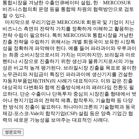
통합시장을 겨냥한 수출인큐베이터 설립, 한ㆍMERCOSUR
비즈니스협의회 운영 등을 통합체 차원의 협력방안으로 검토
할 수 있다.
마지막으로 우리기업은 MERCOSUR 회원국 및 기업이 지닌
비즈니스 측면의 전략적 가치를 정확하게 이해하고 활용하는
전략 수립이 필요하다. 특히 MERCOSUR 통합시장을 겨냥한
진출 전략을 수립하기 위해서는 개별 회원국이 보유한 시장특
성을 정확하게 파악해야 한다. 예를 들어 파라과이와 우루과이
는 최종 소비시장으로서의 가치는 미미하지만, 브라질과 아르
헨티나 시장으로 진출하기 위한 생산과 물류기지로서의 가능
성은 비교적 높게 평가된다. 브라질시장 진출을 목표로 용이한
노무관리와 저임금이 특징인 파라과이에 생산기지를 건설한
자동차부품업체(THN)의 사례가 대표적이다. 이와 같은 진출
대상국의 다변화와 함께 진출방식에서의 패러다임 전환도 필
요하다. 단순 수출이나 단독투자 중심의 시장진출 형태에서 벗
어나 현지기업과의 전략적 제휴, 합작투자, 기술협력 등 다양
한 방식의 진출이 필요하다. 하나마이크론의 기술협력과 동국
제강-포스코-Vale의 합작기업(CSP) 설립 등은 양측 기업간 협
력의 새로운 가능성을 보여주는 대표적인 사례다.
영문요약