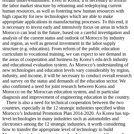
remain under-established. Even in Korea, it is necessary to reform
the labor market structure by retraining and redeploying current
human resources, as well as fostering new human resources with
high capacity for new technologies which are able to make
appropriate applications in manufacturing processes. To this end, it
is necessary to invest early and intensively focus on areas in which
Morocco can lead in the future, based on a careful investigation and
analysis of the current status and outlook of Morocco by industry
and region, as well as general investment in the labor supply
structure (e.g. education). From reform of the public education
curriculum to vocational training, we can expect to see demand in
the areas of cooperation and business by Korea’s edu-tech industry
and educational evaluation system. As Morocco’s understanding of
new technologies and education levels vary considerably by region,
industry, and income, it will be necessary to conduct overall research
and survey on the status and demands of the education sector. We
also confirmed a need for joint research between Korea and
Morocco on the Moroccan education system, and in particular
diagnosis and improvement of engineering education in the country.
There is also a need for technical cooperation between the two
countries, especially in the 12 strategic industries specified within
Morocco’s Industrial Promotion Plan 2014-2020. As Korea has top-
level technologies in many industries such as automobiles and
electronics among the 12 strategic industries, it worth considering
how to transfer the appropriate level of technology to build