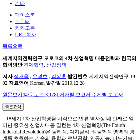
기타
페이스북
트위터
카카오톡
URL 복사
목록으로
세계지역전략연구
모로코의 4차 산업혁명 대응전략과 한국의
협력방안
경제협력
,
산업정책
저자
정재욱
,
유광호
,
김상훈
발간번호
세계지역전략연구 19-
02
자료언어
Korean
발간일
2019.12.28
원문보기(다운로드:3,178)
저자별 보고서
주제별 보고서
국문요약
18세기 1차 산업혁명을 시작으로 인류 역사상 네 번째로 일
어난 중요한 산업시대를 일컫는 4차 산업혁명(The Fourth
Industrial Revolution)은 물리적, 디지털적, 생물학적 영역의 경
계를 초월하는 기술의 융합과 로봇공학, 인공지능, 나노기술,