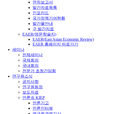
연차보고서
발간자료목록
인포카드
국가정책기여현황
발간물안내
구 발간자료
EAER(영문학술지)
EAER(East Asian Economic Review)
EAER 홈페이지 바로가기
세미나
전체세미나
국제회의
국내회의
전문가 초청간담회
연구원소식
공지사항
연구원동정
보도자료
언론속 KIEP
언론기고
언론인터뷰
연구원관련기사