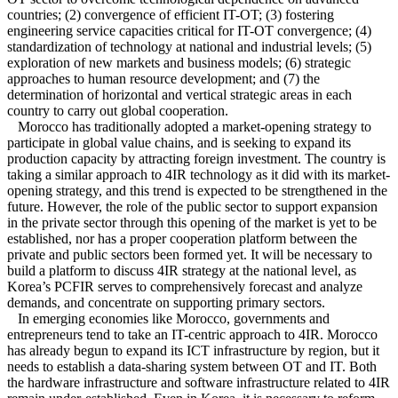
countries; (2) convergence of efficient IT-OT; (3) fostering
engineering service capacities critical for IT-OT convergence; (4)
standardization of technology at national and industrial levels; (5)
exploration of new markets and business models; (6) strategic
approaches to human resource development; and (7) the
determination of horizontal and vertical strategic areas in each
country to carry out global cooperation.
Morocco has traditionally adopted a market-opening strategy to
participate in global value chains, and is seeking to expand its
production capacity by attracting foreign investment. The country is
taking a similar approach to 4IR technology as it did with its market-
opening strategy, and this trend is expected to be strengthened in the
future. However, the role of the public sector to support expansion
in the private sector through this opening of the market is yet to be
established, nor has a proper cooperation platform between the
private and public sectors been formed yet. It will be necessary to
build a platform to discuss 4IR strategy at the national level, as
Korea’s PCFIR serves to comprehensively forecast and analyze
demands, and concentrate on supporting primary sectors.
In emerging economies like Morocco, governments and
entrepreneurs tend to take an IT-centric approach to 4IR. Morocco
has already begun to expand its ICT infrastructure by region, but it
needs to establish a data-sharing system between OT and IT. Both
the hardware infrastructure and software infrastructure related to 4IR