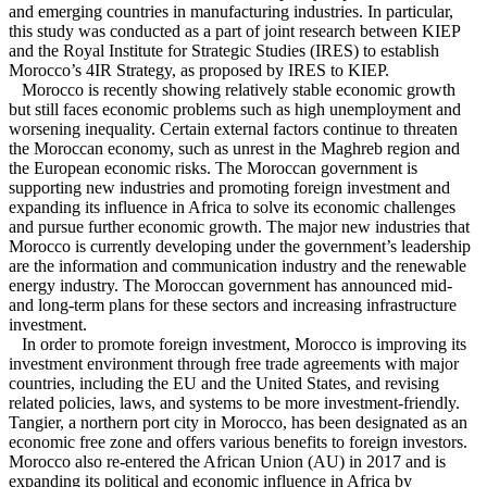
and emerging countries in manufacturing industries. In particular,
this study was conducted as a part of joint research between KIEP
and the Royal Institute for Strategic Studies (IRES) to establish
Morocco’s 4IR Strategy, as proposed by IRES to KIEP.
Morocco is recently showing relatively stable economic growth
but still faces economic problems such as high unemployment and
worsening inequality. Certain external factors continue to threaten
the Moroccan economy, such as unrest in the Maghreb region and
the European economic risks. The Moroccan government is
supporting new industries and promoting foreign investment and
expanding its influence in Africa to solve its economic challenges
and pursue further economic growth. The major new industries that
Morocco is currently developing under the government’s leadership
are the information and communication industry and the renewable
energy industry. The Moroccan government has announced mid-
and long-term plans for these sectors and increasing infrastructure
investment.
In order to promote foreign investment, Morocco is improving its
investment environment through free trade agreements with major
countries, including the EU and the United States, and revising
related policies, laws, and systems to be more investment-friendly.
Tangier, a northern port city in Morocco, has been designated as an
economic free zone and offers various benefits to foreign investors.
Morocco also re-entered the African Union (AU) in 2017 and is
expanding its political and economic influence in Africa by