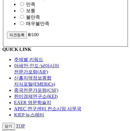
만족
보통
불만족
매우불만족
0
/100
QUICK LINK
주제별 키워드
아세안·인도·남아시아
전문가포럼(AIF)
신흥지역정보종합
지식포탈(EMERiCs)
중국전문가포럼(CSF)
한미경제연구소(KEI)
EAER 영문학술지
APEC 연구센터 컨소시엄 사무국
KIEP 뉴스레터
TOP
닫기