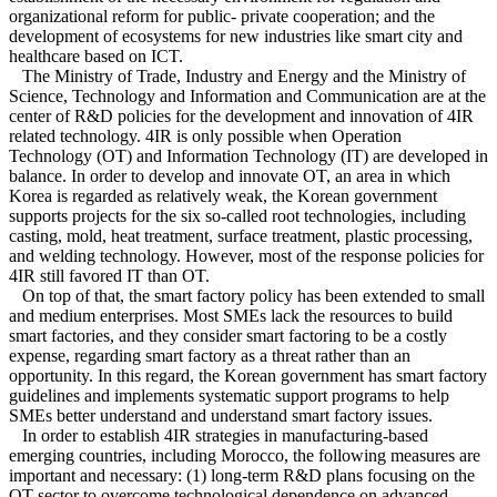
organizational reform for public- private cooperation; and the
development of ecosystems for new industries like smart city and
healthcare based on ICT.
The Ministry of Trade, Industry and Energy and the Ministry of
Science, Technology and Information and Communication are at the
center of R&D policies for the development and innovation of 4IR
related technology. 4IR is only possible when Operation
Technology (OT) and Information Technology (IT) are developed in
balance. In order to develop and innovate OT, an area in which
Korea is regarded as relatively weak, the Korean government
supports projects for the six so-called root technologies, including
casting, mold, heat treatment, surface treatment, plastic processing,
and welding technology. However, most of the response policies for
4IR still favored IT than OT.
On top of that, the smart factory policy has been extended to small
and medium enterprises. Most SMEs lack the resources to build
smart factories, and they consider smart factoring to be a costly
expense, regarding smart factory as a threat rather than an
opportunity. In this regard, the Korean government has smart factory
guidelines and implements systematic support programs to help
SMEs better understand and understand smart factory issues.
In order to establish 4IR strategies in manufacturing-based
emerging countries, including Morocco, the following measures are
important and necessary: (1) long-term R&D plans focusing on the
OT sector to overcome technological dependence on advanced