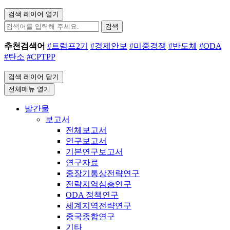
검색 레이어 열기
검색
추천검색어
#트럼프2기
#경제안보
#미중경쟁
#반도체
#ODA
#탄소
#CPTPP
검색 레이어 닫기
전체메뉴 열기
발간물
보고서
전체보고서
연구보고서
기본연구보고서
연구자료
중장기통상전략연구
전략지역심층연구
ODA 정책연구
세계지역전략연구
중국종합연구
기타