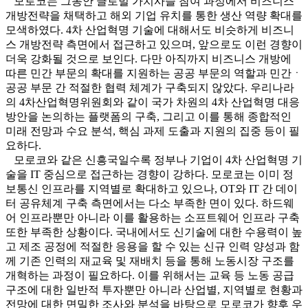
모로코는 그동안 글로벌 가치사슬 참여 과정에서 비즈니스
개방전략을 채택하고 해외 기업 유치를 통한 생산 역량 확대를
모색하였다. 4차 산업혁명 기술에 대해서도 비슷하게 비즈니
스 개방전략 측면에서 접근하고 있으며, 앞으로도 이런 경향이
더욱 강화될 것으로 보인다. 다만 아직까지 비즈니스 개방에
따른 민간 부문의 확대를 지원하는 공공 부문의 역할과 민간ㆍ
공공 부문 간 적절한 협력 체계가 구축되지 않았다. 우리나라
의 4차산업혁명위원회와 같이 국가 차원의 4차 산업혁명 대응
방안을 논의하는 플랫폼의 구축, 그리고 이를 통해 종합적인
미래 전망과 수요 분석, 핵심 과제 도출과 지원의 집중 등이 필
요하다.
모로코와 같은 신흥국일수록 정부나 기업이 4차 산업혁명 기
술을 IT 중심으로 접근하는 경향이 강하다. 모로코는 이미 정
보통신 인프라를 지역별로 확대하고 있으나, OT와 IT 간 데이
터 공유체계 구축 측면에서는 다소 부족한 면이 있다. 하드웨
어 인프라뿐만 아니라 이를 활용하는 소프트웨어 인프라 구축
또한 부족한 상황이다. 국내에서도 신기술에 대한 수용력이 높
고 제조 공정에 적절한 응용을 할 수 있는 신규 인력 양성과 함
께 기존 인력의 재교육 및 재배치 등을 통해 노동시장 구조를
개혁하는 과정이 필요하다. 이를 위해서는 교육 등 노동 공급
구조에 대한 일반적 투자뿐만 아니라 산업별, 지역별로 현황과
전망에 대한 면밀한 조사와 분석을 바탕으로 모로코가 향후 우