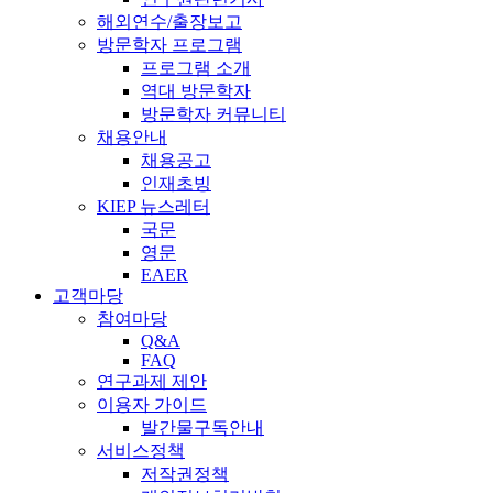
해외연수/출장보고
방문학자 프로그램
프로그램 소개
역대 방문학자
방문학자 커뮤니티
채용안내
채용공고
인재초빙
KIEP 뉴스레터
국문
영문
EAER
고객마당
참여마당
Q&A
FAQ
연구과제 제안
이용자 가이드
발간물구독안내
서비스정책
저작권정책