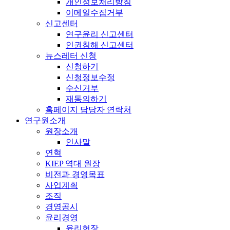
개인정보처리방침
이메일수집거부
신고센터
연구윤리 신고센터
인권침해 신고센터
뉴스레터 신청
신청하기
신청정보수정
수신거부
재동의하기
홈페이지 담당자 연락처
연구원소개
원장소개
인사말
연혁
KIEP 역대 원장
비전과 경영목표
사업계획
조직
경영공시
윤리경영
윤리헌장