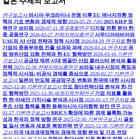
같은 주제의 보고서
연구보고서
러시아-우크라이나 전쟁 이후 EU 에너지전환 정
책의 기조 변화와 경제적 영향
2026-05-29
기타
2025 KIEP 정
책연구 브리핑
2026-07-21
중국종합연구
디지털 전환 분야 한·
중 공동연구
2026-02-27
전략지역심층연구
사우디아라비아와
UAE의 AI 산업 전략과 정책 시사점
2026-04-29
연구자료
한국
기업의 중동부유럽 진출 성과와 과제
2026-03-24
연구자료
유
럽 방위산업 강화 전략과 한-EU 협력방안
2026-03-16
기본연
구보고서
공급망 재편 시대 벵골만 산업 클러스터 분석과 활용
전략
2025-12-30
전략지역심층연구
브라질 내수시장의 특징과
정책적 시사점: 비공식 경제를 중심으로
2026-02-27
기본연구
보고서
일본의 반도체 공급망구조 변화와 한국에 대한 시사점
2025-12-30
기본연구보고서
인도 첨단전략산업 분석과 한-인
도 협력방안
2025-12-30
세계지역전략연구
기업 자료를 활용
한 한·아세안 가치사슬 분석과 시사점
2026-01-13
연구자료
크
루즈 산업 협력을 통한 동북아시아 다자협력 방안 연구
2026-
02-27
기본연구보고서
BRICS 확장에 따른 경제 블록화 가능
성과 한국의 정책 방향 연구
2025-12-30
기본연구보고서
글로
벌 질서 변동과 새로운 북방전략 연구
2025-12-30
기본연구보
고서
미국 대외경제정책의 경제적 영향 분석 및 기조 전망
2025-12-30
연구자료
유럽의 첨단산업 지원 현황과 정책 시사