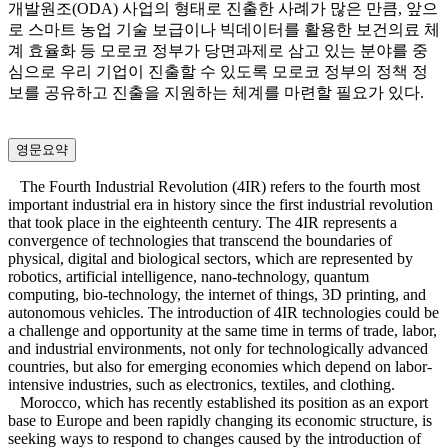
개발원조(ODA) 사업의 형태로 진출한 사례가 많은 만큼, 앞으
로 스마트 농업 기술 보급이나 빅데이터를 활용한 보건의료 체
계 효율화 등 모로코 정부가 당면과제로 삼고 있는 분야를 중
심으로 우리 기업이 진출할 수 있도록 모로코 정부의 정책 정
보를 공유하고 진출을 지원하는 체계를 마련할 필요가 있다.
영문요약
The Fourth Industrial Revolution (4IR) refers to the fourth most
important industrial era in history since the first industrial revolution
that took place in the eighteenth century. The 4IR represents a
convergence of technologies that transcend the boundaries of
physical, digital and biological sectors, which are represented by
robotics, artificial intelligence, nano-technology, quantum
computing, bio-technology, the internet of things, 3D printing, and
autonomous vehicles. The introduction of 4IR technologies could be
a challenge and opportunity at the same time in terms of trade, labor,
and industrial environments, not only for technologically advanced
countries, but also for emerging economies which depend on labor-
intensive industries, such as electronics, textiles, and clothing.
Morocco, which has recently established its position as an export
base to Europe and been rapidly changing its economic structure, is
seeking ways to respond to changes caused by the introduction of