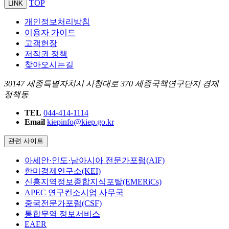
TOP
LINK
개인정보처리방침
이용자 가이드
고객헌장
저작권 정책
찾아오시는길
30147 세종특별자치시 시청대로 370 세종국책연구단지 경제
정책동
TEL
044-414-1114
Email
kiepinfo@kiep.go.kr
관련 사이트
아세안·인도·남아시아 전문가포럼(AIF)
한미경제연구소(KEI)
신흥지역정보종합지식포탈(EMERiCs)
APEC 연구컨소시엄 사무국
중국전문가포럼(CSF)
통합무역 정보서비스
EAER