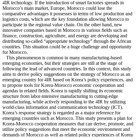
4IR technology. If the introduction of smart factories spreads in
Morocco’s main market, Europe, Morocco could lose the
comparative advantages it possesses in terms of low production and
logistics costs, which are the key foundation allowing Morocco to
participate in the regional value chain. On the other hand, new
innovative companies based in Morocco in various fields such as
finance, construction, agriculture, and energy are developing and
distributing so-called “appropriate technology” through the African
countries. This situation could be a huge challenge and opportunity
for Morocco.
This phenomenon is common in many manufacturing-based
emerging economies, but their strategies are still at the stage of
following the lead of advanced countries. In this context, this study
aims to derive policy suggestions on the strategy of Morocco as an
emerging country for 4IR based on Korea’s policy experiences, and
to propose tools for Korea-Morocco economic cooperation and
agendas in related fields. Korea is rapidly shifting its economic
structure from labor-intensive manufacturing to cutting-edge
manufacturing, while actively responding to the 4IR by utilizing
world-class information and communication technology (ICT).
Korea’s response strategy is regarded as a major reference for
emerging countries such as Morocco. This study presents a plan for
Korea-Morocco cooperation measures that can derive, promote, and
utilize policy suggestions that meet the economic environment and
demands of Morocco as well as related policy experiences of Korea