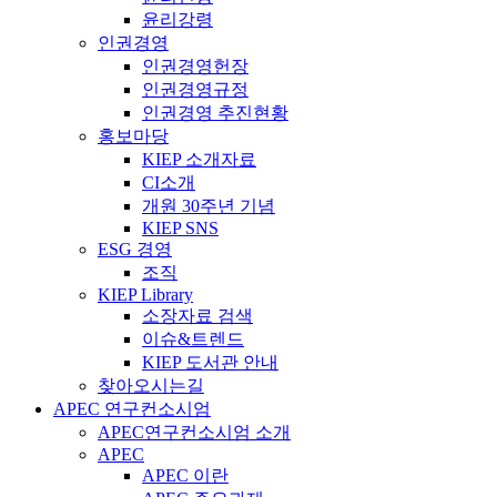
윤리강령
인권경영
인권경영헌장
인권경영규정
인권경영 추진현황
홍보마당
KIEP 소개자료
CI소개
개원 30주년 기념
KIEP SNS
ESG 경영
조직
KIEP Library
소장자료 검색
이슈&트렌드
KIEP 도서관 안내
찾아오시는길
APEC 연구컨소시엄
APEC연구컨소시엄 소개
APEC
APEC 이란