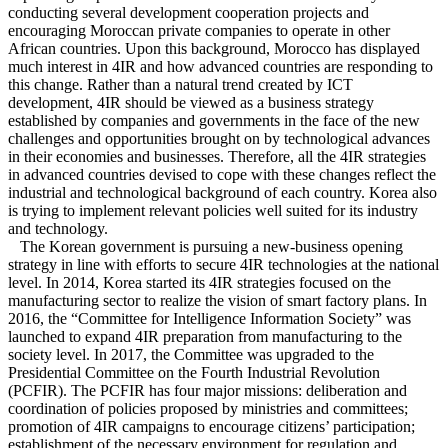
conducting several development cooperation projects and
encouraging Moroccan private companies to operate in other
African countries. Upon this background, Morocco has displayed
much interest in 4IR and how advanced countries are responding to
this change. Rather than a natural trend created by ICT
development, 4IR should be viewed as a business strategy
established by companies and governments in the face of the new
challenges and opportunities brought on by technological advances
in their economies and businesses. Therefore, all the 4IR strategies
in advanced countries devised to cope with these changes reflect the
industrial and technological background of each country. Korea also
is trying to implement relevant policies well suited for its industry
and technology.
The Korean government is pursuing a new-business opening
strategy in line with efforts to secure 4IR technologies at the national
level. In 2014, Korea started its 4IR strategies focused on the
manufacturing sector to realize the vision of smart factory plans. In
2016, the “Committee for Intelligence Information Society” was
launched to expand 4IR preparation from manufacturing to the
society level. In 2017, the Committee was upgraded to the
Presidential Committee on the Fourth Industrial Revolution
(PCFIR). The PCFIR has four major missions: deliberation and
coordination of policies proposed by ministries and committees;
promotion of 4IR campaigns to encourage citizens’ participation;
establishment of the necessary environment for regulation and