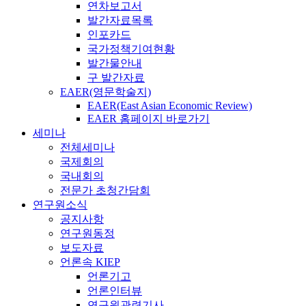
연차보고서
발간자료목록
인포카드
국가정책기여현황
발간물안내
구 발간자료
EAER(영문학술지)
EAER(East Asian Economic Review)
EAER 홈페이지 바로가기
세미나
전체세미나
국제회의
국내회의
전문가 초청간담회
연구원소식
공지사항
연구원동정
보도자료
언론속 KIEP
언론기고
언론인터뷰
연구원관련기사