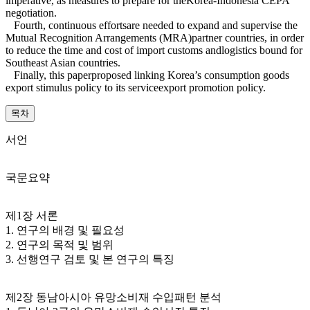
imperative, as measures to prepare for theKorea-Indonesia CEPA
negotiation.
Fourth, continuous effortsare needed to expand and supervise the
Mutual Recognition Arrangements (MRA)partner countries, in order
to reduce the time and cost of import customs andlogistics bound for
Southeast Asian countries.
Finally, this paperproposed linking Korea’s consumption goods
export stimulus policy to its serviceexport promotion policy.
목차
서언
국문요약
제1장 서론
1. 연구의 배경 및 필요성
2. 연구의 목적 및 범위
3. 선행연구 검토 및 본 연구의 특징
제2장 동남아시아 유망소비재 수입패턴 분석