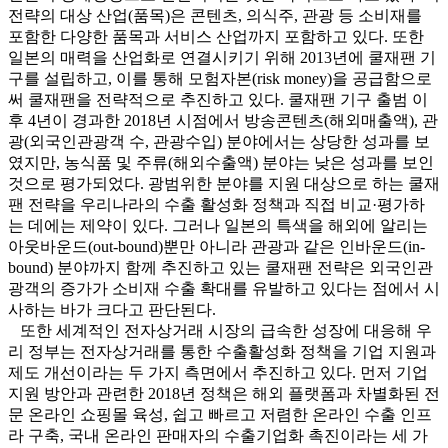
전략의 대상 산업(품목)은 콘텐츠, 의식주, 관광 등 소비재를
포함한 다양한 품목과 서비스 산업까지 포함하고 있다. 또한
일본의 매력을 산업화로 연결시키기 위해 2013년에 쿨재팬 기
구를 설립하고, 이를 통해 모험자본(risk money)을 공급함으로
써 쿨재팬을 전략적으로 추진하고 있다. 쿨재팬 기구 출범 이
후 4년이 경과한 2018년 시점에서 방송콘텐츠(해외매출액), 관
광(외국인관광객 수, 관광수입) 분야에서는 상당한 성과를 보
였지만, 농식품 및 주류(해외수출액) 분야는 낮은 성과를 보인
것으로 평가되었다. 광범위한 분야를 지원 대상으로 하는 쿨재
팬 전략을 우리나라의 수출 활성화 정책과 직접 비교·평가하
는 데에는 제약이 있다. 그러나 일본의 특색을 해외에 알리는
아웃바운드(out-bound)뿐만 아니라 관광과 같은 인바운드(in-
bound) 분야까지 함께 추진하고 있는 쿨재팬 전략은 외국인관
광객의 증가가 소비재 수출 확대를 유발하고 있다는 점에서 시
사하는 바가 크다고 판단된다.
또한 세계적인 전자상거래 시장의 급속한 성장에 대응해 우
리 정부는 전자상거래를 통한 수출활성화 정책을 기업 지원과
제도 개선이라는 두 가지 측면에서 추진하고 있다. 먼저 기업
지원 방안과 관련한 2018년 정책은 해외 플랫폼과 차별화된 전
문 온라인 쇼핑몰 육성, 쉽고 빠르고 저렴한 온라인 수출 인프
라 구축, 국내 온라인 판매자의 수출기업화 촉진이라는 세 가