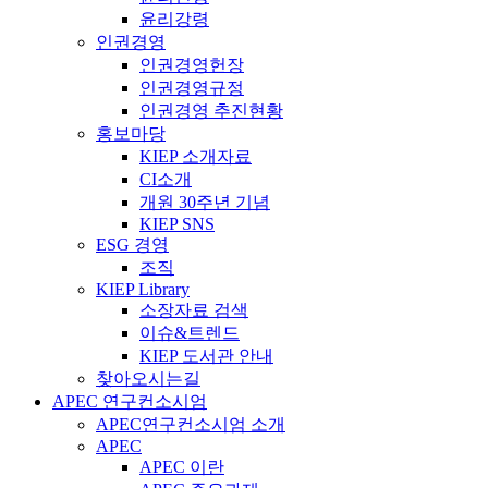
윤리강령
인권경영
인권경영헌장
인권경영규정
인권경영 추진현황
홍보마당
KIEP 소개자료
CI소개
개원 30주년 기념
KIEP SNS
ESG 경영
조직
KIEP Library
소장자료 검색
이슈&트렌드
KIEP 도서관 안내
찾아오시는길
APEC 연구컨소시엄
APEC연구컨소시엄 소개
APEC
APEC 이란