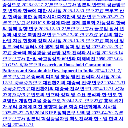
중심으로
2026-02-27
기본연구보고서
일본의 반도체 공급망구
조 변화와 한국에 대한 시사점
2025-12-30
연구자료
크루즈 산
업 협력을 통한 동북아시아 다자협력 방안 연구
2026-02-27
기
본연구보고서
BRICS 확장에 따른 경제 블록화 가능성과 한국
의 정책 방향 연구
2025-12-30
기본연구보고서
글로벌 질서 변
동과 새로운 북방전략 연구
2025-12-30
연구자료
유럽의 첨단
산업 지원 현황과 정책 시사점
2025-10-28
연구자료
북유럽 및
발트 3국의 탈러시아 경제 정책 성과 및 전망
2025-09-18
연구
자료
중국의 핵심광물 공급망 강화 전략과 시사점
2025-08-14
연구보고서
한·일 국교정상화 60년과 미래비전 2050
2025-08-
29
ODA 정책연구
Research on Household Consumption
Patterns and Sustainable Development in India
2024-12-31
기
본연구보고서
중국의 디지털 통상 발전 전략과 시사점
2024-
12-31
중국종합연구
대전환기의 대중국 전략 연구2
2024-12-31
중국종합연구
대전환기의 대중국 전략 연구1
2024-12-31
세계
지역전략연구
인도의 인프라 정책 및 수요 분석과 한·인도 협
력방안: 개발협력을 중심으로
2024-12-31
연구자료
홍해 위기
가 우리 경제에 미친 영향과 물류 회랑 다변화에의 시사점
2025-05-27
기타
2024 KIEP 정책연구 브리핑
2025-04-30
기본
연구보고서
일본의 핵심광물자원 확보전략과 한ㆍ일 협력 시
사점
2024-12-31