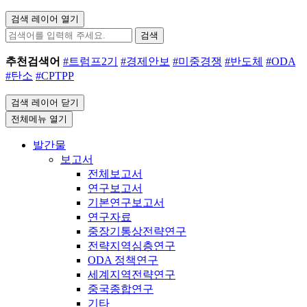
검색 레이어 열기
검색
추천검색어
#트럼프2기
#경제안보
#미중경쟁
#반도체
#ODA
#탄소
#CPTPP
검색 레이어 닫기
전체메뉴 열기
발간물
보고서
전체보고서
연구보고서
기본연구보고서
연구자료
중장기통상전략연구
전략지역심층연구
ODA 정책연구
세계지역전략연구
중국종합연구
기타