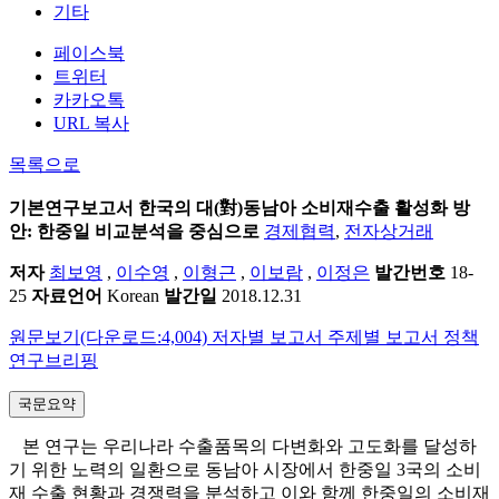
기타
페이스북
트위터
카카오톡
URL 복사
목록으로
기본연구보고서
한국의 대(對)동남아 소비재수출 활성화 방
안: 한중일 비교분석을 중심으로
경제협력
,
전자상거래
저자
최보영
,
이수영
,
이형근
,
이보람
,
이정은
발간번호
18-
25
자료언어
Korean
발간일
2018.12.31
원문보기(다운로드:4,004)
저자별 보고서
주제별 보고서
정책
연구브리핑
국문요약
본 연구는 우리나라 수출품목의 다변화와 고도화를 달성하
기 위한 노력의 일환으로 동남아 시장에서 한중일 3국의 소비
재 수출 현황과 경쟁력을 분석하고 이와 함께 한중일의 소비재