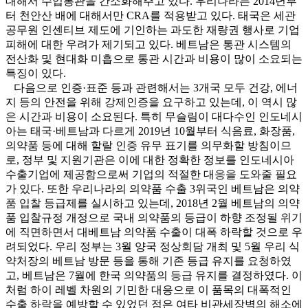
대해서 수입통관을 간소화해주고 있다. 우리나라는 2014년부
터 천안산 배에 대해서만 CRA를 적용받고 있다. 태국은 세관
공무원 인센티브 제도에 기인하는 과도한 재량권 행사로 기업
피해에 대한 우려가 제기되고 있다. 베트남은 통관 시스템의
전산화 및 현대화 미흡으로 통관 시간과 비용이 많이 소요되는
특징이 있다.
다음으로 인증·표준 등과 관련해서는 3개국 모두 건강, 에너
지 등의 안전을 위해 강제인증을 요구하고 있는데, 이 역시 많
은 시간과 비용이 소요된다. 특히 무슬림이 대다수인 인도네시
아는 태국·베트남과 다르게 2019년 10월부터 식음료, 화장품,
의약품 등에 대해 할랄 인증 유무 표기를 의무화할 방침이므
로, 정부 및 지원기관은 이에 대한 정확한 정보를 인도네시아
수출기업에 제공함으로써 기업의 적절한 대응을 도와줄 필요
가 있다. 또한 우리나라의 의약품 수출 3위국인 베트남은 의약
품 입찰 등급제를 실시하고 있는데, 2018년 2월 베트남의 의약
품 입찰규정 개정으로 국내 의약품의 등급이 하향 조정될 위기
에 직면하면서 대베트남 의약품 수출이 대폭 하락할 것으로 우
려되었다. 우리 정부는 3월 양국 정상회담 개최 및 5월 우리 식
약처장의 베트남 방문 등을 통해 기존 등급 유지를 요청하였
고, 베트남은 7월에 한국 의약품의 등급 유지를 결정하였다. 이
처럼 하이 레벨 차원의 기민한 대응으로 이 품목의 대폭적인
수출 하락을 예방할 수 있었던 점은 여타 비관세장벽의 해소에