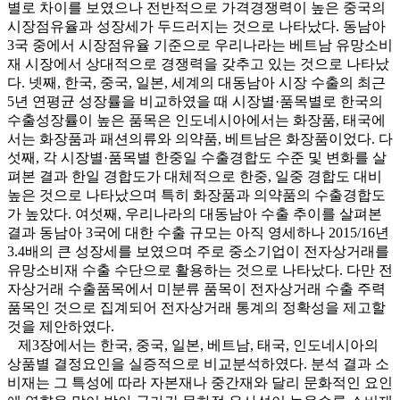
별로 차이를 보였으나 전반적으로 가격경쟁력이 높은 중국의
시장점유율과 성장세가 두드러지는 것으로 나타났다. 동남아
3국 중에서 시장점유율 기준으로 우리나라는 베트남 유망소비
재 시장에서 상대적으로 경쟁력을 갖추고 있는 것으로 나타났
다. 넷째, 한국, 중국, 일본, 세계의 대동남아 시장 수출의 최근
5년 연평균 성장률을 비교하였을 때 시장별·품목별로 한국의
수출성장률이 높은 품목은 인도네시아에서는 화장품, 태국에
서는 화장품과 패션의류와 의약품, 베트남은 화장품이었다. 다
섯째, 각 시장별·품목별 한중일 수출경합도 수준 및 변화를 살
펴본 결과 한일 경합도가 대체적으로 한중, 일중 경합도 대비
높은 것으로 나타났으며 특히 화장품과 의약품의 수출경합도
가 높았다. 여섯째, 우리나라의 대동남아 수출 추이를 살펴본
결과 동남아 3국에 대한 수출 규모는 아직 영세하나 2015/16년
3.4배의 큰 성장세를 보였으며 주로 중소기업이 전자상거래를
유망소비재 수출 수단으로 활용하는 것으로 나타났다. 다만 전
자상거래 수출품목에서 미분류 품목이 전자상거래 수출 주력
품목인 것으로 집계되어 전자상거래 통계의 정확성을 제고할
것을 제안하였다.
제3장에서는 한국, 중국, 일본, 베트남, 태국, 인도네시아의
상품별 결정요인을 실증적으로 비교분석하였다. 분석 결과 소
비재는 그 특성에 따라 자본재나 중간재와 달리 문화적인 요인