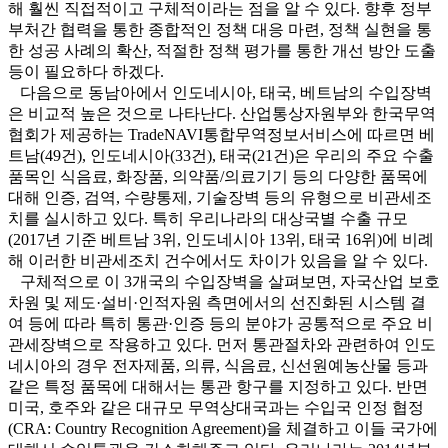
해 훨씬 직접적이고 구체적이라는 점을 알 수 있다. 향후 정부
부처간 협력을 통한 종합적인 정책 대응 마련, 정책 실현을 통
한 성공 사례의 확산, 적절한 정책 평가를 통한 개선 방안 도출
등이 필요하다 하겠다.
다음으로 동남아에서 인도네시아, 태국, 베트남의 수입장벽
은 비교적 높은 것으로 나타난다. 산업통상자원부와 한국무역
협회가 제공하는 TradeNAVI통합무역정보서비스에 따르면 베
트남(49건), 인도네시아(33건), 태국(21건)은 우리의 주요 수출
품목인 식음료, 화장품, 의약품/의료기기 등의 다양한 품목에
대해 인증, 검역, 수량통제, 기술장벽 등의 유형으로 비관세조
치를 실시하고 있다. 특히 우리나라의 대상국별 수출 규모
(2017년 기준 베트남 3위, 인도네시아 13위, 태국 16위)에 비례
해 이러한 비관세조치 건수에서도 차이가 있음을 알 수 있다.
구체적으로 이 3개국의 수입장벽을 살펴보면, 자국산업 보호
차원 및 제도·설비·인적자원 측면에서의 선진화된 시스템 결
여 등에 따라 특히 통관·인증 등의 분야가 공통적으로 주요 비
관세장벽으로 작용하고 있다. 먼저 통관절차와 관련하여 인도
네시아의 경우 전자제품, 의류, 식음료, 신선원예농산물 등과
같은 특정 품목에 대해서는 통관 항구를 지정하고 있다. 반면
미국, 호주와 같은 대규모 무역상대국과는 수입국 인정 협정
(CRA: Country Recognition Agreement)을 체결하고 이들 국가에