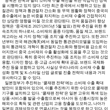
중국은 한국과 달리 소비재 수출 촉진을 위한 직접적인 정책
을 시행하고 있지 않다. 다만 최근 중국에서 시행하고 있는 품
질관리 정책과 통관절차 간소화 등 무역 원활화 정책이 중국의
총수출에서 높은 비중을 차지하는 소비재 수출에 간접적이지
만 상당한 영향을 미칠 것으로 판단된다. 먼저 품질관리 향상
정책은 ‘중국제조 2025’(2015년 5월 발표) 전략 추진을 위한 후
속조치의 하나로서, 소비재의 품종 다양화, 품질 제고, 브랜드
제고라는 세 가지 정책(‘3품 조치’)을 추진하고 있다. 또한 2017
년부터 전국 해관(海关)에서 동일한 통관관리모델을 도입하는
등의 통관제도 개혁이 통관절차 간소화와 행정비용 감소로 이
어지면서 중국 소비재의 수출 활성화에 도움을 주고 있는 것으
로 판단된다. 특히 중국이 추진하는 3품 조치는 IT·소비재 산업
융합, 디자인 향상, 중·고급 소비재 확대 공급, 브랜드 국제화
추진 등을 포함하고 있어, 사실상 우리나라의 소비재 수출 활
성화 정책 및 K-스타일 산업 글로벌 진출 전략의 내용과 거의
유사하다고 할 수 있다.
일본정부가 추진하는 ‘쿨재팬 전략’에는 소비재 수출 확대
방안이 포함되어 있으며, 이를 추진하기 위한 수단으로 쿨재팬
기구를 설치하고 있다. ‘쿨재팬 전략’은 일본 고유의 특색 있는
상품·서비스를 발굴·수출함으로써 아시아 등 신흥시장의 높은
해외수요 획득 및 관련 산업의 고용 창출을 도모하고, 나아가
일본의 경제성장으로 연결시키는 것을 목적으로 하고 있다. 이