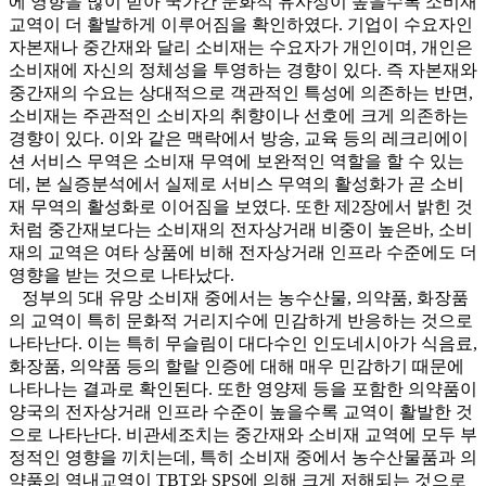
에 영향을 많이 받아 국가간 문화적 유사성이 높을수록 소비재
교역이 더 활발하게 이루어짐을 확인하였다. 기업이 수요자인
자본재나 중간재와 달리 소비재는 수요자가 개인이며, 개인은
소비재에 자신의 정체성을 투영하는 경향이 있다. 즉 자본재와
중간재의 수요는 상대적으로 객관적인 특성에 의존하는 반면,
소비재는 주관적인 소비자의 취향이나 선호에 크게 의존하는
경향이 있다. 이와 같은 맥락에서 방송, 교육 등의 레크리에이
션 서비스 무역은 소비재 무역에 보완적인 역할을 할 수 있는
데, 본 실증분석에서 실제로 서비스 무역의 활성화가 곧 소비
재 무역의 활성화로 이어짐을 보였다. 또한 제2장에서 밝힌 것
처럼 중간재보다는 소비재의 전자상거래 비중이 높은바, 소비
재의 교역은 여타 상품에 비해 전자상거래 인프라 수준에도 더
영향을 받는 것으로 나타났다.
정부의 5대 유망 소비재 중에서는 농수산물, 의약품, 화장품
의 교역이 특히 문화적 거리지수에 민감하게 반응하는 것으로
나타난다. 이는 특히 무슬림이 대다수인 인도네시아가 식음료,
화장품, 의약품 등의 할랄 인증에 대해 매우 민감하기 때문에
나타나는 결과로 확인된다. 또한 영양제 등을 포함한 의약품이
양국의 전자상거래 인프라 수준이 높을수록 교역이 활발한 것
으로 나타난다. 비관세조치는 중간재와 소비재 교역에 모두 부
정적인 영향을 끼치는데, 특히 소비재 중에서 농수산물품과 의
약품의 역내교역이 TBT와 SPS에 의해 크게 저해되는 것으로