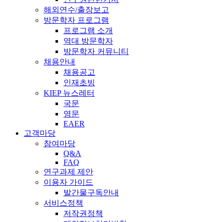
해외연수/출장보고
방문학자 프로그램
프로그램 소개
역대 방문학자
방문학자 커뮤니티
채용안내
채용공고
인재초빙
KIEP 뉴스레터
국문
영문
EAER
고객마당
참여마당
Q&A
FAQ
연구과제 제안
이용자 가이드
발간물구독안내
서비스정책
저작권정책