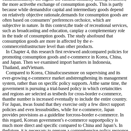
the more activethe exchange of consumption goods. This is partly
because while demandsfor capital and intermediary goods depend
on relatively objective rationale,demands for consumption goods are
often based on consumers’ preferences orchoice, which are
subjective in nature. In this context,the trade of recreational services,
such as broadcasting and education, canplay a complementary role
in the trade of consumption goods. The study alsofound that
consumption goods are more in affected by the e-
commerceinfrastructure level than other products.
In Chapter 4, this research first reviewed andcompared policies for
promoting consumption goods and e-commerce in Korea, China,
and Japan. Then we examined import barriers in Indonesia,
Thailand, andVietnam.
Compared to Korea, Chinafocusesmore on supervising and its
ever-growing e-commerce market andstrengthening its management
system, rather than on specific policy supports. Atthe same time, the
government is pursuing a trial-based policy in which certaincities
and regions are selected as testbeds for cross-border e-commerce,
thanthe number is increased eventually to include the entire country.
For Japan, itwas found that they exercise only a few direct support
policies and even lesssubsidies, while for e-commerce, Japan
provides provisions as a guideline forcross-border e-commerce. In
this regard, Korean government’s e-commerce supportpolicy is
much more direct and specific compared to China and Japan’s. In
thefuture, it is necessary to prepare a comprehensive policy response