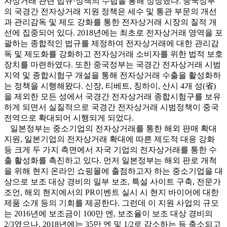
자상거래 관련 법규·정책의 수립을 통해 성장했다. 중국정부
의 국경간 전자상거래 지원 정책은 세수 및 통관 부문의 개선
과 관리감독 및 제도 강화를 통한 전자상거래 시장의 질적 개
선에 집중되어 있다. 2018년에는 최초로 전자상거래 영역을 포
괄하는 종합적인 법규를 제정하여 전자상거래에 대한 관리감
독 및 제도화를 강화하고 전자상거래 소비자를 위한 법적 보호
장치를 마련하였다. 또한 중국정부는 국경간 전자상거래 시범
지역 및 종합시험구 개설을 통해 전자상거래 수출을 활성화하
는 정책을 시행해왔다. 신장, 티베트, 칭하이, 산시 4개 성(省)
을 제외한 모든 성에서 국경간 전자상거래 종합시험구를 보유
하게 되면서 실질적으로 국경간 전자상거래 시범정책이 중국
전역으로 확대되어 시행되게 되었다.
일본정부는 중소기업의 전자상거래를 통한 해외 판매 확대
지원, 일본기업의 전자상거래 확대에 따른 제도적 대응 강화
등 크게 두 가지 측면에서 자국 기업의 전자상거래를 통한 수
출 활성화를 촉진하고 있다. 먼저 일본정부는 해외 판로 개척
을 위해 현지 온라인 쇼핑몰에 출점하고자 하는 중소기업을 대
상으로 보조 대상 경비의 일부 보조, 특설 사이트 구축, 전문가
조언, 해외 현지에서의 PR이벤트 실시 시 현지 바이어에 대한
제품 소개 등의 기회를 제공한다. 그런데 이 지원 사업의 규모
는 2016년에 보조금이 100만 엔, 보조율이 보조 대상 경비의
2/3였으나, 2018년에는 35만 엔 및 1/2로 감소하는 등 축소되고