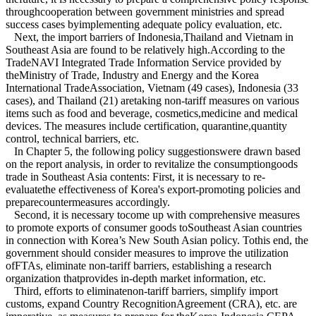
throughcooperation between government ministries and spread
success cases byimplementing adequate policy evaluation, etc.
Next, the import barriers of Indonesia,Thailand and Vietnam in
Southeast Asia are found to be relatively high.According to the
TradeNAVI Integrated Trade Information Service provided by
theMinistry of Trade, Industry and Energy and the Korea
International TradeAssociation, Vietnam (49 cases), Indonesia (33
cases), and Thailand (21) aretaking non-tariff measures on various
items such as food and beverage, cosmetics,medicine and medical
devices. The measures include certification, quarantine,quantity
control, technical barriers, etc.
In Chapter 5, the following policy suggestionswere drawn based
on the report analysis, in order to revitalize the consumptiongoods
trade in Southeast Asia contents: First, it is necessary to re-
evaluatethe effectiveness of Korea's export-promoting policies and
preparecountermeasures accordingly.
Second, it is necessary tocome up with comprehensive measures
to promote exports of consumer goods toSoutheast Asian countries
in connection with Korea’s New South Asian policy. Tothis end, the
government should consider measures to improve the utilization
ofFTAs, eliminate non-tariff barriers, establishing a research
organization thatprovides in-depth market information, etc.
Third, efforts to eliminatenon-tariff barriers, simplify import
customs, expand Country RecognitionAgreement (CRA), etc. are