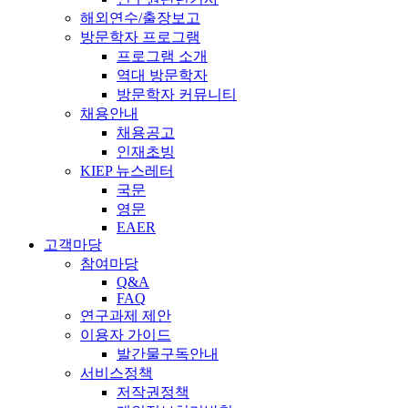
해외연수/출장보고
방문학자 프로그램
프로그램 소개
역대 방문학자
방문학자 커뮤니티
채용안내
채용공고
인재초빙
KIEP 뉴스레터
국문
영문
EAER
고객마당
참여마당
Q&A
FAQ
연구과제 제안
이용자 가이드
발간물구독안내
서비스정책
저작권정책