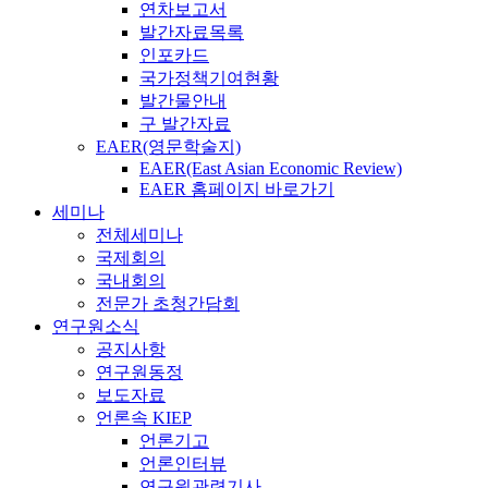
연차보고서
발간자료목록
인포카드
국가정책기여현황
발간물안내
구 발간자료
EAER(영문학술지)
EAER(East Asian Economic Review)
EAER 홈페이지 바로가기
세미나
전체세미나
국제회의
국내회의
전문가 초청간담회
연구원소식
공지사항
연구원동정
보도자료
언론속 KIEP
언론기고
언론인터뷰
연구원관련기사