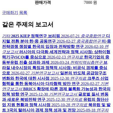
판매가격
7000 원
구매하기
목록
같은 주제의 보고서
기타
2025 KIEP 정책연구 브리핑
2026-07-21
중국종합연구
디
지털 전환 분야 한·중 공동연구
2026-02-27
중국종합연구
미·중
전략경쟁 쟁점별 한국의 입장과 전략방향 연구
2026-02-10
연
구보고서
러시아의 다극화 세계전략과 정책 시사점: 상하이협
력기구(SCO)를 중심으로
2026-02-13
연구자료
한국기업의 중
동부유럽 진출 성과와 과제
2026-03-24
전략지역심층연구
브
라질 내수시장의 특징과 정책적 시사점: 비공식 경제를 중심
으로
2026-02-27
기본연구보고서
일본의 반도체 공급망구조
변화와 한국에 대한 시사점
2025-12-30
연구자료
크루즈 산업
협력을 통한 동북아시아 다자협력 방안 연구
2026-02-27
기본
연구보고서
BRICS 확장에 따른 경제 블록화 가능성과 한국의
정책 방향 연구
2025-12-30
기본연구보고서
글로벌 질서 변동
과 새로운 북방전략 연구
2025-12-30
연구자료
유럽의 첨단산
업 지원 현황과 정책 시사점
2025-10-28
연구자료
북유럽 및 발
트 3국의 탈러시아 경제 정책 성과 및 전망
2025-09-18
연구자