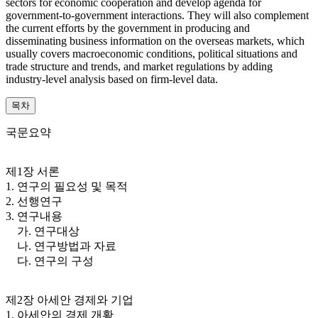
sectors for economic cooperation and develop agenda for
government-to-government interactions. They will also complement
the current efforts by the government in producing and
disseminating business information on the overseas markets, which
usually covers macroeconomic conditions, political situations and
trade structure and trends, and market regulations by adding
industry-level analysis based on firm-level data.
목차
국문요약
제1장 서론
1. 연구의 필요성 및 목적
2. 선행연구
3. 연구내용
가. 연구대상
나. 연구방법과 자료
다. 연구의 구성
제2장 아세안 경제와 기업
1. 아세안의 경제 개황