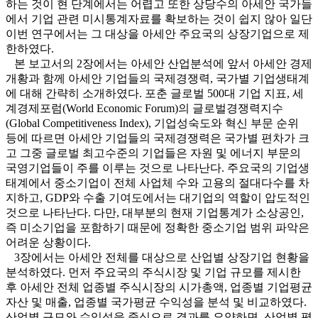
하는 것이 현 단계에서는 어렵고 또한 상당수의 아세안 국가들
에서 기업 관련 미시통계자료를 확보하는 것이 쉽지 않아 일단
이번 연구에서는 그 대상을 아세안 주요국의 상장기업으로 제
한하였다.
본 보고서의 2장에서는 아세안 산업분석에 앞서 아세안 경제
개황과 함께 아세안 기업들의 국제경쟁력, 국가별 기업생태계
에 대해 간략히 소개하였다. 포춘 글로벌 500대 기업 지표, 세
계경제포럼(World Economic Forum)의 글로벌경쟁력지수
(Global Competitiveness Index), 기업성숙도와 혁신 부문 순위
등에 따르면 아세안 기업들의 국제경쟁력은 국가별 편차가 크
고 그중 글로벌 최고수준의 기업들은 자원 및 에너지 부문의
국영기업들이 주를 이루는 것으로 나타난다. 주요국의 기업생
태계에서 중소기업이 전체 사업체 수와 고용의 절대다수를 차
지하고, GDP와 수출 기여도에서는 대기업의 역할이 압도적인
것으로 나타난다. 다만, 대부분의 현재 기업통계가 소상공인,
즉 미소기업을 포함하기 때문에 정확한 중소기업 범위 파악은
어려운 상황이다.
3장에서는 아세안 전체를 대상으로 산업별 상장기업 현황을
분석하였다. 먼저 주요국의 주식시장 및 기업 규모를 제시한
후 아세안 전체 업종별 주식시장의 시가총액, 업종별 기업평균
자산 및 매출, 업종별 국가평균 수익성을 분석 및 비교하였다.
산업별 규모와 수익성을 중심으로 결과를 요약하면, 산업별 평