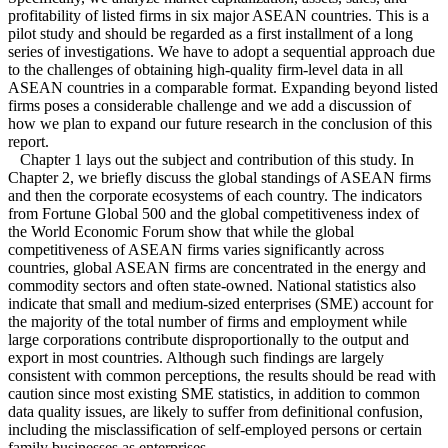
profitability of listed firms in six major ASEAN countries. This is a
pilot study and should be regarded as a first installment of a long
series of investigations. We have to adopt a sequential approach due
to the challenges of obtaining high-quality firm-level data in all
ASEAN countries in a comparable format. Expanding beyond listed
firms poses a considerable challenge and we add a discussion of
how we plan to expand our future research in the conclusion of this
report.
Chapter 1 lays out the subject and contribution of this study. In
Chapter 2, we briefly discuss the global standings of ASEAN firms
and then the corporate ecosystems of each country. The indicators
from Fortune Global 500 and the global competitiveness index of
the World Economic Forum show that while the global
competitiveness of ASEAN firms varies significantly across
countries, global ASEAN firms are concentrated in the energy and
commodity sectors and often state-owned. National statistics also
indicate that small and medium-sized enterprises (SME) account for
the majority of the total number of firms and employment while
large corporations contribute disproportionally to the output and
export in most countries. Although such findings are largely
consistent with common perceptions, the results should be read with
caution since most existing SME statistics, in addition to common
data quality issues, are likely to suffer from definitional confusion,
including the misclassification of self-employed persons or certain
family businesses as enterprises.