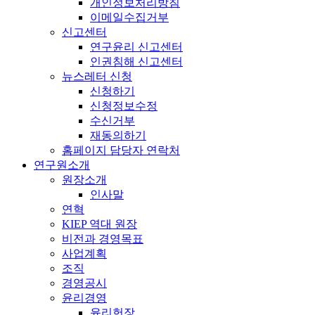
개인정보처리방침
이메일수집거부
신고센터
연구윤리 신고센터
인권침해 신고센터
뉴스레터 신청
신청하기
신청정보수정
수신거부
재동의하기
홈페이지 담당자 연락처
연구원소개
원장소개
인사말
연혁
KIEP 역대 원장
비전과 경영목표
사업계획
조직
경영공시
윤리경영
윤리헌장