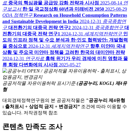
료
중국의 핵심광물 공급망 강화 전략과 시사점
2025-08-14
연
구보고서
한·일 국교정상화 60년과 미래비전 2050
2025-08-29
ODA 정책연구
Research on Household Consumption Patterns
and Sustainable Development in India
2024-12-31
중국종합연
구
대전환기의 대중국 전략 연구2
2024-12-31
중국종합연구
대
전환기의 대중국 전략 연구1
2024-12-31
세계지역전략연구
인
도의 인프라 정책 및 수요 분석과 한·인도 협력방안: 개발협력
을 중심으로
2024-12-31
세계지역전략연구
향후 미얀마 국내
상황 및 주요국 미얀마 정책을 고려한 한국의 대미얀마 전략
2024-12-31
연구자료
홍해 위기가 우리 경제에 미친 영향과 물
류 회랑 다변화에의 시사점
2025-05-27
공공저작물 자유이용허락 표시기준
(공공누리, KOGL) 제4유
형
대외경제정책연구원의 본 공공저작물은
"공공누리 제4유형
: 출처표시 + 상업적 금지 + 변경금지”
조건에 따라 이용할 수
있습니다. 저작권정책 참조
콘텐츠 만족도 조사