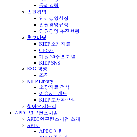
윤리강령
인권경영
인권경영헌장
인권경영규정
인권경영 추진현황
홍보마당
KIEP 소개자료
CI소개
개원 30주년 기념
KIEP SNS
ESG 경영
조직
KIEP Library
소장자료 검색
이슈&트렌드
KIEP 도서관 안내
찾아오시는길
APEC 연구컨소시엄
APEC연구컨소시엄 소개
APEC
APEC 이란