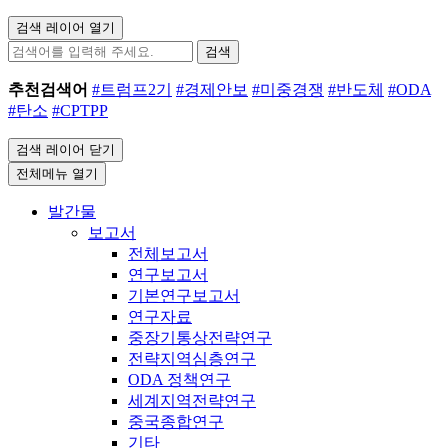
검색 레이어 열기
검색
추천검색어
#트럼프2기
#경제안보
#미중경쟁
#반도체
#ODA
#탄소
#CPTPP
검색 레이어 닫기
전체메뉴 열기
발간물
보고서
전체보고서
연구보고서
기본연구보고서
연구자료
중장기통상전략연구
전략지역심층연구
ODA 정책연구
세계지역전략연구
중국종합연구
기타