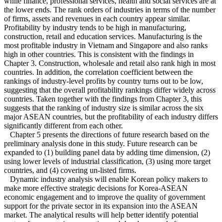
while finance, professional services, health and social services are at
the lower ends. The rank orders of industries in terms of the number
of firms, assets and revenues in each country appear similar.
Profitability by industry tends to be high in manufacturing,
construction, retail and education services. Manufacturing is the
most profitable industry in Vietnam and Singapore and also ranks
high in other countries. This is consistent with the findings in
Chapter 3. Construction, wholesale and retail also rank high in most
countries. In addition, the correlation coefficient between the
rankings of industry-level profits by country turns out to be low,
suggesting that the overall profitability rankings differ widely across
countries. Taken together with the findings from Chapter 3, this
suggests that the ranking of industry size is similar across the six
major ASEAN countries, but the profitability of each industry differs
significantly different from each other.
Chapter 5 presents the directions of future research based on the
preliminary analysis done in this study. Future research can be
expanded to (1) building panel data by adding time dimension, (2)
using lower levels of industrial classification, (3) using more target
countries, and (4) covering un-listed firms.
Dynamic industry analysis will enable Korean policy makers to
make more effective strategic decisions for Korea-ASEAN
economic engagement and to improve the quality of government
support for the private sector in its expansion into the ASEAN
market. The analytical results will help better identify potential