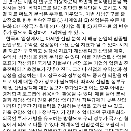
번 연구는 시범적 연구로 가용자료의 확인과 분석방법론을 확
정하는 것이 목적이므로 일단 횡단면 분석만을 시도하고 시계
열 자료 확보와 분석은 추후로 미루었다. 이번 시범연구를 출
발점으로 향후 후속연구를 (1) 시계열화 (2) 산업분류 수준 세
분화 (3) 대상국가 확대 (4) 대상기업 확대 (5) 재무자료 외 변수
추가 등으로 확장하여 고려해볼 수 있다.
한국의 입장에서는 아세안 산업 분석 시 해당 산업의 업종별
산업규모, 수익성, 성장성이 주요 관심 지표가 될 수 있다. 시계
열 자료가 구축되고 성장성 지표가 계산된다면 산업별 매출,
수익성, 성장성을 함께 분석할 수 있다. 이를 기반으로 산업분
포표가 작성되면 국가별 경협분야 선정 또는 기업의 업종별 진
출전략의 기초정보가 갖추어진다. 그러나 산업의 수익성과 성
장성을 결정하는 데 시장구조와 정부정책도 중요한 역할을 하
므로 이에 대한 추가 정보가 필요하다. 따라서 산업별 정부규
제 및 산업정책에 대한 정보가 추가된다면 이는 향후 아세안
경제협력 로드맵에 유용하게 활용될 수 있다. 예를 들어 분석
결과 해당산업이 진출 유망산업이면서 정부규제가 낮은 산업
이라면 양국간 경제협력을 강화하는 방법을 고려할 수 있고,
진출 유망산업이나 정부규제가 강한 산업이라면 규제완화와
외국인 투자 개방을 유도하는 방향으로 우리 정부가 국가간 협
상에서 의제로 다룰 수 있다. 체계적인 산업분석은 포괄적 시
각에서 전체 산업을 조망하여 이러한 정부 대응에 보다 과학적