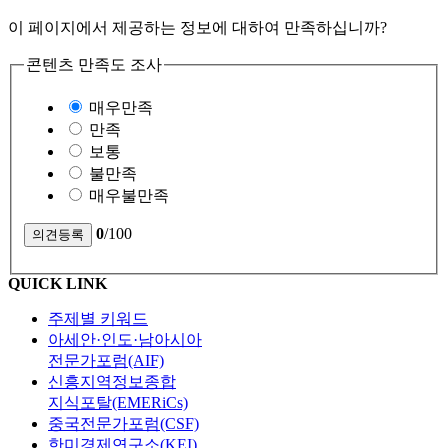
이 페이지에서 제공하는 정보에 대하여 만족하십니까?
콘텐츠 만족도 조사
매우만족
만족
보통
불만족
매우불만족
0
/100
QUICK LINK
주제별 키워드
아세안·인도·남아시아
전문가포럼(AIF)
신흥지역정보종합
지식포탈(EMERiCs)
중국전문가포럼(CSF)
한미경제연구소(KEI)