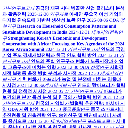
기본연구보고서
공급망 재편 시대 벵골만 산업 클러스터 분석
과 활용전략
2025-12-30
연구자료
아세안 주요국 여성 기업의
디지털 친숙도에 기반한 생산성 보완 연구
2025-08-06
ODA 정
책연구
Research on Household Consumption Patterns and
Sustainable Development in India
2024-12-31
세계지역전략연
구
Strengthening Korea’s Economic and Development
Cooperation with Africa: Focusing on Key Agendas of the 2024
Korea-Africa Summit
2024-12-31
기본연구보고서
인도의 국영
기업 주도 경제개발전략과 한국-인도 협력 방안
2024-12-31
기
본연구보고서
인도의 주별 인구구조 변화가 노동시장과 산업
별 고용구조에 미치는 영향
2022-12-30
ODA 정책연구
사회경
제적 불평등 측정 방법 분석과 시사점
2022-12-30
세계지역전
략연구
기후 변화가 아프리카 농업 및 분쟁에 미치는 영향과
시사점
2021-12-30
세계지역전략연구
인도의 對아프리카 협력
현황 및 정책적 시사점
2022-05-27
기본연구보고서
아프리카
보건의료 분야 특성 분석 및 한국의 개발협력 방안
2021-12-30
기본연구보고서
한국의 지역별 개발협력 추진전략: 아시아 지
역 ODA 지원 방안
2021-12-30
중국종합연구
중국 스마트시티
추진현황 및 진출전략 연구: 슝안신구 및 톈진에코시티 사례
를 중심으로
2021-12-30
세계지역전략연구
포스트코로나 시대
의 중남미 디지털 전환과 한국에 대한 시사점
2021-12-30
연구