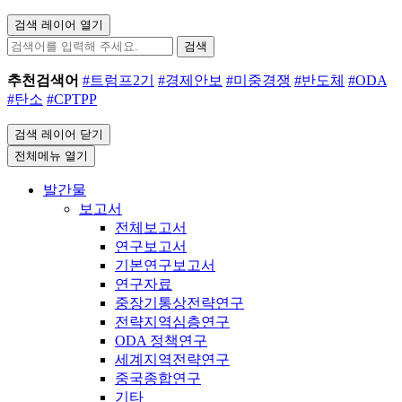
검색 레이어 열기
검색
추천검색어
#트럼프2기
#경제안보
#미중경쟁
#반도체
#ODA
#탄소
#CPTPP
검색 레이어 닫기
전체메뉴 열기
발간물
보고서
전체보고서
연구보고서
기본연구보고서
연구자료
중장기통상전략연구
전략지역심층연구
ODA 정책연구
세계지역전략연구
중국종합연구
기타