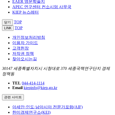
EAER 영문학술지
APEC 연구센터 컨소시엄 사무국
KIEP 뉴스레터
TOP
닫기
TOP
LINK
개인정보처리방침
이용자 가이드
고객헌장
저작권 정책
찾아오시는길
30147 세종특별자치시 시청대로 370 세종국책연구단지 경제
정책동
TEL
044-414-1114
Email
kiepinfo@kiep.go.kr
관련 사이트
아세안·인도·남아시아 전문가포럼(AIF)
한미경제연구소(KEI)