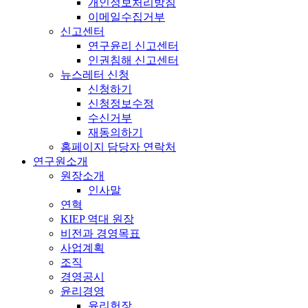
개인정보처리방침
이메일수집거부
신고센터
연구윤리 신고센터
인권침해 신고센터
뉴스레터 신청
신청하기
신청정보수정
수신거부
재동의하기
홈페이지 담당자 연락처
연구원소개
원장소개
인사말
연혁
KIEP 역대 원장
비전과 경영목표
사업계획
조직
경영공시
윤리경영
윤리헌장