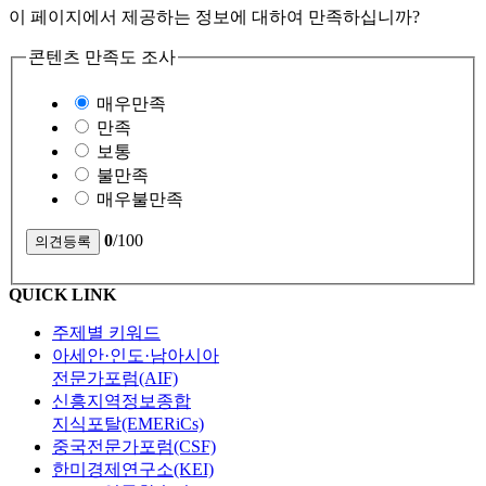
이 페이지에서 제공하는 정보에 대하여 만족하십니까?
콘텐츠 만족도 조사
매우만족
만족
보통
불만족
매우불만족
0
/100
QUICK LINK
주제별 키워드
아세안·인도·남아시아
전문가포럼(AIF)
신흥지역정보종합
지식포탈(EMERiCs)
중국전문가포럼(CSF)
한미경제연구소(KEI)