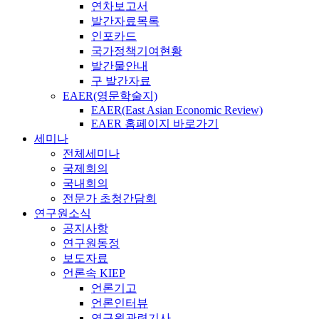
연차보고서
발간자료목록
인포카드
국가정책기여현황
발간물안내
구 발간자료
EAER(영문학술지)
EAER(East Asian Economic Review)
EAER 홈페이지 바로가기
세미나
전체세미나
국제회의
국내회의
전문가 초청간담회
연구원소식
공지사항
연구원동정
보도자료
언론속 KIEP
언론기고
언론인터뷰
연구원관련기사