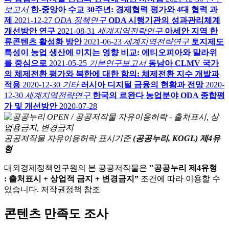
보고서
한-중앙아 수교 30주년: 경제협력 평가와 4대 협력 과
제
2021-12-27
ODA 정책연구
ODA 시행기관의 성과관리체계
개선방안 연구
2021-08-31
세계지역전략연구
아세안 지역 한
류콘텐츠 활성화 방안
2021-06-23
세계지역전략연구
토지제도
특성이 농업 생산에 미치는 영향 비교: 에티오피아와 말라위
를 중심으로
2021-05-25
기본연구보고서
동남아 CLMV 국가
의 체제전환 평가와 북한에 대한 함의: 체제전환 지수 개발과
적용
2020-12-30
기타
러시아 디지털 금융의 현황과 전망
2020-
12-30
세계지역전략연구
한국의 르완다 농업분야 ODA 종합평
가 및 개선방안
2020-07-28
공공저작물 자유이용허락 표시기준
(공공누리, KOGL) 제4유
형
대외경제정책연구원의 본 공공저작물은
"공공누리 제4유형
: 출처표시 + 상업적 금지 + 변경금지”
조건에 따라 이용할 수
있습니다. 저작권정책 참조
콘텐츠 만족도 조사