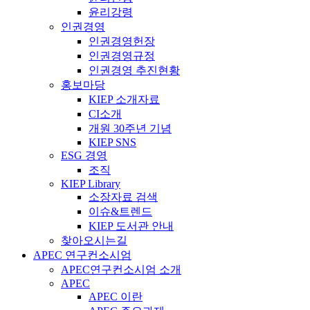
윤리강령
인권경영
인권경영헌장
인권경영규정
인권경영 추진현황
홍보마당
KIEP 소개자료
CI소개
개원 30주년 기념
KIEP SNS
ESG 경영
조직
KIEP Library
소장자료 검색
이슈&트렌드
KIEP 도서관 안내
찾아오시는길
APEC 연구컨소시엄
APEC연구컨소시엄 소개
APEC
APEC 이란