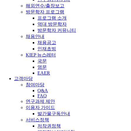
해외연수/출장보고
방문학자 프로그램
프로그램 소개
역대 방문학자
방문학자 커뮤니티
채용안내
채용공고
인재초빙
KIEP 뉴스레터
국문
영문
EAER
고객마당
참여마당
Q&A
FAQ
연구과제 제안
이용자 가이드
발간물구독안내
서비스정책
저작권정책