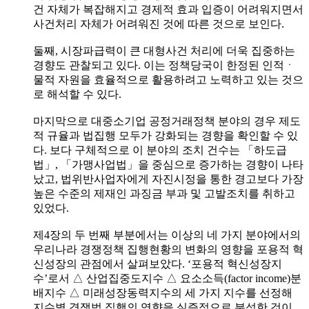
건 자체가 복잡해지고 경제적 효과 입증이 어려워지면서
사건처리 자체가 어려워진 것에 따른 것으로 보인다.
둘째, 시장파급력이 큰 대형사건 처리에 더욱 집중하는
경향도 관찰되고 있다. 이는 정책당국이 한정된 인적ㆍ
물적 자원을 효율적으로 활용하려고 노력하고 있는 것으
로 해석할 수 있다.
마지막으로 대중소기업 공정거래정책 분야의 경우 제도
적 규율과 법집행 모두가 강화되는 경향을 확인할 수 있
다. 보다 구체적으로 이 분야의 조치 건수는 「하도급
법」, 「가맹사업법」을 중심으로 증가하는 경향이 나타
났고, 법위반사업자에게 자진시정을 통한 경고보다 가장
높은 수준의 제재인 과징금 부과 및 고발조치를 취하고
있었다.
제4장의 두 번째 부분에서는 이상의 네 가지 분야에서의
우리나라 경쟁정책 집행현황의 변화의 영향을 포용적 혁
신성장의 관점에서 살펴보았다. ‘포용적 혁신성장지
수’로서 △ 산업집중도지수 △ 요소소득(factor income)분
배지수 △ 미래성장동력지수의 세 가지 지수를 선정해
지수별 경쟁법 집행의 영향을 실증적으로 분석한 것이