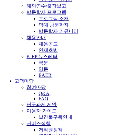
해외연수/출장보고
방문학자 프로그램
프로그램 소개
역대 방문학자
방문학자 커뮤니티
채용안내
채용공고
인재초빙
KIEP 뉴스레터
국문
영문
EAER
고객마당
참여마당
Q&A
FAQ
연구과제 제안
이용자 가이드
발간물구독안내
서비스정책
저작권정책