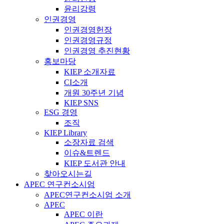
윤리강령
인권경영
인권경영헌장
인권경영규정
인권경영 추진현황
홍보마당
KIEP 소개자료
CI소개
개원 30주년 기념
KIEP SNS
ESG 경영
조직
KIEP Library
소장자료 검색
이슈&트렌드
KIEP 도서관 안내
찾아오시는길
APEC 연구컨소시엄
APEC연구컨소시엄 소개
APEC
APEC 이란