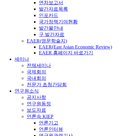
연차보고서
발간자료목록
인포카드
국가정책기여현황
발간물안내
구 발간자료
EAER(영문학술지)
EAER(East Asian Economic Review)
EAER 홈페이지 바로가기
세미나
전체세미나
국제회의
국내회의
전문가 초청간담회
연구원소식
공지사항
연구원동정
보도자료
언론속 KIEP
언론기고
언론인터뷰
연구원관련기사