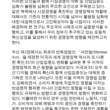
이러한 요인들과 함께 시장경쟁의 약화 및 산업집중도
심화가 불평등 심화의 주요한 요인으로 주목받고 있다.
같은 맥락에서 시장경쟁을 촉진하는 경쟁정책의 역할에
대해서도 기존의 전통적인 시각을 넘어서 불평등 심화에
대한 대응책으로서 고민해보아야 할 시점이다. 이러한
배경하에 본 연구는 주요국의 사례조사와 실증분석을 수
행하고, 이를 통해서 우리 정부가 추구하고 있는 포용적
혁신성장을 달성하기 위한 경쟁정책 방향을 제안하고자
한다.
우선 제2장에서는 최초의 반독점법인 「셔먼법(Sherman
Act)」을 제정한 미국과 세계 경쟁정책 역사의 또 다른
한 축인 EU의 산업집중도 변화를 살펴본 후 두 지역의
경쟁정책의 최근 동향을 살펴보았다. 미국과 EU 모두 최
근 디지털 경제의 확산과 함께 산업집중도는 대체로 증
가해온 것으로 나타났다. 또한 이들 지역의 경쟁법 집행
도 강화되면서, 소비자 후생에 직접적인 영향을 미치는
반경쟁적 행위뿐 아니라 간접적인 영향을 미칠 수 있는
행위도 규제하는 방향으로 경쟁정책의 방향이 변화하고
있다. 이를테면 미국의 경우 산업 전반에서 노동자, 기업
가, 소비자의 피해 예방과 이익 증진과 경쟁을 촉진하기
위한 범정부적인 노력을 촉구하는 한편 구체적인 계획을