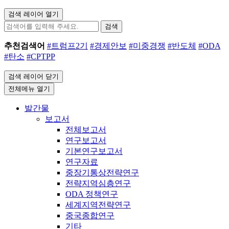
검색 레이어 열기
검색
추천검색어
#트럼프2기
#경제안보
#미중경쟁
#반도체
#ODA
#탄소
#CPTPP
검색 레이어 닫기
전체메뉴 열기
발간물
보고서
전체보고서
연구보고서
기본연구보고서
연구자료
중장기통상전략연구
전략지역심층연구
ODA 정책연구
세계지역전략연구
중국종합연구
기타