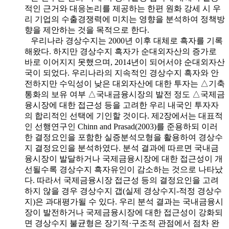
적인 근거와 대응논리를 제공하는 한편 원화 강세 시 우
리 기업의 수출경쟁력에 미치는 영향을 분석하여 정책방
향을 제안하는 것을 목적으로 한다.
우리나라 경상수지는 2000년 이후 대체로 흑자를 기록
해왔다. 하지만 경상수지 흑자가 순대외자산의 증가로
바로 이어지지 못했으며, 2014년이 되어서야 순대외자산
국이 되었다. 우리나라의 지속적인 경상수지 흑자와 안
전하지만 수익성이 낮은 대외자산에 대한 투자는 △기축
통화의 보유 여부 △국내금융시장의 발전 정도 △국제금
융시장에 대한 접근성 등을 고려한 우리 내국인 투자자
의 합리적인 선택에 기인할 것이다. 제2장에서는 대표적
인 선행연구인 Chinn and Prasad(2003)를 준용하되 이러
한 결정요인을 포함한 실증분석모형을 활용하여 경상수
지 결정요인을 분석하였다. 분석 결과에 따르면 국내금
융시장이 발달하거나 국제금융시장에 대한 접근성이 개
선될수록 경상수지 흑자유인이 감소하는 것으로 나타났
다. 따라서 국제금융시장 접근성 등의 결정요인을 고려
하지 않을 경우 경상수지 갭(실제 경상수지-적정 경상수
지)은 과대평가될 수 있다. 우리 분석 결과는 국내금융시
장이 발전하거나 국제금융시장에 대한 접근성이 강화되
면 경상수지 불균형은 장기적·구조적 관점에서 점차 완