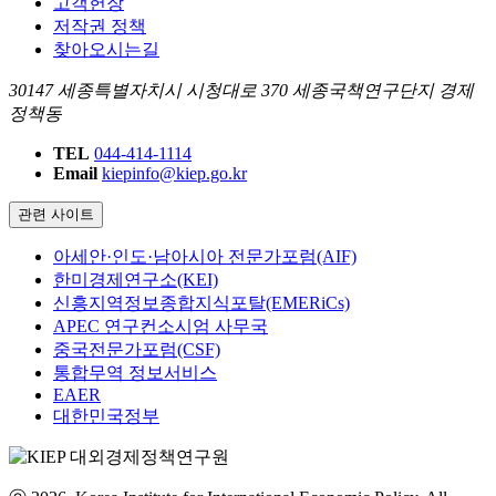
고객헌장
저작권 정책
찾아오시는길
30147 세종특별자치시 시청대로 370 세종국책연구단지 경제
정책동
TEL
044-414-1114
Email
kiepinfo@kiep.go.kr
관련 사이트
아세안·인도·남아시아 전문가포럼(AIF)
한미경제연구소(KEI)
신흥지역정보종합지식포탈(EMERiCs)
APEC 연구컨소시엄 사무국
중국전문가포럼(CSF)
통합무역 정보서비스
EAER
대한민국정부