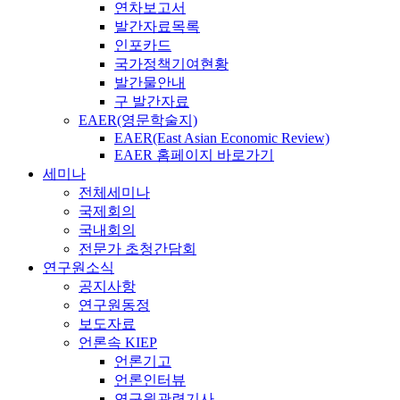
연차보고서
발간자료목록
인포카드
국가정책기여현황
발간물안내
구 발간자료
EAER(영문학술지)
EAER(East Asian Economic Review)
EAER 홈페이지 바로가기
세미나
전체세미나
국제회의
국내회의
전문가 초청간담회
연구원소식
공지사항
연구원동정
보도자료
언론속 KIEP
언론기고
언론인터뷰
연구원관련기사