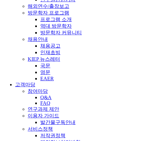
해외연수/출장보고
방문학자 프로그램
프로그램 소개
역대 방문학자
방문학자 커뮤니티
채용안내
채용공고
인재초빙
KIEP 뉴스레터
국문
영문
EAER
고객마당
참여마당
Q&A
FAQ
연구과제 제안
이용자 가이드
발간물구독안내
서비스정책
저작권정책