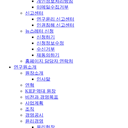
개인정보처리방침
이메일수집거부
신고센터
연구윤리 신고센터
인권침해 신고센터
뉴스레터 신청
신청하기
신청정보수정
수신거부
재동의하기
홈페이지 담당자 연락처
연구원소개
원장소개
인사말
연혁
KIEP 역대 원장
비전과 경영목표
사업계획
조직
경영공시
윤리경영
윤리헌장