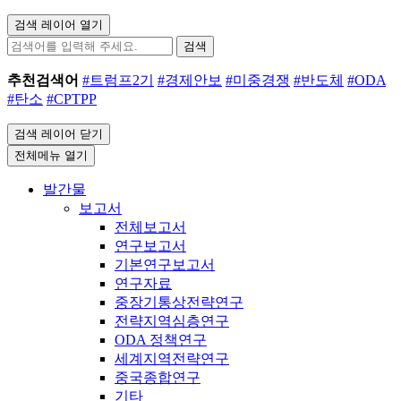
검색 레이어 열기
검색
추천검색어
#트럼프2기
#경제안보
#미중경쟁
#반도체
#ODA
#탄소
#CPTPP
검색 레이어 닫기
전체메뉴 열기
발간물
보고서
전체보고서
연구보고서
기본연구보고서
연구자료
중장기통상전략연구
전략지역심층연구
ODA 정책연구
세계지역전략연구
중국종합연구
기타