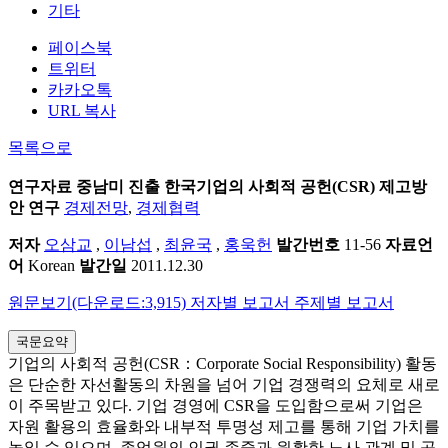
기타
페이스북
트위터
카카오톡
URL 복사
목록으로
연구자료
중남미 진출 한국기업의 사회적 공헌(CSR) 제고방
안 연구
경제전망
,
경제협력
저자
오삼교
,
이남섭
,
최윤국
,
홍욱헌
발간번호
11-56
자료언
어
Korean
발간일
2011.12.30
원문보기(다운로드:3,915)
저자별 보고서
주제별 보고서
국문요약
기업의 사회적 공헌(CSR：Corporate Social Responsibility) 활동
은 단순한 자선활동의 차원을 넘어 기업 경쟁력의 요체로 새로
이 주목받고 있다. 기업 경영에 CSR을 도입함으로써 기업은
자원 활용의 효율화와 내부적 투명성 제고를 통해 기업 가치를
높일 수 있으며, 종업원의 인권 존중과 원활한 노사 관계 및 공