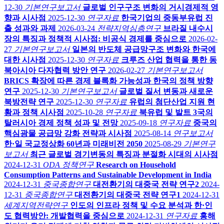
12-30
기본연구보고서
글로벌 인구구조 변화의 거시경제적 영
향과 시사점
2025-12-30
연구자료
한국기업의 중동부유럽 진
출 성과와 과제
2026-03-24
전략지역심층연구
브라질 내수시
장의 특징과 정책적 시사점: 비공식 경제를 중심으로
2026-02-
27
기본연구보고서
일본의 반도체 공급망구조 변화와 한국에
대한 시사점
2025-12-30
연구자료
크루즈 산업 협력을 통한 동
북아시아 다자협력 방안 연구
2026-02-27
기본연구보고서
BRICS 확장에 따른 경제 블록화 가능성과 한국의 정책 방향
연구
2025-12-30
기본연구보고서
글로벌 질서 변동과 새로운
북방전략 연구
2025-12-30
연구자료
유럽의 첨단산업 지원 현
황과 정책 시사점
2025-10-28
연구자료
북유럽 및 발트 3국의
탈러시아 경제 정책 성과 및 전망
2025-09-18
연구자료
중국의
핵심광물 공급망 강화 전략과 시사점
2025-08-14
연구보고서
한·일 국교정상화 60년과 미래비전 2050
2025-08-29
기본연구
보고서
최근 글로벌 경기변동의 특징과 분절화 시대의 시사점
2024-12-31
ODA 정책연구
Research on Household
Consumption Patterns and Sustainable Development in India
2024-12-31
중국종합연구
대전환기의 대중국 전략 연구2
2024-
12-31
중국종합연구
대전환기의 대중국 전략 연구1
2024-12-31
세계지역전략연구
인도의 인프라 정책 및 수요 분석과 한·인
도 협력방안: 개발협력을 중심으로
2024-12-31
연구자료
홍해