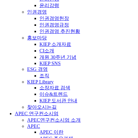
윤리강령
인권경영
인권경영헌장
인권경영규정
인권경영 추진현황
홍보마당
KIEP 소개자료
CI소개
개원 30주년 기념
KIEP SNS
ESG 경영
조직
KIEP Library
소장자료 검색
이슈&트렌드
KIEP 도서관 안내
찾아오시는길
APEC 연구컨소시엄
APEC연구컨소시엄 소개
APEC
APEC 이란