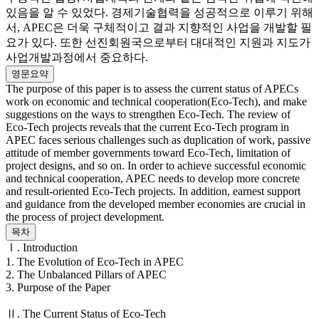
있음을 알 수 있었다. 경제기술협력을 성공적으로 이루기 위해
서, APEC은 더욱 구체적이고 결과 지향적인 사업을 개발할 필
요가 있다. 또한 선진회원국으로부터 대대적인 지원과 지도가
사업개발과정에서 중요하다.
영문요약
The purpose of this paper is to assess the current status of APECs
work on economic and technical cooperation(Eco-Tech), and make
suggestions on the ways to strengthen Eco-Tech. The review of
Eco-Tech projects reveals that the current Eco-Tech program in
APEC faces serious challenges such as duplication of work, passive
attitude of member governments toward Eco-Tech, limitation of
project designs, and so on. In order to achieve successful economic
and technical cooperation, APEC needs to develop more concrete
and result-oriented Eco-Tech projects. In addition, earnest support
and guidance from the developed member economies are crucial in
the process of project development.
목차
Ⅰ. Introduction
1. The Evolution of Eco-Tech in APEC
2. The Unbalanced Pillars of APEC
3. Purpose of the Paper
Ⅱ. The Current Status of Eco-Tech