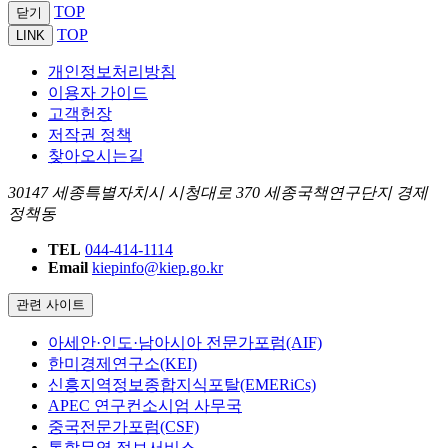
TOP
닫기
TOP
LINK
개인정보처리방침
이용자 가이드
고객헌장
저작권 정책
찾아오시는길
30147 세종특별자치시 시청대로 370 세종국책연구단지 경제
정책동
TEL
044-414-1114
Email
kiepinfo@kiep.go.kr
관련 사이트
아세안·인도·남아시아 전문가포럼(AIF)
한미경제연구소(KEI)
신흥지역정보종합지식포탈(EMERiCs)
APEC 연구컨소시엄 사무국
중국전문가포럼(CSF)
통합무역 정보서비스