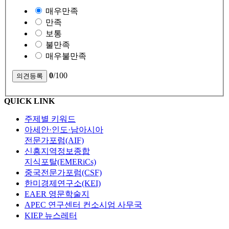
매우만족
만족
보통
불만족
매우불만족
0
/100
QUICK LINK
주제별 키워드
아세안·인도·남아시아
전문가포럼(AIF)
신흥지역정보종합
지식포탈(EMERiCs)
중국전문가포럼(CSF)
한미경제연구소(KEI)
EAER 영문학술지
APEC 연구센터 컨소시엄 사무국
KIEP 뉴스레터