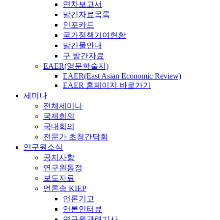
연차보고서
발간자료목록
인포카드
국가정책기여현황
발간물안내
구 발간자료
EAER(영문학술지)
EAER(East Asian Economic Review)
EAER 홈페이지 바로가기
세미나
전체세미나
국제회의
국내회의
전문가 초청간담회
연구원소식
공지사항
연구원동정
보도자료
언론속 KIEP
언론기고
언론인터뷰
연구원관련기사