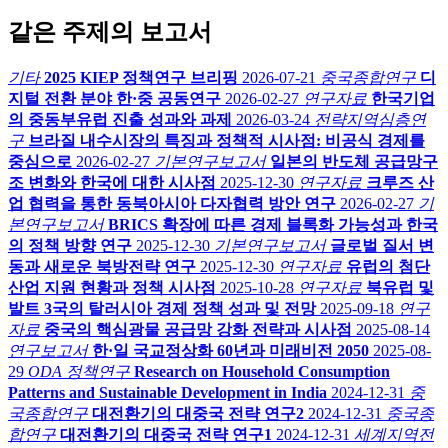
같은 주제의 보고서
기타
2025 KIEP 정책연구 브리핑
2026-07-21
중국종합연구
디
지털 전환 분야 한·중 공동연구
2026-02-27
연구자료
한국기업
의 중동부유럽 진출 성과와 과제
2026-03-24
전략지역심층연
구
브라질 내수시장의 특징과 정책적 시사점: 비공식 경제를
중심으로
2026-02-27
기본연구보고서
일본의 반도체 공급망구
조 변화와 한국에 대한 시사점
2025-12-30
연구자료
크루즈 산
업 협력을 통한 동북아시아 다자협력 방안 연구
2026-02-27
기
본연구보고서
BRICS 확장에 따른 경제 블록화 가능성과 한국
의 정책 방향 연구
2025-12-30
기본연구보고서
글로벌 질서 변
동과 새로운 북방전략 연구
2025-12-30
연구자료
유럽의 첨단
산업 지원 현황과 정책 시사점
2025-10-28
연구자료
북유럽 및
발트 3국의 탈러시아 경제 정책 성과 및 전망
2025-09-18
연구
자료
중국의 핵심광물 공급망 강화 전략과 시사점
2025-08-14
연구보고서
한·일 국교정상화 60년과 미래비전 2050
2025-08-
29
ODA 정책연구
Research on Household Consumption
Patterns and Sustainable Development in India
2024-12-31
중
국종합연구
대전환기의 대중국 전략 연구2
2024-12-31
중국종
합연구
대전환기의 대중국 전략 연구1
2024-12-31
세계지역전