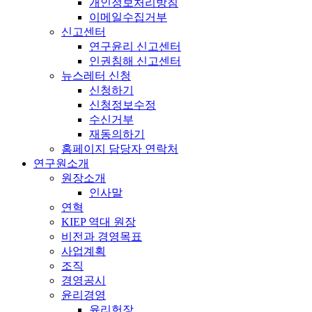
개인정보처리방침
이메일수집거부
신고센터
연구윤리 신고센터
인권침해 신고센터
뉴스레터 신청
신청하기
신청정보수정
수신거부
재동의하기
홈페이지 담당자 연락처
연구원소개
원장소개
인사말
연혁
KIEP 역대 원장
비전과 경영목표
사업계획
조직
경영공시
윤리경영
윤리헌장