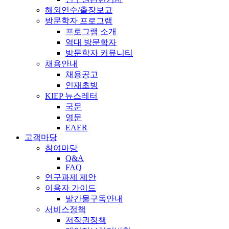
해외연수/출장보고
방문학자 프로그램
프로그램 소개
역대 방문학자
방문학자 커뮤니티
채용안내
채용공고
인재초빙
KIEP 뉴스레터
국문
영문
EAER
고객마당
참여마당
Q&A
FAQ
연구과제 제안
이용자 가이드
발간물구독안내
서비스정책
저작권정책