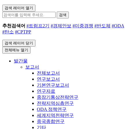
검색 레이어 열기
검색
추천검색어
#트럼프2기
#경제안보
#미중경쟁
#반도체
#ODA
#탄소
#CPTPP
검색 레이어 닫기
전체메뉴 열기
발간물
보고서
전체보고서
연구보고서
기본연구보고서
연구자료
중장기통상전략연구
전략지역심층연구
ODA 정책연구
세계지역전략연구
중국종합연구
기타