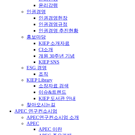
윤리강령
인권경영
인권경영헌장
인권경영규정
인권경영 추진현황
홍보마당
KIEP 소개자료
CI소개
개원 30주년 기념
KIEP SNS
ESG 경영
조직
KIEP Library
소장자료 검색
이슈&트렌드
KIEP 도서관 안내
찾아오시는길
APEC 연구컨소시엄
APEC연구컨소시엄 소개
APEC
APEC 이란