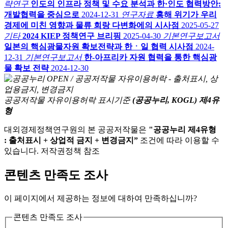
략연구
인도의 인프라 정책 및 수요 분석과 한·인도 협력방안:
개발협력을 중심으로
2024-12-31
연구자료
홍해 위기가 우리
경제에 미친 영향과 물류 회랑 다변화에의 시사점
2025-05-27
기타
2024 KIEP 정책연구 브리핑
2025-04-30
기본연구보고서
일본의 핵심광물자원 확보전략과 한ㆍ일 협력 시사점
2024-
12-31
기본연구보고서
한-아프리카 자원 협력을 통한 핵심광
물 확보 전략
2024-12-30
공공저작물 자유이용허락 표시기준
(공공누리, KOGL) 제4유
형
대외경제정책연구원의 본 공공저작물은
"공공누리 제4유형
: 출처표시 + 상업적 금지 + 변경금지”
조건에 따라 이용할 수
있습니다. 저작권정책 참조
콘텐츠 만족도 조사
이 페이지에서 제공하는 정보에 대하여 만족하십니까?
콘텐츠 만족도 조사