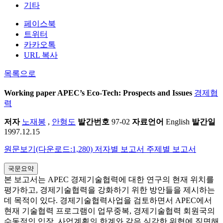
기타
페이스북
트위터
카카오톡
URL 복사
목록으로
Working paper
APEC’s Eco-Tech: Prospects and Issues
경제협
력
저자
노재봉
,
안형도
발간번호
97-02
자료언어
English
발간일
1997.12.15
원문보기(다운로드:1,280)
저자별 보고서
주제별 보고서
국문요약
본 보고서는 APEC 경제기술협력에 대한 연구의 현재 위치를
평가하고, 경제기술협력을 강화하기 위한 방안들을 제시하는
데 목적이 있다. 경제기술협력사업을 검토하면서 APEC에서
현재 기술협력 프로그램이 업무중복, 경제기술협력 회원국의
수동적인 입장, 사업계획의 한계와 같은 심각한 위협에 직면해