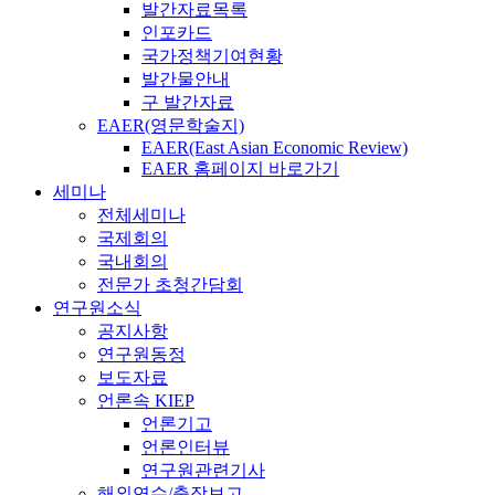
발간자료목록
인포카드
국가정책기여현황
발간물안내
구 발간자료
EAER(영문학술지)
EAER(East Asian Economic Review)
EAER 홈페이지 바로가기
세미나
전체세미나
국제회의
국내회의
전문가 초청간담회
연구원소식
공지사항
연구원동정
보도자료
언론속 KIEP
언론기고
언론인터뷰
연구원관련기사
해외연수/출장보고