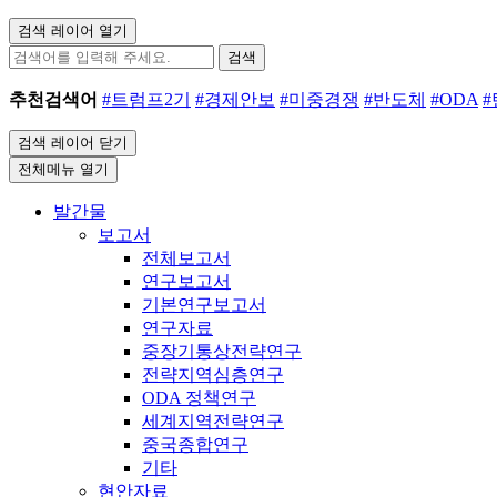
검색 레이어 열기
검색
추천검색어
#트럼프2기
#경제안보
#미중경쟁
#반도체
#ODA
검색 레이어 닫기
전체메뉴 열기
발간물
보고서
전체보고서
연구보고서
기본연구보고서
연구자료
중장기통상전략연구
전략지역심층연구
ODA 정책연구
세계지역전략연구
중국종합연구
기타
현안자료