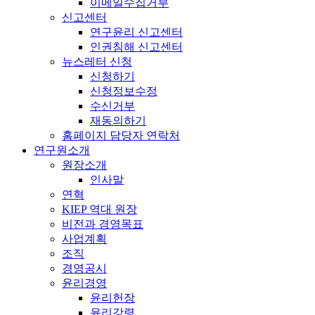
이메일수집거부
신고센터
연구윤리 신고센터
인권침해 신고센터
뉴스레터 신청
신청하기
신청정보수정
수신거부
재동의하기
홈페이지 담당자 연락처
연구원소개
원장소개
인사말
연혁
KIEP 역대 원장
비전과 경영목표
사업계획
조직
경영공시
윤리경영
윤리헌장
윤리강령