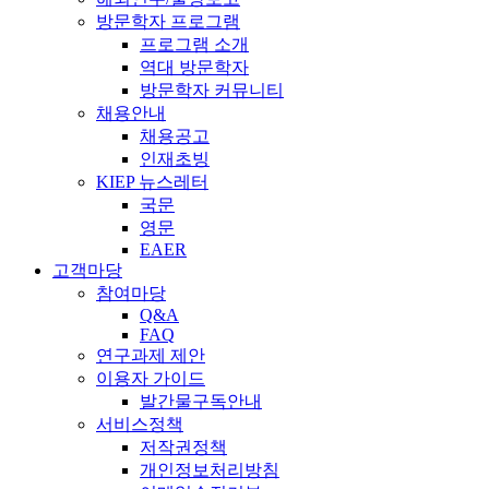
방문학자 프로그램
프로그램 소개
역대 방문학자
방문학자 커뮤니티
채용안내
채용공고
인재초빙
KIEP 뉴스레터
국문
영문
EAER
고객마당
참여마당
Q&A
FAQ
연구과제 제안
이용자 가이드
발간물구독안내
서비스정책
저작권정책
개인정보처리방침