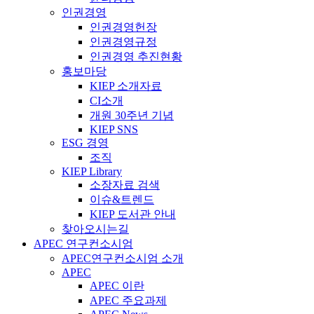
인권경영
인권경영헌장
인권경영규정
인권경영 추진현황
홍보마당
KIEP 소개자료
CI소개
개원 30주년 기념
KIEP SNS
ESG 경영
조직
KIEP Library
소장자료 검색
이슈&트렌드
KIEP 도서관 안내
찾아오시는길
APEC 연구컨소시엄
APEC연구컨소시엄 소개
APEC
APEC 이란
APEC 주요과제