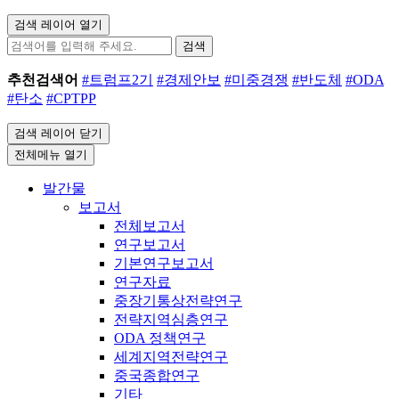
검색 레이어 열기
검색
추천검색어
#트럼프2기
#경제안보
#미중경쟁
#반도체
#ODA
#탄소
#CPTPP
검색 레이어 닫기
전체메뉴 열기
발간물
보고서
전체보고서
연구보고서
기본연구보고서
연구자료
중장기통상전략연구
전략지역심층연구
ODA 정책연구
세계지역전략연구
중국종합연구
기타