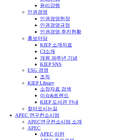
윤리강령
인권경영
인권경영헌장
인권경영규정
인권경영 추진현황
홍보마당
KIEP 소개자료
CI소개
개원 30주년 기념
KIEP SNS
ESG 경영
조직
KIEP Library
소장자료 검색
이슈&트렌드
KIEP 도서관 안내
찾아오시는길
APEC 연구컨소시엄
APEC연구컨소시엄 소개
APEC
APEC 이란