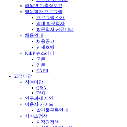
해외연수/출장보고
방문학자 프로그램
프로그램 소개
역대 방문학자
방문학자 커뮤니티
채용안내
채용공고
인재초빙
KIEP 뉴스레터
국문
영문
EAER
고객마당
참여마당
Q&A
FAQ
연구과제 제안
이용자 가이드
발간물구독안내
서비스정책
저작권정책