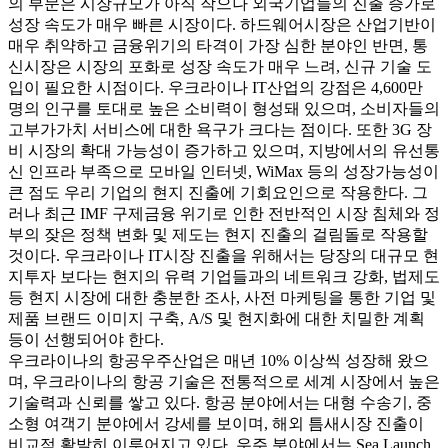
의 부문은 시장규모가 아직 작으나 외국기업들의 진출 증가로
성장 속도가 매우 빠른 시장이다. 하드웨어시장은 산업기반이
매우 취약하고 금융위기의 타격이 가장 심한 분야인 반면, 통
신시장은 시장의 포화로 성장 속도가 매우 느려, 신규 기술 도
입이 필요한 시점이다. 우크라이나 IT산업의 강점은 4,600만
명의 인구를 토대로 높은 소비력이 형성돼 있으며, 소비자들의
고부가가치 서비스에 대한 욕구가 크다는 점이다. 또한 3G 장
비 시장의 확대 가능성이 증가하고 있으며, 지방에서의 유선통
신 인프라 부족으로 모바일 인터넷, WiMax 등의 성장가능성이
큰 점도 우리 기업의 현지 진출에 기회요인으로 작용한다. 그
러나 최근 IMF 구제금융 위기로 인한 전반적인 시장 침체와 정
부의 잦은 정책 변화 및 제도는 현지 진출의 걸림돌로 작용할
것이다. 우크라이나 IT시장 진출을 위해서는 당장의 대규모 현
지투자 보다는 현지의 유력 기업들과의 네트워크 강화, 법제도
등 현지 시장에 대한 충분한 조사, 사전 마케팅을 통한 기업 및
제품 브랜드 이미지 구축, A/S 및 현지화에 대한 치밀한 계획
등이 선행되어야 한다.
우크라이나의 항공우주산업은 매년 10% 이상씩 성장해 왔으
며, 우크라이나의 항공 기술은 전통적으로 세계 시장에서 높은
기술력과 신뢰를 쌓고 있다. 항공 분야에서는 대형 수송기, 중
소형 여객기 분야에서 강세를 보이며, 해외 틈새시장 진출이
비교적 활발히 이루어지고 있다. 우주 분야에서는 Sea Launch,