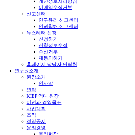
개인정보처리방침
이메일수집거부
신고센터
연구윤리 신고센터
인권침해 신고센터
뉴스레터 신청
신청하기
신청정보수정
수신거부
재동의하기
홈페이지 담당자 연락처
연구원소개
원장소개
인사말
연혁
KIEP 역대 원장
비전과 경영목표
사업계획
조직
경영공시
윤리경영
윤리헌장