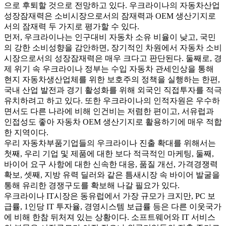
으로 후퇴할 것으로 전망하고 있다. 우크라이나의 자동차산업
성장잠재력은 소비시장으로서의 잠재력과 OEM 생산기지로
서의 잠재력 두 가지로 평가할 수 있다.
먼저, 우크라이나는 인구대비 자동차 소유 비율이 낮고, 국민
의 강한 소비성향을 감안하면, 장기적인 차원에서 자동차 소비
시장으로서의 성장잠재력은 매우 크다고 판단된다. 둘째로, 경
제 위기 속 우크라이나 정부는 수입 자동차 관세인상을 통해
현지 자동차생산업체를 위한 보호주의 정책을 실행하는 한편,
국내 산업 발전과 경기 활성화를 위해 외국인 직접투자를 적극
유치하려고 하고 있다. 또한 우크라이나의 인적자원은 우수하
면서도 다른 나라에 비해 인건비는 저렴한 편이고, 서유럽과
인접성도 좋아 자동차 OEM 생산기지로 활용하기에 매우 적합
한 지역이다.
우리 자동차부품기업들의 우크라이나 진출 확대를 위해서는
첫째, 우리 기업 및 제품에 대한 보다 적극적인 마케팅, 둘째,
바이어 요구 사항에 대한 신속한 대응, 품질 개선, 가격경쟁력
확보, 셋째, 지방 유력 딜러와 같은 틈새시장 속 바이어 발굴을
통해 유리한 경쟁구도를 확보해 나갈 필요가 있다.
우크라이나 IT시장은 동유럽에서 가장 규모가 크지만, PC 보
급률, 1인당 IT 투자율, 경영시스템 보급률 등은 다른 이웃국가
에 비해 한참 뒤처져 있는 상황이다. 소프트웨어와 IT 서비스