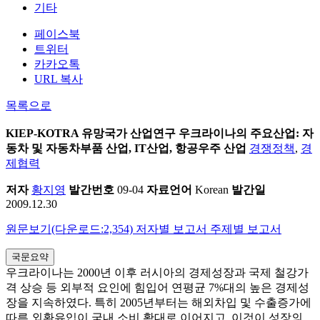
기타
페이스북
트위터
카카오톡
URL 복사
목록으로
KIEP-KOTRA 유망국가 산업연구
우크라이나의 주요산업: 자
동차 및 자동차부품 산업, IT산업, 항공우주 산업
경쟁정책
,
경
제협력
저자
황지영
발간번호
09-04
자료언어
Korean
발간일
2009.12.30
원문보기(다운로드:2,354)
저자별 보고서
주제별 보고서
국문요약
우크라이나는 2000년 이후 러시아의 경제성장과 국제 철강가
격 상승 등 외부적 요인에 힘입어 연평균 7%대의 높은 경제성
장을 지속하였다. 특히 2005년부터는 해외차입 및 수출증가에
따른 외환유입이 국내 소비 확대로 이어지고, 이것이 성장의