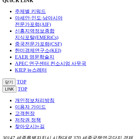
QUICK LINK
주제별 키워드
아세안·인도·남아시아
전문가포럼(AIF)
신흥지역정보종합
지식포탈(EMERiCs)
중국전문가포럼(CSF)
한미경제연구소(KEI)
EAER 영문학술지
APEC 연구센터 컨소시엄 사무국
KIEP 뉴스레터
TOP
닫기
TOP
LINK
개인정보처리방침
이용자 가이드
고객헌장
저작권 정책
찾아오시는길
30147 세종특별자치시 시청대로 370 세종국책연구단지 경제