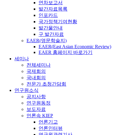
연차보고서
발간자료목록
인포카드
국가정책기여현황
발간물안내
구 발간자료
EAER(영문학술지)
EAER(East Asian Economic Review)
EAER 홈페이지 바로가기
세미나
전체세미나
국제회의
국내회의
전문가 초청간담회
연구원소식
공지사항
연구원동정
보도자료
언론속 KIEP
언론기고
언론인터뷰
연구원관련기사