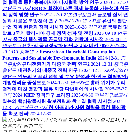
업 협력을 통한 동북아시아 다자협력 방안 연구
2026-02-27
기
본연구보고서
BRICS 확장에 따른 경제 블록화 가능성과 한국
의 정책 방향 연구
2025-12-30
기본연구보고서
글로벌 질서 변
동과 새로운 북방전략 연구
2025-12-30
연구자료
유럽의 첨단
산업 지원 현황과 정책 시사점
2025-10-28
연구자료
북유럽 및
발트 3국의 탈러시아 경제 정책 성과 및 전망
2025-09-18
연구
자료
중국의 핵심광물 공급망 강화 전략과 시사점
2025-08-14
연구보고서
한·일 국교정상화 60년과 미래비전 2050
2025-08-
29
ODA 정책연구
Research on Household Consumption
Patterns and Sustainable Development in India
2024-12-31
중
국종합연구
대전환기의 대중국 전략 연구2
2024-12-31
중국종
합연구
대전환기의 대중국 전략 연구1
2024-12-31
세계지역전
략연구
인도의 인프라 정책 및 수요 분석과 한·인도 협력방안:
개발협력을 중심으로
2024-12-31
연구자료
홍해 위기가 우리
경제에 미친 영향과 물류 회랑 다변화에의 시사점
2025-05-27
기타
2024 KIEP 정책연구 브리핑
2025-04-30
기본연구보고서
일본의 핵심광물자원 확보전략과 한ㆍ일 협력 시사점
2024-
12-31
기본연구보고서
한-아프리카 자원 협력을 통한 핵심광
물 확보 전략
2024-12-30