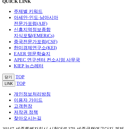
QUICK LINK
주제별 키워드
아세안·인도·남아시아
전문가포럼(AIF)
신흥지역정보종합
지식포탈(EMERiCs)
중국전문가포럼(CSF)
한미경제연구소(KEI)
EAER 영문학술지
APEC 연구센터 컨소시엄 사무국
KIEP 뉴스레터
TOP
닫기
TOP
LINK
개인정보처리방침
이용자 가이드
고객헌장
저작권 정책
찾아오시는길
30147 세종특별자치시 시청대로 370 세종국책연구단지 경제