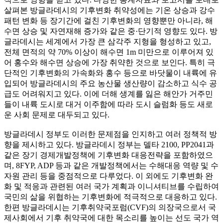
살펴본 방글라데시의 기후변화 취약성에는 기온 상승과 강수
패턴 변화 등 장기간에 걸친 기후변화의 영향뿐만 아니라, 해
수면 상승 및 자연재해 증가와 같은 중·단기적 영향도 있다. 방
글라데시는 세계에서 가장 큰 삼각주 지형을 형성하고 있고,
전체 면적의 약 70% 이상이 해수면 1m 미만으로 이루어져 있
어 홍수와 해수면 상승에 가장 취약한 것으로 보인다. 특히 극
단적인 기후변화의 가속화와 홍수 등으로 바닷물이 내륙에 유
입되어 방글라데시의 주요 농산물 생산량이 감소하고 식수 공
급도 어려워지고 있다. 이에 더해 생계를 잃은 해안가 거주민
들이 내륙 도시로 대거 이주함에 따라 도시 슬럼화 등도 새로
운 사회 문제로 대두되고 있다.
방글라데시 정부도 이러한 문제점을 인지하고 여러 정책적 방
향을 제시하고 있다. 방글라데시 정부는 델타 2100, PP2041과
같은 장기 경제개발정책에 기후변화 대응전략을 포함하였으
며, 8FYP, ADP 등과 같은 개발정책에서는 수해대응 역량 및 수
자원 관리 등을 중점적으로 다루었다. 이 외에도 기후변화 완
화 및 적응과 관련된 여러 국가 계획과 이니셔티브를 수립하여
국민의 삶을 위협하는 기후변화에 적극적으로 대응하고 있다.
한편 방글라데시는 기후취약국포럼(CVF)의 의장국으로서 국
제사회에서 기후 취약국에 대한 목소리를 높이는 선도 국가 역