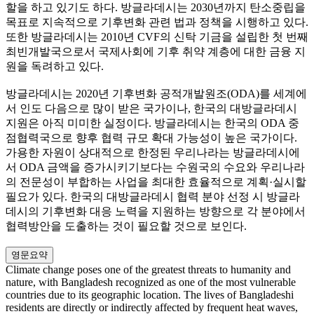
할을 하고 있기도 하다. 방글라데시는 2030년까지 탄소중립을
목표로 지속적으로 기후변화 관련 법과 정책을 시행하고 있다.
또한 방글라데시는 2010년 CVF의 신탁 기금을 설립한 첫 번째
최빈개발국으로서 국제사회에 기후 취약 계층에 대한 금융 지
원을 독려하고 있다.
방글라데시는 2020년 기후변화 공적개발원조(ODA)를 세계에
서 인도 다음으로 많이 받은 국가이나, 한국의 대방글라데시
지원은 아직 미미한 실정이다. 방글라데시는 한국의 ODA 중
점협력국으로 향후 협력 규모 확대 가능성이 높은 국가이다.
가용한 자원이 상대적으로 한정된 우리나라는 방글라데시에
서 ODA 금액을 증가시키기보다는 수원국의 수요와 우리나라
의 전문성이 부합하는 사업을 최대한 효율적으로 계획·실시할
필요가 있다. 한국의 대방글라데시 협력 분야 선정 시 방글라
데시의 기후변화 대응 노력을 지원하는 방향으로 각 분야에서
협력방안을 도출하는 것이 필요할 것으로 보인다.
영문요약
Climate change poses one of the greatest threats to humanity and
nature, with Bangladesh recognized as one of the most vulnerable
countries due to its geographic location. The lives of Bangladeshi
residents are directly or indirectly affected by frequent heat waves,