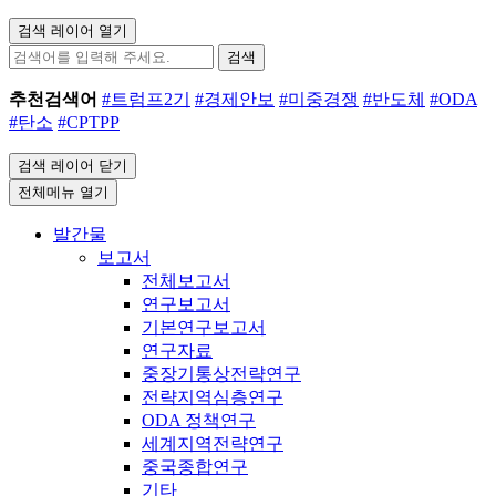
검색 레이어 열기
검색
추천검색어
#트럼프2기
#경제안보
#미중경쟁
#반도체
#ODA
#탄소
#CPTPP
검색 레이어 닫기
전체메뉴 열기
발간물
보고서
전체보고서
연구보고서
기본연구보고서
연구자료
중장기통상전략연구
전략지역심층연구
ODA 정책연구
세계지역전략연구
중국종합연구
기타