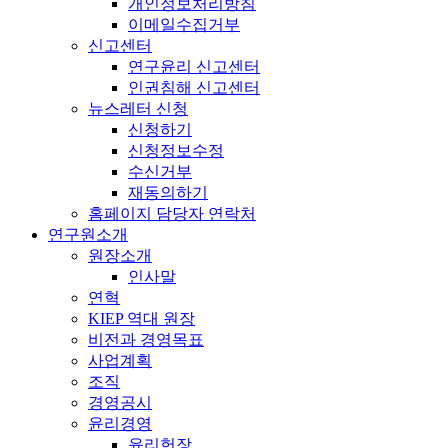
개인정보처리방침
이메일수집거부
신고센터
연구윤리 신고센터
인권침해 신고센터
뉴스레터 신청
신청하기
신청정보수정
수신거부
재동의하기
홈페이지 담당자 연락처
연구원소개
원장소개
인사말
연혁
KIEP 역대 원장
비전과 경영목표
사업계획
조직
경영공시
윤리경영
윤리헌장