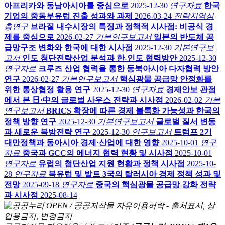
아프리카와 동남아시아를 중심으로
2025-12-30
연구자료
한국
기업의 중동부유럽 진출 성과와 과제
2026-03-24
전략지역심
층연구
브라질 내수시장의 특징과 정책적 시사점: 비공식 경
제를 중심으로
2026-02-27
기본연구보고서
일본의 반도체 공
급망구조 변화와 한국에 대한 시사점
2025-12-30
기본연구보
고서
인도 첨단전략산업 분석과 한-인도 협력방안
2025-12-30
연구자료
크루즈 산업 협력을 통한 동북아시아 다자협력 방안
연구
2026-02-27
기본연구보고서
핵심광물 공급망 안정화를
위한 통상협정 활용 연구
2025-12-30
연구자료
경제안보 관점
에서 본 日·中의 글로벌 사우스 전략과 시사점
2026-02-02
기본
연구보고서
BRICS 확장에 따른 경제 블록화 가능성과 한국의
정책 방향 연구
2025-12-30
기본연구보고서
글로벌 질서 변동
과 새로운 북방전략 연구
2025-12-30
연구보고서
트럼프 2기
대만정책과 동아시아 경제·산업에 대한 영향
2025-10-01
연구
자료
중국과 GCC의 에너지 협력 현황 및 시사점
2025-10-01
연구자료
유럽의 첨단산업 지원 현황과 정책 시사점
2025-10-
28
연구자료
북유럽 및 발트 3국의 탈러시아 경제 정책 성과 및
전망
2025-09-18
연구자료
중국의 핵심광물 공급망 강화 전략
과 시사점
2025-08-14