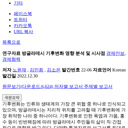
기타
페이스북
트위터
카카오톡
URL 복사
목록으로
연구자료
방글라데시 기후변화 영향 분석 및 시사점
경제안보
,
경제협력
저자
노윤재
,
김민희
,
김소은
발간번호
22-06
자료언어
Korean
발간일
2022.12.30
원문보기(다운로드:6,624)
저자별 보고서
주제별 보고서
국문요약
기후변화는 인류와 생태계의 가장 큰 위협 중 하나로 인식되고
있으며, 방글라데시는 지리적 위치를 고려할 때 기후변화에 가
장 취약한 나라 중 하나이다. 기후변화로 인한 폭염과 가뭄, 홍
수 등이 빈번해짐에 따라 방글라데시 주민들의 삶이 직·간접
적으로 영향을 받고 있다. 다양한 통계자료와 보고서를 토대로