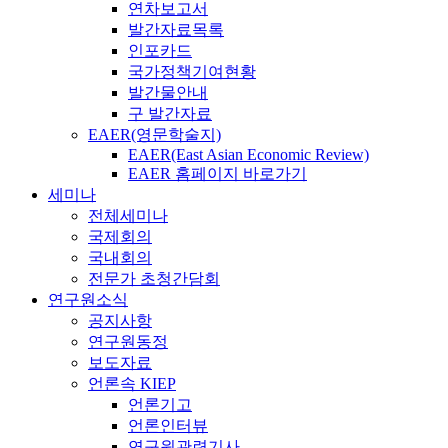
연차보고서
발간자료목록
인포카드
국가정책기여현황
발간물안내
구 발간자료
EAER(영문학술지)
EAER(East Asian Economic Review)
EAER 홈페이지 바로가기
세미나
전체세미나
국제회의
국내회의
전문가 초청간담회
연구원소식
공지사항
연구원동정
보도자료
언론속 KIEP
언론기고
언론인터뷰
연구원관련기사