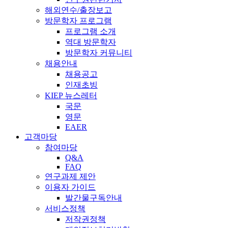
해외연수/출장보고
방문학자 프로그램
프로그램 소개
역대 방문학자
방문학자 커뮤니티
채용안내
채용공고
인재초빙
KIEP 뉴스레터
국문
영문
EAER
고객마당
참여마당
Q&A
FAQ
연구과제 제안
이용자 가이드
발간물구독안내
서비스정책
저작권정책