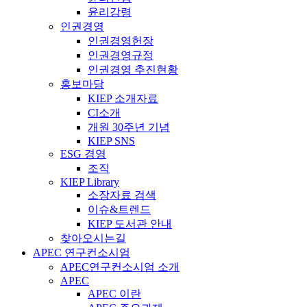
윤리강령
인권경영
인권경영헌장
인권경영규정
인권경영 추진현황
홍보마당
KIEP 소개자료
CI소개
개원 30주년 기념
KIEP SNS
ESG 경영
조직
KIEP Library
소장자료 검색
이슈&트렌드
KIEP 도서관 안내
찾아오시는길
APEC 연구컨소시엄
APEC연구컨소시엄 소개
APEC
APEC 이란