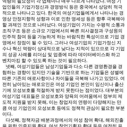
역량의 필요성이 각 업체마다 매우 다르게 나타났다. 여성 기
업인들의 기업가정신과 경영방식 등은 중국에서 상당히 적극
적으로 나타나고 있다. 한국의 여성기업들에게서 나타나는 경
영상 안정지향적 성향과 이로 인한 영세성 등은 향후 극복해야
할 과제인 것으로 나타났다. 여성기업이 가지는 수평적 소통과
조직구조 등은 소규모 기업에서의 빠른 의사결정과 구성원의
민주적 참여 등을 가능하게 하는 바람직한 특성이므로 기업 경
영에서 장점이 될 수 있다. 그러나 여성기업의 기업가정신 지
수나 혁신 역량이 상대적으로 낮다는 지적이 있으므로 각 기업
의 성공 사례를 리더십 및 업종에 따라 데이터베이스화 하고
벤치마킹 할 수 있도록 하는 것이 필요하다.
넷째, 여성기업들은 남성기업들과 다소 다른 경영환경을 경
험하는 경향이 있지만 기술을 기반으로 하는 기업들은 성별에
따른 기존의 애로사항이나 차이들을 극복해 나가고 있었다. 여
전히 남아있는 애로요인은 여성 기업인 본인이 임신이나 출산
기에 모성보호를 적절하게 받지 못한다는 점이었다. 대부분의
여성기업 대표들은 모성보호와 양육의 어려움에서 정부의 제
도적 지원을 받지 못해, 이는 창업자의 연령이 다양해지는 만
큼 여성 기업인의 모성보호 등에도 정책적 관심이 필요한 부분
이다.
다섯째, 정책자금 배분과정에서의 여성 참여 확대, 해외진출
을 위한 인증지원 확대, 여성 창업기획자 확대 등은 여전히 유