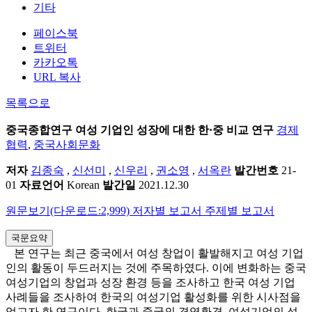
기타
페이스북
트위터
카카오톡
URL 복사
목록으로
중국종합연구
여성 기업인 성장에 대한 한·중 비교 연구
경제
협력
,
중국사회문화
저자
김종숙
,
신선미
,
신우리
,
권소영
,
서옥란
발간번호
21-
01
자료언어
Korean
발간일
2021.12.30
원문보기(다운로드:2,999)
저자별 보고서
주제별 보고서
국문요약
본 연구는 최근 중국에서 여성 창업이 활발해지고 여성 기업
인의 활동이 두드러지는 것에 주목하였다. 이에 변화하는 중국
여성기업의 창업과 성장 환경 등을 조사하고 한국 여성 기업
사례들을 조사하여 한국의 여성기업 활성화를 위한 시사점을
얻고자 한 연구이다. 한국과 중국의 경영환경, 여성기업의 성