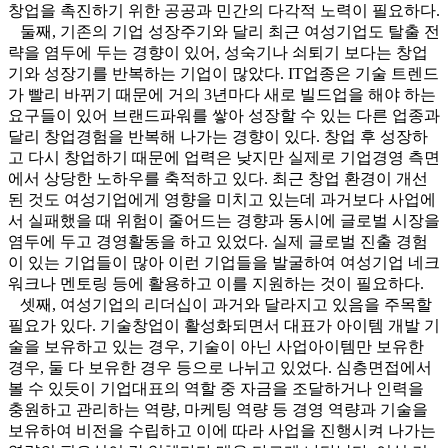
창업을 촉진하기 위한 공공과 민간의 다각적 노력이 필요하다.
둘째, 기존의 기업 성장주기와 달리 최근 여성기업도 탈출 전
략을 염두에 두는 경향이 있어, 성숙기나 쇠퇴기 보다는 창업
기와 성장기를 반복하는 기업이 많았다. IT업종은 기술 트렌드
가 빨리 바뀌기 때문에 거의 3년마다 새로 빌드업을 해야 하는
요구들이 있어 브랜드파워를 쌓아 성장할 수 있는 다른 업종과
달리 창업경험을 반복해 나가는 경향이 있다. 창업 후 성장하
고 다시 창업하기 때문에 업력은 낮지만 실제로 기업경영 측면
에서 상당한 노하우를 축적하고 있다. 최근 창업 환경이 개선
된 것도 여성기업에게 영향을 미치고 있는데 과거보다 사업에
서 실패했을 때 위험이 줄어드는 경향과 동시에 글로벌 시장을
염두에 두고 경영활동을 하고 있었다. 실제 글로벌 진출 경험
이 있는 기업들이 많아 이런 기업들을 발굴하여 여성기업 네크
워크나 멘토링 등에 활용하고 이를 지원하는 것이 필요하다.
셋째, 여성기업의 리더십이 과거와 달라지고 있음을 주목할
필요가 있다. 기술창업이 활성화되면서 대표가 아이템 개발 기
술을 보유하고 있는 경우, 기술이 아닌 사업아이템만 보유한
경우, 둘 다 보유한 경우 등으로 나뉘고 있었다. 심층면접에서
볼 수 있듯이 기업대표의 역할 중 자금을 조달하거나 인력을
충원하고 관리하는 역량, 마케팅 역량 등 경영 역량과 기술을
보유하여 비전을 수립하고 이에 따라 사업을 진행시켜 나가는