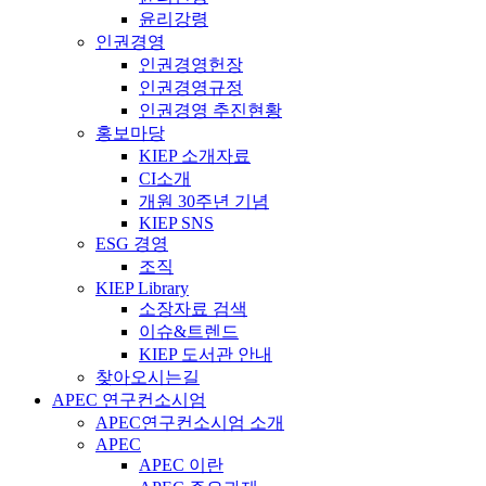
윤리강령
인권경영
인권경영헌장
인권경영규정
인권경영 추진현황
홍보마당
KIEP 소개자료
CI소개
개원 30주년 기념
KIEP SNS
ESG 경영
조직
KIEP Library
소장자료 검색
이슈&트렌드
KIEP 도서관 안내
찾아오시는길
APEC 연구컨소시엄
APEC연구컨소시엄 소개
APEC
APEC 이란