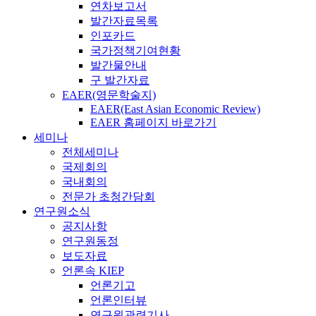
연차보고서
발간자료목록
인포카드
국가정책기여현황
발간물안내
구 발간자료
EAER(영문학술지)
EAER(East Asian Economic Review)
EAER 홈페이지 바로가기
세미나
전체세미나
국제회의
국내회의
전문가 초청간담회
연구원소식
공지사항
연구원동정
보도자료
언론속 KIEP
언론기고
언론인터뷰
연구원관련기사