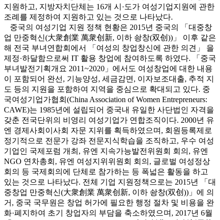
지원하고, 지방자치단체는 16개 시·도가 여성기업지원에 관한
조례를 제정하여 지원하고 있는 것으로 나타났다.
중국의 여성기업 지원 정책 현황은 2015년 중국의 「대중창
업 만중혁신(大衆創業 萬衆创新, 이하 솽창(双创))」 이후 같은
해 전국 부녀연합회에서 「여성의 창업창신에 관한 의견」 을
제정·하달함으로써 IT 활용 창업에 참여하도록 하였다. 「중국
부녀발전기획개요 2011~2020」에서도 여성창업에 대한 내용
이 포함되어 완선, 기능양성, 세금감면, 이자보조대출, 추적 지
도 등의 지원을 포함하여 지역을 중심으로 확대되고 있다. 중
국여성기업가협회(China Association of Women Entrepreneurs:
CAWE)는 1985년에 설립되어 중국내 유일한 사단법인 자격을
갖춘 전국단위의 비영리 여성기업가 연합조직이다. 2000년 유
엔 경제사회이사회 자문 지위를 획득하였으며, 회원등록제로
정기적으로 전문가 강좌 전문지식학습을 조직하고, 우수 여성
기업인 국제포럼 개최, 유엔 지속가능발전위원회 회의, 유엔
NGO 연차총회, 유엔 여성지위위원회 회의, 글로벌 여성정상
회의 등 국제회의에 단체로 참가하는 등 폭넓은 활동을 하고
있는 것으로 나타났다. 전체 기업 지원정책으로는 2015년 「대
중창업 만중혁신(大衆創業 萬衆创新, 이하 솽창(双创))」에 의
거, 중국 국무원은 창업 허가에 필요한 행정 절차 및 비용을 완
화·폐지하여 초기 창업자의 부담을 축소하였으며, 2017년 6월