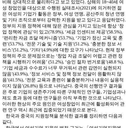
비해 상대적으로 불리하다고 보고 있었다. 상해의 18~40세 여
성 창업인을 대상으로 수행된 실태조사(2021)에 의거하면 젊
은 여성의 기업가 활동은 정부, 여성 연맹, 공산주의 청년 연맹
및 기타 조직으로부터 강력한 지원을 받고 있다고 응답하였다.
정부의 지원 정책에 대해 많은 관심을 가지고 있는데 항상 ‘창
업 정책에 관심’이 있고(78.9%), ‘세금 인센티브 제공’(58.5%),
‘편리한 자금 조달 메커니즘’(53.7%), ‘기업가 정신 교육 및 훈
련’(53.7%), ‘전문 기술 및 기술 지원’(51.2%), ‘충분한 정보 서
비스’(51.2%), ‘기타’(4.9%)에 대한 요구가 나타났다. 현재 정부
정책의 주요 문제점으로는 ‘창업 자금 조달이 어렵고 관련 정
책을 시행하기 어려움’ (51.2%), ‘승인 절차 번거로움’(48.8 %),
‘기업 세금과 수수료가 너무 무거워서 관련 감면이 실현되지
않음’(43.9%), ‘정보 서비스 및 정책 정보 전달이 원활하지 않
음’(41.5%), ‘전문 교육과 훈련이 불충분하거나 내용이 실용적
이지 않음’(26.8%) 등으로 나타났다. 중국의 선행연구 결과들
은 주로 기업의 생존주기에 따른 구체적인 연구들, 기업성과나
제도 효과 등에 대한 연구들은 아직 부족한 것으로 나타났다.
이러한 현상의 주요 원인은 여성창업이 최근에 활성화되어 관
련 연구 역시 최근에 집중되었기 때문으로 본다.
한국과 중국의 지원정책을 분석한 결과를 정리하면 다음과
같다.
한국에서 여성기업 지원의 법적 근거는 「여성기업지원에