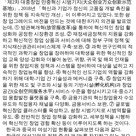
「제2차 대중창업 만중혁신 시범기지(大众创业万众创新示范
基地)」, 2018년 「혁신과 기업가 정신의 고품질 개발 촉진을
위한 정책 등 지속적인 개선」이 이루어지고 있었다. 또한 솽
창 업그레이드 버전을 만드는 것에 대한 8가지 의견을 발표였
는데, ① 방관복개혁(放管服改革)을 통하여 혁신적인 창업 활
성화와 공정한 시장환경 조성, ② 재정세금정책의 지원을 강화
하고 혁신적인 창업 상품과 서비스에 대해 정부 구매 정책 및
지식재산권관리서비스체계 구축·보완, ③ 과학 연구인력의 적
극적인 과학기술 창업을 장려하며 대학생을 위한 혁신적인 창
업 교육 양성·강화와 더불어 농민, 귀향, 귀국 및 해외 인재들
을 위한 창업지원 정책과 시스템을 정비하여 대상을 넓히고 지
속적인 창업능력을 향상, ④ 혁신적인 선도기업의 역할을 강화
하기 위해 대학-기업 간 기술성과 메커니즘 구축, ⑤ 창업지원
을 위한 제도 및 구조와 시설 등의 기반시설(孵化机构)과 창업
공간(众创空间服务水平) 서비스 수준을 향상시키고 대·중소기
업 융합발전 플랫폼을 구축, ⑥ 금융기관의 혁신창업융자 수요
유도와 직접융자 채널을 다양화, 금융서비스 보완, ⑦ 글로벌
혁신창업 클러스터를 육성하고, 솽창 시범기지로 시범역할을
유도, ⑧ 전반적인 창업 정책을 강화하고, 세부정책을 시행하
여 혁신적인 창업 경험 확산 등이 이루어지도록 하는 것이다.
한국과 중국의 여성기업 현황을 살펴보면 다음과 같다.
한국의 여성기업은 전체 중 약 38.5%를 차지하고 있는 것으