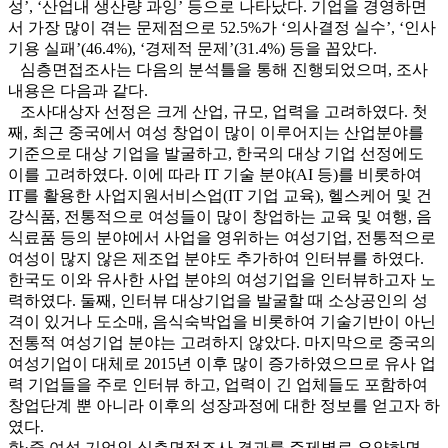
성’, ‘산업내 생산량 과잉’ 등으로 나타났다. 기업을 경영하면
서 가장 많이 겪는 문제점으로 52.5%가 ‘의사결정 실수’, ‘인사
기용 실패’(46.4%), ‘경제적 문제’(31.4%) 등을 꼽았다.
심층면접조사는 다음의 분석틀을 통해 진행되었으며, 조사
내용은 다음과 같다.
조사대상자 선정은 크게 산업, 규모, 업력을 고려하였다. 첫
째, 최근 중국에서 여성 창업이 많이 이루어지는 산업분야를
기준으로 대상 기업을 발굴하고, 한국의 대상 기업 선정에도
이를 고려하였다. 이에 따라 IT 기술 분야(AI 등)를 비롯하여
IT를 활용한 사업지원서비스업(IT 기업 교육), 헬스케어 및 건
강식품, 전통적으로 여성들이 많이 창업하는 교육 및 여행, 음
식료품 등의 분야에서 사업을 영위하는 여성기업, 전통적으로
여성이 많지 않은 제조업 분야도 추가하여 인터뷰를 하였다.
한국도 이와 유사한 사업 분야의 여성기업을 인터뷰하고자 노
력하였다. 둘째, 인터뷰 대상기업을 발굴할 때 소상공인의 성
격이 있거나 도소매, 음식숙박업을 비롯하여 기술기반이 아닌
전통적 여성기업 분야는 고려하지 않았다. 마지막으로 중국의
여성기업이 대체로 2015년 이후 많이 증가하였으므로 유사 업
력 기업들을 주로 인터뷰 하고, 업력이 긴 업체들도 포함하여
창업단계 뿐 아니라 이후의 성장과정에 대한 정보를 얻고자 하
였다.
한·중 여성 기업인 심층면접조사 결과를 주제별로 요약하면