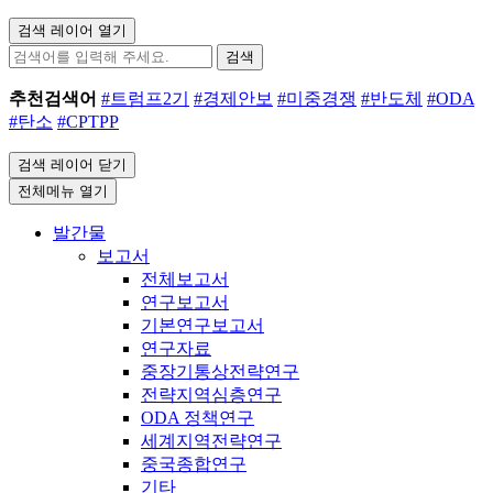
검색 레이어 열기
검색
추천검색어
#트럼프2기
#경제안보
#미중경쟁
#반도체
#ODA
#탄소
#CPTPP
검색 레이어 닫기
전체메뉴 열기
발간물
보고서
전체보고서
연구보고서
기본연구보고서
연구자료
중장기통상전략연구
전략지역심층연구
ODA 정책연구
세계지역전략연구
중국종합연구
기타