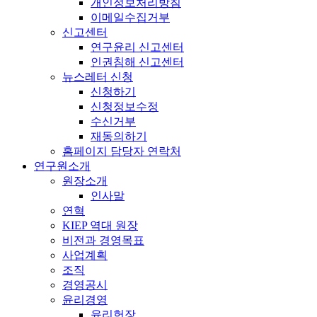
개인정보처리방침
이메일수집거부
신고센터
연구윤리 신고센터
인권침해 신고센터
뉴스레터 신청
신청하기
신청정보수정
수신거부
재동의하기
홈페이지 담당자 연락처
연구원소개
원장소개
인사말
연혁
KIEP 역대 원장
비전과 경영목표
사업계획
조직
경영공시
윤리경영
윤리헌장