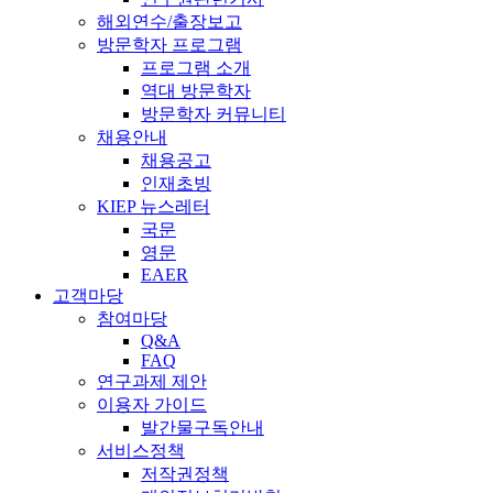
해외연수/출장보고
방문학자 프로그램
프로그램 소개
역대 방문학자
방문학자 커뮤니티
채용안내
채용공고
인재초빙
KIEP 뉴스레터
국문
영문
EAER
고객마당
참여마당
Q&A
FAQ
연구과제 제안
이용자 가이드
발간물구독안내
서비스정책
저작권정책