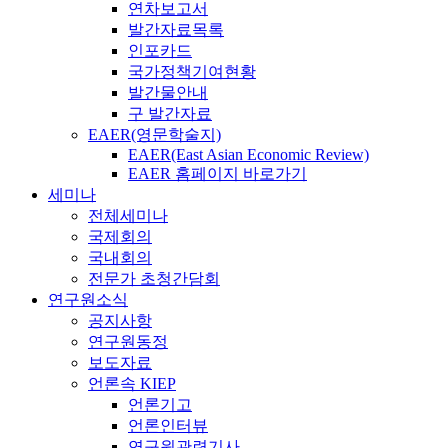
연차보고서
발간자료목록
인포카드
국가정책기여현황
발간물안내
구 발간자료
EAER(영문학술지)
EAER(East Asian Economic Review)
EAER 홈페이지 바로가기
세미나
전체세미나
국제회의
국내회의
전문가 초청간담회
연구원소식
공지사항
연구원동정
보도자료
언론속 KIEP
언론기고
언론인터뷰
연구원관련기사