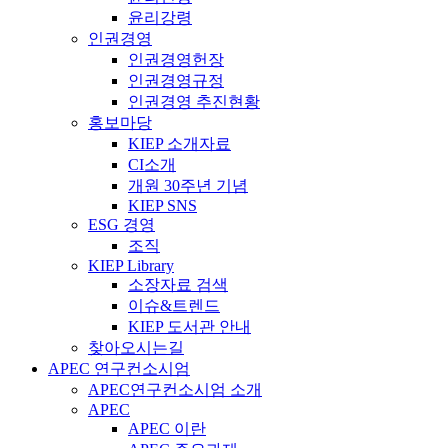
윤리강령
인권경영
인권경영헌장
인권경영규정
인권경영 추진현황
홍보마당
KIEP 소개자료
CI소개
개원 30주년 기념
KIEP SNS
ESG 경영
조직
KIEP Library
소장자료 검색
이슈&트렌드
KIEP 도서관 안내
찾아오시는길
APEC 연구컨소시엄
APEC연구컨소시엄 소개
APEC
APEC 이란