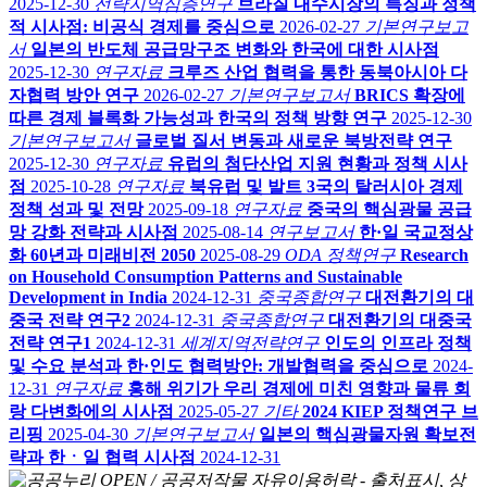
2025-12-30
전략지역심층연구
브라질 내수시장의 특징과 정책
적 시사점: 비공식 경제를 중심으로
2026-02-27
기본연구보고
서
일본의 반도체 공급망구조 변화와 한국에 대한 시사점
2025-12-30
연구자료
크루즈 산업 협력을 통한 동북아시아 다
자협력 방안 연구
2026-02-27
기본연구보고서
BRICS 확장에
따른 경제 블록화 가능성과 한국의 정책 방향 연구
2025-12-30
기본연구보고서
글로벌 질서 변동과 새로운 북방전략 연구
2025-12-30
연구자료
유럽의 첨단산업 지원 현황과 정책 시사
점
2025-10-28
연구자료
북유럽 및 발트 3국의 탈러시아 경제
정책 성과 및 전망
2025-09-18
연구자료
중국의 핵심광물 공급
망 강화 전략과 시사점
2025-08-14
연구보고서
한·일 국교정상
화 60년과 미래비전 2050
2025-08-29
ODA 정책연구
Research
on Household Consumption Patterns and Sustainable
Development in India
2024-12-31
중국종합연구
대전환기의 대
중국 전략 연구2
2024-12-31
중국종합연구
대전환기의 대중국
전략 연구1
2024-12-31
세계지역전략연구
인도의 인프라 정책
및 수요 분석과 한·인도 협력방안: 개발협력을 중심으로
2024-
12-31
연구자료
홍해 위기가 우리 경제에 미친 영향과 물류 회
랑 다변화에의 시사점
2025-05-27
기타
2024 KIEP 정책연구 브
리핑
2025-04-30
기본연구보고서
일본의 핵심광물자원 확보전
략과 한ㆍ일 협력 시사점
2024-12-31