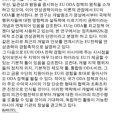
우선, 일관성과 평등을 중시하는 EU ODA 정책의 원칙을 소개
하고 있으며, 이어 연성권력이라는 이론적 관점에서 EU의
ODA를 분석한다. 본 연구는 개발원조가 명성에서부터 국제적
행위자들에 대한 영향력과 설득력에 이르기까지 권력이라는
개념과 연계되어 있음을 강조한다. EU는 ODA를 외교정책 어
젠다 달성에 사용하고 있는데, 본 연구에서는 정치&#8226;경
제적 조건을 연성권력의 단면이라고 분명히 하고 있다. 이와
같은 논리로 최근의 개발과 안보를 연계시키는 EU전략을 연
성권력의 경험축적으로 설명하고 있다.
그 다음으로 EU의 ODA 전략 경험이 아시아에 주는 시사점을
짚어보면서 두 지역이 매우 다르다 하더라도 EU가 제공할 수
있는 기본적 틀이 있음을 강조한다. 요컨대, 개별 지역 행위자
들의 정치적 의지, 기본적인 제도적 틀, 통합된 ODA 비전, 그
리고 금융 수단의 지원이라는 EU의 경험을 토대로 동아시아
도 ODA 정책을 펼칠 수 있다. 적어도 국가 ODA 정책과 아시
아 주요 수여국 사이의 가장 단순한 형태의 협력과 조화조차
큰 진전으로 인식될 것이다. 이러한 맥락에서 개발에 대한 유
럽의 의견수렴전략으로부터 개발에 대한 아시아의 의견수렴
을 도출할 수 있을 것이라 기대하며, 독립적인 활동이 가능한
아시아 개발 기관의 창설을 권고하고 있다.
&#8195;