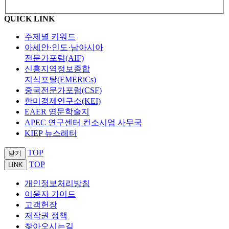
QUICK LINK
주제별 키워드
아세안·인도·남아시아
전문가포럼(AIF)
신흥지역정보종합
지식포탈(EMERiCs)
중국전문가포럼(CSF)
한미경제연구소(KEI)
EAER 영문학술지
APEC 연구센터 컨소시엄 사무국
KIEP 뉴스레터
TOP
닫기
TOP
LINK
개인정보처리방침
이용자 가이드
고객헌장
저작권 정책
찾아오시는길