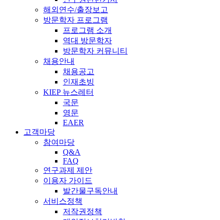
해외연수/출장보고
방문학자 프로그램
프로그램 소개
역대 방문학자
방문학자 커뮤니티
채용안내
채용공고
인재초빙
KIEP 뉴스레터
국문
영문
EAER
고객마당
참여마당
Q&A
FAQ
연구과제 제안
이용자 가이드
발간물구독안내
서비스정책
저작권정책