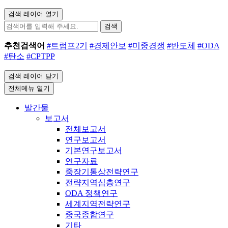
검색 레이어 열기
검색
추천검색어
#트럼프2기
#경제안보
#미중경쟁
#반도체
#ODA
#탄소
#CPTPP
검색 레이어 닫기
전체메뉴 열기
발간물
보고서
전체보고서
연구보고서
기본연구보고서
연구자료
중장기통상전략연구
전략지역심층연구
ODA 정책연구
세계지역전략연구
중국종합연구
기타