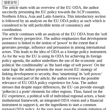
영문요약
The article starts with an overview of the EU ODA, the author
succinctly presenting the EU policy towards the ACP countries,
Northern Africa, Asia and Latin America. This introductory section
is followed by an analysis on the EU ODA policy as such which is
considered to be still perfectible terms of consistency and
coordination.
The article continues with an analysis of the EU ODA from the 'soft
power' theory perspective. The author emphasizes that development
assistance is linked to the notion of 'power' to the extent that it
generates prestige, influence and persuasion in among international
actors. This leads to the idea of ODA as a foreign policy instrument.
As for the way the EU is using its ODA for achieving its foreign
policy agenda, the author underlines the use of the economic and
political 'the conditionality' as 'the hard edge of soft power.' On the
same logic the author presents the more recent EU strategy of
linking development to security, thus 'smartening' its 'soft power.'
In the second part of the article, the author reviews the possible
relevance of EU ODA policy experience for Asia. The author
stresses that despite major differences, the EU can provide enough
'pr&ecirc;t a porte' elements for other regions. Thus, based on the
EU experience, a political will of individual regional actors, a basic
institutional framework, an integrated ODA vision and a financial
instrument to support it, are the ingredients to start a common
regional ODA policy. At the very least, even the simple initiation of