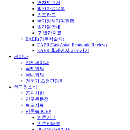
연차보고서
발간자료목록
인포카드
국가정책기여현황
발간물안내
구 발간자료
EAER(영문학술지)
EAER(East Asian Economic Review)
EAER 홈페이지 바로가기
세미나
전체세미나
국제회의
국내회의
전문가 초청간담회
연구원소식
공지사항
연구원동정
보도자료
언론속 KIEP
언론기고
언론인터뷰
연구원관련기사