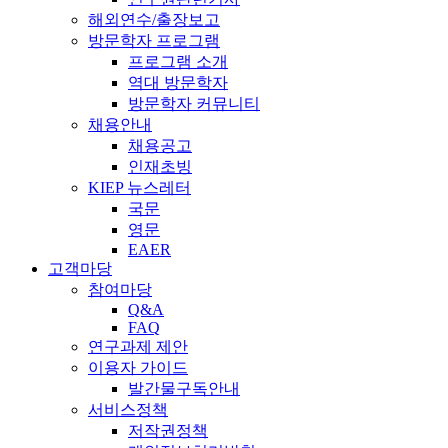
해외연수/출장보고
방문학자 프로그램
프로그램 소개
역대 방문학자
방문학자 커뮤니티
채용안내
채용공고
인재초빙
KIEP 뉴스레터
국문
영문
EAER
고객마당
참여마당
Q&A
FAQ
연구과제 제안
이용자 가이드
발간물구독안내
서비스정책
저작권정책