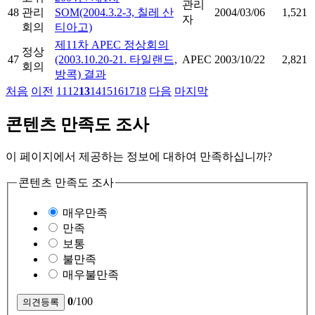
관리
48
관리
SOM(2004.3.2-3, 칠레 산
2004/03/06
1,521
자
회의
티아고)
제11차 APEC 정상회의
정상
47
(2003.10.20-21. 타일랜드,
APEC
2003/10/22
2,821
회의
방콕) 결과
처음
이전
11
12
13
14
15
16
17
18
다음
마지막
콘텐츠 만족도 조사
이 페이지에서 제공하는 정보에 대하여 만족하십니까?
콘텐츠 만족도 조사
매우만족
만족
보통
불만족
매우불만족
0
/100