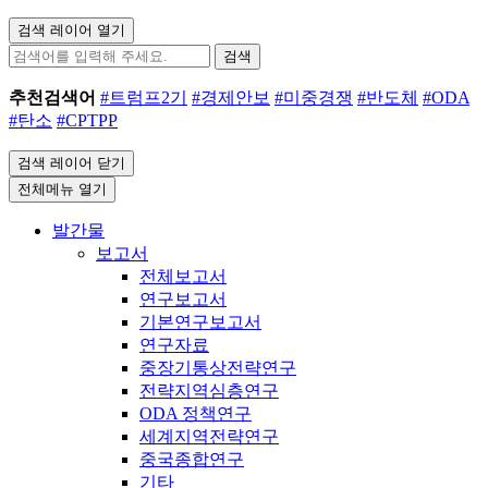
검색 레이어 열기
검색
추천검색어
#트럼프2기
#경제안보
#미중경쟁
#반도체
#ODA
#탄소
#CPTPP
검색 레이어 닫기
전체메뉴 열기
발간물
보고서
전체보고서
연구보고서
기본연구보고서
연구자료
중장기통상전략연구
전략지역심층연구
ODA 정책연구
세계지역전략연구
중국종합연구
기타