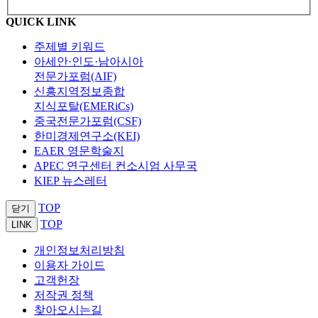
QUICK LINK
주제별 키워드
아세안·인도·남아시아
전문가포럼(AIF)
신흥지역정보종합
지식포탈(EMERiCs)
중국전문가포럼(CSF)
한미경제연구소(KEI)
EAER 영문학술지
APEC 연구센터 컨소시엄 사무국
KIEP 뉴스레터
TOP
닫기
TOP
LINK
개인정보처리방침
이용자 가이드
고객헌장
저작권 정책
찾아오시는길