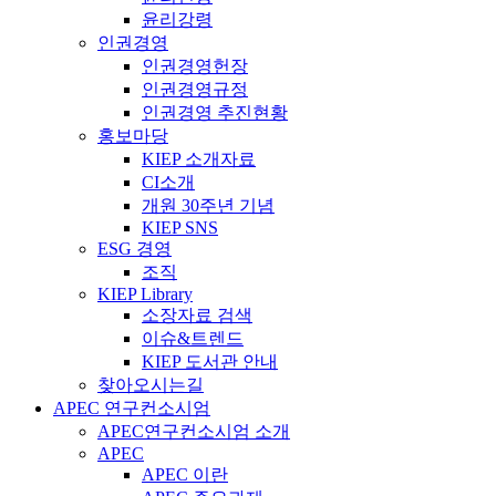
윤리강령
인권경영
인권경영헌장
인권경영규정
인권경영 추진현황
홍보마당
KIEP 소개자료
CI소개
개원 30주년 기념
KIEP SNS
ESG 경영
조직
KIEP Library
소장자료 검색
이슈&트렌드
KIEP 도서관 안내
찾아오시는길
APEC 연구컨소시엄
APEC연구컨소시엄 소개
APEC
APEC 이란