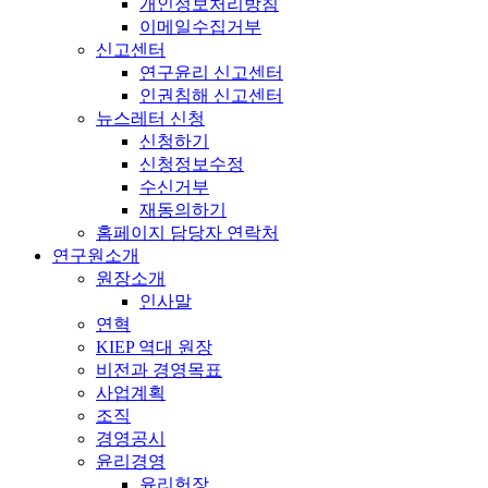
개인정보처리방침
이메일수집거부
신고센터
연구윤리 신고센터
인권침해 신고센터
뉴스레터 신청
신청하기
신청정보수정
수신거부
재동의하기
홈페이지 담당자 연락처
연구원소개
원장소개
인사말
연혁
KIEP 역대 원장
비전과 경영목표
사업계획
조직
경영공시
윤리경영
윤리헌장