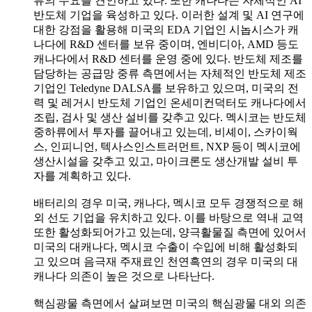
류의 수요를 견인하고 있다. 또한 캐나다는 자체적인 AI
반도체 기업을 육성하고 있다. 이러한 설계 및 AI 연구에
대한 강점을 활용해 미국의 EDA 기업인 시놉시스가 캐
나다에 R&D 센터를 보유 중이며, 엔비디아, AMD 등도
캐나다에서 R&D 센터를 운영 중에 있다. 반도체 제조를
담당하는 공급망 중류 측면에서는 자체적인 반도체 제조
기업인 Teledyne DALSA를 보유하고 있으며, 미국의 전
력 및 레거시 반도체 기업인 온세미컨덕터도 캐나다에서
조립, 검사 및 생산 설비를 갖추고 있다. 멕시코는 반도체
중하류에서 투자를 끌어내고 있는데, 비셰이, 스카이웍
스, 인피니언, 텍사스인스트러먼트, NXP 등이 멕시코에
생산시설을 갖추고 있고, 마이크론도 생산개발 설비 투
자를 계획하고 있다.
배터리의 경우 미국, 캐나다, 멕시코 모두 경쟁적으로 해
외 선도 기업을 유치하고 있다. 이를 바탕으로 역내 교역
또한 활성화되어가고 있는데, 양극활물질 측면에 있어서
미국의 대캐나다, 멕시코 수출이 수입에 비해 활성화되
고 있으며 음극재 주재료인 천연흑연의 경우 미국의 대
캐나다 의존이 높은 것으로 나타난다.
핵심광물 측면에서 살펴보면 미국의 핵심광물 대외 의존