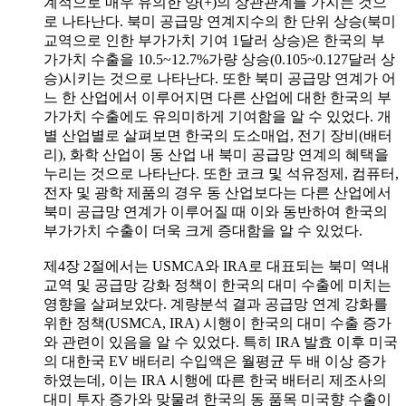
계적으로 매우 유의한 양(+)의 상관관계를 가지는 것으
로 나타난다. 북미 공급망 연계지수의 한 단위 상승(북미
교역으로 인한 부가가치 기여 1달러 상승)은 한국의 부
가가치 수출을 10.5~12.7%가량 상승(0.105~0.127달러 상
승)시키는 것으로 나타난다. 또한 북미 공급망 연계가 어
느 한 산업에서 이루어지면 다른 산업에 대한 한국의 부
가가치 수출에도 유의미하게 기여함을 알 수 있었다. 개
별 산업별로 살펴보면 한국의 도소매업, 전기 장비(배터
리), 화학 산업이 동 산업 내 북미 공급망 연계의 혜택을
누리는 것으로 나타난다. 또한 코크 및 석유정제, 컴퓨터,
전자 및 광학 제품의 경우 동 산업보다는 다른 산업에서
북미 공급망 연계가 이루어질 때 이와 동반하여 한국의
부가가치 수출이 더욱 크게 증대함을 알 수 있었다.
제4장 2절에서는 USMCA와 IRA로 대표되는 북미 역내
교역 및 공급망 강화 정책이 한국의 대미 수출에 미치는
영향을 살펴보았다. 계량분석 결과 공급망 연계 강화를
위한 정책(USMCA, IRA) 시행이 한국의 대미 수출 증가
와 관련이 있음을 알 수 있었다. 특히 IRA 발효 이후 미국
의 대한국 EV 배터리 수입액은 월평균 두 배 이상 증가
하였는데, 이는 IRA 시행에 따른 한국 배터리 제조사의
대미 투자 증가와 맞물려 한국의 동 품목 미국향 수출이