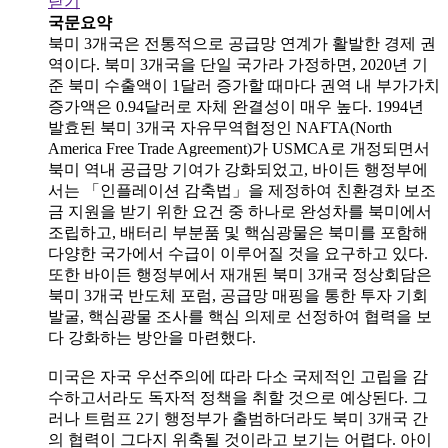
닫기
국문요약
북미 3개국은 전통적으로 공급망 연계가 활발한 경제 권
역이다. 북미 3개국을 단일 국가라 가정하면, 2020년 기
준 북미 수출액이 1달러 증가할 때마다 권역 내 부가가치
증가액은 0.94달러로 자체 완결성이 매우 높다. 1994년
발효된 북미 3개국 자유무역협정인 NAFTA(North
America Free Trade Agreement)가 USMCA로 개정되면서
북미 역내 공급망 기여가 강화되었고, 바이든 행정부에
서는 「인플레이션 감축법」을 제정하여 친환경차 보조
금 지원을 받기 위한 요건 중 하나로 완성차를 북미에서
조립하고, 배터리 부분품 및 핵심광물은 북미를 포함해
다양한 국가에서 수급이 이루어질 것을 요구하고 있다.
또한 바이든 행정부에서 재개된 북미 3개국 정상회담은
북미 3개국 반도체 포럼, 공급망 매핑을 통한 투자 기회
발굴, 핵심광물 조사를 핵심 의제로 선정하여 협력을 보
다 강화하는 방안을 마련했다.
미국은 자국 우선주의에 따라 다소 국제적인 고립을 감
수하고서라도 독자적 정책을 취할 것으로 예상된다. 그
러나 트럼프 2기 행정부가 출범하더라도 북미 3개국 간
의 협력이 그다지 위축될 것이라고 보기는 어렵다. 아이