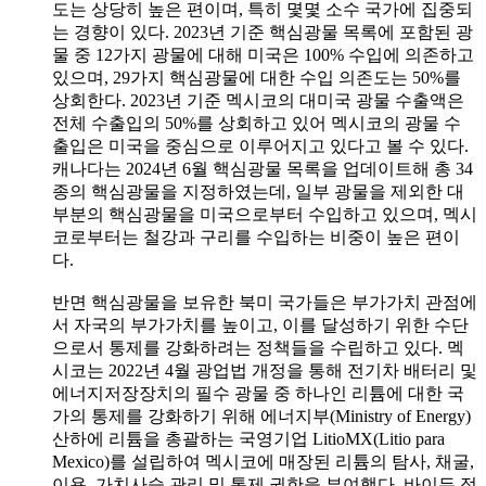
도는 상당히 높은 편이며, 특히 몇몇 소수 국가에 집중되
는 경향이 있다. 2023년 기준 핵심광물 목록에 포함된 광
물 중 12가지 광물에 대해 미국은 100% 수입에 의존하고
있으며, 29가지 핵심광물에 대한 수입 의존도는 50%를
상회한다. 2023년 기준 멕시코의 대미국 광물 수출액은
전체 수출입의 50%를 상회하고 있어 멕시코의 광물 수
출입은 미국을 중심으로 이루어지고 있다고 볼 수 있다.
캐나다는 2024년 6월 핵심광물 목록을 업데이트해 총 34
종의 핵심광물을 지정하였는데, 일부 광물을 제외한 대
부분의 핵심광물을 미국으로부터 수입하고 있으며, 멕시
코로부터는 철강과 구리를 수입하는 비중이 높은 편이
다.
반면 핵심광물을 보유한 북미 국가들은 부가가치 관점에
서 자국의 부가가치를 높이고, 이를 달성하기 위한 수단
으로서 통제를 강화하려는 정책들을 수립하고 있다. 멕
시코는 2022년 4월 광업법 개정을 통해 전기차 배터리 및
에너지저장장치의 필수 광물 중 하나인 리튬에 대한 국
가의 통제를 강화하기 위해 에너지부(Ministry of Energy)
산하에 리튬을 총괄하는 국영기업 LitioMX(Litio para
Mexico)를 설립하여 멕시코에 매장된 리튬의 탐사, 채굴,
이용, 가치사슬 관리 및 통제 권한을 부여했다. 바이든 정