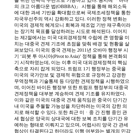
를 위한 전략적 수단으로 기능하고 있다. 동시에 「하나
의 크고 아름다운 법(OBBBA)」 시행을 통해 해외소득
에 대한 과세 기반을 확대함으로써 국제조세정책을 통한
자국우선주의 역시 강화하고 있다. 이러한 정책 변화는
미국의 경제적 헤게모니 회복과 제조업 기반 재구축이라
는 장기적 목표를 달성하려는 시도로 해석된다. 이어지
는 제2절에서는 미국 대외경제정책 수립에 큰 영향을 미
치는 대중국 견제 기조에 초점을 맞춰 배경 및 현황을 살
펴보았다. 미국의 중국 견제는 2011년 오바마 행정부 시
기 ‘피봇 투 아시아(Pivot to Asia)’ 정책을 통해 본격화되
기 시작하였는데, 이는 이후 미국 대외경제정책의 핵심
축으로 자리 잡게 되었다. 트럼프 1기 행정부는 중국을
미국의 국가안보 및 경제적 위협으로 규정하고 강경한
무역정책과 기술통제 등 다양한 견제정책을 시행하였으
며, 이어진 바이든 행정부 또한 트럼프 행정부의 대중국
견제정책을 대부분 계승하며 견제 기조를 유지하였다.
이와 같은 미국의 대중국 견제 움직임은 중국이 단기간
내 미국을 추월할 가능성을 차단하려는 미국의 강한 의
지로 해석할 수 있다. 또한 최근 미ㆍ중 간 진행 중인 관
세 협상은 양국의 상대국에 대한 보복 조치를 단기간 유
예하는 형태로 이뤄지고 있으며, 어렵사리 양국 간 관세
협상이 타결된다고 하더라도 이행 여부와는 별개의 민감