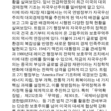
황을 살펴보았다. 앞서 언급하였듯이 최근 미국의 대외
경제정책 기조는 자국우선주의를 밑바탕에 깔고 있다.
이에 따라 제2장 제1절에서는 미국 연방정부가 자국우선
주의적 대외경제정책을 추진하게 된 역사적 배경을 살펴
보고 그와 같은 배경하에서 시행된 다양한 정책 현황을
살펴보았다. 트럼프 2기 행정부의 자국우선주의 정책은
미국 건국 초기부터 지속되어 온 고립주의와 보호무역주
의의 역사적 연장선에 있다. 더불어 21세기 글로벌 경제
환경의 복잡성을 반영한 새로운 형태의 경제 민족주의로
발현되고 있다. 19세기 맥킨리 대통령의 고율 관세정책
과 1980년대 레이건 행정부의 전략적 보호무역 조치에서
이에 대한 선례를 찾아볼 수 있으며, 작금의 자국우선주
의는 중국의 부상과 글로벌 공급망 재편이라는 지정학적
변화에 대응하는 전략적 성격을 강하게 띠고 있다. 트럼
프 2기 행정부는 ‘America First’ 기조하에 국경보안 강화,
에너지 자립, 정부 개혁, 전통적 가치 회복이라는 네 가지
핵심 과제를 설정하고, 이를 뒷받침하는 무역정책과 투
자정책 등을 체계적으로 추진하고 있다. 특히 「무역확
장법」 제232조와 「무역법」 제301조, 「국제비상경제
권한법(IEEPA)」 등 기존 법적 근거를 활용한 관세부과
는 단순한 보호주의를 넘어 미국의 대세계 협상력 강화