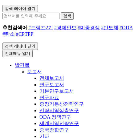
검색 레이어 열기
검색
추천검색어
#트럼프2기
#경제안보
#미중경쟁
#반도체
#ODA
#탄소
#CPTPP
검색 레이어 닫기
전체메뉴 열기
발간물
보고서
전체보고서
연구보고서
기본연구보고서
연구자료
중장기통상전략연구
전략지역심층연구
ODA 정책연구
세계지역전략연구
중국종합연구
기타