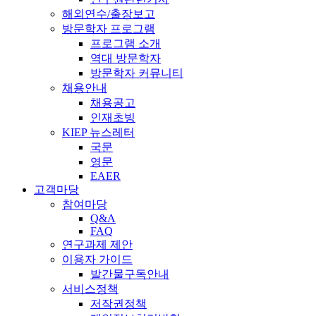
해외연수/출장보고
방문학자 프로그램
프로그램 소개
역대 방문학자
방문학자 커뮤니티
채용안내
채용공고
인재초빙
KIEP 뉴스레터
국문
영문
EAER
고객마당
참여마당
Q&A
FAQ
연구과제 제안
이용자 가이드
발간물구독안내
서비스정책
저작권정책