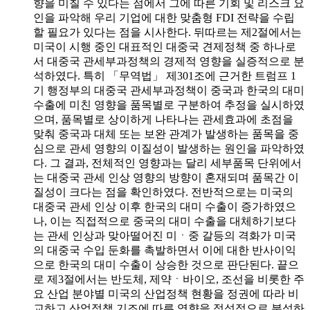
향을 미칠 수 있다는 점에서 그에 따른 기회 및 리스크 요
인을 파악해 우리 기업에 대한 맞춤형 FDI 전략을 수립
할 필요가 있다는 점을 시사한다. 뒤따르는 제2절에서는
미국이 시행 중인 대표적인 대중국 견제정책 중 하나로
서 대중국 관세부과정책의 경제적 영향을 실증적으로 분
석하였다. 특히 「무역법」 제301조에 근거한 트럼프 1
기 행정부의 대중국 관세부과정책이 중국과 한국의 대미
수출에 미친 영향을 품목별로 구분하여 추정을 실시하였
으며, 품목별로 상이하게 나타나는 관세효과에 초점을
맞춰 중국과 대체 또는 보완 관계가 발생하는 품목을 중
심으로 관세 영향의 이질성이 발생하는 원인을 파악하였
다. 그 결과, 전체적인 영향과는 달리 세부품목 단위에서
는 대중국 관세 인상 영향의 방향이 혼재되며 품목간 이
질성이 크다는 점을 확인하였다. 전반적으로는 미국의
대중국 관세 인상 이후 한국의 대미 수출이 증가하였으
나, 이는 직접적으로 중국의 대미 수출을 대체하기보다
는 관세 인상과 맞아떨어진 미ㆍ중 갈등의 격화가 미국
의 대중국 수입 둔화를 촉발하면서 이에 대한 반사이익
으로 한국의 대미 수출이 상승한 것으로 판단된다. 끝으
로 제3절에서는 반도체, 제약ㆍ바이오, 조선을 비롯한 주
요 산업 분야별 미국의 산업정책 현황을 정권에 따라 비
교하고 산업정책 기조에 따른 영향을 정성적으로 분석하