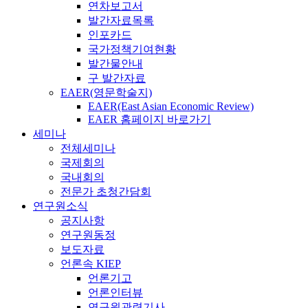
연차보고서
발간자료목록
인포카드
국가정책기여현황
발간물안내
구 발간자료
EAER(영문학술지)
EAER(East Asian Economic Review)
EAER 홈페이지 바로가기
세미나
전체세미나
국제회의
국내회의
전문가 초청간담회
연구원소식
공지사항
연구원동정
보도자료
언론속 KIEP
언론기고
언론인터뷰
연구원관련기사