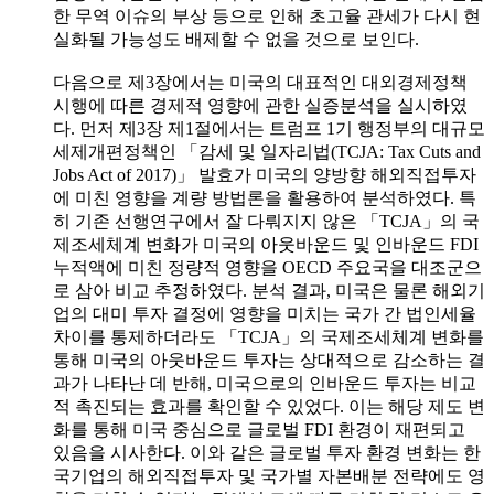
한 무역 이슈의 부상 등으로 인해 초고율 관세가 다시 현
실화될 가능성도 배제할 수 없을 것으로 보인다.
다음으로 제3장에서는 미국의 대표적인 대외경제정책
시행에 따른 경제적 영향에 관한 실증분석을 실시하였
다. 먼저 제3장 제1절에서는 트럼프 1기 행정부의 대규모
세제개편정책인 「감세 및 일자리법(TCJA: Tax Cuts and
Jobs Act of 2017)」 발효가 미국의 양방향 해외직접투자
에 미친 영향을 계량 방법론을 활용하여 분석하였다. 특
히 기존 선행연구에서 잘 다뤄지지 않은 「TCJA」의 국
제조세체계 변화가 미국의 아웃바운드 및 인바운드 FDI
누적액에 미친 정량적 영향을 OECD 주요국을 대조군으
로 삼아 비교 추정하였다. 분석 결과, 미국은 물론 해외기
업의 대미 투자 결정에 영향을 미치는 국가 간 법인세율
차이를 통제하더라도 「TCJA」의 국제조세체계 변화를
통해 미국의 아웃바운드 투자는 상대적으로 감소하는 결
과가 나타난 데 반해, 미국으로의 인바운드 투자는 비교
적 촉진되는 효과를 확인할 수 있었다. 이는 해당 제도 변
화를 통해 미국 중심으로 글로벌 FDI 환경이 재편되고
있음을 시사한다. 이와 같은 글로벌 투자 환경 변화는 한
국기업의 해외직접투자 및 국가별 자본배분 전략에도 영