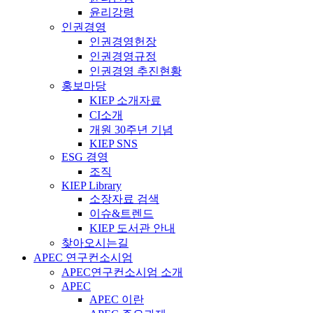
윤리강령
인권경영
인권경영헌장
인권경영규정
인권경영 추진현황
홍보마당
KIEP 소개자료
CI소개
개원 30주년 기념
KIEP SNS
ESG 경영
조직
KIEP Library
소장자료 검색
이슈&트렌드
KIEP 도서관 안내
찾아오시는길
APEC 연구컨소시엄
APEC연구컨소시엄 소개
APEC
APEC 이란