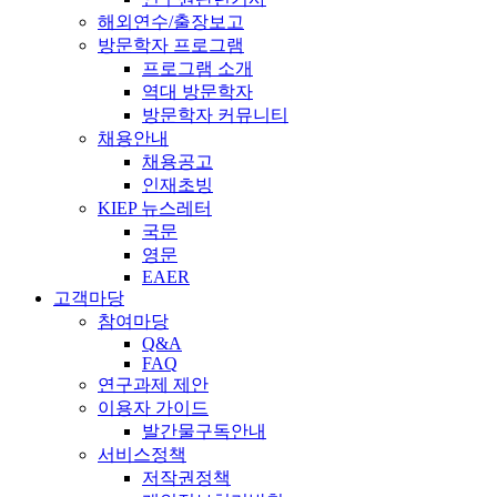
해외연수/출장보고
방문학자 프로그램
프로그램 소개
역대 방문학자
방문학자 커뮤니티
채용안내
채용공고
인재초빙
KIEP 뉴스레터
국문
영문
EAER
고객마당
참여마당
Q&A
FAQ
연구과제 제안
이용자 가이드
발간물구독안내
서비스정책
저작권정책