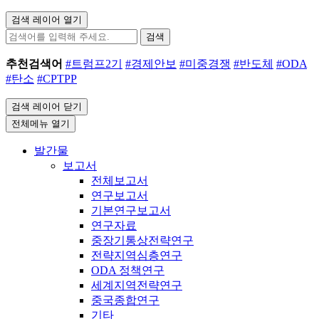
검색 레이어 열기
검색
추천검색어
#트럼프2기
#경제안보
#미중경쟁
#반도체
#ODA
#탄소
#CPTPP
검색 레이어 닫기
전체메뉴 열기
발간물
보고서
전체보고서
연구보고서
기본연구보고서
연구자료
중장기통상전략연구
전략지역심층연구
ODA 정책연구
세계지역전략연구
중국종합연구
기타