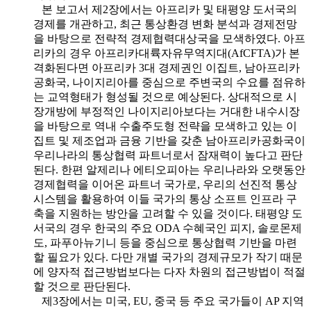
본 보고서 제2장에서는 아프리카 및 태평양 도서국의
경제를 개관하고, 최근 통상환경 변화 분석과 경제전망
을 바탕으로 전략적 경제협력대상국을 모색하였다. 아프
리카의 경우 아프리카대륙자유무역지대(AfCFTA)가 본
격화된다면 아프리카 3대 경제권인 이집트, 남아프리카
공화국, 나이지리아를 중심으로 주변국의 수요를 점유하
는 교역형태가 형성될 것으로 예상된다. 상대적으로 시
장개방에 부정적인 나이지리아보다는 거대한 내수시장
을 바탕으로 역내 수출주도형 전략을 모색하고 있는 이
집트 및 제조업과 금융 기반을 갖춘 남아프리카공화국이
우리나라의 통상협력 파트너로서 잠재력이 높다고 판단
된다. 한편 알제리나 에티오피아는 우리나라와 오랫동안
경제협력을 이어온 파트너 국가로, 우리의 선진적 통상
시스템을 활용하여 이들 국가의 통상 소프트 인프라 구
축을 지원하는 방안을 고려할 수 있을 것이다. 태평양 도
서국의 경우 한국의 주요 ODA 수혜국인 피지, 솔로몬제
도, 파푸아뉴기니 등을 중심으로 통상협력 기반을 마련
할 필요가 있다. 다만 개별 국가의 경제규모가 작기 때문
에 양자적 접근방법보다는 다자 차원의 접근방법이 적절
할 것으로 판단된다.
제3장에서는 미국, EU, 중국 등 주요 국가들이 AP 지역