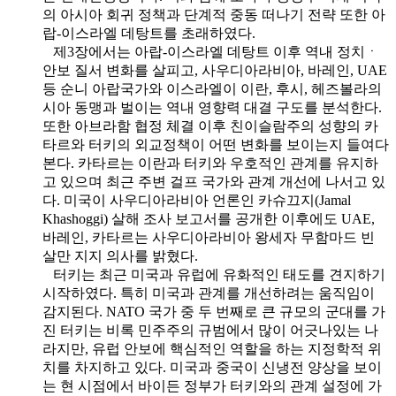
의 아시아 회귀 정책과 단계적 중동 떠나기 전략 또한 아
랍-이스라엘 데탕트를 초래하였다.
제3장에서는 아랍-이스라엘 데탕트 이후 역내 정치ㆍ
안보 질서 변화를 살피고, 사우디아라비아, 바레인, UAE
등 순니 아랍국가와 이스라엘이 이란, 후시, 헤즈볼라의
시아 동맹과 벌이는 역내 영향력 대결 구도를 분석한다.
또한 아브라함 협정 체결 이후 친이슬람주의 성향의 카
타르와 터키의 외교정책이 어떤 변화를 보이는지 들여다
본다. 카타르는 이란과 터키와 우호적인 관계를 유지하
고 있으며 최근 주변 걸프 국가와 관계 개선에 나서고 있
다. 미국이 사우디아라비아 언론인 카슈끄지(Jamal
Khashoggi) 살해 조사 보고서를 공개한 이후에도 UAE,
바레인, 카타르는 사우디아라비아 왕세자 무함마드 빈
살만 지지 의사를 밝혔다.
터키는 최근 미국과 유럽에 유화적인 태도를 견지하기
시작하였다. 특히 미국과 관계를 개선하려는 움직임이
감지된다. NATO 국가 중 두 번째로 큰 규모의 군대를 가
진 터키는 비록 민주주의 규범에서 많이 어긋나있는 나
라지만, 유럽 안보에 핵심적인 역할을 하는 지정학적 위
치를 차지하고 있다. 미국과 중국이 신냉전 양상을 보이
는 현 시점에서 바이든 정부가 터키와의 관계 설정에 가