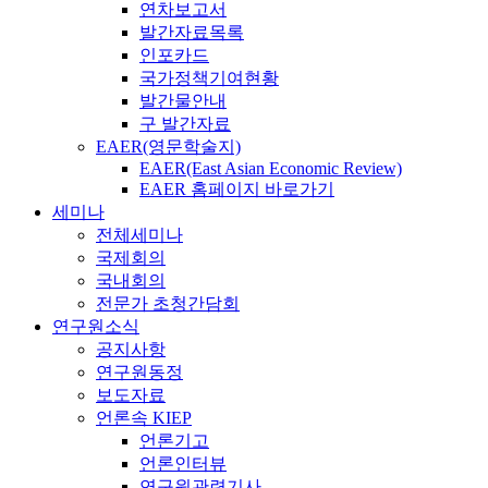
연차보고서
발간자료목록
인포카드
국가정책기여현황
발간물안내
구 발간자료
EAER(영문학술지)
EAER(East Asian Economic Review)
EAER 홈페이지 바로가기
세미나
전체세미나
국제회의
국내회의
전문가 초청간담회
연구원소식
공지사항
연구원동정
보도자료
언론속 KIEP
언론기고
언론인터뷰
연구원관련기사