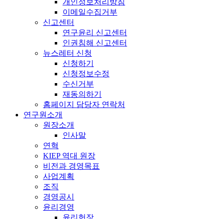
개인정보처리방침
이메일수집거부
신고센터
연구윤리 신고센터
인권침해 신고센터
뉴스레터 신청
신청하기
신청정보수정
수신거부
재동의하기
홈페이지 담당자 연락처
연구원소개
원장소개
인사말
연혁
KIEP 역대 원장
비전과 경영목표
사업계획
조직
경영공시
윤리경영
윤리헌장