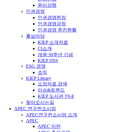
윤리강령
인권경영
인권경영헌장
인권경영규정
인권경영 추진현황
홍보마당
KIEP 소개자료
CI소개
개원 30주년 기념
KIEP SNS
ESG 경영
조직
KIEP Library
소장자료 검색
이슈&트렌드
KIEP 도서관 안내
찾아오시는길
APEC 연구컨소시엄
APEC연구컨소시엄 소개
APEC
APEC 이란