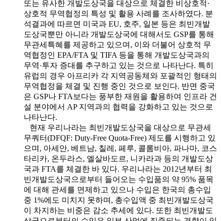
또는 유사한 개발도상국을 대상으로 체결한 비상호적·
상호적 무역협정의 특성 및 활용 사례를 조사하였다. 분
석결과에 따르면 미국과 EU, 호주, 일본 등은 최빈개발
도상국뿐만 아니라 개발도상국에 대해서도 GSP를 통해
무관세특혜를 제공하고 있으며, 이와 더불어 상호적 무
역협정인 EPA/FTA 및 TIFA 등을 통해 개발도상국과의
무역·투자 증대를 추구하고 있는 것으로 나타난다. 특히
유럽의 경우 아프리카 각 지역공동체와 포괄적인 형태의
무역협정을 체결 및 진행 중인 것으로 보인다. 반면 중국
은 GSP나 FTA보다는 풍부한 재원을 활용하여 인프라 건
설 분야에서 AP 지역과의 협력을 강화하고 있는 것으로
나타난다.
현재 우리나라는 최빈개발도상국을 대상으로 무관세
무쿼터(DFQF: Duty-Free Quota-Free) 제도를 시행하고 있
으며, 아세안, 베트남, 칠레, 페루, 콜롬비아, 파나마, 코스
타리카, 온두라스, 엘살바도르, 니카라과 등의 개발도상
국과 FTA를 체결한 바 있다. 우리나라는 2012년부터 최
빈개발도상국으로부터 들어오는 수입품의 약 95% 품목
에 대해 관세를 면제하고 있으나 수입은 한국의 총수입
중 1%에도 미치지 못하며, 총수입액 중 최빈개발도상국
이 차지하는 비중은 감소 추세에 있다. 또한 최빈개발도
상국으로부터의 수입은 일부 산업에 집중되는 경향이 있