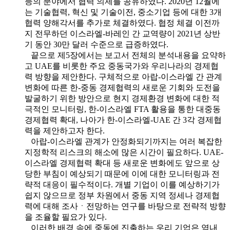
등의 분야에서 협력 의제를 공유하였다. 2020년 12월에
는 기술협력, 혁신 및 기술이전, 중소기업 등에 대한 3개
협력 양해각서를 추가로 체결하였다. 협정 체결 이전까
지 전무하던 이스라엘-바레인 간 교역량이 2021년 상반
기 동안 30만 달러 수준으로 급증하였다.
끝으로 제5장에서는 보고서 전체의 분석내용을 요약하
고 UAE를 비롯한 주요 중동국가와 우리나라의 경제협
력 방향을 제안한다. 구체적으로 아랍-이스라엘 간 관계
변화에 따른 한-중동 경제협력의 새로운 기회와 도전을
발굴하기 위한 방안으로 현지 경제환경 변화에 대한 적
극적인 모니터링, 한-이스라엘 FTA 활용을 통한 대중동
경제협력 확대, 나아가 한-이스라엘-UAE 간 3각 경제협
력을 제안하고자 한다.
아랍-이스라엘 관계가 안정화되기까지는 여러 복잡한
지정학적 리스크의 해소에 많은 시간이 필요하다. UAE-
이스라엘 경제협력 확대 등 새로운 변화에도 앞으로 상
당한 부침이 예상되기 때문에 이에 대한 모니터링과 전
략적 대응이 필수적이다. 개별 기업이 이를 예상하기가
쉽지 않으므로 정부 차원에서 중동 지역 정세나 경제협
력에 대해 조사ㆍ전망하는 연구를 바탕으로 전략적 방향
을 조율할 필요가 있다.
이러한 배경 속에 중동에 진출하는 우리 기업은 역내