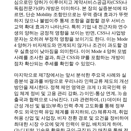
심으로만 양허가 이루어지고 계약서비스공급자(CSS)나
독립전문가(IP) 개방은 미미하다. 본 장의 실증분석에 따
르면, 단순 Mobility 조항만으로는 무역 증대 효과가 뚜렷
하지 않으나 불법이주 통제 조항을 결합할 경우 서비스
교역 확대 효과가 나타난다. 특히 기업 내 전근자와 연수
생의 양허는 긍정적 영향을 보이는 반면, CSS나 사업방
문자는 오히려 부정적 영향을 보이기도 한다. 이는 Mode
4 양허가 비자제도와 연계되지 않거나 조건이 과도할 경
우 실효성이 낮아짐을 의미한다. 이어 Mode 4 양허 모범
사례를 조사한 결과, 최근 CSS와 IP를 포함하는 개방이
점차 확산되는 추세를 확인할 수 있었다.
마지막으로 제7장에서는 앞서 분석한 주요국 사례와 실
증분석 결과를 바탕으로 우리나라 인력교류 제도의 개선
방안을 제시한다. 정책 제언 영역은 크게 1) 외국인력 유
입 체계 정비 및 고용 관리 강화, 2) 이민-통상 연계, 3) 송
출국과 협력으로 나눠진다. 1)과 관련하여, (1) 데이터 접
근성 개선 및 필요(부족) 인력 추계 고도화를 통해 정부
주도 외국인력 유입 체계를 유지하되, (2) 체류자격, 취업
허용 산업 및 사업장, 비자 전환 경로 및 요건을 정비하여
최대한 시장 수요에 맞게 인력이 유입, 배치되게 하며,
(3) 디지털 기술을 활용한 구인-구직자 간 매칭을 통해 전