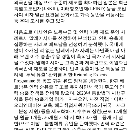
외국인을 대상으로 꾸준히 제도를 확대하던 일본은 최근
특별고도인재(J-SKIP), 미래창조인재(J-FIND) 등을 도입
하여 비자 발급 요건을 완화하고 가족 동반을 허용하는
등 우대 조치를 주고 있다.
다음으로 아세안은 노동수급 및 인력 이동 제도 운영 사
례로서 말레이시아를 선정하여 분석했고, 인력 송출에
집중하는 사례로 베트남을 선정하여 분석했다. 국내에
많이 소개된 적 없는 말레이시아 사례는 다민족 배경 아
래 오랜 이주 송출/수용 경험이 축적된 국가로서 시사점
을 주었다. 말레이시아는 고숙련과 저숙련으로 이원화된
외국인력 제도를 운영하며, 인력 송출이 많은 특성을 고
려해 ‘두뇌 유출’ 완화를 위한 Returning Experts
Programme 등 동포 귀환 유도 정책을 병행한다. 한편 베
트남은 인력 순유출 구조를 유지하면서 국가 주도의 인
력 송출 정책을 정비해 왔으며, 2023년 통합법과 시행규
칙을 통해 송출기업 허가ㆍ자본요건, 사전 직업ㆍ어학ㆍ
오리엔테이션 교육, 해외취업지원기금(조기귀국ㆍ사고
ㆍ분쟁 지원) 등을 제도화하고, 수수료 상한(근로 12개월
당 월급 1개월, 36개월 계약 시 최대 3개월ㆍ중개 시 절
반)으로 이탈ㆍ불법체류 유인을 완화했다. 인력 파견은
한국, 일본, 대만 프로그램이 주축을 이루며, 특히 한국행