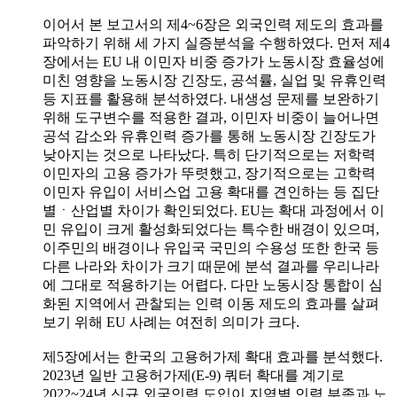
이어서 본 보고서의 제4~6장은 외국인력 제도의 효과를
파악하기 위해 세 가지 실증분석을 수행하였다. 먼저 제4
장에서는 EU 내 이민자 비중 증가가 노동시장 효율성에
미친 영향을 노동시장 긴장도, 공석률, 실업 및 유휴인력
등 지표를 활용해 분석하였다. 내생성 문제를 보완하기
위해 도구변수를 적용한 결과, 이민자 비중이 늘어나면
공석 감소와 유휴인력 증가를 통해 노동시장 긴장도가
낮아지는 것으로 나타났다. 특히 단기적으로는 저학력
이민자의 고용 증가가 뚜렷했고, 장기적으로는 고학력
이민자 유입이 서비스업 고용 확대를 견인하는 등 집단
별ㆍ산업별 차이가 확인되었다. EU는 확대 과정에서 이
민 유입이 크게 활성화되었다는 특수한 배경이 있으며,
이주민의 배경이나 유입국 국민의 수용성 또한 한국 등
다른 나라와 차이가 크기 때문에 분석 결과를 우리나라
에 그대로 적용하기는 어렵다. 다만 노동시장 통합이 심
화된 지역에서 관찰되는 인력 이동 제도의 효과를 살펴
보기 위해 EU 사례는 여전히 의미가 크다.
제5장에서는 한국의 고용허가제 확대 효과를 분석했다.
2023년 일반 고용허가제(E-9) 쿼터 확대를 계기로
2022~24년 신규 외국인력 도입이 지역별 인력 부족과 노