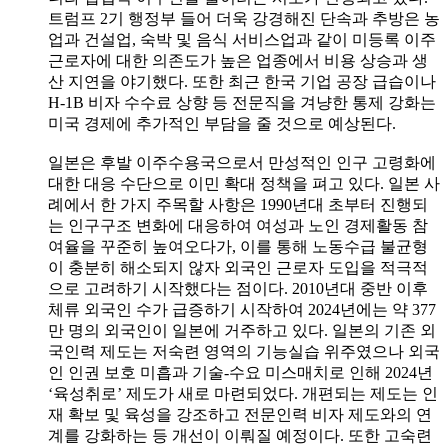
트럼프 2기 행정부 들어 더욱 강경해진 단속과 추방은 농
업과 건설업, 숙박 및 음식 서비스업과 같이 미등록 이주
근로자에 대한 의존도가 높은 업종에서 비용 상승과 생
산 지연을 야기했다. 또한 최근 한국 기업 공장 급습이나
H-1B 비자 수수료 상향 등 전문직을 겨냥한 통제 강화는
미국 경제에 추가적인 부담을 줄 것으로 예상된다.
일본은 후발 이주수용국으로서 만성적인 인구 고령화에
대한 대응 수단으로 이민 확대 정책을 펴고 있다. 일본 사
례에서 한 가지 주목할 사항은 1990년대 초부터 진행되
는 인구구조 변화에 대응하여 여성과 노인 경제활동 참
여율을 꾸준히 높여오다가, 이를 통해 노동수급 불균형
이 충분히 해소되지 않자 외국인 근로자 도입을 적극적
으로 고려하기 시작했다는 점이다. 2010년대 중반 이후
체류 외국인 수가 급증하기 시작하여 2024년에는 약 377
만 명의 외국인이 일본에 거주하고 있다. 일본의 기존 외
국인력 제도는 저숙련 영역의 기능실습 위주였으나 외국
인 인권 보호 미흡과 기술-수요 미스매치로 인해 2024년
‘육성취로’ 제도가 새로 마련되었다. 개편되는 제도는 인
재 확보 및 육성을 강조하고 전문인력 비자 제도와의 연
계를 강화하는 등 개선이 이뤄질 예정이다. 또한 고숙련