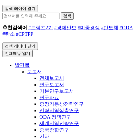
검색 레이어 열기
검색
추천검색어
#트럼프2기
#경제안보
#미중경쟁
#반도체
#ODA
#탄소
#CPTPP
검색 레이어 닫기
전체메뉴 열기
발간물
보고서
전체보고서
연구보고서
기본연구보고서
연구자료
중장기통상전략연구
전략지역심층연구
ODA 정책연구
세계지역전략연구
중국종합연구
기타