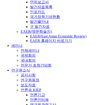
연차보고서
발간자료목록
인포카드
국가정책기여현황
발간물안내
구 발간자료
EAER(영문학술지)
EAER(East Asian Economic Review)
EAER 홈페이지 바로가기
세미나
전체세미나
국제회의
국내회의
전문가 초청간담회
연구원소식
공지사항
연구원동정
보도자료
언론속 KIEP
언론기고
언론인터뷰
연구원관련기사