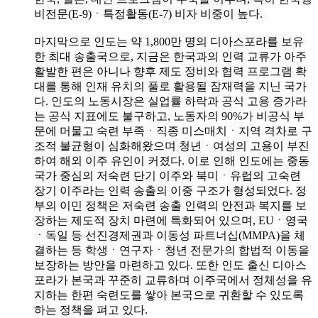
비전문(E-9)ㆍ특정활동(E-7) 비자 비중이 높다.
마지막으로 인도는 약 1,800만 명의 디아스포라를 보유
한 최대 송출국으로, 지금은 한국과의 인력 교류가 아주
활발한 편은 아니나 향후 제도 정비와 협력 프로그램 확
대를 통해 인재 유치의 풀로 활용될 잠재력을 지닌 국가
다. 인도의 노동시장은 실업률 하락과 공식 고용 증가라
는 공식 지표에도 불구하고, 노동자의 90%가 비공식 부
문에 머물고 숙련 부족ㆍ직종 미스매치ㆍ지역 격차로 구
조적 불균형이 심화해왔으며 청년ㆍ여성의 고용이 부진
하여 해외 이주 유인이 커졌다. 이로 인해 인도에는 중동
국가 중심의 저숙련 단기 이주와 북미ㆍ유럽의 고숙련
장기 이주라는 인력 송출의 이중 구조가 형성되었다. 정
부의 이민 정책은 저숙련 송출 인력의 안전과 복지를 보
장하는 제도적 장치 마련에 특화되어 있으며, EUㆍ영국
ㆍ독일 등 선진경제권과 이동성 파트너십(MMPA)을 체
결하는 등 학생ㆍ연구자ㆍ청년 전문가의 합법적 이동을
보장하는 방안을 마련하고 있다. 또한 인도 출신 디아스
포라가 본국과 꾸준히 교류하며 이주국에서 정체성을 유
지하는 한편 숙련도를 쌓아 본국으로 귀환할 수 있도록
하는 정책을 펴고 있다.