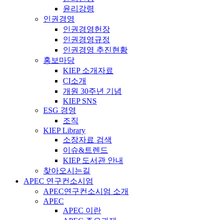
윤리강령
인권경영
인권경영헌장
인권경영규정
인권경영 추진현황
홍보마당
KIEP 소개자료
CI소개
개원 30주년 기념
KIEP SNS
ESG 경영
조직
KIEP Library
소장자료 검색
이슈&트렌드
KIEP 도서관 안내
찾아오시는길
APEC 연구컨소시엄
APEC연구컨소시엄 소개
APEC
APEC 이란