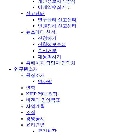
개인정보처리방침
이메일수집거부
신고센터
연구윤리 신고센터
인권침해 신고센터
뉴스레터 신청
신청하기
신청정보수정
수신거부
재동의하기
홈페이지 담당자 연락처
연구원소개
원장소개
인사말
연혁
KIEP 역대 원장
비전과 경영목표
사업계획
조직
경영공시
윤리경영
윤리헌장