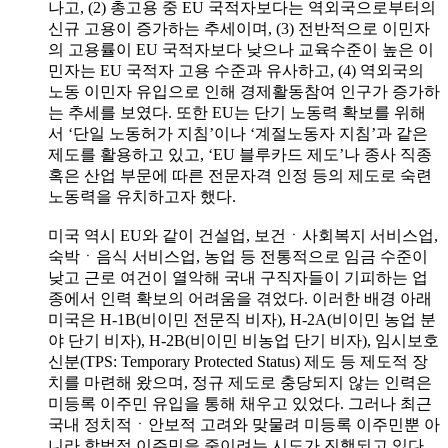
나고, (2) 총고용 중 EU 국적자보다는 역외국으로부터의
신규 고용이 증가하는 추세이며, (3) 전반적으로 이민자
의 고용률이 EU 국적자보다 낮으나 교육수준이 높은 이
민자는 EU 국적자 고용 수준과 유사하고, (4) 역외국의
노동 이민자 유입으로 인해 경제활동참여 인구가 증가하
는 추세를 보였다. 또한 EU는 단기 노동력 확보를 위해
서 ‘단일 노동허가 지침’이나 ‘계절노동자 지침’과 같은
제도를 활용하고 있고, ‘EU 블루카드 제도’나 종사 직종
혹은 산업 부문에 따른 전문자격 인정 등의 제도로 숙련
노동력을 유치하고자 했다.
미국 역시 EU와 같이 건설업, 보건ㆍ사회복지 서비스업,
숙박ㆍ음식 서비스업, 농업 등 전통적으로 임금 수준이
낮고 근로 여건이 열악해 국내 구직자들이 기피하는 업
종에서 인력 확보의 어려움을 겪었다. 이러한 배경 아래
미국은 H-1B(비이민 전문직 비자), H-2A(비이민 농업 분
야 단기 비자), H-2B(비이민 비농업 단기 비자), 임시보호
신분(TPS: Temporary Protected Status) 제도 등 제도적 장
치를 마련해 왔으며, 정규 제도로 충당되지 않는 인력은
미등록 이주민 유입을 통해 채우고 있었다. 그러나 최근
국내 정치적ㆍ안보적 고려와 맞물려 미등록 이주민뿐 아
니라 합법적 이주민을 줄이려는 시도가 진행되고 있다.