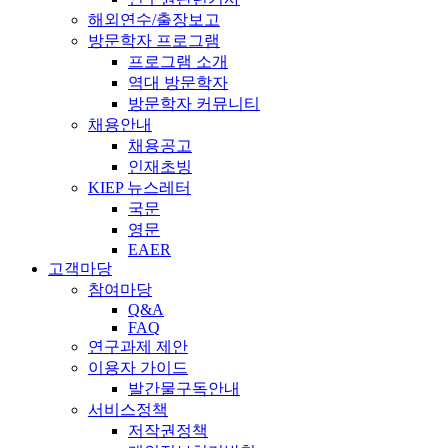
해외연수/출장보고
방문학자 프로그램
프로그램 소개
역대 방문학자
방문학자 커뮤니티
채용안내
채용공고
인재초빙
KIEP 뉴스레터
국문
영문
EAER
고객마당
참여마당
Q&A
FAQ
연구과제 제안
이용자 가이드
발간물구독안내
서비스정책
저작권정책