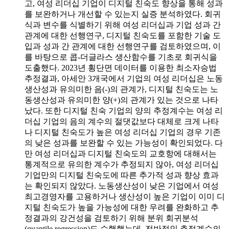
고, 여성 리더십 기업이 디지털 친숙도 향상을 통해 성과
를 보완하거나 개선할 수 있는지 실증 분석하였다. 회귀
식과 변수를 식별하기 위해 여성 리더십과 기업 성과 간
관계에 대한 선행연구, 디지털 친숙도를 포함한 기술 도
입과 성과 간 관계에 대한 선행연구를 검토하였으며, 이
를 바탕으로 콥-더글라스 생산함수를 기초로 회귀식을
도출했다. 2023년 횡단면 데이터를 이용한 최소자승법
추정결과, 아세안 3개국에서 기업의 여성 리더십은 노동
생산성과 유의미한 음(-)의 관계가, 디지털 친숙도는 노
동생산성과 유의미한 양(+)의 관계가 있는 것으로 나타
났다. 또한 디지털 친숙 기업의 양의 추정계수는 여성 리
더십 기업의 음의 계수의 절댓값보다 대체로 크게 나타
나 디지털 친숙도가 높은 여성 리더십 기업의 경우 기존
의 낮은 성과를 보완할 수 있는 가능성이 확인되었다. 다
만 여성 리더십과 디지털 친숙도의 교호항에 대해서는
통계적으로 유의한 계수가 추정되지 않아, 여성 리더십
기업만의 디지털 친숙도에 따른 추가적 성과 향상 효과
는 확인되지 않았다. 노동생산성이 낮은 기업에서 여성
최고경영자를 고용하거나 생산성이 높은 기업이 이미 디
지털 친숙도가 높을 가능성에 대한 우려를 완화하고 추
정결과의 강건성을 검토하기 위해 분위 회귀분석
(quantile regression)도 수행했는데, 전반적인 추정계수의