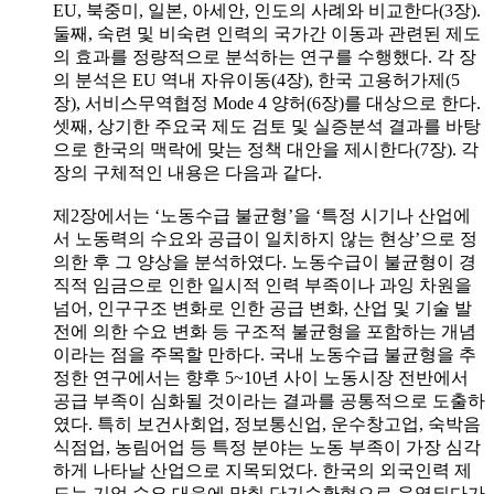
EU, 북중미, 일본, 아세안, 인도의 사례와 비교한다(3장).
둘째, 숙련 및 비숙련 인력의 국가간 이동과 관련된 제도
의 효과를 정량적으로 분석하는 연구를 수행했다. 각 장
의 분석은 EU 역내 자유이동(4장), 한국 고용허가제(5
장), 서비스무역협정 Mode 4 양허(6장)를 대상으로 한다.
셋째, 상기한 주요국 제도 검토 및 실증분석 결과를 바탕
으로 한국의 맥락에 맞는 정책 대안을 제시한다(7장). 각
장의 구체적인 내용은 다음과 같다.
제2장에서는 ‘노동수급 불균형’을 ‘특정 시기나 산업에
서 노동력의 수요와 공급이 일치하지 않는 현상’으로 정
의한 후 그 양상을 분석하였다. 노동수급이 불균형이 경
직적 임금으로 인한 일시적 인력 부족이나 과잉 차원을
넘어, 인구구조 변화로 인한 공급 변화, 산업 및 기술 발
전에 의한 수요 변화 등 구조적 불균형을 포함하는 개념
이라는 점을 주목할 만하다. 국내 노동수급 불균형을 추
정한 연구에서는 향후 5~10년 사이 노동시장 전반에서
공급 부족이 심화될 것이라는 결과를 공통적으로 도출하
였다. 특히 보건사회업, 정보통신업, 운수창고업, 숙박음
식점업, 농림어업 등 특정 분야는 노동 부족이 가장 심각
하게 나타날 산업으로 지목되었다. 한국의 외국인력 제
도는 기업 수요 대응에 맞춰 단기순환형으로 운영되다가