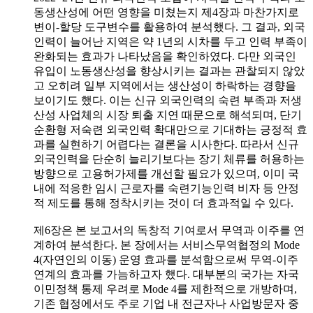
동생산성에 어떤 영향을 미쳤는지 제4장과 마찬가지로
변이-할당 도구변수를 활용하여 분석했다. 그 결과, 외국
인력이 늘어난 지역은 약 1년의 시차를 두고 인력 부족이
완화되는 효과가 나타났음을 확인하였다. 다만 외국인
유입이 노동생산성을 향상시키는 결과는 관찰되지 않았
고 오히려 일부 지역에서는 생산성이 하락하는 경향을
보이기도 했다. 이는 신규 외국인력의 숙련 부족과 저생
산성 사업체의 시장 퇴출 지연 때문으로 해석되며, 단기
순환형 저숙련 외국인력 확대만으로 기대하는 긍정적 효
과를 실현하기 어렵다는 결론을 시사한다. 따라서 신규
외국인력을 단순히 늘리기보다는 장기 체류를 허용하는
방향으로 고용허가제를 개선할 필요가 있으며, 이미 국
내에 적응한 임시 근로자를 숙련기능인력 비자 등 안정
적 제도를 통해 정착시키는 것이 더 효과적일 수 있다.
제6장은 본 보고서의 독창적 기여로서 무역과 이주를 연
계하여 분석한다. 본 장에서는 서비스무역협정의 Mode
4(자연인의 이동) 운영 효과를 분석함으로써 무역-이주
연계의 효과를 가늠하고자 했다. 대부분의 국가는 자국
이민정책 통제 우려로 Mode 4를 제한적으로 개방하며,
기존 협정에서도 주로 기업 내 전근자나 사업방문자 중