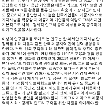
한편 한국정부의 지원정책에 대해 설문을 통해 그 중요성과 시
급성을 평가했다. 응답 기업들은 메콩지역으로 가치사슬을 연
계할 때 ODA를 활용한 물류 인프라 확충이 가장 시급하면서
도 중요하다고 응답했다. 이 점은 한국기업들이 메콩지역으로
가치사슬을 확장할 때 메콩지역 기업들의 역량도 고려하지만
기본적으로 사회ㆍ경제적 인프라 충족 여부를 더욱 중요하게
여기고 있음을 시사한다.
이상의 연구결과를 토대로 본 연구는 한-아세안 가치사슬 안
정화를 위해 다음과 같은 한국-메콩지역 간의 협력 방향을 제
안한다. 첫째, 신뢰 구축을 위해 일관된 협력 정책 추진이 중요
하다. 2019년에 공표된 ‘한강-메콩강 선언’은 포용과 경험 공유
를 통한 번영, 평화를 강조했으며, 2022년 공표한 ‘한-아세안
연대구상’도 다행히 협력 원칙으로 포용, 신뢰, 호혜를 들고 있
다. 둘째, 경제협력 부문에만 집중하기보다는 전반적 부문에
걸쳐 포괄적인 협력 강화가 필요하다. 자유 시장경제 속에서
역내 기존 질서 체계의 유지 및 공동이익 모색이 필요하며, 전
통적ㆍ비전통적 안보위협으로부터의 평화 유지도 중요하다.
또한 양 지역 국민 간 상호 이해도를 높이기 위해 사회문화적
교류도 동시에 강화할 필요가 있다. 셋째, 메콩지역의 수요를
반영한 협력 방안을 마련해야 한다. 그리고 마지막으로 메콩지
역의 사회ㆍ경제적 인프라 구축을 위한 지원을 확대해야 한