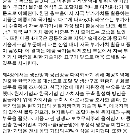
중을 큰 폭으로 늘렸다. 그 이유는 아세안 역내에 위치한 기업
들이 공급망 불안을 인식하고 조달처를 역내로 다각화했기 때
문으로 이해된다. 한편 총수출에서 자국 부가가치를 활용하는
비중은 메콩지역 국가별로 다르게 나타났다. 라오스는 부가가
치 수출에서 자국 부가가치를 가장 많이 활용하는 반면, 베트
남의 자국 부가가치 활용 비중은 점차 줄어드는 모습을 보였
다. 또한 메콩 4개국은 공통적으로 저위기술제조업과 중고위
기술제조업 부문에서 다른 산업 대비 자국 부가가치 활용 비중
이 낮았다. 이 결과는 메콩 국가들의 제조업 부문에서 자국 부
가가치 확충을 위한 기술이전 요구가 앞으로 더욱 드세질 수
있음을 시사한다.
제4장에서는 생산망과 공급망을 다각화하기 위해 메콩지역에
진출한 한국기업을 대상으로 조달 및 생산구조 현황과 변화를
설문을 통해 조사하고, 한국기업에 대한 지원정책 수요를 발굴
했다. 현지기업과 한국기업 간 가치사슬 구축 활성화 방안을
발굴하기 위해 가치사슬 구축 시 애로사항을 조사한 결과, 한
국기업들은 현지기업의 품질경쟁력과 기술력 부족, 메콩지역
의 열악한 물류 인프라, 현지로부터 조달가능한 원자재와 부품
부족을 꼽았다. 미중 패권 경쟁과 보호무역주의 움직임이 메콩
진출 한국기업의 가치사슬(공급망)에 부정적 영향을 미친다고
답한 기업은 전체 응답 기업의 40% 이상을 차지했다. 또한 응