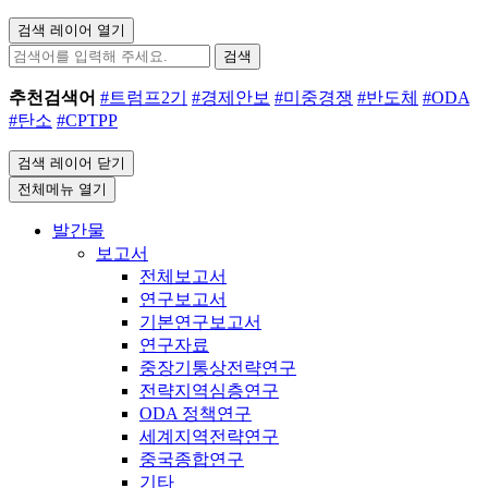
검색 레이어 열기
검색
추천검색어
#트럼프2기
#경제안보
#미중경쟁
#반도체
#ODA
#탄소
#CPTPP
검색 레이어 닫기
전체메뉴 열기
발간물
보고서
전체보고서
연구보고서
기본연구보고서
연구자료
중장기통상전략연구
전략지역심층연구
ODA 정책연구
세계지역전략연구
중국종합연구
기타