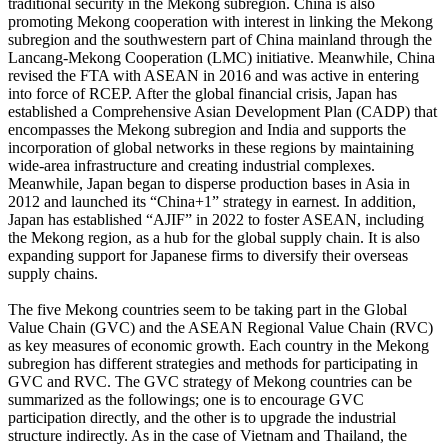
traditional security in the Mekong subregion. China is also
promoting Mekong cooperation with interest in linking the Mekong
subregion and the southwestern part of China mainland through the
Lancang-Mekong Cooperation (LMC) initiative. Meanwhile, China
revised the FTA with ASEAN in 2016 and was active in entering
into force of RCEP. After the global financial crisis, Japan has
established a Comprehensive Asian Development Plan (CADP) that
encompasses the Mekong subregion and India and supports the
incorporation of global networks in these regions by maintaining
wide-area infrastructure and creating industrial complexes.
Meanwhile, Japan began to disperse production bases in Asia in
2012 and launched its “China+1” strategy in earnest. In addition,
Japan has established “AJIF” in 2022 to foster ASEAN, including
the Mekong region, as a hub for the global supply chain. It is also
expanding support for Japanese firms to diversify their overseas
supply chains.
The five Mekong countries seem to be taking part in the Global
Value Chain (GVC) and the ASEAN Regional Value Chain (RVC)
as key measures of economic growth. Each country in the Mekong
subregion has different strategies and methods for participating in
GVC and RVC. The GVC strategy of Mekong countries can be
summarized as the followings; one is to encourage GVC
participation directly, and the other is to upgrade the industrial
structure indirectly. As in the case of Vietnam and Thailand, the