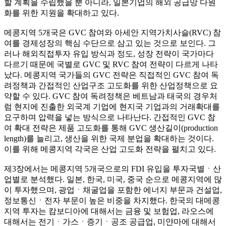
할 계획을 수립했을 뿐 아니라, 일본기업의 해외 공급망 다원
화를 위한 지원을 확대하고 있다.
메콩지역 5개국은 GVC 참여와 아세안 지역가치사슬(RVC) 참
여를 경제성장의 핵심 수단으로 삼고 있는 것으로 보인다. 그
러나 해외직접투자 유입 방식과 정도, 성장 전략이 국가마다
다르기 때문에 국별로 GVC 및 RVC 참여 전략이 다르게 나타
났다. 메콩지역 국가들의 GVC 전략은 직접적인 GVC 참여 독
려정책과 간접적인 산업구조 고도화를 위한 산업정책으로 요
약할 수 있다. GVC 참여 독려정책은 베트남과 태국의 경우처
럼 현지에 진출한 외국계 기업에 현지국 기업과의 거래확대를
요구하며 압력을 넣는 방식으로 나타난다. 간접적인 GVC 참
여 확대 전략은 제품 고도화를 통해 GVC 생산길이(production
length)를 늘리고, 생산을 위한 국제 분업을 확대하는 것이다.
이를 위해 메콩지역 각국은 산업 고도화 전략을 펼치고 있다.
제3장에서는 메콩지역 5개국으로의 FDI 유입을 투자국별ㆍ산
업별로 분석했다. 일본, 한국, 미국, 중국 순으로 메콩지역에 많
이 투자했으며, 광업ㆍ채굴업을 포함한 에너지 부문과 건설업,
정보통신ㆍ전자 부문이 높은 비중을 차지했다. 한국의 대메콩
지역 투자는 캄보디아에 대해서는 금융 및 보험업, 라오스에
대해서는 전기ㆍ가스ㆍ증기ㆍ공조 공급업, 미얀마에 대해서