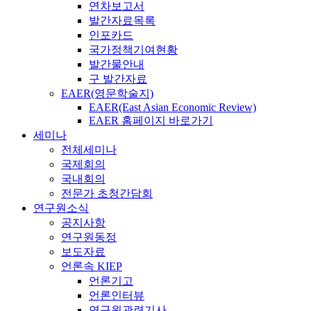
연차보고서
발간자료목록
인포카드
국가정책기여현황
발간물안내
구 발간자료
EAER(영문학술지)
EAER(East Asian Economic Review)
EAER 홈페이지 바로가기
세미나
전체세미나
국제회의
국내회의
전문가 초청간담회
연구원소식
공지사항
연구원동정
보도자료
언론속 KIEP
언론기고
언론인터뷰
연구원관련기사