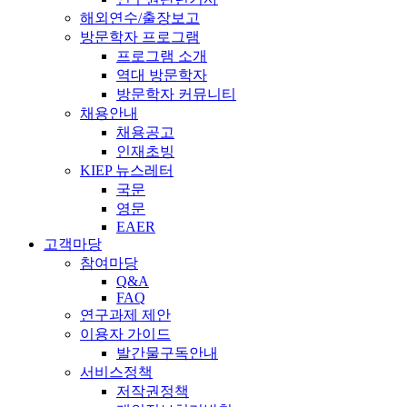
해외연수/출장보고
방문학자 프로그램
프로그램 소개
역대 방문학자
방문학자 커뮤니티
채용안내
채용공고
인재초빙
KIEP 뉴스레터
국문
영문
EAER
고객마당
참여마당
Q&A
FAQ
연구과제 제안
이용자 가이드
발간물구독안내
서비스정책
저작권정책