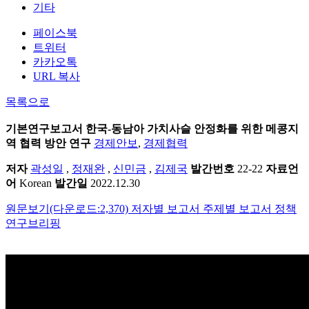
기타
페이스북
트위터
카카오톡
URL 복사
목록으로
기본연구보고서
한국-동남아 가치사슬 안정화를 위한 메콩지
역 협력 방안 연구
경제안보
,
경제협력
저자
곽성일
,
정재완
,
신민금
,
김제국
발간번호
22-22
자료언
어
Korean
발간일
2022.12.30
원문보기(다운로드:2,370)
저자별 보고서
주제별 보고서
정책
연구브리핑