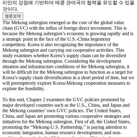
리만의 강점에 기반하여 메콩 관여국의 협력을 유도할 수 있을
것이다.
영문요약
The Mekong subregion emerged as the core of the global value
chain (GVC) with the influx of foreign direct investment. This is
because the Mekong subregion’s economy is growing rapidly and is
a strategic point in the face of the U.S.-China hegemony
competition. Korea is also recognizing the importance of the
Mekong subregion and carrying out cooperative activities. This
study examines whether Korea’s supply chain can be diversified
through the Mekong subregion. Considering the development
situation and infrastructure conditions of the Mekong subregion, it
will be difficult for the Mekong subregion to function as a target for
Korea’s supply chain diversification in a short period of time, but we
will preemptively explore Korea-Mekong cooperation measures to
explore the feasibility.
To this end, Chapter 2 examines the GVC policies promoted by
major developed countries such as the U.S., China, and Japan and
the Mekong countries’ own GVC policies. The United States,
China, and Japan are promoting various cooperative strategies and
initiatives for the Mekong subregion. First of all, the United States,
promoting the “Mekong-U.S. Partnership,” is paying attention to
economic integration, human resource development, and non-