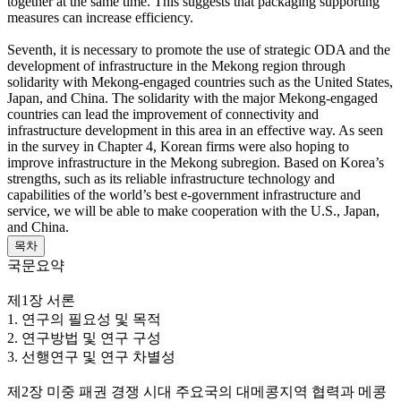
together at the same time. This suggests that packaging supporting
measures can increase efficiency.
Seventh, it is necessary to promote the use of strategic ODA and the
development of infrastructure in the Mekong region through
solidarity with Mekong-engaged countries such as the United States,
Japan, and China. The solidarity with the major Mekong-engaged
countries can lead the improvement of connectivity and
infrastructure development in this area in an effective way. As seen
in the survey in Chapter 4, Korean firms were also hoping to
improve infrastructure in the Mekong subregion. Based on Korea’s
strengths, such as its reliable infrastructure technology and
capabilities of the world’s best e-government infrastructure and
service, we will be able to make cooperation with the U.S., Japan,
and China.
목차
국문요약
제1장 서론
1. 연구의 필요성 및 목적
2. 연구방법 및 연구 구성
3. 선행연구 및 연구 차별성
제2장 미중 패권 경쟁 시대 주요국의 대메콩지역 협력과 메콩