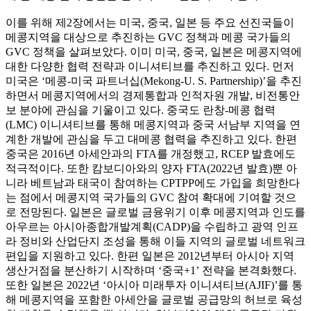
이를 위해 제2장에서는 미국, 중국, 일본 등 주요 선진국들이
메콩지역을 대상으로 추진하는 GVC 정책과 메콩 국가들의
GVC 정책을 살펴보았다. 이미 미국, 중국, 일본은 메콩지역에
대한 다양한 협력 전략과 이니셔티브를 추진하고 있다. 먼저
미국은 ‘메콩-미국 파트너십(Mekong-U. S. Partnership)’을 추진
하면서 메콩지역에서의 경제통합과 인적자원 개발, 비전통안
보 분야에 관심을 기울이고 있다. 중국도 란창-메콩 협력
(LMC) 이니셔티브를 통해 메콩지역과 중국 서남부 지역을 연
계한 개발에 관심을 두고 대메콩 협력을 추진하고 있다. 한편
중국은 2016년 아세안과의 FTA를 개정했고, RCEP 발효에도
적극적이다. 또한 캄보디아와의 양자 FTA(2022년 발효)뿐 아
니라 베트남과 태국이 참여하는 CPTPP에도 가입을 희망한다
는 점에서 메콩지역 국가들의 GVC 참여 확대에 기여할 것으
로 전망된다. 일본은 글로벌 금융위기 이후 메콩지역과 인도를
아우르는 아시아종합개발계획(CADP)을 수립하고 광역 인프
라 정비와 산업단지 조성을 통해 이들 지역의 글로벌 네트워크
편입을 지원하고 있다. 한편 일본은 2012년부터 아시아 지역
생산거점을 분산하기 시작하며 ‘중국+1’ 전략을 본격화했다.
또한 일본은 2022년 ‘아시아 미래투자 이니셔티브(AJIF)’를 통
해 메콩지역을 포함한 아세안을 글로벌 공급망의 허브로 육성