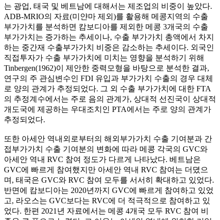
는 광업, 태국 및 베트남에 대해서는 제조업의 비중이 높았다.
ADB-MRIO의 자료(미얀마 제외)를 활용해 메콩지역의 수출
부가가치를 분석하면 캄보디아를 제외한 메콩 3개국의 수출
부가가치는 증가하는 추세이나, 수출 부가가치 총액에서 차지
하는 중간재 수출부가가치 비중은 감소하는 추세이다. 외국인
직접투자가 수출 부가가치에 미치는 영향을 분석하기 위해
Tinbergen(1962)이 제안한 중력모형을 바탕으로 분석한 결과,
연구의 주 관심변수인 FDI 유입과 부가가치 수출의 경우 대체
로 양의 관계가 추정되었다. 그 외 수출 부가가치에 대한 FTA
의 추정계수에서는 주로 음의 관계가, 상대적 선진국이 상대적
개도국에 제공하는 우대조치인 PTA에서는 주로 양의 관계가
추정되었다.
또한 아세안 역내외로부터의 해외부가가치 수출 기여분과 간
접부가가치 수출 기여분의 변화에 따라 메콩 각국의 GVC와
아세안 역내 RVC 참여 정도가 다르게 나타났다. 베트남은
GVC에 빠르게 참여했지만 아세안 역내 RVC 참여는 더뎠으
며, 태국은 GVC와 RVC 참여 모두를 서서히 확대하고 있었다.
반면에 캄보디아는 2020년까지 GVC에 빠르게 참여하고 있었
고, 라오스는 GVC보다는 RVC에 더 적극적으로 참여하고 있
었다. 한편 2021년 자료에서는 메콩 4개국 모두 RVC 참여 비