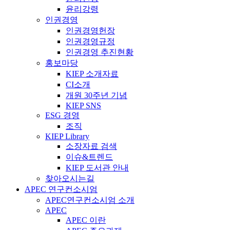
윤리강령
인권경영
인권경영헌장
인권경영규정
인권경영 추진현황
홍보마당
KIEP 소개자료
CI소개
개원 30주년 기념
KIEP SNS
ESG 경영
조직
KIEP Library
소장자료 검색
이슈&트렌드
KIEP 도서관 안내
찾아오시는길
APEC 연구컨소시엄
APEC연구컨소시엄 소개
APEC
APEC 이란