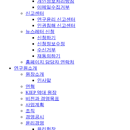
개인정보처리방침
이메일수집거부
신고센터
연구윤리 신고센터
인권침해 신고센터
뉴스레터 신청
신청하기
신청정보수정
수신거부
재동의하기
홈페이지 담당자 연락처
연구원소개
원장소개
인사말
연혁
KIEP 역대 원장
비전과 경영목표
사업계획
조직
경영공시
윤리경영
윤리헌장