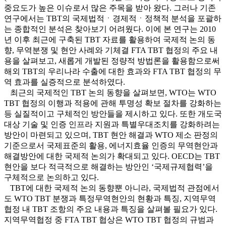
중요도가 높은 이슈로서 많은 주목을 받아 왔다. 그러나 기존
연구에서는 TBT의 국제법적ㆍ경제적ㆍ정책적 분석을 포괄하
는 종합적인 분석은 찾아보기 어려웠다. 이에 본 연구는 2010
년 이후 최근에 구축된 TBT 자료를 활용하여 국제적 논의 동
향, 무역분쟁 및 현안 사례와 기체결 FTA TBT 협정의 주요 내
용을 살펴보고, 새롭게 개발된 정량적 방법론을 활용함으로써
해외 TBT의 우리나라 수출에 대한 효과와 FTA TBT 협정의 무
역 효과를 실증적으로 분석하였다.
최근의 국제적인 TBT 논의 동향을 살펴보면, WTO는 WTO
TBT 협정의 이행과 적용에 관해 투명성 확보 절차를 강화하는
등 실질적이고 구체적인 방안들을 제시하고 있다. 또한 개도국
대상 기술 및 인증 인프라 지원과 특별우대조치를 강화하려는
방안이 마련되고 있으며, TBT 현안 해결과 WTO 제소 판정의
기준으로서 국제표준의 활용, 에너지효율 인증의 무역현안과
해결방안에 대한 국제적 논의가 확대되고 있다. OECD는 TBT
현안을 보다 적극적으로 해결하는 방안인 ‘국제규제협력’을
구체적으로 논의하고 있다.
TBT에 대한 국제적 논의 동향뿐 아니라, 국제법적 관점에서
도 WTO TBT 분쟁과 특정무역현안의 현황과 특징, 지역무역
협정 내 TBT 조항의 주요 내용과 특징을 살펴볼 필요가 있다.
지역무역협정 중 FTA TBT 협상은 WTO TBT 협정의 규범과