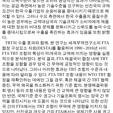
국의 소득수준이 낮으면 오히려 긍정적인 효과가 나타났는데,
이는 공급 측면에서 높은 기술수준을 요구하는 선진국의 규제
요건이 한국 수출기업의 순응비용을 증대시키기 때문으로 해
석할 수 있다. 그러나 수요 측면에서 한국 수출품의 품질수준
이 높은 경우에는 교역대상국의 기술규제가 소비자에게 제품
에 대한 정보의 비대칭 문제를 완화시키고 신뢰도를 높여 수요
를 증대시킴으로써 수출을 촉진하는 효과가 있음을 또한 밝혔
다.
TBT의 수출 효과와 함께, 본 연구는 세계무역연구소의 FTA
협정 구성요소 자료(DESTA)를 활용하여 1990∼2016년 사이
FTA TBT 조항의 특성이 95개국의 교역에 미치는 영향을 실증
적으로 분석하였다. 분석 결과, FTA 체결국이 협정 내에 TBT
조항을 포함할 경우 양국 간 무역에 긍정적인 영향이 있는 것
으로 나타났다. 그러나 이러한 효과는 TBT 조항의 수준과 내
용에 따라 달라질 수 있다. FTA TBT 조항 내용이 WTO TBT 협
정을 재확인하는 데에만 그칠 경우, 혹은 체결국 간 TBT 협력
증진, 무역 왜곡을 최소화하기 위한 기준 합의, 분쟁해결위원
회 명시 등의 조항 내용은 양국 간 교역에 큰 영향을 주지 않았
던 반면, 국제기준 준수 권고나 기술조화의 명시는 양국 간 무
역을 증진시키는 데 도움이 되는 것으로 나타났다. 또한 선진
국 간의 FTA에서는 TBT 조항이 무역에 큰 영향을 미치지 않
았지만, 선진국과 개도국 간의 FTA에서는 국제기준 사용 권고