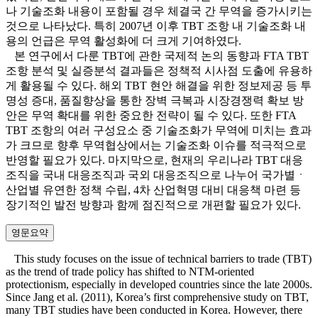
나 기술조화 내용이 포함될 경우 체결국 간 무역을 증가시키는
것으로 나타났다. 특히 2007년 이후 TBT 조항 내 기술조화 내
용의 언급은 무역 활성화에 더 크게 기여하였다.
본 연구에서 다룬 TBT에 관한 국제적 논의 동향과 FTA TBT
조항 분석 및 실증분석 결과들은 정책적 시사점 도출에 유용하
게 활용될 수 있다. 해외 TBT 현안 해결을 위한 정보제공 등 투
명성 증대, 품질향상을 통한 장벽 극복과 시장경쟁력 확보 방
안은 무역 확대를 위한 중요한 전략이 될 수 있다. 또한 FTA
TBT 조항의 여러 구성요소 중 기술조화가 무역에 미치는 효과
가 크므로 향후 무역협상에서는 기술조화 이슈를 적극적으로
반영할 필요가 있다. 마지막으로, 현재의 우리나라 TBT 대응
조직을 국내 대응조직과 국외 대응조직으로 나누어 국가별ㆍ
산업별 유연한 정책 수립, 4차 산업혁명 대비 대응책 마련 등
장기적인 발전 방향과 함께 점진적으로 개편할 필요가 있다.
영문요약
This study focuses on the issue of technical barriers to trade (TBT)
as the trend of trade policy has shifted to NTM-oriented
protectionism, especially in developed countries since the late 2000s.
Since Jang et al. (2011), Korea’s first comprehensive study on TBT,
many TBT studies have been conducted in Korea. However, there