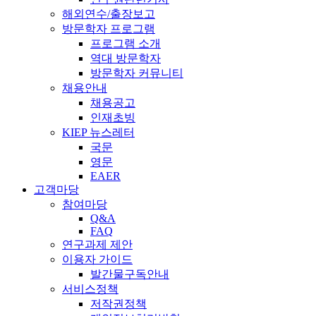
해외연수/출장보고
방문학자 프로그램
프로그램 소개
역대 방문학자
방문학자 커뮤니티
채용안내
채용공고
인재초빙
KIEP 뉴스레터
국문
영문
EAER
고객마당
참여마당
Q&A
FAQ
연구과제 제안
이용자 가이드
발간물구독안내
서비스정책
저작권정책