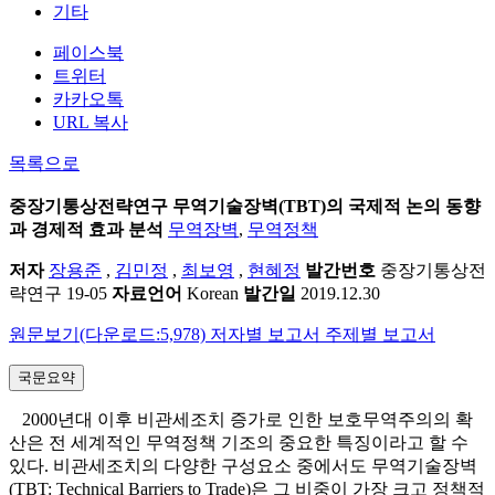
기타
페이스북
트위터
카카오톡
URL 복사
목록으로
중장기통상전략연구
무역기술장벽(TBT)의 국제적 논의 동향
과 경제적 효과 분석
무역장벽
,
무역정책
저자
장용준
,
김민정
,
최보영
,
현혜정
발간번호
중장기통상전
략연구 19-05
자료언어
Korean
발간일
2019.12.30
원문보기(다운로드:5,978)
저자별 보고서
주제별 보고서
국문요약
2000년대 이후 비관세조치 증가로 인한 보호무역주의의 확
산은 전 세계적인 무역정책 기조의 중요한 특징이라고 할 수
있다. 비관세조치의 다양한 구성요소 중에서도 무역기술장벽
(TBT: Technical Barriers to Trade)은 그 비중이 가장 크고 정책적