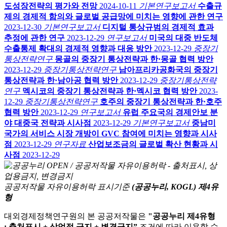
도성장전략의 평가와 전망
2024-10-11
기본연구보고서
수출규
제의 경제적 함의와 글로벌 공급망에 미치는 영향에 관한 연구
2023-12-30
기본연구보고서
디지털 통상규범의 경제적 효과
추정에 관한 연구
2023-12-29
연구보고서
미국의 대중 반도체
수출통제 확대의 경제적 영향과 대응 방안
2023-12-29
중장기
통상전략연구
몽골의 중장기 통상전략과 한·몽골 협력 방안
2023-12-29
중장기통상전략연구
남아프리카공화국의 중장기
통상전략과 한·남아공 협력 방안
2023-12-29
중장기통상전략
연구
멕시코의 중장기 통상전략과 한·멕시코 협력 방안
2023-
12-29
중장기통상전략연구
호주의 중장기 통상전략과 한·호주
협력 방안
2023-12-29
연구보고서
유럽 주요국의 경제안보 분
야 대중국 전략과 시사점
2023-12-29
기본연구보고서
중남미
국가의 서비스 시장 개방이 GVC 참여에 미치는 영향과 시사
점
2023-12-29
연구자료
산업보조금의 글로벌 확산 현황과 시
사점
2023-12-29
공공저작물 자유이용허락 표시기준
(공공누리, KOGL) 제4유
형
대외경제정책연구원의 본 공공저작물은
"공공누리 제4유형
: 출처표시 + 상업적 금지 + 변경금지”
조건에 따라 이용할 수