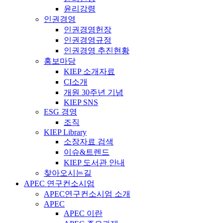
윤리강령
인권경영
인권경영헌장
인권경영규정
인권경영 추진현황
홍보마당
KIEP 소개자료
CI소개
개원 30주년 기념
KIEP SNS
ESG 경영
조직
KIEP Library
소장자료 검색
이슈&트렌드
KIEP 도서관 안내
찾아오시는길
APEC 연구컨소시엄
APEC연구컨소시엄 소개
APEC
APEC 이란