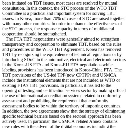
been initiated on TBT issues, most cases are resolved by mutual
consultation. In this context, the STC process of the WTO TBT
Committee is a practical and important system for solving TBT
issues. In Korea, more than 70% of cases of STC are raised together
with many other countries. In order to enhance the effectiveness of
the STC process, the response capacity in terms of multilateral
cooperation should be strengthened.
The FTA TBT negotiations were generally aimed to strengthen
transparency and cooperation to eliminate TBT, based on the rules
and procedures of the WTO TBT Agreement. Korea has removed
TBT by recognizing the equivalence of technical regulations or by
introducing SDoC in the automotive, electrical and electronic sectors
in the Korea-US FTA and Korea-EU FTA negotiations while
labeling provisions has been introduced in Korea-China FTA. The
TBT provisions of the US-led TPP(now CPTPP) and USMCA
include the institutional elements that are not included as WTO or
existing FTA’s TBT provisions. In particular, it has led to the
opening of testing and certification services sector by making official
the use of international accreditation systems related to conformity
assessment and prohibiting the requirement that conformity
assessment bodies to be within the territory of importing countries.
In addition, the two agreements show that the strategy of eliminating
specific technical barriers based on the sectoral approach has been
actively used. In particular, the USMCA-related Annex contains
new rules with the advent of the digital economy, including the