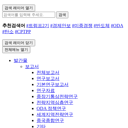
검색 레이어 열기
검색
추천검색어
#트럼프2기
#경제안보
#미중경쟁
#반도체
#ODA
#탄소
#CPTPP
검색 레이어 닫기
전체메뉴 열기
발간물
보고서
전체보고서
연구보고서
기본연구보고서
연구자료
중장기통상전략연구
전략지역심층연구
ODA 정책연구
세계지역전략연구
중국종합연구
기타