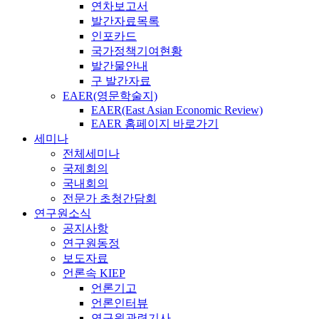
연차보고서
발간자료목록
인포카드
국가정책기여현황
발간물안내
구 발간자료
EAER(영문학술지)
EAER(East Asian Economic Review)
EAER 홈페이지 바로가기
세미나
전체세미나
국제회의
국내회의
전문가 초청간담회
연구원소식
공지사항
연구원동정
보도자료
언론속 KIEP
언론기고
언론인터뷰
연구원관련기사