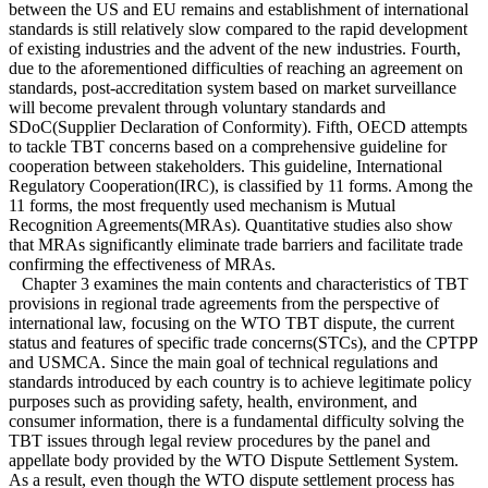
between the US and EU remains and establishment of international
standards is still relatively slow compared to the rapid development
of existing industries and the advent of the new industries. Fourth,
due to the aforementioned difficulties of reaching an agreement on
standards, post-accreditation system based on market surveillance
will become prevalent through voluntary standards and
SDoC(Supplier Declaration of Conformity). Fifth, OECD attempts
to tackle TBT concerns based on a comprehensive guideline for
cooperation between stakeholders. This guideline, International
Regulatory Cooperation(IRC), is classified by 11 forms. Among the
11 forms, the most frequently used mechanism is Mutual
Recognition Agreements(MRAs). Quantitative studies also show
that MRAs significantly eliminate trade barriers and facilitate trade
confirming the effectiveness of MRAs.
Chapter 3 examines the main contents and characteristics of TBT
provisions in regional trade agreements from the perspective of
international law, focusing on the WTO TBT dispute, the current
status and features of specific trade concerns(STCs), and the CPTPP
and USMCA. Since the main goal of technical regulations and
standards introduced by each country is to achieve legitimate policy
purposes such as providing safety, health, environment, and
consumer information, there is a fundamental difficulty solving the
TBT issues through legal review procedures by the panel and
appellate body provided by the WTO Dispute Settlement System.
As a result, even though the WTO dispute settlement process has