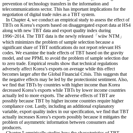
prevention of technology transfers in the information and
telecommunications sector. This has important implications for the
negotiation of digital trade rules as a TBT system.
In Chapter 4, we conduct an empirical study to assess the effect of
TBTs on Korea’s exports based on disaggregated export data at HS4
along with new TBT data and export quality index during
1996~2014. The TBT data is the newly released「wiiw NTM」
which minimizes the problem of sample selection because a
significant share of TBT notifications do not report relevant HS
codes. We examine the trade effects of TBT based on the gravity
model, and use PPML to avoid the problem of sample selection due
to zero trade. Empirical results show that technical regulations
adversely affect Korea’s exports on average while this effect
becomes larger after the Global Financial Crisis. This suggests that
the negative effects may be led by the protectionist sentiment. Also,
we find that TBTs by countries with higher income than Korea
decreased Korea’s exports while TBTs by lower income countries
actually led to more exports. The adverse effects of TBT are
possibly because TBT by higher income countries require higher
compliance cost. Lastly, including an additional explanatory
variable, export quality index in our specification, we find that TBT
actually increases Korea’s exports possibly because it mitigates the
problem of asymmetric information between consumers and
producers.
Chapter 5 empirically studies how the characteristics of TBT