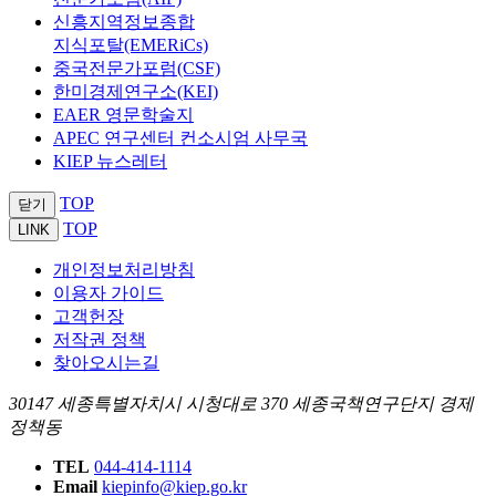
신흥지역정보종합
지식포탈(EMERiCs)
중국전문가포럼(CSF)
한미경제연구소(KEI)
EAER 영문학술지
APEC 연구센터 컨소시엄 사무국
KIEP 뉴스레터
TOP
닫기
TOP
LINK
개인정보처리방침
이용자 가이드
고객헌장
저작권 정책
찾아오시는길
30147 세종특별자치시 시청대로 370 세종국책연구단지 경제
정책동
TEL
044-414-1114
Email
kiepinfo@kiep.go.kr