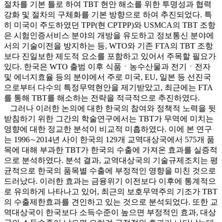
절차를 기본 틀로 하여 TBT 현안 해소를 위한 투명성과 협력
강화 및 절차의 구체화를 기본 방향으로 하여 추진되었다. 특
히 미국이 주도하였던 TPP(현 CPTPP)와 USMCA의 TBT 조항
은 시험인증서비스 분야의 개방을 유도하고 정보통신 분야에
서의 기술이전을 방지하는 등, WTO와 기존 FTA의 TBT 조항
보다 진일보한 제도적 요소를 포함하고 있어서 주목할 필요가
있다. 한국은 WTO 출범 이후 식품ㆍ농수산물과 전기ㆍ전자
및 에너지효율 등의 분야에서 주로 미국, EU, 일본 등 선진국
으로부터 다수의 특정무역현안을 제기받았고, 최근에는 FTA
를 통해 TBT를 해소하는 전략을 적극적으로 추진하였다.
그러나 이러한 논의에 대한 한국의 참여와 정책적 노력을 뒷
받침하기 위한 그간의 학술연구에서는 TBT가 무역에 미치는
영향에 대한 정교한 분석이 비교적 미흡하였다. 이에 본 연구
는 1996∼2014년 사이 한국의 129개 교역대상국에서 575개 품
목에 대해 부과한 TBT가 한국의 수출에 가져온 효과를 실증적
으로 분석하였다. 분석 결과, 교역대상국의 기술규제조치는 평
균적으로 한국의 품목별 수출에 부정적인 영향을 미친 것으로
드러났다. 이러한 효과는 금융위기 이전보다 이후에 통계적으
로 유의하게 나타나고 있어, 최근의 보호무역주의 기조가 TBT
의 수출제한효과를 견인하고 있는 것으로 분석되었다. 또한 교
역대상국이 한국보다 소득수준이 높으면 부정적인 효과, 대상