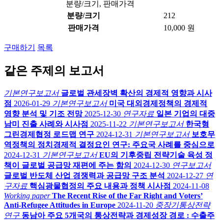
분량/크기, 판매가격
분량/크기
212
판매가격
10,000 원
구매하기
목록
같은 주제의 보고서
기본연구보고서
글로벌 관세장벽 확산의 경제적 영향과 시사
점
2026-01-29
기본연구보고서
미국 대외경제정책의 경제적
영향 분석 및 기조 전망
2025-12-30
연구자료
일본 기업의 대중
남미 진출 사례와 시사점
2025-11-22
기본연구보고서
한국형
그린경제협정 로드맵 연구
2024-12-31
기본연구보고서
보호무
역정책의 정치경제적 결정요인 연구: 주요국 사례를 중심으로
2024-12-31
기본연구보고서
EU의 기후중립 전략기술 육성 정
책이 글로벌 공급망 재편에 주는 함의
2024-12-30
연구보고서
글로벌 반도체 산업 경쟁력과 공급망 구조 분석
2024-12-27
연
구자료
핵심광물협정의 주요 내용과 정책 시사점
2024-11-08
Working paper
The Recent Rise of the Far Right and Voters’
Anti-Refugee Attitudes in Europe
2024-11-20
중장기통상전략
연구
동남아 주요 5개국의 통상전략과 경제성장 경로 : 수출주