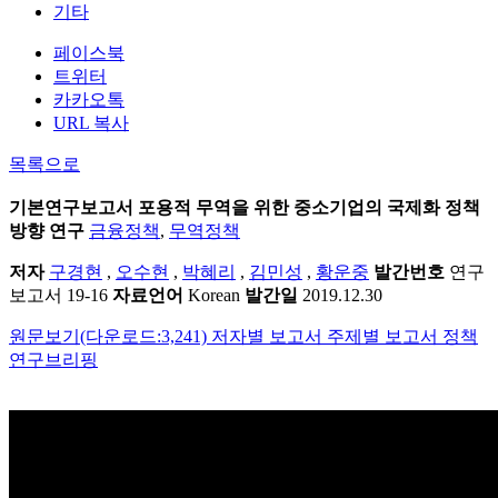
기타
페이스북
트위터
카카오톡
URL 복사
목록으로
기본연구보고서
포용적 무역을 위한 중소기업의 국제화 정책
방향 연구
금융정책
,
무역정책
저자
구경현
,
오수현
,
박혜리
,
김민성
,
황운중
발간번호
연구
보고서 19-16
자료언어
Korean
발간일
2019.12.30
원문보기(다운로드:3,241)
저자별 보고서
주제별 보고서
정책
연구브리핑