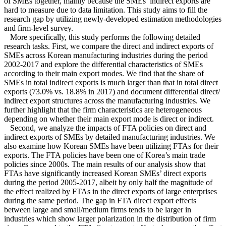
of SMEs together, mainly because the SMEs’ indirect exports are
hard to measure due to data limitation. This study aims to fill the
research gap by utilizing newly-developed estimation methodologies
and firm-level survey.
More specifically, this study performs the following detailed
research tasks. First, we compare the direct and indirect exports of
SMEs across Korean manufacturing industries during the period
2002-2017 and explore the differential characteristics of SMEs
according to their main export modes. We find that the share of
SMEs in total indirect exports is much larger than that in total direct
exports (73.0% vs. 18.8% in 2017) and document differential direct/
indirect export structures across the manufacturing industries. We
further highlight that the firm characteristics are heterogeneous
depending on whether their main export mode is direct or indirect.
Second, we analyze the impacts of FTA policies on direct and
indirect exports of SMEs by detailed manufacturing industries. We
also examine how Korean SMEs have been utilizing FTAs for their
exports. The FTA policies have been one of Korea’s main trade
policies since 2000s. The main results of our analysis show that
FTAs have significantly increased Korean SMEs’ direct exports
during the period 2005-2017, albeit by only half the magnitude of
the effect realized by FTAs in the direct exports of large enterprises
during the same period. The gap in FTA direct export effects
between large and small/medium firms tends to be larger in
industries which show larger polarization in the distribution of firm