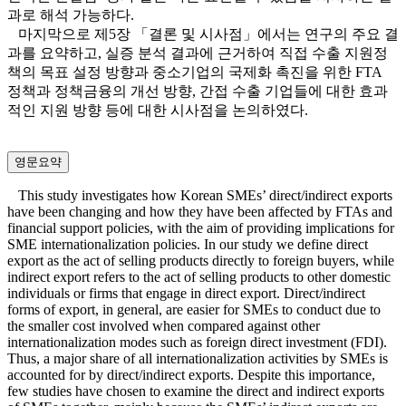
과로 해석 가능하다.
마지막으로 제5장 「결론 및 시사점」에서는 연구의 주요 결
과를 요약하고, 실증 분석 결과에 근거하여 직접 수출 지원정
책의 목표 설정 방향과 중소기업의 국제화 촉진을 위한 FTA
정책과 정책금융의 개선 방향, 간접 수출 기업들에 대한 효과
적인 지원 방향 등에 대한 시사점을 논의하였다.
영문요약
This study investigates how Korean SMEs’ direct/indirect exports
have been changing and how they have been affected by FTAs and
financial support policies, with the aim of providing implications for
SME internationalization policies. In our study we define direct
export as the act of selling products directly to foreign buyers, while
indirect export refers to the act of selling products to other domestic
individuals or firms that engage in direct export. Direct/indirect
forms of export, in general, are easier for SMEs to conduct due to
the smaller cost involved when compared against other
internationalization modes such as foreign direct investment (FDI).
Thus, a major share of all internationalization activities by SMEs is
accounted for by direct/indirect exports. Despite this importance,
few studies have chosen to examine the direct and indirect exports