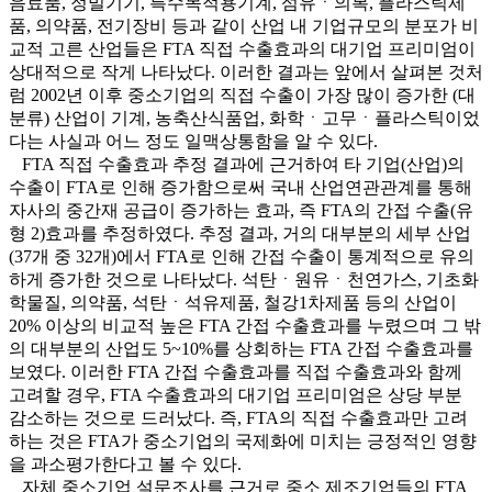
음료품, 정밀기기, 특수목적용기계, 섬유ㆍ의복, 플라스틱제
품, 의약품, 전기장비 등과 같이 산업 내 기업규모의 분포가 비
교적 고른 산업들은 FTA 직접 수출효과의 대기업 프리미엄이
상대적으로 작게 나타났다. 이러한 결과는 앞에서 살펴본 것처
럼 2002년 이후 중소기업의 직접 수출이 가장 많이 증가한 (대
분류) 산업이 기계, 농축산식품업, 화학ㆍ고무ㆍ플라스틱이었
다는 사실과 어느 정도 일맥상통함을 알 수 있다.
FTA 직접 수출효과 추정 결과에 근거하여 타 기업(산업)의
수출이 FTA로 인해 증가함으로써 국내 산업연관관계를 통해
자사의 중간재 공급이 증가하는 효과, 즉 FTA의 간접 수출(유
형 2)효과를 추정하였다. 추정 결과, 거의 대부분의 세부 산업
(37개 중 32개)에서 FTA로 인해 간접 수출이 통계적으로 유의
하게 증가한 것으로 나타났다. 석탄ㆍ원유ㆍ천연가스, 기초화
학물질, 의약품, 석탄ㆍ석유제품, 철강1차제품 등의 산업이
20% 이상의 비교적 높은 FTA 간접 수출효과를 누렸으며 그 밖
의 대부분의 산업도 5~10%를 상회하는 FTA 간접 수출효과를
보였다. 이러한 FTA 간접 수출효과를 직접 수출효과와 함께
고려할 경우, FTA 수출효과의 대기업 프리미엄은 상당 부분
감소하는 것으로 드러났다. 즉, FTA의 직접 수출효과만 고려
하는 것은 FTA가 중소기업의 국제화에 미치는 긍정적인 영향
을 과소평가한다고 볼 수 있다.
자체 중소기업 설문조사를 근거로 중소 제조기업들의 FTA