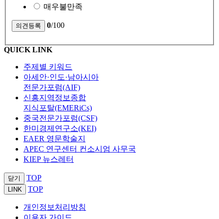
매우불만족
0
/100
QUICK LINK
주제별 키워드
아세안·인도·남아시아
전문가포럼(AIF)
신흥지역정보종합
지식포탈(EMERiCs)
중국전문가포럼(CSF)
한미경제연구소(KEI)
EAER 영문학술지
APEC 연구센터 컨소시엄 사무국
KIEP 뉴스레터
TOP
닫기
TOP
LINK
개인정보처리방침
이용자 가이드