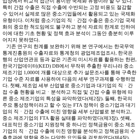
입장에서 비교적 접근이 용이한 국제화 유형이라 할 수 있다.
특히 간접 수출은 직접 수출에 수반되는 고정 비용도 절감할
수 있어서 실제로 많은 중소기업들에서 활용되고 있는 국제화
유형이다. 이처럼 중소기업의 직ㆍ간접 수출은 중소기업 국제
화의 중요한 척도임에도 불구하고 분석 자료의 한계로 인하여
이에 대한 기초 현황 및 정책 효과 분석이 그동안 충분히 이루
어지지 못하였다.
기존 연구의 한계를 보완하기 위해 본 연구에서는 한국무역
통계진흥원의 수출자료와 통계청의 광업제조업조사, 한국은
행의 산업연관표 등과 같은 기존의 미시자료를 활용하는 한편,
한국기업데이터(KED) DB에서 무작위 추출한 우리나라 중소
제조기업 1,000여 개를 대상으로 추가 설문조사를 통해 구축한
기업 수준 자료를 사용하여 다음의 세부 연구과제를 수행하였
다. 첫째, 제조업 세부 산업별로 중소기업과 대기업의 직ㆍ간
접 수출 현황을 비교ㆍ분석하고 직접 및 간접 수출 유형에 따
른 중소 제조기업의 특성을 파악하였다(제2장). 둘째, 한국의
주요 통상정책이라고 할 수 있는 FTA 정책이 중소기업과 대기
업의 직ㆍ간접 수출에 미친 영향을 세부 산업별로 분석하고,
중소 제조기업의 FTA 활용 실태를 파악하였다(제3장). 셋째,
대표적인 중소기업 지원정책 중 하나인 정책금융이 중소 제조
기업의 직ㆍ간접 수출에 미친 영향을 분석하고 정책금융의 수
출효과에 영향을 주는 다양한 요인들을 검토하였다(제4장).