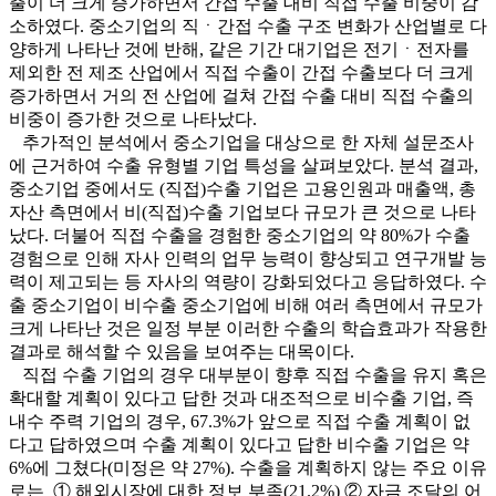
출이 더 크게 증가하면서 간접 수출 대비 직접 수출 비중이 감
소하였다. 중소기업의 직ㆍ간접 수출 구조 변화가 산업별로 다
양하게 나타난 것에 반해, 같은 기간 대기업은 전기ㆍ전자를
제외한 전 제조 산업에서 직접 수출이 간접 수출보다 더 크게
증가하면서 거의 전 산업에 걸쳐 간접 수출 대비 직접 수출의
비중이 증가한 것으로 나타났다.
추가적인 분석에서 중소기업을 대상으로 한 자체 설문조사
에 근거하여 수출 유형별 기업 특성을 살펴보았다. 분석 결과,
중소기업 중에서도 (직접)수출 기업은 고용인원과 매출액, 총
자산 측면에서 비(직접)수출 기업보다 규모가 큰 것으로 나타
났다. 더불어 직접 수출을 경험한 중소기업의 약 80%가 수출
경험으로 인해 자사 인력의 업무 능력이 향상되고 연구개발 능
력이 제고되는 등 자사의 역량이 강화되었다고 응답하였다. 수
출 중소기업이 비수출 중소기업에 비해 여러 측면에서 규모가
크게 나타난 것은 일정 부분 이러한 수출의 학습효과가 작용한
결과로 해석할 수 있음을 보여주는 대목이다.
직접 수출 기업의 경우 대부분이 향후 직접 수출을 유지 혹은
확대할 계획이 있다고 답한 것과 대조적으로 비수출 기업, 즉
내수 주력 기업의 경우, 67.3%가 앞으로 직접 수출 계획이 없
다고 답하였으며 수출 계획이 있다고 답한 비수출 기업은 약
6%에 그쳤다(미정은 약 27%). 수출을 계획하지 않는 주요 이유
로는 ① 해외시장에 대한 정보 부족(21.2%) ② 자금 조달의 어