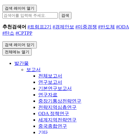
검색 레이어 열기
검색
추천검색어
#트럼프2기
#경제안보
#미중경쟁
#반도체
#ODA
#탄소
#CPTPP
검색 레이어 닫기
전체메뉴 열기
발간물
보고서
전체보고서
연구보고서
기본연구보고서
연구자료
중장기통상전략연구
전략지역심층연구
ODA 정책연구
세계지역전략연구
중국종합연구
기타