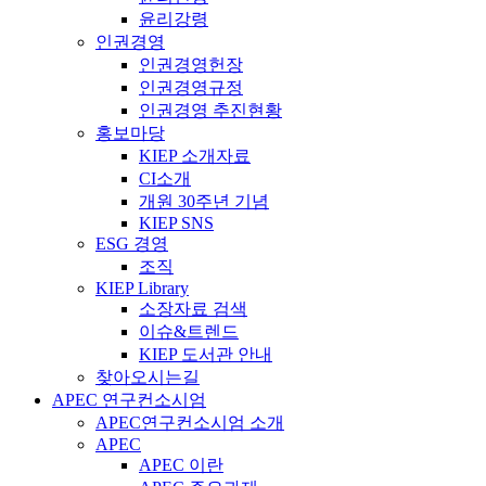
윤리강령
인권경영
인권경영헌장
인권경영규정
인권경영 추진현황
홍보마당
KIEP 소개자료
CI소개
개원 30주년 기념
KIEP SNS
ESG 경영
조직
KIEP Library
소장자료 검색
이슈&트렌드
KIEP 도서관 안내
찾아오시는길
APEC 연구컨소시엄
APEC연구컨소시엄 소개
APEC
APEC 이란