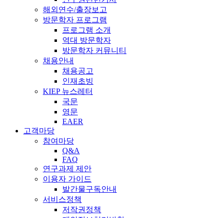
해외연수/출장보고
방문학자 프로그램
프로그램 소개
역대 방문학자
방문학자 커뮤니티
채용안내
채용공고
인재초빙
KIEP 뉴스레터
국문
영문
EAER
고객마당
참여마당
Q&A
FAQ
연구과제 제안
이용자 가이드
발간물구독안내
서비스정책
저작권정책