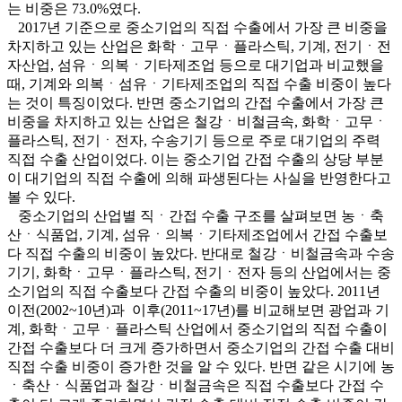
는 비중은 73.0%였다.
2017년 기준으로 중소기업의 직접 수출에서 가장 큰 비중을
차지하고 있는 산업은 화학ㆍ고무ㆍ플라스틱, 기계, 전기ㆍ전
자산업, 섬유ㆍ의복ㆍ기타제조업 등으로 대기업과 비교했을
때, 기계와 의복ㆍ섬유ㆍ기타제조업의 직접 수출 비중이 높다
는 것이 특징이었다. 반면 중소기업의 간접 수출에서 가장 큰
비중을 차지하고 있는 산업은 철강ㆍ비철금속, 화학ㆍ고무ㆍ
플라스틱, 전기ㆍ전자, 수송기기 등으로 주로 대기업의 주력
직접 수출 산업이었다. 이는 중소기업 간접 수출의 상당 부분
이 대기업의 직접 수출에 의해 파생된다는 사실을 반영한다고
볼 수 있다.
중소기업의 산업별 직ㆍ간접 수출 구조를 살펴보면 농ㆍ축
산ㆍ식품업, 기계, 섬유ㆍ의복ㆍ기타제조업에서 간접 수출보
다 직접 수출의 비중이 높았다. 반대로 철강ㆍ비철금속과 수송
기기, 화학ㆍ고무ㆍ플라스틱, 전기ㆍ전자 등의 산업에서는 중
소기업의 직접 수출보다 간접 수출의 비중이 높았다. 2011년
이전(2002~10년)과 이후(2011~17년)를 비교해보면 광업과 기
계, 화학ㆍ고무ㆍ플라스틱 산업에서 중소기업의 직접 수출이
간접 수출보다 더 크게 증가하면서 중소기업의 간접 수출 대비
직접 수출 비중이 증가한 것을 알 수 있다. 반면 같은 시기에 농
ㆍ축산ㆍ식품업과 철강ㆍ비철금속은 직접 수출보다 간접 수