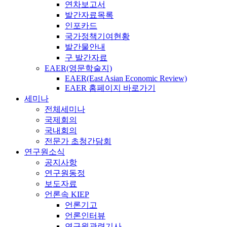
연차보고서
발간자료목록
인포카드
국가정책기여현황
발간물안내
구 발간자료
EAER(영문학술지)
EAER(East Asian Economic Review)
EAER 홈페이지 바로가기
세미나
전체세미나
국제회의
국내회의
전문가 초청간담회
연구원소식
공지사항
연구원동정
보도자료
언론속 KIEP
언론기고
언론인터뷰
연구원관련기사