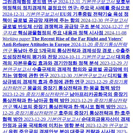
그린경제협정 로드맵 연구
2024-12-31
기본연구보고서
보호무
역정책의 정치경제적 결정요인 연구: 주요국 사례를 중심으로
2024-12-31
기본연구보고서
EU의 기후중립 전략기술 육성 정
책이 글로벌 공급망 재편에 주는 함의
2024-12-30
연구보고서
글로벌 반도체 산업 경쟁력과 공급망 구조 분석
2024-12-27
연
구자료
핵심광물협정의 주요 내용과 정책 시사점
2024-11-08
Working paper
The Recent Rise of the Far Right and Voters’
Anti-Refugee Attitudes in Europe
2024-11-20
중장기통상전략
연구
동남아 주요 5개국의 통상전략과 경제성장 경로 : 수출주
도성장전략의 평가와 전망
2024-10-11
기본연구보고서
대외충
격의 자본유출입 효과와 경기안정화 정책 분석
2023-12-29
기
본연구보고서
수출규제의 경제적 함의와 글로벌 공급망에 미
치는 영향에 관한 연구
2023-12-30
기본연구보고서
디지털 통
상규범의 경제적 효과 추정에 관한 연구
2023-12-29
중장기통
상전략연구
몽골의 중장기 통상전략과 한·몽골 협력 방안
2023-12-29
중장기통상전략연구
남아프리카공화국의 중장기
통상전략과 한·남아공 협력 방안
2023-12-29
중장기통상전략
연구
멕시코의 중장기 통상전략과 한·멕시코 협력 방안
2023-
12-29
중장기통상전략연구
호주의 중장기 통상전략과 한·호주
협력 방안
2023-12-29
기본연구보고서
순대외금융자산이 경제
안정과 금융 국제화에 미치는 영향 분석
2023-12-29
연구보고
서
유럽 주요국의 경제안보 분야 대중국 전략과 시사점
2023-