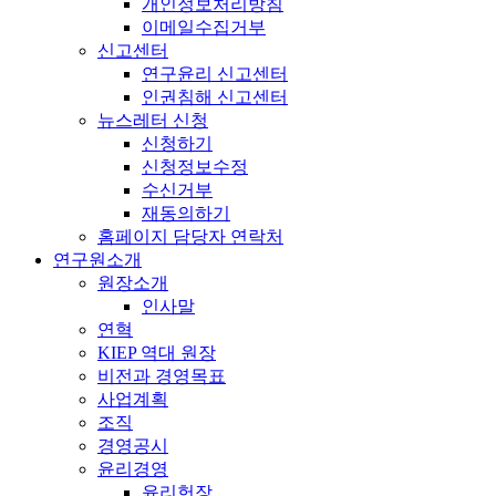
개인정보처리방침
이메일수집거부
신고센터
연구윤리 신고센터
인권침해 신고센터
뉴스레터 신청
신청하기
신청정보수정
수신거부
재동의하기
홈페이지 담당자 연락처
연구원소개
원장소개
인사말
연혁
KIEP 역대 원장
비전과 경영목표
사업계획
조직
경영공시
윤리경영
윤리헌장