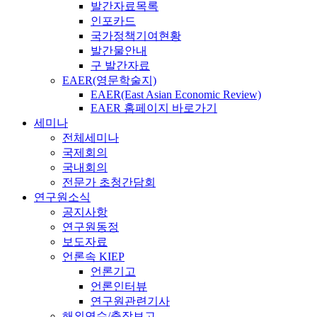
발간자료목록
인포카드
국가정책기여현황
발간물안내
구 발간자료
EAER(영문학술지)
EAER(East Asian Economic Review)
EAER 홈페이지 바로가기
세미나
전체세미나
국제회의
국내회의
전문가 초청간담회
연구원소식
공지사항
연구원동정
보도자료
언론속 KIEP
언론기고
언론인터뷰
연구원관련기사
해외연수/출장보고