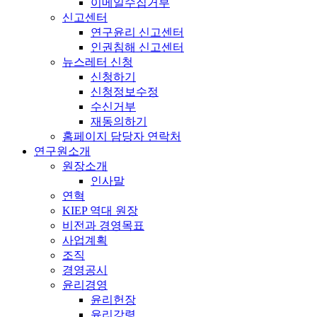
이메일수집거부
신고센터
연구윤리 신고센터
인권침해 신고센터
뉴스레터 신청
신청하기
신청정보수정
수신거부
재동의하기
홈페이지 담당자 연락처
연구원소개
원장소개
인사말
연혁
KIEP 역대 원장
비전과 경영목표
사업계획
조직
경영공시
윤리경영
윤리헌장
윤리강령