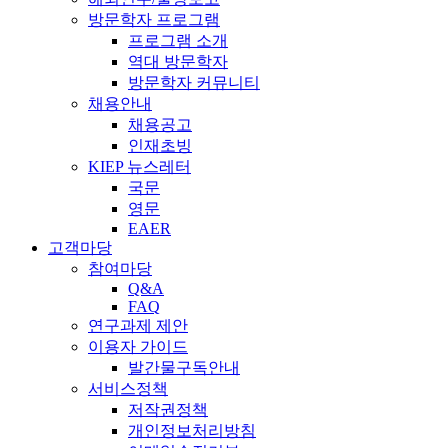
방문학자 프로그램
프로그램 소개
역대 방문학자
방문학자 커뮤니티
채용안내
채용공고
인재초빙
KIEP 뉴스레터
국문
영문
EAER
고객마당
참여마당
Q&A
FAQ
연구과제 제안
이용자 가이드
발간물구독안내
서비스정책
저작권정책
개인정보처리방침