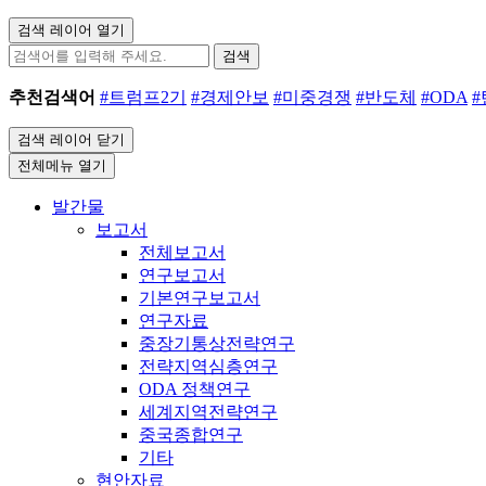
검색 레이어 열기
검색
추천검색어
#트럼프2기
#경제안보
#미중경쟁
#반도체
#ODA
검색 레이어 닫기
전체메뉴 열기
발간물
보고서
전체보고서
연구보고서
기본연구보고서
연구자료
중장기통상전략연구
전략지역심층연구
ODA 정책연구
세계지역전략연구
중국종합연구
기타
현안자료