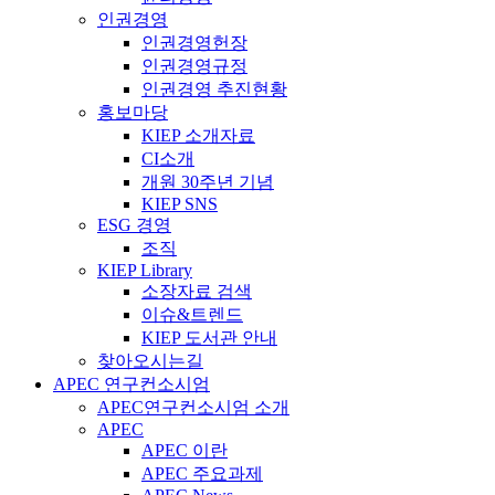
인권경영
인권경영헌장
인권경영규정
인권경영 추진현황
홍보마당
KIEP 소개자료
CI소개
개원 30주년 기념
KIEP SNS
ESG 경영
조직
KIEP Library
소장자료 검색
이슈&트렌드
KIEP 도서관 안내
찾아오시는길
APEC 연구컨소시엄
APEC연구컨소시엄 소개
APEC
APEC 이란
APEC 주요과제