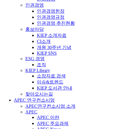
인권경영
인권경영헌장
인권경영규정
인권경영 추진현황
홍보마당
KIEP 소개자료
CI소개
개원 30주년 기념
KIEP SNS
ESG 경영
조직
KIEP Library
소장자료 검색
이슈&트렌드
KIEP 도서관 안내
찾아오시는길
APEC 연구컨소시엄
APEC연구컨소시엄 소개
APEC
APEC 이란
APEC 주요과제