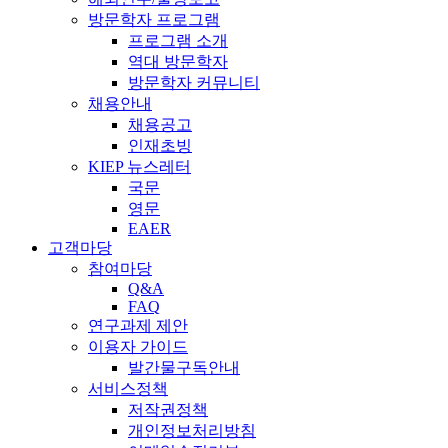
방문학자 프로그램
프로그램 소개
역대 방문학자
방문학자 커뮤니티
채용안내
채용공고
인재초빙
KIEP 뉴스레터
국문
영문
EAER
고객마당
참여마당
Q&A
FAQ
연구과제 제안
이용자 가이드
발간물구독안내
서비스정책
저작권정책
개인정보처리방침