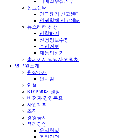
이메일수집거부
신고센터
연구윤리 신고센터
인권침해 신고센터
뉴스레터 신청
신청하기
신청정보수정
수신거부
재동의하기
홈페이지 담당자 연락처
연구원소개
원장소개
인사말
연혁
KIEP 역대 원장
비전과 경영목표
사업계획
조직
경영공시
윤리경영
윤리헌장
윤리강령