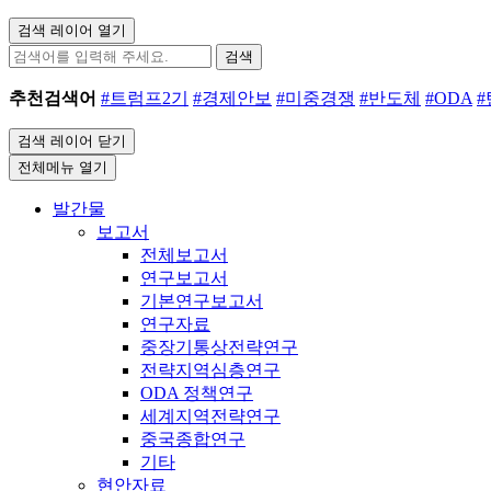
검색 레이어 열기
검색
추천검색어
#트럼프2기
#경제안보
#미중경쟁
#반도체
#ODA
검색 레이어 닫기
전체메뉴 열기
발간물
보고서
전체보고서
연구보고서
기본연구보고서
연구자료
중장기통상전략연구
전략지역심층연구
ODA 정책연구
세계지역전략연구
중국종합연구
기타
현안자료