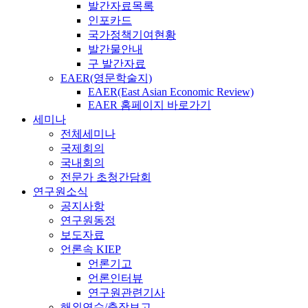
발간자료목록
인포카드
국가정책기여현황
발간물안내
구 발간자료
EAER(영문학술지)
EAER(East Asian Economic Review)
EAER 홈페이지 바로가기
세미나
전체세미나
국제회의
국내회의
전문가 초청간담회
연구원소식
공지사항
연구원동정
보도자료
언론속 KIEP
언론기고
언론인터뷰
연구원관련기사
해외연수/출장보고