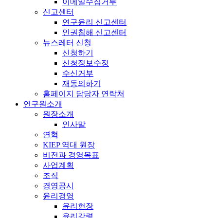
이메일수집거부
신고센터
연구윤리 신고센터
인권침해 신고센터
뉴스레터 신청
신청하기
신청정보수정
수신거부
재동의하기
홈페이지 담당자 연락처
연구원소개
원장소개
인사말
연혁
KIEP 역대 원장
비전과 경영목표
사업계획
조직
경영공시
윤리경영
윤리헌장
윤리강령