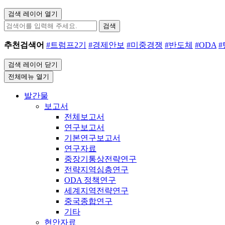
검색 레이어 열기
검색
추천검색어
#트럼프2기
#경제안보
#미중경쟁
#반도체
#ODA
검색 레이어 닫기
전체메뉴 열기
발간물
보고서
전체보고서
연구보고서
기본연구보고서
연구자료
중장기통상전략연구
전략지역심층연구
ODA 정책연구
세계지역전략연구
중국종합연구
기타
현안자료