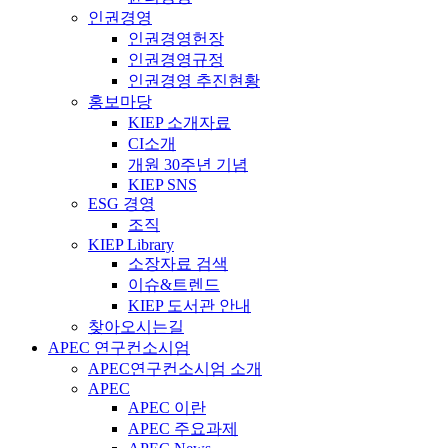
인권경영
인권경영헌장
인권경영규정
인권경영 추진현황
홍보마당
KIEP 소개자료
CI소개
개원 30주년 기념
KIEP SNS
ESG 경영
조직
KIEP Library
소장자료 검색
이슈&트렌드
KIEP 도서관 안내
찾아오시는길
APEC 연구컨소시엄
APEC연구컨소시엄 소개
APEC
APEC 이란
APEC 주요과제