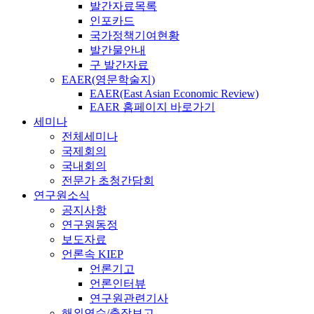
발간자료목록
인포카드
국가정책기여현황
발간물안내
구 발간자료
EAER(영문학술지)
EAER(East Asian Economic Review)
EAER 홈페이지 바로가기
세미나
전체세미나
국제회의
국내회의
전문가 초청간담회
연구원소식
공지사항
연구원동정
보도자료
언론속 KIEP
언론기고
언론인터뷰
연구원관련기사
해외연수/출장보고