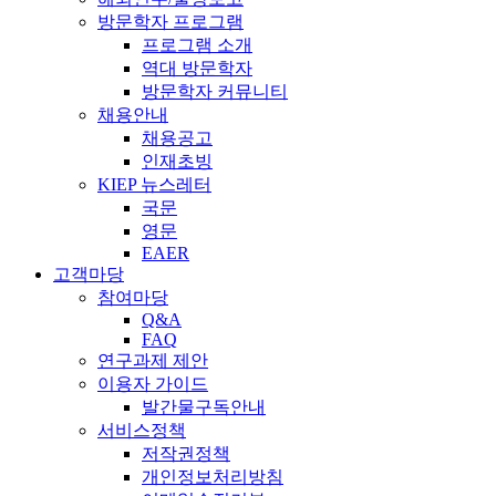
방문학자 프로그램
프로그램 소개
역대 방문학자
방문학자 커뮤니티
채용안내
채용공고
인재초빙
KIEP 뉴스레터
국문
영문
EAER
고객마당
참여마당
Q&A
FAQ
연구과제 제안
이용자 가이드
발간물구독안내
서비스정책
저작권정책
개인정보처리방침