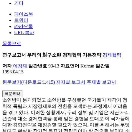
기타
페이스북
트위터
카카오톡
URL 복사
목록으로
연구보고서
우리의 對구소련 경제협력 기본전략
경제협력
저자
이창재
발간번호
93-13
자료언어
Korean
발간일
1993.04.15
원문보기(다운로드:1,415)
저자별 보고서
주제별 보고서
국문요약
소연방이 붕괴되었고 소연방을 구성했던 국가들이 제각기 정
치적 독립과 시장경제로의 전환을 모색하는 과정에서 어려움
을 겪고 있다. 이러한 상황에서, 우리 정부 및 기업은 지난 3~4
년간의 대소 경제협력을 통해 얻은 경험을 토대로 이 국가들에
대한 경협전략을 재점검할 필요가 있으며, 이를 위해서는 무엇
보다도 확실한 장기적 목표가 정립되어야 할 것으로 보인다.소