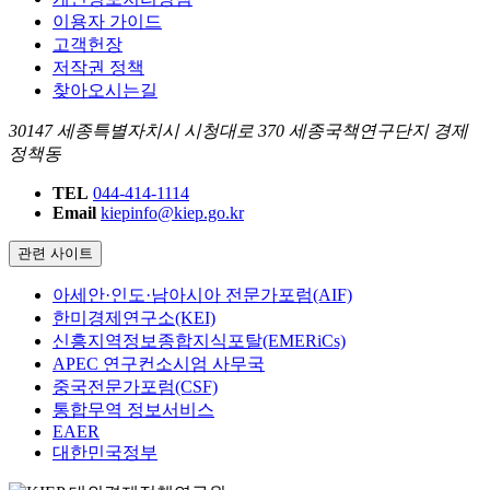
이용자 가이드
고객헌장
저작권 정책
찾아오시는길
30147 세종특별자치시 시청대로 370 세종국책연구단지 경제
정책동
TEL
044-414-1114
Email
kiepinfo@kiep.go.kr
관련 사이트
아세안·인도·남아시아 전문가포럼(AIF)
한미경제연구소(KEI)
신흥지역정보종합지식포탈(EMERiCs)
APEC 연구컨소시엄 사무국
중국전문가포럼(CSF)
통합무역 정보서비스
EAER
대한민국정부