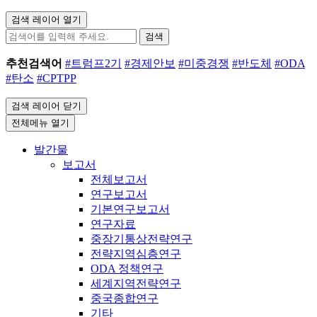
검색 레이어 열기
검색
추천검색어
#트럼프2기
#경제안보
#미중경쟁
#반도체
#ODA
#탄소
#CPTPP
검색 레이어 닫기
전체메뉴 열기
발간물
보고서
전체보고서
연구보고서
기본연구보고서
연구자료
중장기통상전략연구
전략지역심층연구
ODA 정책연구
세계지역전략연구
중국종합연구
기타