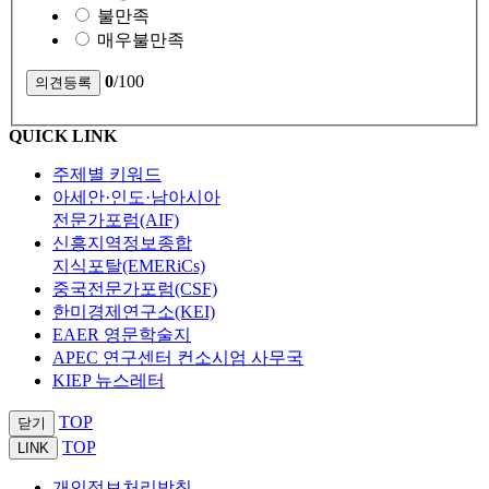
불만족
매우불만족
0
/100
QUICK LINK
주제별 키워드
아세안·인도·남아시아
전문가포럼(AIF)
신흥지역정보종합
지식포탈(EMERiCs)
중국전문가포럼(CSF)
한미경제연구소(KEI)
EAER 영문학술지
APEC 연구센터 컨소시엄 사무국
KIEP 뉴스레터
TOP
닫기
TOP
LINK
개인정보처리방침