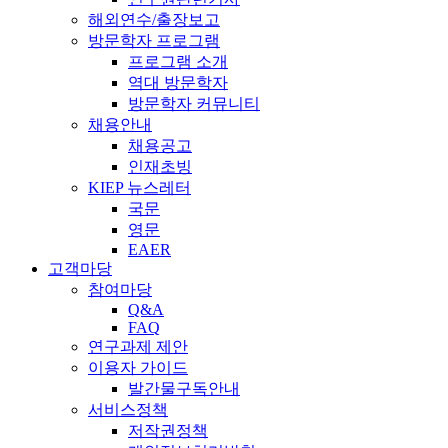
해외연수/출장보고
방문학자 프로그램
프로그램 소개
역대 방문학자
방문학자 커뮤니티
채용안내
채용공고
인재초빙
KIEP 뉴스레터
국문
영문
EAER
고객마당
참여마당
Q&A
FAQ
연구과제 제안
이용자 가이드
발간물구독안내
서비스정책
저작권정책