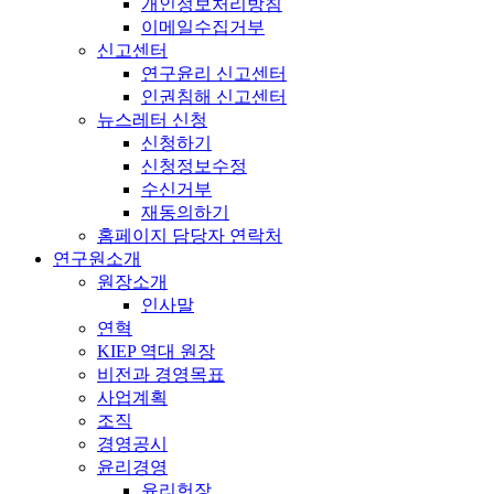
개인정보처리방침
이메일수집거부
신고센터
연구윤리 신고센터
인권침해 신고센터
뉴스레터 신청
신청하기
신청정보수정
수신거부
재동의하기
홈페이지 담당자 연락처
연구원소개
원장소개
인사말
연혁
KIEP 역대 원장
비전과 경영목표
사업계획
조직
경영공시
윤리경영
윤리헌장