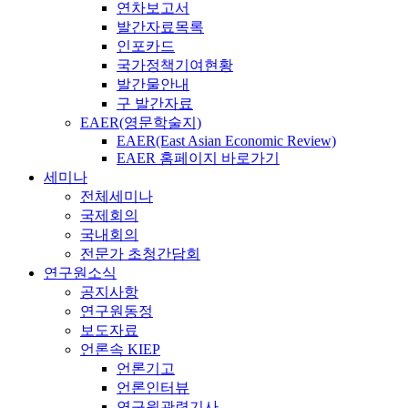
연차보고서
발간자료목록
인포카드
국가정책기여현황
발간물안내
구 발간자료
EAER(영문학술지)
EAER(East Asian Economic Review)
EAER 홈페이지 바로가기
세미나
전체세미나
국제회의
국내회의
전문가 초청간담회
연구원소식
공지사항
연구원동정
보도자료
언론속 KIEP
언론기고
언론인터뷰
연구원관련기사