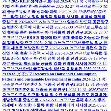
기타
2025 KIEP 정책연구 브리핑
2026-07-21
중국종합연구
디
지털 전환 분야 한·중 공동연구
2026-02-27
연구자료
한국기업
의 중동부유럽 진출 성과와 과제
2026-03-24
전략지역심층연
구
브라질 내수시장의 특징과 정책적 시사점: 비공식 경제를
중심으로
2026-02-27
기본연구보고서
일본의 반도체 공급망구
조 변화와 한국에 대한 시사점
2025-12-30
연구자료
크루즈 산
업 협력을 통한 동북아시아 다자협력 방안 연구
2026-02-27
기
본연구보고서
BRICS 확장에 따른 경제 블록화 가능성과 한국
의 정책 방향 연구
2025-12-30
기본연구보고서
글로벌 질서 변
동과 새로운 북방전략 연구
2025-12-30
연구자료
유럽의 첨단
산업 지원 현황과 정책 시사점
2025-10-28
연구자료
북유럽 및
발트 3국의 탈러시아 경제 정책 성과 및 전망
2025-09-18
연구
자료
중국의 핵심광물 공급망 강화 전략과 시사점
2025-08-14
연구보고서
한·일 국교정상화 60년과 미래비전 2050
2025-08-
29
ODA 정책연구
Research on Household Consumption
Patterns and Sustainable Development in India
2024-12-31
중
국종합연구
대전환기의 대중국 전략 연구2
2024-12-31
중국종
합연구
대전환기의 대중국 전략 연구1
2024-12-31
세계지역전
략연구
인도의 인프라 정책 및 수요 분석과 한·인도 협력방안:
개발협력을 중심으로
2024-12-31
연구자료
홍해 위기가 우리
경제에 미친 영향과 물류 회랑 다변화에의 시사점
2025-05-27
기타
2024 KIEP 정책연구 브리핑
2025-04-30
기본연구보고서