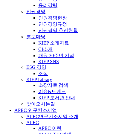
윤리강령
인권경영
인권경영헌장
인권경영규정
인권경영 추진현황
홍보마당
KIEP 소개자료
CI소개
개원 30주년 기념
KIEP SNS
ESG 경영
조직
KIEP Library
소장자료 검색
이슈&트렌드
KIEP 도서관 안내
찾아오시는길
APEC 연구컨소시엄
APEC연구컨소시엄 소개
APEC
APEC 이란