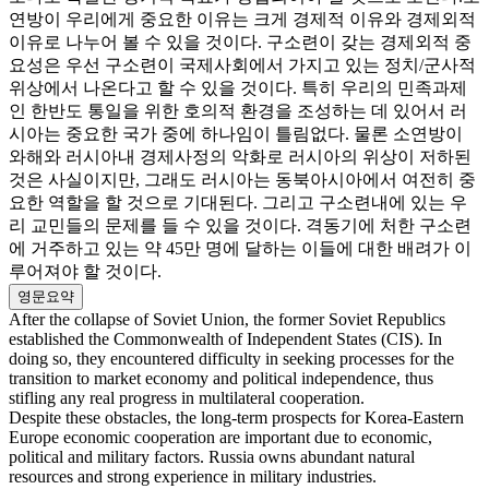
연방이 우리에게 중요한 이유는 크게 경제적 이유와 경제외적
이유로 나누어 볼 수 있을 것이다. 구소련이 갖는 경제외적 중
요성은 우선 구소련이 국제사회에서 가지고 있는 정치/군사적
위상에서 나온다고 할 수 있을 것이다. 특히 우리의 민족과제
인 한반도 통일을 위한 호의적 환경을 조성하는 데 있어서 러
시아는 중요한 국가 중에 하나임이 틀림없다. 물론 소연방이
와해와 러시아내 경제사정의 악화로 러시아의 위상이 저하된
것은 사실이지만, 그래도 러시아는 동북아시아에서 여전히 중
요한 역할을 할 것으로 기대된다. 그리고 구소련내에 있는 우
리 교민들의 문제를 들 수 있을 것이다. 격동기에 처한 구소련
에 거주하고 있는 약 45만 명에 달하는 이들에 대한 배려가 이
루어져야 할 것이다.
영문요약
After the collapse of Soviet Union, the former Soviet Republics
established the Commonwealth of Independent States (CIS). In
doing so, they encountered difficulty in seeking processes for the
transition to market economy and political independence, thus
stifling any real progress in multilateral cooperation.
Despite these obstacles, the long-term prospects for Korea-Eastern
Europe economic cooperation are important due to economic,
political and military factors. Russia owns abundant natural
resources and strong experience in military industries.