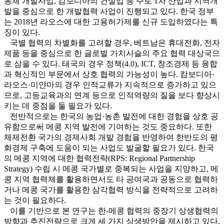
동체 개발사업, 캄보디아의 건설업 등 주로 1차 산업과 지역개
발을 중심으로 한 개발협력 사업이 진행되고 있다. 한국 정부
는 2018년 라오스에 대한 고용허가제를 신규 도입하였다는 특
징이 있다.
국별 협력의 차별화를 고려할 경우, 베트남은 휴대전화, 전자
제품 등을 중심으로 한 글로벌 가치사슬의 주요 협력 대상국으
로 삼을 수 있다. 태국의 경우 정책(4.0), ICT, 창조경제 등 융합
과 혁신적인 부문에서 상호 협력의 가능성이 높다. 캄보디아·
라오스·미얀마의 경우 인적교류가 지속적으로 증가하고 있으
므로, 고등교육과의 연계 등으로 인적역량의 질을 보다 향상시
키는 데 중점을 둘 필요가 있다.
전반적으로는 한국의 농업·농촌 발전에 대한 경험을 상호 공
유함으로써 메콩 지역 발전에 기여하는 것도 중요하다. 또한
체제전환 국가의 경제사회 개발 경험을 반영하여 한반도의 평
화경제 구축에 도움이 되는 사업도 발굴할 필요가 있다. 한국
의 메콩 지역에 대한 협력전략(RPS: Regional Partnership
Strategy) 수립 시 메콩 국가별로 중복되는 사업을 지양하고, 메
콩 지역 협력체를 활용하면서도 타 공여국과 공동으로 협력하
거나 메콩 국가를 활용한 삼각협력 방식을 전략적으로 고려하
는 것이 필요하다.
이를 기반으로 본 연구는 한-메콩 협력의 중장기 상생협력의
방향과 추진전략으로 크게 세 가지 상생방안을 제시하고 있다.