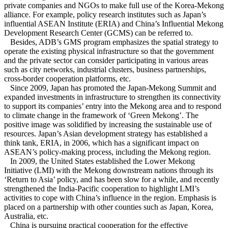
private companies and NGOs to make full use of the Korea-Mekong
alliance. For example, policy research institutes such as Japan’s
influential ASEAN Institute (ERIA) and China’s Influential Mekong
Development Research Center (GCMS) can be referred to.
Besides, ADB’s GMS program emphasizes the spatial strategy to
operate the existing physical infrastructure so that the government
and the private sector can consider participating in various areas
such as city networks, industrial clusters, business partnerships,
cross-border cooperation platforms, etc.
Since 2009, Japan has promoted the Japan-Mekong Summit and
expanded investments in infrastructure to strengthen its connectivity
to support its companies’ entry into the Mekong area and to respond
to climate change in the framework of ‘Green Mekong’. The
positive image was solidified by increasing the sustainable use of
resources. Japan’s Asian development strategy has established a
think tank, ERIA, in 2006, which has a significant impact on
ASEAN’s policy-making process, including the Mekong region.
In 2009, the United States established the Lower Mekong
Initiative (LMI) with the Mekong downstream nations through its
‘Return to Asia’ policy, and has been slow for a while, and recently
strengthened the India-Pacific cooperation to highlight LMI’s
activities to cope with China’s influence in the region. Emphasis is
placed on a partnership with other counties such as Japan, Korea,
Australia, etc.
China is pursuing practical cooperation for the effective