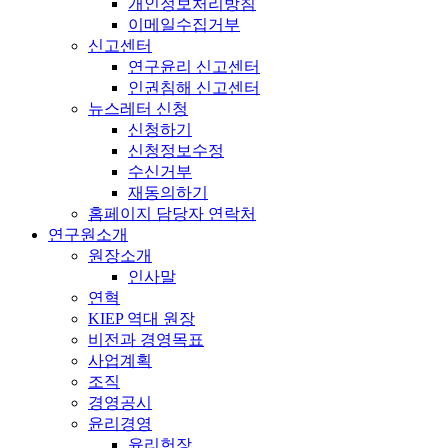
개인정보처리방침
이메일수집거부
신고센터
연구윤리 신고센터
인권침해 신고센터
뉴스레터 신청
신청하기
신청정보수정
수신거부
재동의하기
홈페이지 담당자 연락처
연구원소개
원장소개
인사말
연혁
KIEP 역대 원장
비전과 경영목표
사업계획
조직
경영공시
윤리경영
윤리헌장