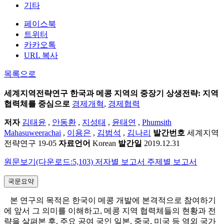
기타
페이스북
트위터
카카오톡
URL 복사
목록으로
세계지역전략연구
한국과 메콩 지역의 중장기 상생전략: 지역
협력체를 중심으로
경제개혁
,
경제협력
저자
김태윤
,
안동환
,
지성태
,
윤태연
,
Phumsith
Mahasuweerachai
,
이용은
,
김범석
,
김나리
발간번호
세계지역
전략연구 19-05
자료언어
Korean
발간일
2019.12.31
원문보기(다운로드:5,103)
저자별 보고서
주제별 보고서
국문요약
본 연구의 목적은 한국이 메콩 개발에 본격적으로 참여하기
에 앞서 그 의미를 이해하고, 메콩 지역 협력체들의 현황과 전
략을 살펴본 후, 주요 공여 국인 일본, 중국, 미국 등 역외 국가