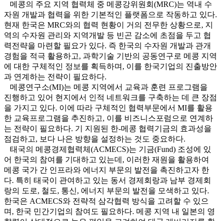
메콩의 주요 지역 협력체 중 메콩강위원회(MRC)는 역내 수
자원 개발과 협력을 위한 기본적인 플랫폼으로 작동하고 있다.
현재 한국은 MRC와의 협력 현황이 거의 전무한 상황으로, 지
역의 수자원 관리와 지역개발 등 빈곤 감소에 초점을 두고 협
력전략을 마련할 필요가 있다. 즉 한국의 수자원 개발과 관개
경험을 적극 활용하고, 과학기술 기반의 공동연구로 메콩 지역
에 대한 구체적인 정보를 획득하며, 이를 한국기업의 진출방안
과 연계하는 전략이 필요하다.
메콩연구소(MI)는 메콩 지역에서 교육과 훈련 프로그램을
진행하고 있어 현지에서 인적 네트워크를 구축하는 데 큰 장점
을 가지고 있다. 이에 따라 구체적인 협력부문에서 MI를 활용
한 교육프로그램을 추진하고, 이를 비즈니스포럼으로 연계하
는 전략이 필요하다. 기 지원된 한-메콩 협력기금의 효과성을
점검하고, 보다 나은 방향을 설정하는 것도 중요하다.
태국의 메콩경제협력체(ACMECS)는 기금(Fund) 조성에 있
어 한국의 참여를 기대하고 있는데, 이러한 재원을 활용하여
메콩 국가 간 인프라와 에너지 부문의 발전을 촉진하고자 한
다. 특히 태국이 관여하고 있는 동서 경제회랑과 남부 경제회
랑의 도로, 철도, 통신, 에너지 부문의 발전을 모색하고 있다.
한국은 ACMECS와 전략적 삼각협력 방식을 고려할 수 있으
며, 한국 민간기업의 참여도 필요하다. 메콩 지역 내 일본의 영