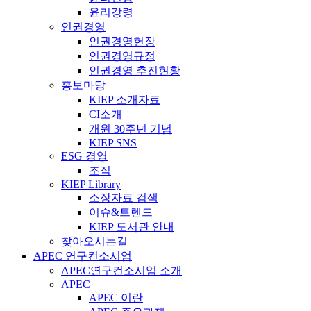
윤리강령
인권경영
인권경영헌장
인권경영규정
인권경영 추진현황
홍보마당
KIEP 소개자료
CI소개
개원 30주년 기념
KIEP SNS
ESG 경영
조직
KIEP Library
소장자료 검색
이슈&트렌드
KIEP 도서관 안내
찾아오시는길
APEC 연구컨소시엄
APEC연구컨소시엄 소개
APEC
APEC 이란