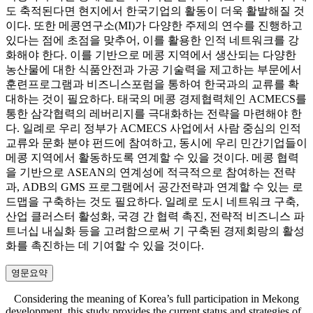
도 축적된다면 현지에서 한국기업의 활동이 더욱 활발해질 것
이다. 또한 메콩연구소(MI)가 다양한 주제의 연수를 진행하고
있다는 점에 초점을 맞추어, 이를 활용한 인적 네트워크를 강
화해야 한다. 이를 기반으로 메콩 지역에서 생산되는 다양한
농산물에 대한 식품안전과 가공 기술력을 제고하는 부문에서
훈련프로그램과 비즈니스포럼을 통하여 한국과의 교류를 확
대하는 것이 필요하다. 태국의 메콩 경제협력체인 ACMECS를
통한 삼각협력의 레버리지를 극대화하는 전략을 마련해야 한
다. 일례로 우리 정부가 ACMECS 사업에서 사람 중심의 인적
교류와 문화 분야 펀드에 참여하고, 동시에 우리 민간기업들이
메콩 지역에서 활동하도록 연계할 수 있을 것이다. 메콩 협력
을 기반으로 ASEAN의 연계성에 적극적으로 참여하는 전략
과, ADB의 GMS 프로그램에서 공간전략과 연계할 수 있는 로
드맵을 구축하는 것도 필요하다. 일례로 도시 네트워크 구축,
산업 클러스터 활성화, 국경 간 협력 촉진, 전략적 비즈니스 파
트너십 내실화 등을 고려함으로써 기 구축된 경제회랑의 활성
화를 촉진하는 데 기여할 수 있을 것이다.
영문요약
Considering the meaning of Korea’s full participation in Mekong
development, this study provides the current status and strategies of