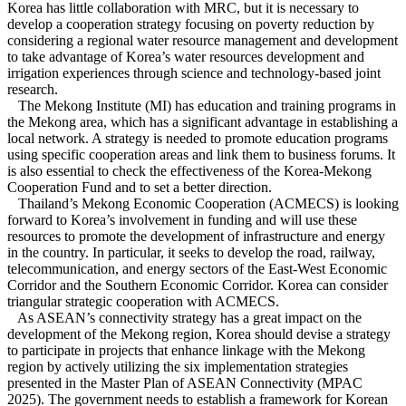
Korea has little collaboration with MRC, but it is necessary to
develop a cooperation strategy focusing on poverty reduction by
considering a regional water resource management and development
to take advantage of Korea’s water resources development and
irrigation experiences through science and technology-based joint
research.
The Mekong Institute (MI) has education and training programs in
the Mekong area, which has a significant advantage in establishing a
local network. A strategy is needed to promote education programs
using specific cooperation areas and link them to business forums. It
is also essential to check the effectiveness of the Korea-Mekong
Cooperation Fund and to set a better direction.
Thailand’s Mekong Economic Cooperation (ACMECS) is looking
forward to Korea’s involvement in funding and will use these
resources to promote the development of infrastructure and energy
in the country. In particular, it seeks to develop the road, railway,
telecommunication, and energy sectors of the East-West Economic
Corridor and the Southern Economic Corridor. Korea can consider
triangular strategic cooperation with ACMECS.
As ASEAN’s connectivity strategy has a great impact on the
development of the Mekong region, Korea should devise a strategy
to participate in projects that enhance linkage with the Mekong
region by actively utilizing the six implementation strategies
presented in the Master Plan of ASEAN Connectivity (MPAC
2025). The government needs to establish a framework for Korean