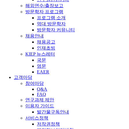
해외연수/출장보고
방문학자 프로그램
프로그램 소개
역대 방문학자
방문학자 커뮤니티
채용안내
채용공고
인재초빙
KIEP 뉴스레터
국문
영문
EAER
고객마당
참여마당
Q&A
FAQ
연구과제 제안
이용자 가이드
발간물구독안내
서비스정책
저작권정책