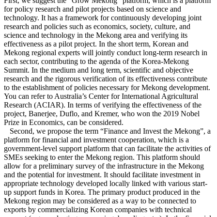
First, we suggest the “Grow Mekong” platform, which is a platform
for policy research and pilot projects based on science and
technology. It has a framework for continuously developing joint
research and policies such as economics, society, culture, and
science and technology in the Mekong area and verifying its
effectiveness as a pilot project. In the short term, Korean and
Mekong regional experts will jointly conduct long-term research in
each sector, contributing to the agenda of the Korea-Mekong
Summit. In the medium and long term, scientific and objective
research and the rigorous verification of its effectiveness contribute
to the establishment of policies necessary for Mekong development.
You can refer to Australia’s Center for International Agricultural
Research (ACIAR). In terms of verifying the effectiveness of the
project, Banerjee, Duflo, and Kremer, who won the 2019 Nobel
Prize in Economics, can be considered.
Second, we propose the term “Finance and Invest the Mekong”, a
platform for financial and investment cooperation, which is a
government-level support platform that can facilitate the activities of
SMEs seeking to enter the Mekong region. This platform should
allow for a preliminary survey of the infrastructure in the Mekong
and the potential for investment. It should facilitate investment in
appropriate technology developed locally linked with various start-
up support funds in Korea. The primary product produced in the
Mekong region may be considered as a way to be connected to
exports by commercializing Korean companies with technical