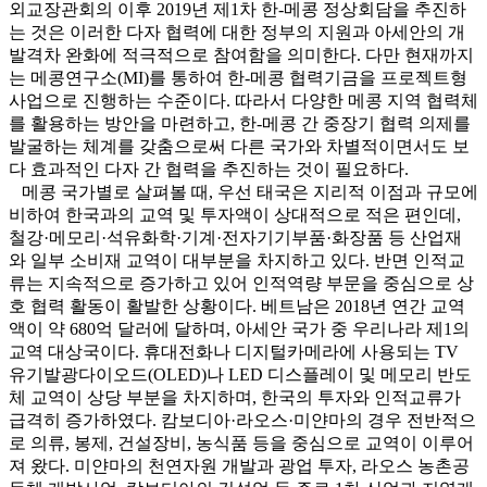
외교장관회의 이후 2019년 제1차 한-메콩 정상회담을 추진하
는 것은 이러한 다자 협력에 대한 정부의 지원과 아세안의 개
발격차 완화에 적극적으로 참여함을 의미한다. 다만 현재까지
는 메콩연구소(MI)를 통하여 한-메콩 협력기금을 프로젝트형
사업으로 진행하는 수준이다. 따라서 다양한 메콩 지역 협력체
를 활용하는 방안을 마련하고, 한-메콩 간 중장기 협력 의제를
발굴하는 체계를 갖춤으로써 다른 국가와 차별적이면서도 보
다 효과적인 다자 간 협력을 추진하는 것이 필요하다.
메콩 국가별로 살펴볼 때, 우선 태국은 지리적 이점과 규모에
비하여 한국과의 교역 및 투자액이 상대적으로 적은 편인데,
철강·메모리·석유화학·기계·전자기기부품·화장품 등 산업재
와 일부 소비재 교역이 대부분을 차지하고 있다. 반면 인적교
류는 지속적으로 증가하고 있어 인적역량 부문을 중심으로 상
호 협력 활동이 활발한 상황이다. 베트남은 2018년 연간 교역
액이 약 680억 달러에 달하며, 아세안 국가 중 우리나라 제1의
교역 대상국이다. 휴대전화나 디지털카메라에 사용되는 TV
유기발광다이오드(OLED)나 LED 디스플레이 및 메모리 반도
체 교역이 상당 부분을 차지하며, 한국의 투자와 인적교류가
급격히 증가하였다. 캄보디아·라오스·미얀마의 경우 전반적으
로 의류, 봉제, 건설장비, 농식품 등을 중심으로 교역이 이루어
져 왔다. 미얀마의 천연자원 개발과 광업 투자, 라오스 농촌공