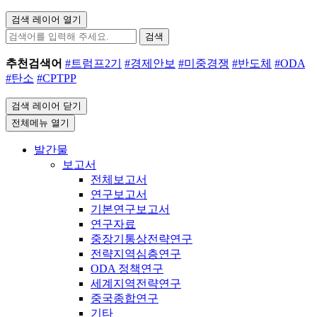
검색 레이어 열기
검색
추천검색어
#트럼프2기
#경제안보
#미중경쟁
#반도체
#ODA
#탄소
#CPTPP
검색 레이어 닫기
전체메뉴 열기
발간물
보고서
전체보고서
연구보고서
기본연구보고서
연구자료
중장기통상전략연구
전략지역심층연구
ODA 정책연구
세계지역전략연구
중국종합연구
기타