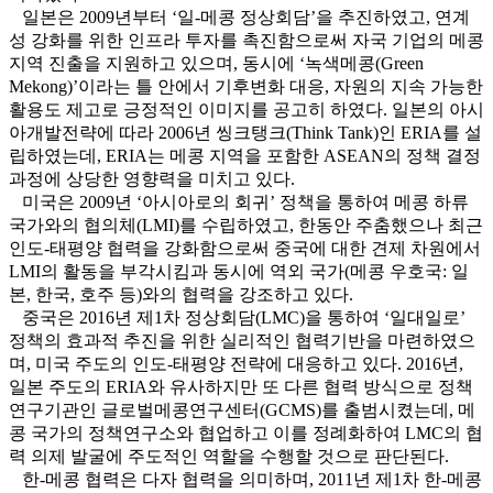
일본은 2009년부터 ‘일-메콩 정상회담’을 추진하였고, 연계
성 강화를 위한 인프라 투자를 촉진함으로써 자국 기업의 메콩
지역 진출을 지원하고 있으며, 동시에 ‘녹색메콩(Green
Mekong)’이라는 틀 안에서 기후변화 대응, 자원의 지속 가능한
활용도 제고로 긍정적인 이미지를 공고히 하였다. 일본의 아시
아개발전략에 따라 2006년 씽크탱크(Think Tank)인 ERIA를 설
립하였는데, ERIA는 메콩 지역을 포함한 ASEAN의 정책 결정
과정에 상당한 영향력을 미치고 있다.
미국은 2009년 ‘아시아로의 회귀’ 정책을 통하여 메콩 하류
국가와의 협의체(LMI)를 수립하였고, 한동안 주춤했으나 최근
인도-태평양 협력을 강화함으로써 중국에 대한 견제 차원에서
LMI의 활동을 부각시킴과 동시에 역외 국가(메콩 우호국: 일
본, 한국, 호주 등)와의 협력을 강조하고 있다.
중국은 2016년 제1차 정상회담(LMC)을 통하여 ‘일대일로’
정책의 효과적 추진을 위한 실리적인 협력기반을 마련하였으
며, 미국 주도의 인도-태평양 전략에 대응하고 있다. 2016년,
일본 주도의 ERIA와 유사하지만 또 다른 협력 방식으로 정책
연구기관인 글로벌메콩연구센터(GCMS)를 출범시켰는데, 메
콩 국가의 정책연구소와 협업하고 이를 정례화하여 LMC의 협
력 의제 발굴에 주도적인 역할을 수행할 것으로 판단된다.
한-메콩 협력은 다자 협력을 의미하며, 2011년 제1차 한-메콩