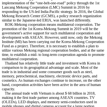
implementation of the “one-belt-one-road” policy through the 1st
Lancang Mekong Cooperation (LMC) Summit in 2016 by
responding to the US-led India-Pacific strategy. In 2016, the Global
Mekong Research Center (GCMS), a policy research organization
similar to the Japanese-led ERIA, was launched differently.
ROK-Mekong cooperation means multilateral cooperation. The
promotion of the 1st Korea-Mekong Summit in 2019 will be the
government’s active support for such multilateral cooperation and
development with ASEAN. However, until now, only the Mekong
Institute (MI) has been carrying out the Korea-Mekong Cooperation
Fund as a project. Therefore, it is necessary to establish a plan to
utilize various Mekong regional cooperation bodies, and at the same
time, to establish a mid- to long-term cooperation agenda to promote
multilateral cooperation.
Thailand has relatively little trade and investment with Korea in
comparison to its geographical advantage and scale. Most of the
trade is in industrial and some consumer goods such as steel,
memory, petrochemical, machinery, electronic device parts, and
cosmetics. As human exchanges continue to increase, on the other
hand, cooperation activities have been active in the area of ​​human
capacity.
The annual trade with Vietnam is about $ 68 billion in 2018,
making it the first trade partner among ASEAN countries. TV
(OLEDs), LED displays, and memory semi-conductors used in
mobile phones and digital cameras account for a large portion.