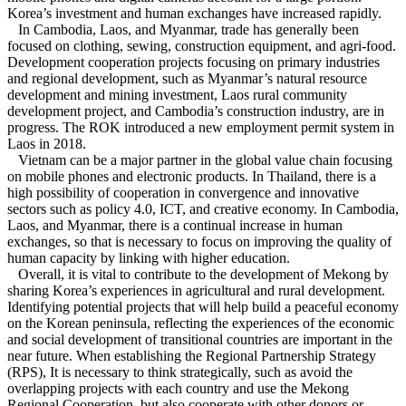
Korea’s investment and human exchanges have increased rapidly.
In Cambodia, Laos, and Myanmar, trade has generally been
focused on clothing, sewing, construction equipment, and agri-food.
Development cooperation projects focusing on primary industries
and regional development, such as Myanmar’s natural resource
development and mining investment, Laos rural community
development project, and Cambodia’s construction industry, are in
progress. The ROK introduced a new employment permit system in
Laos in 2018.
Vietnam can be a major partner in the global value chain focusing
on mobile phones and electronic products. In Thailand, there is a
high possibility of cooperation in convergence and innovative
sectors such as policy 4.0, ICT, and creative economy. In Cambodia,
Laos, and Myanmar, there is a continual increase in human
exchanges, so that is necessary to focus on improving the quality of
human capacity by linking with higher education.
Overall, it is vital to contribute to the development of Mekong by
sharing Korea’s experiences in agricultural and rural development.
Identifying potential projects that will help build a peaceful economy
on the Korean peninsula, reflecting the experiences of the economic
and social development of transitional countries are important in the
near future. When establishing the Regional Partnership Strategy
(RPS), It is necessary to think strategically, such as avoid the
overlapping projects with each country and use the Mekong
Regional Cooperation, but also cooperate with other donors or