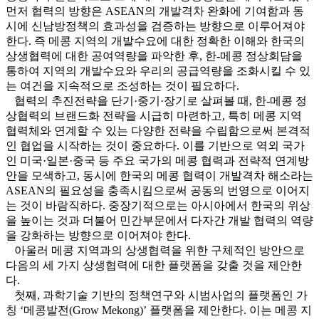
먼저 협력의 방향은 ASEAN의 개발격차 완화에 기여함과 동
시에 신남방정책의 효과성을 검증하는 방향으로 이루어져야
한다. 즉 메콩 지역의 개발수요에 대한 정확한 이해와 한국의
상생협력에 대한 공여역량을 파악한 후, 한-메콩 정상회담을
통하여 지역의 개발수요와 우리의 공급역량을 조화시킬 수 있
는 여건을 지속적으로 조성하는 것이 필요하다.
협력의 추진전략을 단기·중기·장기로 살펴볼 때, 한-메콩 정
상협력의 브랜드화 전략을 시급히 마련하고, 특히 메콩 지역
협력체와 연계할 수 있는 다양한 전략을 수립함으로써 본격적
인 협업을 시작하는 것이 중요하다. 이를 기반으로 역외 국가
인 미국·일본·중국 등 주요 국가의 메콩 협력과 전략적 연계방
안을 모색하고, 동시에 한국의 메콩 협력이 개발격차 해소라는
ASEAN의 필요성을 충족시킴으로써 공동의 번영으로 이어지
는 것이 바람직하다. 중장기적으로는 아시아에서 한국의 위상
을 높이는 것과 더불어 민간부문에서 다자간 개발 협력의 역량
을 강화하는 방향으로 이어져야 한다.
아울러 메콩 지역과의 상생협력을 위한 구체적인 방안으로
다음의 세 가지 상생협력에 대한 플랫폼을 갖출 것을 제안한
다.
첫째, 과학기술 기반의 정책연구와 시범사업의 플랫폼인 가
칭 ‘메콩발전(Grow Mekong)’ 플랫폼을 제안한다. 이는 메콩 지