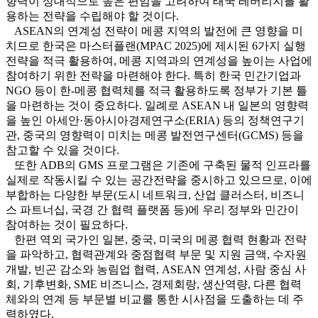
향력이 상대적으로 높은 편임을 고려하여 태국 레버리지를 활
용하는 전략을 수립해야 할 것이다.
ASEAN의 연계성 전략이 메콩 지역의 발전에 큰 영향을 미
치므로 한국은 마스터플랜(MPAC 2025)에 제시된 6가지 실행
전략을 적극 활용하여, 메콩 지역과의 연계성을 높이는 사업에
참여하기 위한 전략을 마련해야 한다. 특히 한국 민간기업과
NGO 등이 한-메콩 협력체를 적극 활용하도록 정부가 기본 틀
을 마련하는 것이 중요하다. 일례로 ASEAN 내 일본의 영향력
을 높인 아세안·동아시아경제연구소(ERIA) 등의 정책연구기
관, 중국의 영향력이 미치는 메콩 발전연구센터(GCMS) 등을
참고할 수 있을 것이다.
또한 ADB의 GMS 프로그램은 기존에 구축된 물적 인프라를
실제로 작동시킬 수 있는 공간전략을 중시하고 있으므로, 이에
부합하는 다양한 부문(도시 네트워크, 산업 클러스터, 비즈니
스 파트너십, 국경 간 협력 플랫폼 등)에 우리 정부와 민간이
참여하는 것이 필요하다.
한편 역외 국가인 일본, 중국, 미국의 메콩 협력 현황과 전략
을 파악하고, 협력관계와 중점협력 부문 및 지원 금액, 수자원
개발, 빈곤 감소와 농림업 협력, ASEAN 연계성, 사람 중심 사
회, 기후변화, SME 비즈니스, 경제회랑, 생산역량, 다른 협력
체와의 연계 등 부문별 비교를 통한 시사점을 도출하는 데 주
력하였다.