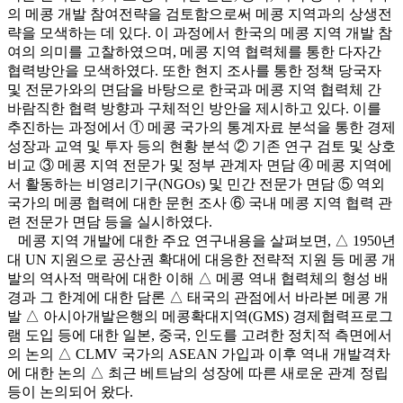
의 메콩 개발 참여전략을 검토함으로써 메콩 지역과의 상생전
략을 모색하는 데 있다. 이 과정에서 한국의 메콩 지역 개발 참
여의 의미를 고찰하였으며, 메콩 지역 협력체를 통한 다자간
협력방안을 모색하였다. 또한 현지 조사를 통한 정책 당국자
및 전문가와의 면담을 바탕으로 한국과 메콩 지역 협력체 간
바람직한 협력 방향과 구체적인 방안을 제시하고 있다. 이를
추진하는 과정에서 ① 메콩 국가의 통계자료 분석을 통한 경제
성장과 교역 및 투자 등의 현황 분석 ② 기존 연구 검토 및 상호
비교 ③ 메콩 지역 전문가 및 정부 관계자 면담 ④ 메콩 지역에
서 활동하는 비영리기구(NGOs) 및 민간 전문가 면담 ⑤ 역외
국가의 메콩 협력에 대한 문헌 조사 ⑥ 국내 메콩 지역 협력 관
련 전문가 면담 등을 실시하였다.
메콩 지역 개발에 대한 주요 연구내용을 살펴보면, △ 1950년
대 UN 지원으로 공산권 확대에 대응한 전략적 지원 등 메콩 개
발의 역사적 맥락에 대한 이해 △ 메콩 역내 협력체의 형성 배
경과 그 한계에 대한 담론 △ 태국의 관점에서 바라본 메콩 개
발 △ 아시아개발은행의 메콩확대지역(GMS) 경제협력프로그
램 도입 등에 대한 일본, 중국, 인도를 고려한 정치적 측면에서
의 논의 △ CLMV 국가의 ASEAN 가입과 이후 역내 개발격차
에 대한 논의 △ 최근 베트남의 성장에 따른 새로운 관계 정립
등이 논의되어 왔다.