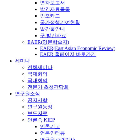
연차보고서
발간자료목록
인포카드
국가정책기여현황
발간물안내
구 발간자료
EAER(영문학술지)
EAER(East Asian Economic Review)
EAER 홈페이지 바로가기
세미나
전체세미나
국제회의
국내회의
전문가 초청간담회
연구원소식
공지사항
연구원동정
보도자료
언론속 KIEP
언론기고
언론인터뷰
연구원관련기사