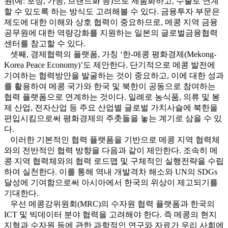
원(예: 포장, 가공, 브랜드화 등)으로 제품화하고, 수출로 연계
할 수 있도록 하는 방식도 고려해볼 수 있다. 금융투자 부문은
제도에 대한 이해와 상호 협력이 중요하므로, 메콩 지역 금융
공무원에 대한 역량강화를 지원하는 일본의 글로벌금융협력
센터를 참고할 수 있다.
셋째, 경제협력의 플랫폼, 가칭 ‘한-메콩 평화경제(Mekong-
Korea Peace Economy)’도 제안한다. 단기적으로 메콩 발전에
기여하는 협력방안을 발굴하는 것이 중요하고, 이에 대한 성과
를 활용하여 메콩 국가와 한국 및 북한이 공동으로 참여하는
협력 플랫폼으로 연계하는 것이다. 일례로 농식품, 의류 및 봉
제 산업, 전자산업 등 주요 산업별 글로벌 가치사슬에 북한을
편입시킴으로써 평화경제의 주춧돌을 놓는 계기로 삼을 수 있
다.
이러한 기본적인 협력 플랫폼을 기반으로 메콩 지역 협력체
와의 전반적인 협력 방향을 다음과 같이 제안한다. 조속히 메
콩 지역 협력체와의 협력 로드맵 및 구체적인 실행전략을 수립
하여 실천한다. 이를 통해 역내 개발격차 해소와 UN의 SDGs
달성에 기여함으로써 아시아에서 한국의 위상이 제고되기를
기대한다.
우선 메콩강위원회(MRC)의 수자원 협력 플랫폼과 한국의
ICT 및 빅데이터 분야 협력을 고려해야 한다. 즉 메콩의 현지
지형과 수자원 등에 관한 과학적인 연구와 자료가 우리 사회에