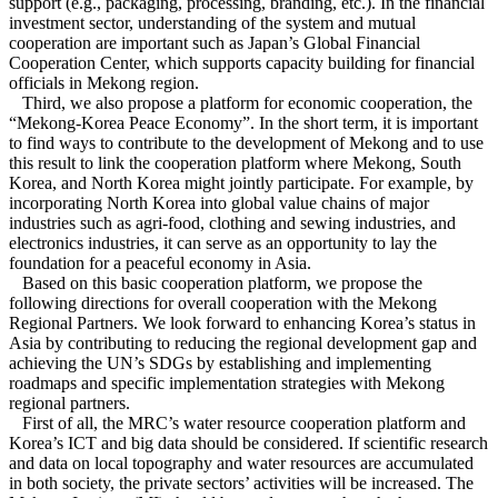
support (e.g., packaging, processing, branding, etc.). In the financial
investment sector, understanding of the system and mutual
cooperation are important such as Japan’s Global Financial
Cooperation Center, which supports capacity building for financial
officials in Mekong region.
Third, we also propose a platform for economic cooperation, the
“Mekong-Korea Peace Economy”. In the short term, it is important
to find ways to contribute to the development of Mekong and to use
this result to link the cooperation platform where Mekong, South
Korea, and North Korea might jointly participate. For example, by
incorporating North Korea into global value chains of major
industries such as agri-food, clothing and sewing industries, and
electronics industries, it can serve as an opportunity to lay the
foundation for a peaceful economy in Asia.
Based on this basic cooperation platform, we propose the
following directions for overall cooperation with the Mekong
Regional Partners. We look forward to enhancing Korea’s status in
Asia by contributing to reducing the regional development gap and
achieving the UN’s SDGs by establishing and implementing
roadmaps and specific implementation strategies with Mekong
regional partners.
First of all, the MRC’s water resource cooperation platform and
Korea’s ICT and big data should be considered. If scientific research
and data on local topography and water resources are accumulated
in both society, the private sectors’ activities will be increased. The