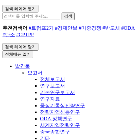
검색 레이어 열기
검색
추천검색어
#트럼프2기
#경제안보
#미중경쟁
#반도체
#ODA
#탄소
#CPTPP
검색 레이어 닫기
전체메뉴 열기
발간물
보고서
전체보고서
연구보고서
기본연구보고서
연구자료
중장기통상전략연구
전략지역심층연구
ODA 정책연구
세계지역전략연구
중국종합연구
기타