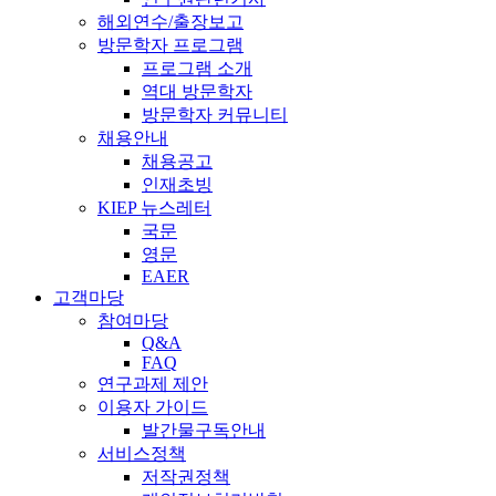
해외연수/출장보고
방문학자 프로그램
프로그램 소개
역대 방문학자
방문학자 커뮤니티
채용안내
채용공고
인재초빙
KIEP 뉴스레터
국문
영문
EAER
고객마당
참여마당
Q&A
FAQ
연구과제 제안
이용자 가이드
발간물구독안내
서비스정책
저작권정책