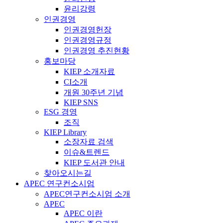
윤리강령
인권경영
인권경영헌장
인권경영규정
인권경영 추진현황
홍보마당
KIEP 소개자료
CI소개
개원 30주년 기념
KIEP SNS
ESG 경영
조직
KIEP Library
소장자료 검색
이슈&트렌드
KIEP 도서관 안내
찾아오시는길
APEC 연구컨소시엄
APEC연구컨소시엄 소개
APEC
APEC 이란