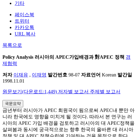
기타
페이스북
트위터
카카오톡
URL 복사
목록으로
Policy Analysis
러시아의 APEC가입배경과 對APEC 정책
경
제협력
저자
이재유
,
이재영
발간번호
98-07
자료언어
Korean
발간일
1998.11.01
원문보기(다운로드:1,449)
저자별 보고서
주제별 보고서
국문요약
금년부터 러시아가 APEC 회원국이 됨으로써 APEC내 뿐만 아
니라 한국에도 영향을 미치게 될 것이다. 따라서 본 연구는 러
시아의 APEC 가입 배경을 검토하고 러시아의 대 APEC정책을
살펴봄과 동시에 궁극적으로는 향후 한국의 올바른 대 러시아
정책 및 대 APEC 정책수립에 기여하는 것을 목적으로 한다.