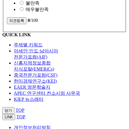
불만족
매우불만족
0
/100
QUICK LINK
주제별 키워드
아세안·인도·남아시아
전문가포럼(AIF)
신흥지역정보종합
지식포탈(EMERiCs)
중국전문가포럼(CSF)
한미경제연구소(KEI)
EAER 영문학술지
APEC 연구센터 컨소시엄 사무국
KIEP 뉴스레터
TOP
닫기
TOP
LINK
개인정보처리방침