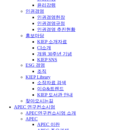
윤리강령
인권경영
인권경영헌장
인권경영규정
인권경영 추진현황
홍보마당
KIEP 소개자료
CI소개
개원 30주년 기념
KIEP SNS
ESG 경영
조직
KIEP Library
소장자료 검색
이슈&트렌드
KIEP 도서관 안내
찾아오시는길
APEC 연구컨소시엄
APEC연구컨소시엄 소개
APEC
APEC 이란