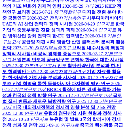
연구보고서
러시아-우크라이나 전쟁 이후 EU 에너지전환 정
책의 기조 변화와 경제적 영향
2026-05-29
기타
2025 KIEP 정
책연구 브리핑
2026-07-21
중국종합연구
디지털 전환 분야 한·
중 공동연구
2026-02-27
전략지역심층연구
사우디아라비아와
UAE의 AI 산업 전략과 정책 시사점
2026-04-29
연구자료
한국
기업의 중동부유럽 진출 성과와 과제
2026-03-24
연구자료
유
럽 방위산업 강화 전략과 한-EU 협력방안
2026-03-16
기본연
구보고서
공급망 재편 시대 벵골만 산업 클러스터 분석과 활용
전략
2025-12-30
전략지역심층연구
브라질 내수시장의 특징과
정책적 시사점: 비공식 경제를 중심으로
2026-02-27
기본연구
보고서
일본의 반도체 공급망구조 변화와 한국에 대한 시사점
2025-12-30
기본연구보고서
인도 첨단전략산업 분석과 한-인
도 협력방안
2025-12-30
세계지역전략연구
기업 자료를 활용
한 한·아세안 가치사슬 분석과 시사점
2026-01-13
연구자료
크
루즈 산업 협력을 통한 동북아시아 다자협력 방안 연구
2026-
02-27
기본연구보고서
BRICS 확장에 따른 경제 블록화 가능
성과 한국의 정책 방향 연구
2025-12-30
기본연구보고서
글로
벌 질서 변동과 새로운 북방전략 연구
2025-12-30
기본연구보
고서
미국 대외경제정책의 경제적 영향 분석 및 기조 전망
2025-12-30
연구자료
유럽의 첨단산업 지원 현황과 정책 시사
점
2025-10-28
연구자료
북유럽 및 발트 3국의 탈러시아 경제
정책 성과 및 전망
2025-09-18
연구자료
중국의 핵심광물 공급