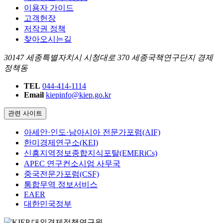
이용자 가이드
고객헌장
저작권 정책
찾아오시는길
30147 세종특별자치시 시청대로 370 세종국책연구단지 경제
정책동
TEL
044-414-1114
Email
kiepinfo@kiep.go.kr
관련 사이트
아세안·인도·남아시아 전문가포럼(AIF)
한미경제연구소(KEI)
신흥지역정보종합지식포탈(EMERiCs)
APEC 연구컨소시엄 사무국
중국전문가포럼(CSF)
통합무역 정보서비스
EAER
대한민국정부