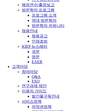
해외연수/출장보고
방문학자 프로그램
프로그램 소개
역대 방문학자
방문학자 커뮤니티
채용안내
채용공고
인재초빙
KIEP 뉴스레터
국문
영문
EAER
고객마당
참여마당
Q&A
FAQ
연구과제 제안
이용자 가이드
발간물구독안내
서비스정책
저작권정책