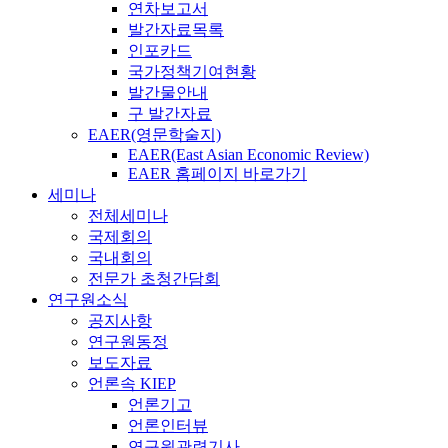
연차보고서
발간자료목록
인포카드
국가정책기여현황
발간물안내
구 발간자료
EAER(영문학술지)
EAER(East Asian Economic Review)
EAER 홈페이지 바로가기
세미나
전체세미나
국제회의
국내회의
전문가 초청간담회
연구원소식
공지사항
연구원동정
보도자료
언론속 KIEP
언론기고
언론인터뷰
연구원관련기사