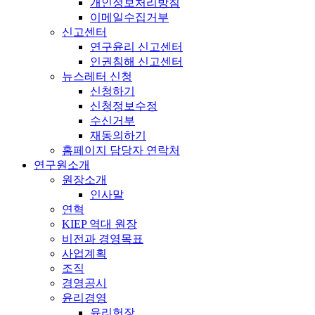
개인정보처리방침
이메일수집거부
신고센터
연구윤리 신고센터
인권침해 신고센터
뉴스레터 신청
신청하기
신청정보수정
수신거부
재동의하기
홈페이지 담당자 연락처
연구원소개
원장소개
인사말
연혁
KIEP 역대 원장
비전과 경영목표
사업계획
조직
경영공시
윤리경영
윤리헌장