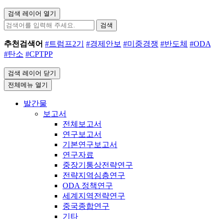
검색 레이어 열기
검색
추천검색어
#트럼프2기
#경제안보
#미중경쟁
#반도체
#ODA
#탄소
#CPTPP
검색 레이어 닫기
전체메뉴 열기
발간물
보고서
전체보고서
연구보고서
기본연구보고서
연구자료
중장기통상전략연구
전략지역심층연구
ODA 정책연구
세계지역전략연구
중국종합연구
기타