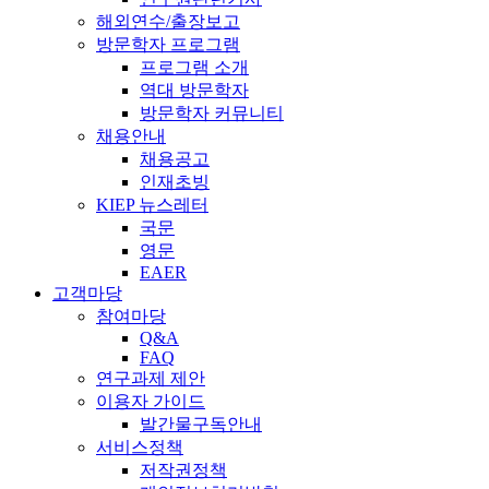
해외연수/출장보고
방문학자 프로그램
프로그램 소개
역대 방문학자
방문학자 커뮤니티
채용안내
채용공고
인재초빙
KIEP 뉴스레터
국문
영문
EAER
고객마당
참여마당
Q&A
FAQ
연구과제 제안
이용자 가이드
발간물구독안내
서비스정책
저작권정책