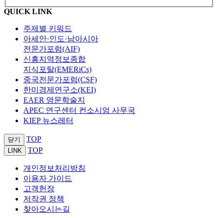
QUICK LINK
주제별 키워드
아세안·인도·남아시아
전문가포럼(AIF)
신흥지역정보종합
지식포탈(EMERiCs)
중국전문가포럼(CSF)
한미경제연구소(KEI)
EAER 영문학술지
APEC 연구센터 컨소시엄 사무국
KIEP 뉴스레터
TOP
닫기
TOP
LINK
개인정보처리방침
이용자 가이드
고객헌장
저작권 정책
찾아오시는길