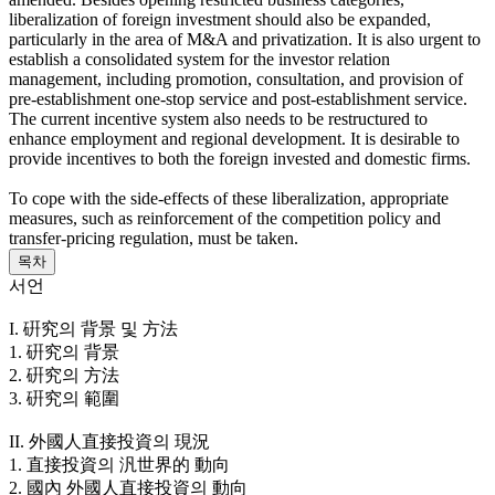
liberalization of foreign investment should also be expanded,
particularly in the area of M&A and privatization. It is also urgent to
establish a consolidated system for the investor relation
management, including promotion, consultation, and provision of
pre-establishment one-stop service and post-establishment service.
The current incentive system also needs to be restructured to
enhance employment and regional development. It is desirable to
provide incentives to both the foreign invested and domestic firms.
To cope with the side-effects of these liberalization, appropriate
measures, such as reinforcement of the competition policy and
transfer-pricing regulation, must be taken.
목차
서언
I. 硏究의 背景 및 方法
1. 硏究의 背景
2. 硏究의 方法
3. 硏究의 範圍
II. 外國人直接投資의 現況
1. 直接投資의 汎世界的 動向
2. 國內 外國人直接投資의 動向