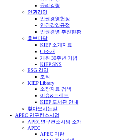
윤리강령
인권경영
인권경영헌장
인권경영규정
인권경영 추진현황
홍보마당
KIEP 소개자료
CI소개
개원 30주년 기념
KIEP SNS
ESG 경영
조직
KIEP Library
소장자료 검색
이슈&트렌드
KIEP 도서관 안내
찾아오시는길
APEC 연구컨소시엄
APEC연구컨소시엄 소개
APEC
APEC 이란