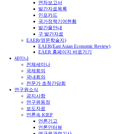
연차보고서
발간자료목록
인포카드
국가정책기여현황
발간물안내
구 발간자료
EAER(영문학술지)
EAER(East Asian Economic Review)
EAER 홈페이지 바로가기
세미나
전체세미나
국제회의
국내회의
전문가 초청간담회
연구원소식
공지사항
연구원동정
보도자료
언론속 KIEP
언론기고
언론인터뷰
연구원관련기사