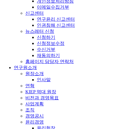
개인정보처리방침
이메일수집거부
신고센터
연구윤리 신고센터
인권침해 신고센터
뉴스레터 신청
신청하기
신청정보수정
수신거부
재동의하기
홈페이지 담당자 연락처
연구원소개
원장소개
인사말
연혁
KIEP 역대 원장
비전과 경영목표
사업계획
조직
경영공시
윤리경영
윤리헌장