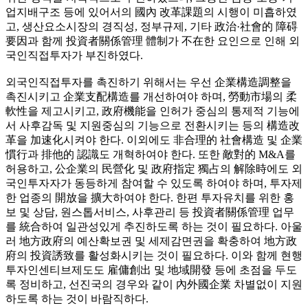
업지배구조 등에 있어서의 國內 改革課題의 시행이 미흡하였
고, 생산요소시장의 경직성, 정부규제, 기타 政治·社會的 障碍
要因과 함께 投資者關係管理 體制가 不在한 요인으로 인해 외
국인직접투자가 부진하였다.
외국인직접투자를 촉진하기 위해서는 우선 企業構造調整을
촉진시키고 企業支配構造를 개선하여야 하며, 勞動市場의 柔
軟性을 제고시키고, 政府機能을 인허가 중심의 통제적 기능에
서 사후감독 및 지원중심의 기능으로 전환시키는 등의 構造改
革을 加速化시켜야 한다. 이외에도 非合理的 社會構造 및 企業
慣行과 排他的 認識도 개혁하여야 한다. 또한 敵對的 M&A를
허용하고, 公企業의 民營化 및 政府指定 獨占의 解除時에도 외
국인투자자가 동등하게 참여할 수 있도록 하여야 하며, 투자제
한 업종의 開放을 擴大하여야 한다. 한편 투자유치를 위한 홍
보 및 상담, 원스톱서비스, 사후관리 등 投資者關係管理 업무
를 統合하여 일관성있게 추진하도록 하는 것이 필요하다. 아울
러 地方政府의 예산확보권 및 세제감면권을 확충하여 地方政
府의 投資誘致를 활성화시키는 것이 필요하다. 이와 함께 현행
투자인센티브제도도 雇傭創出 및 地域開發 등에 초점을 두도
록 정비하고, 선진국의 경우와 같이 內外國企業 차별없이 지원
하도록 하는 것이 바람직하다.