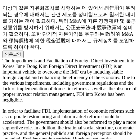
이상과 같은 자유화조치를 시행하는 데 있어서 副作用이 우려
되는 경우에 대해서는 관련 제도를 정비함으로써 철저한 대비
를 기하는 것이 필요하다. 특히 M&A에 따른 경쟁제한 및 불공
정행위를 방지하기 위해서는 公正去來法과 競爭政策의 정비
가 필요하다. 또한 단기적 자본이익을 추구하는 敵對的 M&A
와 移轉價格에 의한 稅金逋脫에 대해서는 규제장치를 도입하
도록 하여야 한다.
영문요약
The Impediments and Facilitation of Foreign Direct Investment into
Korea June-Dong Kim Foreign Direct Investment (FDI) is an
important vehicle to overcome the IMF era by inducing stable
foreign capital and enhancing the efficiency of the economy. Due to
the various impediments, including government regulations and the
lack of implementation of domestic reforms as well as the absence of
proper investor relation management, FDI into Korea has been
negligible.
In order to facilitate FDI, implementation of economic reforms such
as corporate restructuring and labor market reform should be
accelerated. The government should also be reformed to play a more
supportive role. In addition, the irrational social structure, corporate
practice, and the general public's anti-foreign perception should be
amended. Besides opening restricted business categories,