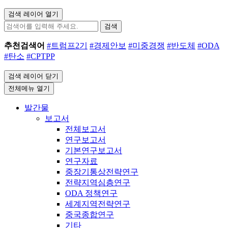
검색 레이어 열기
검색
추천검색어
#트럼프2기
#경제안보
#미중경쟁
#반도체
#ODA
#탄소
#CPTPP
검색 레이어 닫기
전체메뉴 열기
발간물
보고서
전체보고서
연구보고서
기본연구보고서
연구자료
중장기통상전략연구
전략지역심층연구
ODA 정책연구
세계지역전략연구
중국종합연구
기타