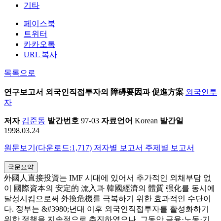
기타
페이스북
트위터
카카오톡
URL 복사
목록으로
연구보고서
외국인직접투자의 障碍要因과 促進方案
외국인투
자
저자
김준동
발간번호
97-03
자료언어
Korean
발간일
1998.03.24
원문보기(다운로드:1,717)
저자별 보고서
주제별 보고서
국문요약
外國人直接投資는 IMF 시대에 있어서 추가적인 외채부담 없
이 國際資本의 安定的 流入과 韓國經濟의 體質 强化를 동시에
달성시킴으로써 外換危機를 극복하기 위한 효과적인 수단이
다. 정부는 &#3980;년대 이후 외국인직접투자를 활성화하기
위한 정책을 지속적으로 추진하였으나, 그동안 금융·노동·기