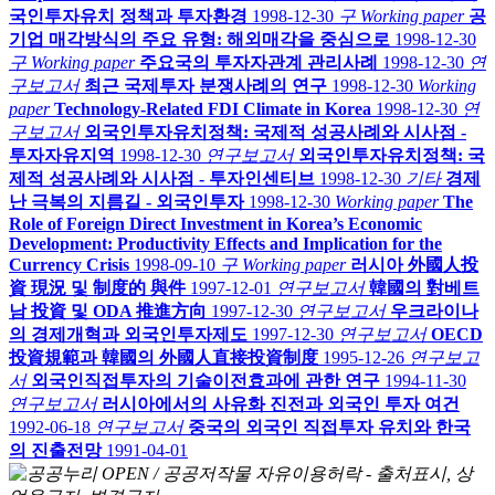
국인투자유치 정책과 투자환경
1998-12-30
구 Working paper
공
기업 매각방식의 주요 유형: 해외매각을 중심으로
1998-12-30
구 Working paper
주요국의 투자자관계 관리사례
1998-12-30
연
구보고서
최근 국제투자 분쟁사례의 연구
1998-12-30
Working
paper
Technology-Related FDI Climate in Korea
1998-12-30
연
구보고서
외국인투자유치정책: 국제적 성공사례와 시사점 -
투자자유지역
1998-12-30
연구보고서
외국인투자유치정책: 국
제적 성공사례와 시사점 - 투자인센티브
1998-12-30
기타
경제
난 극복의 지름길 - 외국인투자
1998-12-30
Working paper
The
Role of Foreign Direct Investment in Korea’s Economic
Development: Productivity Effects and Implication for the
Currency Crisis
1998-09-10
구 Working paper
러시아 外國人投
資 現況 및 制度的 與件
1997-12-01
연구보고서
韓國의 對베트
남 投資 및 ODA 推進方向
1997-12-30
연구보고서
우크라이나
의 경제개혁과 외국인투자제도
1997-12-30
연구보고서
OECD
投資規範과 韓國의 外國人直接投資制度
1995-12-26
연구보고
서
외국인직접투자의 기술이전효과에 관한 연구
1994-11-30
연구보고서
러시아에서의 사유화 진전과 외국인 투자 여건
1992-06-18
연구보고서
중국의 외국인 직접투자 유치와 한국
의 진출전망
1991-04-01