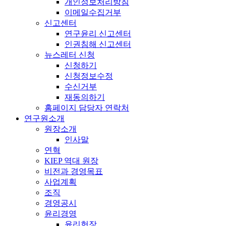
개인정보처리방침
이메일수집거부
신고센터
연구윤리 신고센터
인권침해 신고센터
뉴스레터 신청
신청하기
신청정보수정
수신거부
재동의하기
홈페이지 담당자 연락처
연구원소개
원장소개
인사말
연혁
KIEP 역대 원장
비전과 경영목표
사업계획
조직
경영공시
윤리경영
윤리헌장