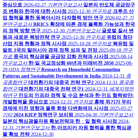
중심으로
2026-02-27
기본연구보고서
일본의 반도체 공급망구
조 변화와 한국에 대한 시사점
2025-12-30
연구자료
크루즈 산
업 협력을 통한 동북아시아 다자협력 방안 연구
2026-02-27
기
본연구보고서
BRICS 확장에 따른 경제 블록화 가능성과 한국
의 정책 방향 연구
2025-12-30
기본연구보고서
글로벌 질서 변
동과 새로운 북방전략 연구
2025-12-30
연구자료
유럽의 첨단
산업 지원 현황과 정책 시사점
2025-10-28
연구자료
북유럽 및
발트 3국의 탈러시아 경제 정책 성과 및 전망
2025-09-18
연구
자료
중국의 핵심광물 공급망 강화 전략과 시사점
2025-08-14
연구보고서
한·일 국교정상화 60년과 미래비전 2050
2025-08-
29
ODA 정책연구
Research on Household Consumption
Patterns and Sustainable Development in India
2024-12-31
중
국종합연구
대전환기의 대중국 전략 연구2
2024-12-31
중국종
합연구
대전환기의 대중국 전략 연구1
2024-12-31
세계지역전
략연구
인도의 인프라 정책 및 수요 분석과 한·인도 협력방안:
개발협력을 중심으로
2024-12-31
연구자료
홍해 위기가 우리
경제에 미친 영향과 물류 회랑 다변화에의 시사점
2025-05-27
기타
2024 KIEP 정책연구 브리핑
2025-04-30
기본연구보고서
일본의 핵심광물자원 확보전략과 한ㆍ일 협력 시사점
2024-
12-31
기본연구보고서
한-아프리카 자원 협력을 통한 핵심광
물 확보 전략
2024-12-30