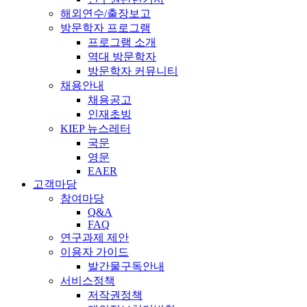
해외연수/출장보고
방문학자 프로그램
프로그램 소개
역대 방문학자
방문학자 커뮤니티
채용안내
채용공고
인재초빙
KIEP 뉴스레터
국문
영문
EAER
고객마당
참여마당
Q&A
FAQ
연구과제 제안
이용자 가이드
발간물구독안내
서비스정책
저작권정책