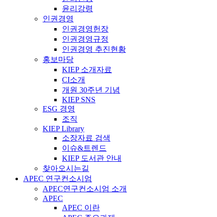
윤리강령
인권경영
인권경영헌장
인권경영규정
인권경영 추진현황
홍보마당
KIEP 소개자료
CI소개
개원 30주년 기념
KIEP SNS
ESG 경영
조직
KIEP Library
소장자료 검색
이슈&트렌드
KIEP 도서관 안내
찾아오시는길
APEC 연구컨소시엄
APEC연구컨소시엄 소개
APEC
APEC 이란