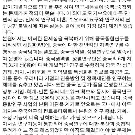
없이 개별적으로 연구를 추진하여 연구내용들이 중복․중첩되
는 문제가 지적되어 왔습니다. 이 외에도 단기수요에 따른 단
편적 접근, 선제적 연구의 미흡, 수요자의 요구와 연구자의 연
구방향 불일치에 따른 실용성 결여 등이 가장 많이 제기되었습
니다.
본원에서는 이러한 문제점을 극복하기 위해 중국종합연구를
시작하던 해(2009년)에, 중국에 대한 전반적인 지역연구를 수
행하는 중국팀과는 별도로, 중국권역별․성별연구단을 발족하
여 운영해 왔습니다. 중국권역별․성별연구단은 중국의 6개 지
역 31개 성(省)에 대한 개별적인 연구를 수행하여 중국 각 성의
경제․정치․사회문화 등 지역별로 특성화된 정보를 제공하고,
이를 통해 우리나라 기업의 진출방안 및 정책제안을 연구하는
체계를 갖추고 있습니다. 또한 중국 전문가 풀을 운영함으로써
정부․기업․학계․언론 등의 네트워크 확보와 동시에 중국연구
성과에 대한 정보 공유의 공공성을 확산시키고 있습니다. 중국
종합연구 사업의 본원 이관을 계기로 앞으로는 국내에서 이루
어지는 중국연구의 컨트롤타워로서 본원의 연구 종합․기획․
조정 기능이 더욱 강화하는 계기가 될 것으로 기대됩니다.
이처럼 연구기능이 통합되어 중국연구에 대한 분산과 중첩의
우려가 어느 정도 해소되었지만 아직도 해결되어야 할 문제는