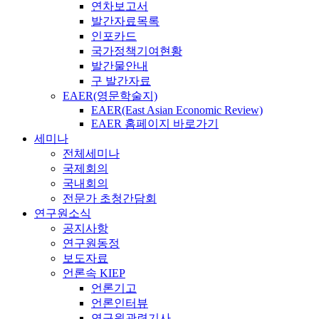
연차보고서
발간자료목록
인포카드
국가정책기여현황
발간물안내
구 발간자료
EAER(영문학술지)
EAER(East Asian Economic Review)
EAER 홈페이지 바로가기
세미나
전체세미나
국제회의
국내회의
전문가 초청간담회
연구원소식
공지사항
연구원동정
보도자료
언론속 KIEP
언론기고
언론인터뷰
연구원관련기사