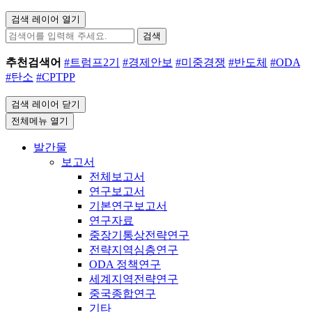
검색 레이어 열기
검색
추천검색어
#트럼프2기
#경제안보
#미중경쟁
#반도체
#ODA
#탄소
#CPTPP
검색 레이어 닫기
전체메뉴 열기
발간물
보고서
전체보고서
연구보고서
기본연구보고서
연구자료
중장기통상전략연구
전략지역심층연구
ODA 정책연구
세계지역전략연구
중국종합연구
기타