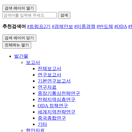
검색 레이어 열기
검색
추천검색어
#트럼프2기
#경제안보
#미중경쟁
#반도체
#ODA
검색 레이어 닫기
전체메뉴 열기
발간물
보고서
전체보고서
연구보고서
기본연구보고서
연구자료
중장기통상전략연구
전략지역심층연구
ODA 정책연구
세계지역전략연구
중국종합연구
기타
현안자료