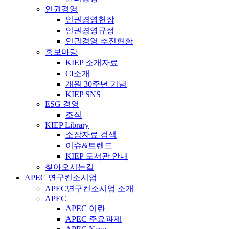
인권경영
인권경영헌장
인권경영규정
인권경영 추진현황
홍보마당
KIEP 소개자료
CI소개
개원 30주년 기념
KIEP SNS
ESG 경영
조직
KIEP Library
소장자료 검색
이슈&트렌드
KIEP 도서관 안내
찾아오시는길
APEC 연구컨소시엄
APEC연구컨소시엄 소개
APEC
APEC 이란
APEC 주요과제