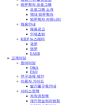
방문학자 프로그램
프로그램 소개
역대 방문학자
방문학자 커뮤니티
채용안내
채용공고
인재초빙
KIEP 뉴스레터
국문
영문
EAER
고객마당
참여마당
Q&A
FAQ
연구과제 제안
이용자 가이드
발간물구독안내
서비스정책
저작권정책
개인정보처리방침