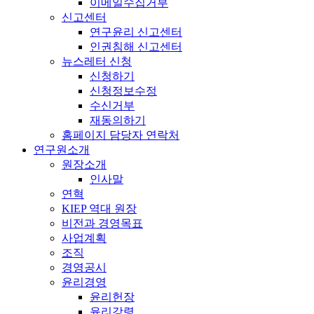
이메일수집거부
신고센터
연구윤리 신고센터
인권침해 신고센터
뉴스레터 신청
신청하기
신청정보수정
수신거부
재동의하기
홈페이지 담당자 연락처
연구원소개
원장소개
인사말
연혁
KIEP 역대 원장
비전과 경영목표
사업계획
조직
경영공시
윤리경영
윤리헌장
윤리강령