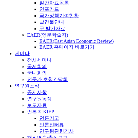
발간자료목록
인포카드
국가정책기여현황
발간물안내
구 발간자료
EAER(영문학술지)
EAER(East Asian Economic Review)
EAER 홈페이지 바로가기
세미나
전체세미나
국제회의
국내회의
전문가 초청간담회
연구원소식
공지사항
연구원동정
보도자료
언론속 KIEP
언론기고
언론인터뷰
연구원관련기사
해외연수/출장보고