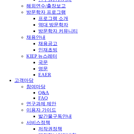
해외연수/출장보고
방문학자 프로그램
프로그램 소개
역대 방문학자
방문학자 커뮤니티
채용안내
채용공고
인재초빙
KIEP 뉴스레터
국문
영문
EAER
고객마당
참여마당
Q&A
FAQ
연구과제 제안
이용자 가이드
발간물구독안내
서비스정책
저작권정책