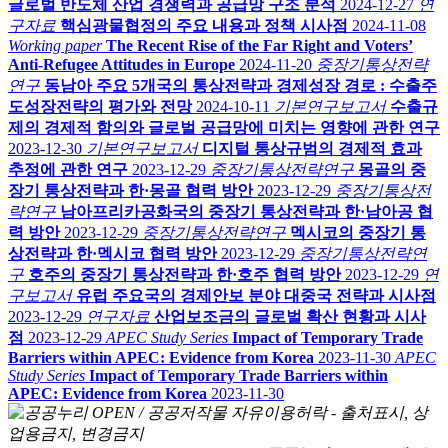
글로벌 반도체 산업 경쟁력과 공급망 구조 분석
2024-12-27
연
구자료
핵심광물협정의 주요 내용과 정책 시사점
2024-11-08
Working paper
The Recent Rise of the Far Right and Voters’
Anti-Refugee Attitudes in Europe
2024-11-20
중장기통상전략
연구
동남아 주요 5개국의 통상전략과 경제성장 경로 : 수출주
도성장전략의 평가와 전망
2024-10-11
기본연구보고서
수출규
제의 경제적 함의와 글로벌 공급망에 미치는 영향에 관한 연구
2023-12-30
기본연구보고서
디지털 통상규범의 경제적 효과
추정에 관한 연구
2023-12-29
중장기통상전략연구
몽골의 중
장기 통상전략과 한·몽골 협력 방안
2023-12-29
중장기통상전
략연구
남아프리카공화국의 중장기 통상전략과 한·남아공 협
력 방안
2023-12-29
중장기통상전략연구
멕시코의 중장기 통
상전략과 한·멕시코 협력 방안
2023-12-29
중장기통상전략연
구
호주의 중장기 통상전략과 한·호주 협력 방안
2023-12-29
연
구보고서
유럽 주요국의 경제안보 분야 대중국 전략과 시사점
2023-12-29
연구자료
산업보조금의 글로벌 확산 현황과 시사
점
2023-12-29
APEC Study Series
Impact of Temporary Trade
Barriers within APEC: Evidence from Korea
2023-11-30
APEC
Study Series
Impact of Temporary Trade Barriers within
APEC: Evidence from Korea
2023-11-30