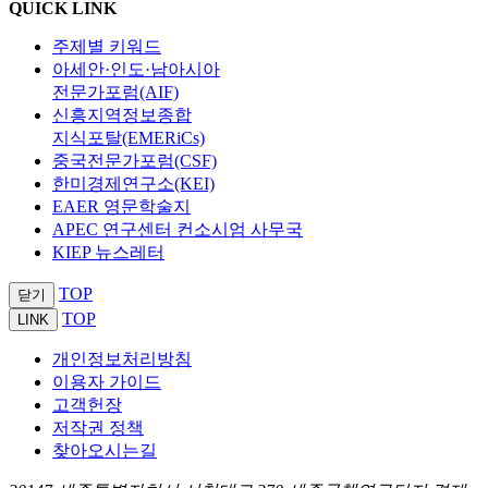
QUICK LINK
주제별 키워드
아세안·인도·남아시아
전문가포럼(AIF)
신흥지역정보종합
지식포탈(EMERiCs)
중국전문가포럼(CSF)
한미경제연구소(KEI)
EAER 영문학술지
APEC 연구센터 컨소시엄 사무국
KIEP 뉴스레터
TOP
닫기
TOP
LINK
개인정보처리방침
이용자 가이드
고객헌장
저작권 정책
찾아오시는길