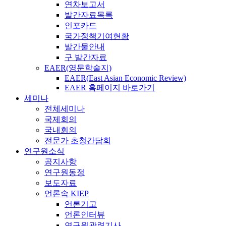
연차보고서
발간자료목록
인포카드
국가정책기여현황
발간물안내
구 발간자료
EAER(영문학술지)
EAER(East Asian Economic Review)
EAER 홈페이지 바로가기
세미나
전체세미나
국제회의
국내회의
전문가 초청간담회
연구원소식
공지사항
연구원동정
보도자료
언론속 KIEP
언론기고
언론인터뷰
연구원관련기사