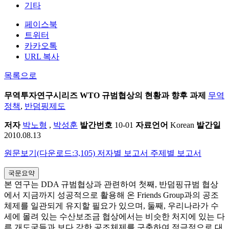
기타
페이스북
트위터
카카오톡
URL 복사
목록으로
무역투자연구시리즈
WTO 규범협상의 현황과 향후 과제
무역
정책
,
반덤핑제도
저자
박노형
,
박성훈
발간번호
10-01
자료언어
Korean
발간일
2010.08.13
원문보기(다운로드:3,105)
저자별 보고서
주제별 보고서
국문요약
본 연구는 DDA 규범협상과 관련하여 첫째, 반덤핑규범 협상
에서 지금까지 성공적으로 활용해 온 Friends Group과의 공조
체제를 일관되게 유지할 필요가 있으며, 둘째, 우리나라가 수
세에 몰려 있는 수산보조금 협상에서는 비슷한 처지에 있는 다
른 개도국들과 보다 강한 공조체제를 구축하여 적극적으로 대