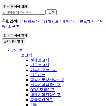
검색 레이어 열기
검색
추천검색어
#트럼프2기
#경제안보
#미중경쟁
#반도체
#ODA
#탄소
#CPTPP
검색 레이어 닫기
전체메뉴 열기
발간물
보고서
전체보고서
연구보고서
기본연구보고서
연구자료
중장기통상전략연구
전략지역심층연구
ODA 정책연구
세계지역전략연구
중국종합연구
기타