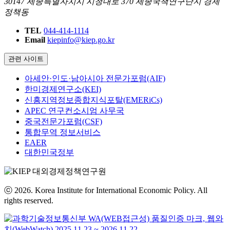
30147 세종특별자치시 시청대로 370 세종국책연구단지 경제
정책동
TEL
044-414-1114
Email
kiepinfo@kiep.go.kr
관련 사이트
아세안·인도·남아시아 전문가포럼(AIF)
한미경제연구소(KEI)
신흥지역정보종합지식포탈(EMERiCs)
APEC 연구컨소시엄 사무국
중국전문가포럼(CSF)
통합무역 정보서비스
EAER
대한민국정부
ⓒ 2026. Korea Institute for International Economic Policy. All
rights reserved.