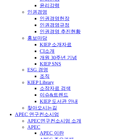
윤리강령
인권경영
인권경영헌장
인권경영규정
인권경영 추진현황
홍보마당
KIEP 소개자료
CI소개
개원 30주년 기념
KIEP SNS
ESG 경영
조직
KIEP Library
소장자료 검색
이슈&트렌드
KIEP 도서관 안내
찾아오시는길
APEC 연구컨소시엄
APEC연구컨소시엄 소개
APEC
APEC 이란