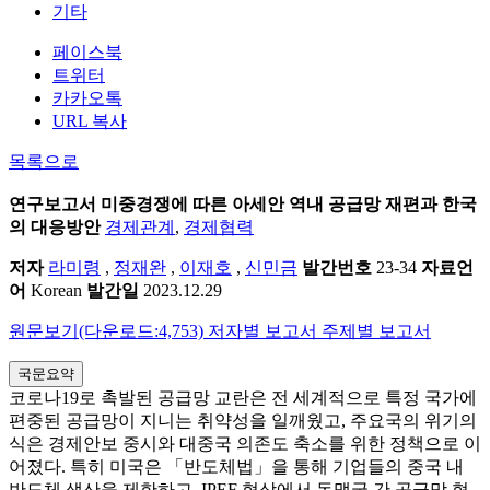
기타
페이스북
트위터
카카오톡
URL 복사
목록으로
연구보고서
미중경쟁에 따른 아세안 역내 공급망 재편과 한국
의 대응방안
경제관계
,
경제협력
저자
라미령
,
정재완
,
이재호
,
신민금
발간번호
23-34
자료언
어
Korean
발간일
2023.12.29
원문보기(다운로드:4,753)
저자별 보고서
주제별 보고서
국문요약
코로나19로 촉발된 공급망 교란은 전 세계적으로 특정 국가에
편중된 공급망이 지니는 취약성을 일깨웠고, 주요국의 위기의
식은 경제안보 중시와 대중국 의존도 축소를 위한 정책으로 이
어졌다. 특히 미국은 「반도체법」을 통해 기업들의 중국 내
반도체 생산을 제한하고, IPEF 협상에서 동맹국 간 공급망 형