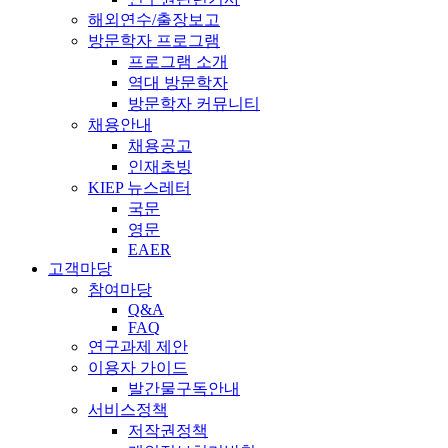
해외연수/출장보고
방문학자 프로그램
프로그램 소개
역대 방문학자
방문학자 커뮤니티
채용안내
채용공고
인재초빙
KIEP 뉴스레터
국문
영문
EAER
고객마당
참여마당
Q&A
FAQ
연구과제 제안
이용자 가이드
발간물구독안내
서비스정책
저작권정책