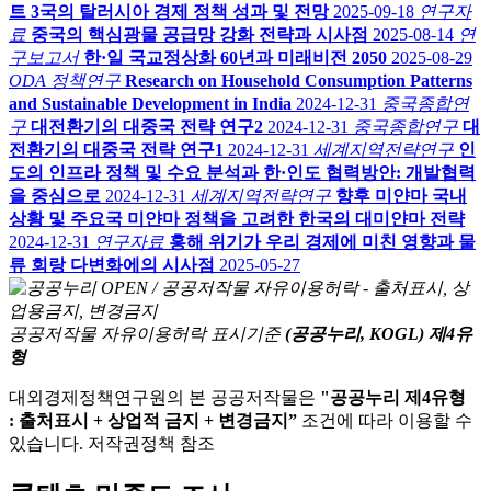
트 3국의 탈러시아 경제 정책 성과 및 전망
2025-09-18
연구자
료
중국의 핵심광물 공급망 강화 전략과 시사점
2025-08-14
연
구보고서
한·일 국교정상화 60년과 미래비전 2050
2025-08-29
ODA 정책연구
Research on Household Consumption Patterns
and Sustainable Development in India
2024-12-31
중국종합연
구
대전환기의 대중국 전략 연구2
2024-12-31
중국종합연구
대
전환기의 대중국 전략 연구1
2024-12-31
세계지역전략연구
인
도의 인프라 정책 및 수요 분석과 한·인도 협력방안: 개발협력
을 중심으로
2024-12-31
세계지역전략연구
향후 미얀마 국내
상황 및 주요국 미얀마 정책을 고려한 한국의 대미얀마 전략
2024-12-31
연구자료
홍해 위기가 우리 경제에 미친 영향과 물
류 회랑 다변화에의 시사점
2025-05-27
공공저작물 자유이용허락 표시기준
(공공누리, KOGL) 제4유
형
대외경제정책연구원의 본 공공저작물은
"공공누리 제4유형
: 출처표시 + 상업적 금지 + 변경금지”
조건에 따라 이용할 수
있습니다. 저작권정책 참조