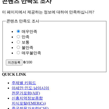
콘텐츠 만족도 조사
이 페이지에서 제공하는 정보에 대하여 만족하십니까?
콘텐츠 만족도 조사
매우만족
만족
보통
불만족
매우불만족
0
/100
QUICK LINK
주제별 키워드
아세안·인도·남아시아
전문가포럼(AIF)
신흥지역정보종합
지식포탈(EMERiCs)
중국전문가포럼(CSF)