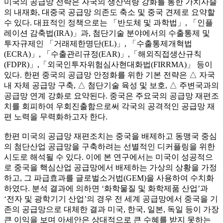
미국의 공급망 전략은 자국의 생산역량 강화를 통한 가치사슬
의 내재화, 대중국 공급망 의존도 축소 및 중국 견제로 요약할
수 있다. 대표적인 정책으로는 「반도체 및 과학법」, 「인플
레이션 감축법(IRA)」과, 첨단기술 분야에서의 수출통제 및
투자규제인 「거래제한명단(EL)」, 「수출통제개혁법
(ECRA)」, 「수출관리규정(EAR)」,「해외직접생산규칙
(FDPR)」,「외국인투자위험심사현대화법(FIRRMA)」 등이
있다. 한편 중국의 공급망 안정화를 위한 기본 전략은 △ 자국
내 자체 공급망 구축, △ 첨단기술 육성 및 보호, △ 주변국과의
공급망 연계 강화로 요약된다. 중국은 주요국의 공급망 재편조
치를 회피하여 우회진출함으로써 각국의 공격적인 공급망 재
편 노력을 무력화하고자 한다.
한편 미국의 공급망 재편조치는 중국을 배제하고 동맹국 중심
의 첨단산업 공급망을 구축하려는 선별적인 디커플링을 위한
시도로 해석될 수 있다. 이에 본 연구에서는 미국이 성공적으
로 중국을 핵심산업 공급망에서 배제하는 가상의 상황을 가정
하고, 그 파급효과를 글로벌소거법(GEM)을 사용하여 수치화
하였다. 분석 결과에 의하면 ‘화학물질 및 화학제품 산업’과
‘전자 및 광학기기 산업’의 경우 전 세계 공급망에서 중국을 기
존의 공급망으로 대체한 결과 미국, 한국, 일본, 독일 등이 가장
큰 이익을 보며 아세안은 상대적으로 큰 수혜를 받지 못하는