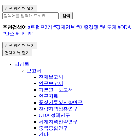
검색 레이어 열기
검색
추천검색어
#트럼프2기
#경제안보
#미중경쟁
#반도체
#ODA
#탄소
#CPTPP
검색 레이어 닫기
전체메뉴 열기
발간물
보고서
전체보고서
연구보고서
기본연구보고서
연구자료
중장기통상전략연구
전략지역심층연구
ODA 정책연구
세계지역전략연구
중국종합연구
기타