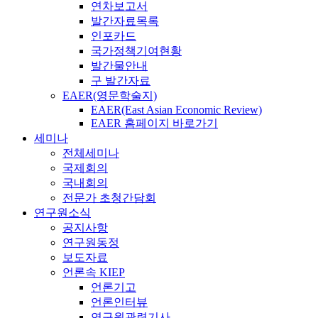
연차보고서
발간자료목록
인포카드
국가정책기여현황
발간물안내
구 발간자료
EAER(영문학술지)
EAER(East Asian Economic Review)
EAER 홈페이지 바로가기
세미나
전체세미나
국제회의
국내회의
전문가 초청간담회
연구원소식
공지사항
연구원동정
보도자료
언론속 KIEP
언론기고
언론인터뷰
연구원관련기사