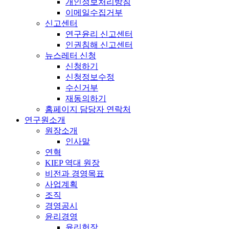
개인정보처리방침
이메일수집거부
신고센터
연구윤리 신고센터
인권침해 신고센터
뉴스레터 신청
신청하기
신청정보수정
수신거부
재동의하기
홈페이지 담당자 연락처
연구원소개
원장소개
인사말
연혁
KIEP 역대 원장
비전과 경영목표
사업계획
조직
경영공시
윤리경영
윤리헌장