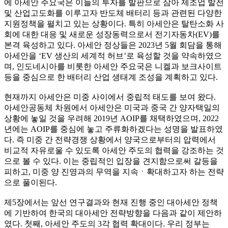
에 아세안 주요국은 이들의 투자를 발판으로 삼아 제조업 발전
및 산업고도화를 이루고자 반도체 배터리 등과 관련된 다양한
지원정책을 펼치고 있는 상황이다. 특히 아세안은 탈탄소화 사
회에 대한 대응 및 새로운 성장동력으로서 전기자동차(EV)를
본격 육성하고 있다. 아세안 정상들은 2023년 5월 회담을 통해
아세안을 ‘EV 생산의 세계적 허브’로 육성할 것을 약속하였으
며, 인도네시아를 비롯한 아세안 주요국은 니켈과 보크사이트
등을 중심으로 한 배터리 산업 생태계 조성을 계획하고 있다.
현재까지 아세안은 미중 사이에서 중립적 태도를 보여 왔다.
아세안공동체 차원에서 아세안은 미국과 중국 간 양자택일의
상황에 놓일 것을 우려해 2019년 AOIP를 채택하였으며, 2022
년에는 AOIP를 중심에 놓고 주류화하겠다는 성명을 발표하였
다. 즉 미중 간 전략경쟁 상황에서 양국으로부터의 압력에서
비교적 자유로울 수 있도록 아세안 주도의 협력을 강조하는 것
으로 볼 수 있다. 이는 중립적인 입장을 견지함으로써 갈등을
피하고, 미중 양 진영과의 무역을 지속ㆍ확대하고자 하는 전략
으로 풀이된다.
제5장에서는 앞선 연구결과와 현재 진행 중인 대아세안 정책
에 기반하여 한국의 대아세안 전략방향을 다음과 같이 제안하
였다. 첫째, 아세안 주도의 3각 협력 확대이다. 우리 정부는