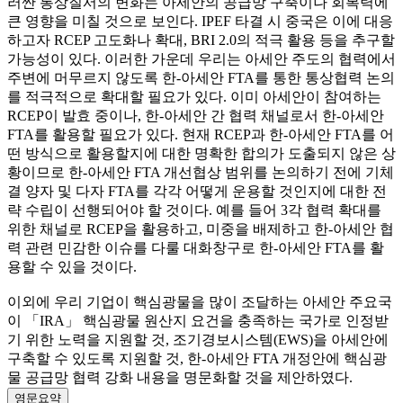
러싼 통상질서의 변화는 아세안의 공급망 구축이나 회복력에
큰 영향을 미칠 것으로 보인다. IPEF 타결 시 중국은 이에 대응
하고자 RCEP 고도화나 확대, BRI 2.0의 적극 활용 등을 추구할
가능성이 있다. 이러한 가운데 우리는 아세안 주도의 협력에서
주변에 머무르지 않도록 한-아세안 FTA를 통한 통상협력 논의
를 적극적으로 확대할 필요가 있다. 이미 아세안이 참여하는
RCEP이 발효 중이나, 한-아세안 간 협력 채널로서 한-아세안
FTA를 활용할 필요가 있다. 현재 RCEP과 한-아세안 FTA를 어
떤 방식으로 활용할지에 대한 명확한 합의가 도출되지 않은 상
황이므로 한-아세안 FTA 개선협상 범위를 논의하기 전에 기체
결 양자 및 다자 FTA를 각각 어떻게 운용할 것인지에 대한 전
략 수립이 선행되어야 할 것이다. 예를 들어 3각 협력 확대를
위한 채널로 RCEP을 활용하고, 미중을 배제하고 한-아세안 협
력 관련 민감한 이슈를 다룰 대화창구로 한-아세안 FTA를 활
용할 수 있을 것이다.
이외에 우리 기업이 핵심광물을 많이 조달하는 아세안 주요국
이 「IRA」 핵심광물 원산지 요건을 충족하는 국가로 인정받
기 위한 노력을 지원할 것, 조기경보시스템(EWS)을 아세안에
구축할 수 있도록 지원할 것, 한-아세안 FTA 개정안에 핵심광
물 공급망 협력 강화 내용을 명문화할 것을 제안하였다.
영문요약