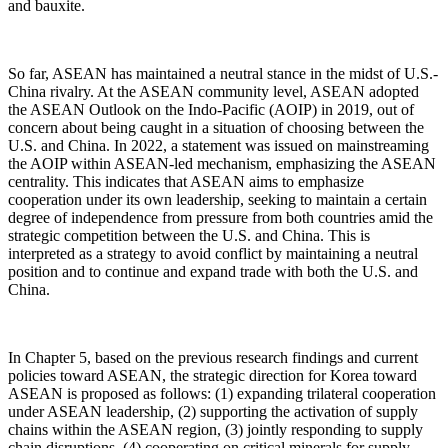
and bauxite.
So far, ASEAN has maintained a neutral stance in the midst of U.S.-
China rivalry. At the ASEAN community level, ASEAN adopted
the ASEAN Outlook on the Indo-Pacific (AOIP) in 2019, out of
concern about being caught in a situation of choosing between the
U.S. and China. In 2022, a statement was issued on mainstreaming
the AOIP within ASEAN-led mechanism, emphasizing the ASEAN
centrality. This indicates that ASEAN aims to emphasize
cooperation under its own leadership, seeking to maintain a certain
degree of independence from pressure from both countries amid the
strategic competition between the U.S. and China. This is
interpreted as a strategy to avoid conflict by maintaining a neutral
position and to continue and expand trade with both the U.S. and
China.
In Chapter 5, based on the previous research findings and current
policies toward ASEAN, the strategic direction for Korea toward
ASEAN is proposed as follows: (1) expanding trilateral cooperation
under ASEAN leadership, (2) supporting the activation of supply
chains within the ASEAN region, (3) jointly responding to supply
chain disruptions, (4) cooperating on critical minerals for supply