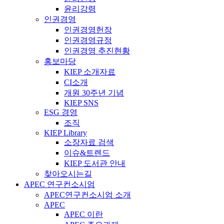
윤리강령
인권경영
인권경영헌장
인권경영규정
인권경영 추진현황
홍보마당
KIEP 소개자료
CI소개
개원 30주년 기념
KIEP SNS
ESG 경영
조직
KIEP Library
소장자료 검색
이슈&트렌드
KIEP 도서관 안내
찾아오시는길
APEC 연구컨소시엄
APEC연구컨소시엄 소개
APEC
APEC 이란