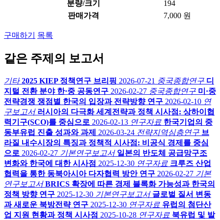
분량/크기
194
판매가격
7,000 원
구매하기
목록
같은 주제의 보고서
기타
2025 KIEP 정책연구 브리핑
2026-07-21
중국종합연구
디
지털 전환 분야 한·중 공동연구
2026-02-27
중국종합연구
미·중
전략경쟁 쟁점별 한국의 입장과 전략방향 연구
2026-02-10
연
구보고서
러시아의 다극화 세계전략과 정책 시사점: 상하이협
력기구(SCO)를 중심으로
2026-02-13
연구자료
한국기업의 중
동부유럽 진출 성과와 과제
2026-03-24
전략지역심층연구
브
라질 내수시장의 특징과 정책적 시사점: 비공식 경제를 중심
으로
2026-02-27
기본연구보고서
일본의 반도체 공급망구조
변화와 한국에 대한 시사점
2025-12-30
연구자료
크루즈 산업
협력을 통한 동북아시아 다자협력 방안 연구
2026-02-27
기본
연구보고서
BRICS 확장에 따른 경제 블록화 가능성과 한국의
정책 방향 연구
2025-12-30
기본연구보고서
글로벌 질서 변동
과 새로운 북방전략 연구
2025-12-30
연구자료
유럽의 첨단산
업 지원 현황과 정책 시사점
2025-10-28
연구자료
북유럽 및 발