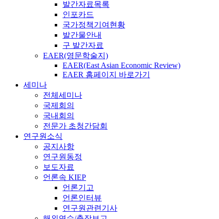
발간자료목록
인포카드
국가정책기여현황
발간물안내
구 발간자료
EAER(영문학술지)
EAER(East Asian Economic Review)
EAER 홈페이지 바로가기
세미나
전체세미나
국제회의
국내회의
전문가 초청간담회
연구원소식
공지사항
연구원동정
보도자료
언론속 KIEP
언론기고
언론인터뷰
연구원관련기사
해외연수/출장보고