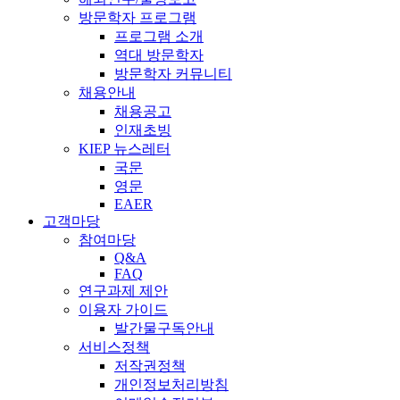
방문학자 프로그램
프로그램 소개
역대 방문학자
방문학자 커뮤니티
채용안내
채용공고
인재초빙
KIEP 뉴스레터
국문
영문
EAER
고객마당
참여마당
Q&A
FAQ
연구과제 제안
이용자 가이드
발간물구독안내
서비스정책
저작권정책
개인정보처리방침