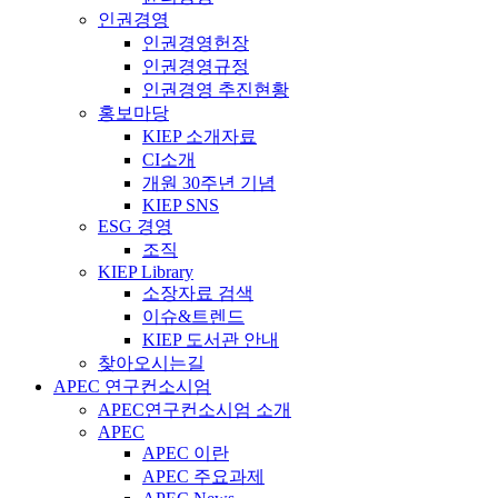
인권경영
인권경영헌장
인권경영규정
인권경영 추진현황
홍보마당
KIEP 소개자료
CI소개
개원 30주년 기념
KIEP SNS
ESG 경영
조직
KIEP Library
소장자료 검색
이슈&트렌드
KIEP 도서관 안내
찾아오시는길
APEC 연구컨소시엄
APEC연구컨소시엄 소개
APEC
APEC 이란
APEC 주요과제