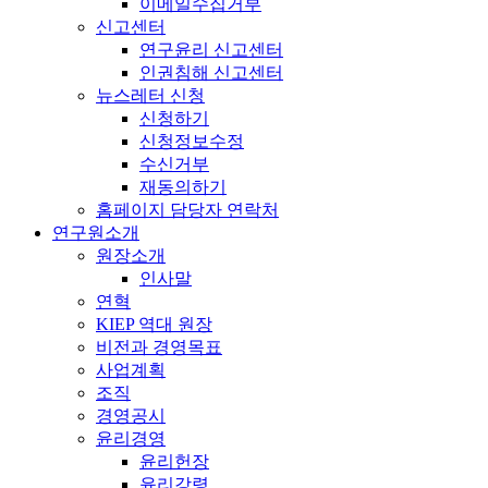
이메일수집거부
신고센터
연구윤리 신고센터
인권침해 신고센터
뉴스레터 신청
신청하기
신청정보수정
수신거부
재동의하기
홈페이지 담당자 연락처
연구원소개
원장소개
인사말
연혁
KIEP 역대 원장
비전과 경영목표
사업계획
조직
경영공시
윤리경영
윤리헌장
윤리강령