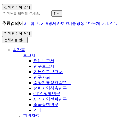
검색 레이어 열기
검색
추천검색어
#트럼프2기
#경제안보
#미중경쟁
#반도체
#ODA
검색 레이어 닫기
전체메뉴 열기
발간물
보고서
전체보고서
연구보고서
기본연구보고서
연구자료
중장기통상전략연구
전략지역심층연구
ODA 정책연구
세계지역전략연구
중국종합연구
기타
현안자료