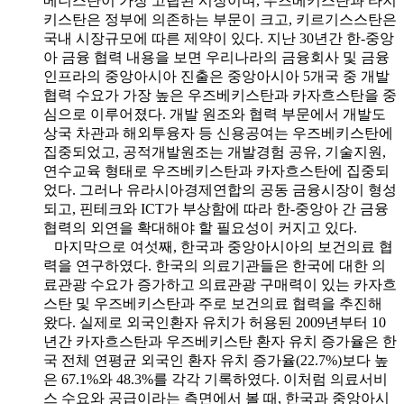
메니스탄이 가장 고립된 시장이며, 우즈베키스탄과 타지
키스탄은 정부에 의존하는 부문이 크고, 키르기스스탄은
국내 시장규모에 따른 제약이 있다. 지난 30년간 한-중앙
아 금융 협력 내용을 보면 우리나라의 금융회사 및 금융
인프라의 중앙아시아 진출은 중앙아시아 5개국 중 개발
협력 수요가 가장 높은 우즈베키스탄과 카자흐스탄을 중
심으로 이루어졌다. 개발 원조와 협력 부문에서 개발도
상국 차관과 해외투융자 등 신용공여는 우즈베키스탄에
집중되었고, 공적개발원조는 개발경험 공유, 기술지원,
연수교육 형태로 우즈베키스탄과 카자흐스탄에 집중되
었다. 그러나 유라시아경제연합의 공동 금융시장이 형성
되고, 핀테크와 ICT가 부상함에 따라 한-중앙아 간 금융
협력의 외연을 확대해야 할 필요성이 커지고 있다.
마지막으로 여섯째, 한국과 중앙아시아의 보건의료 협
력을 연구하였다. 한국의 의료기관들은 한국에 대한 의
료관광 수요가 증가하고 의료관광 구매력이 있는 카자흐
스탄 및 우즈베키스탄과 주로 보건의료 협력을 추진해
왔다. 실제로 외국인환자 유치가 허용된 2009년부터 10
년간 카자흐스탄과 우즈베키스탄 환자 유치 증가율은 한
국 전체 연평균 외국인 환자 유치 증가율(22.7%)보다 높
은 67.1%와 48.3%를 각각 기록하였다. 이처럼 의료서비
스 수요와 공급이라는 측면에서 볼 때, 한국과 중앙아시