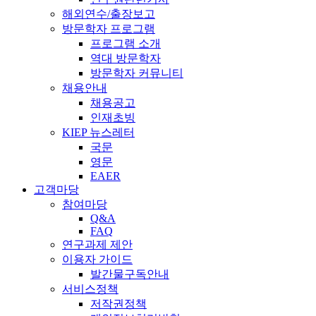
해외연수/출장보고
방문학자 프로그램
프로그램 소개
역대 방문학자
방문학자 커뮤니티
채용안내
채용공고
인재초빙
KIEP 뉴스레터
국문
영문
EAER
고객마당
참여마당
Q&A
FAQ
연구과제 제안
이용자 가이드
발간물구독안내
서비스정책
저작권정책