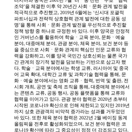
러시아와 중국은 2001년 7월 ‘러ㆍ중 선린ㆍ우호ㆍ협력
조약’을 체결한 이후 약 20년간 사회ㆍ문화 관계 발전을
적극적으로 추진했고, 2019년 6월에는 ‘신시대 포괄적
파트너십과 전략적 상호협력 관계 발전에 대한 공동 성
명’을 통해 사회ㆍ문화 관계 발전을 우선적으로 추진할
정책 방향 중 하나로 규정한 바 있다. 이후 양국은 안정적
인 거버넌스를 활용하여 학술ㆍ교육 분야, 문화ㆍ예술
분야, 대중매체 분야, 관광 분야, 체육 분야, 보건 분야 등
을 중심으로 사회ㆍ문화 관계의 핵심인 인문 교류와 협
력을 강화하고, 이를 양국 국민간 상호신뢰는 물론 국가
간 관계의 장기적 발전을 담보하는 기반으로 삼고자 했
다. 학술ㆍ교육 분야에서는 학생 교류, 러시아어 및 중국
어 교육 확대, 대학간 교류 및 과학기술 협력을 통해, 문
화ㆍ예술 분야에서는 영화 교류ㆍ협력, 번역 및 출판, 전
시회 개최, 공연 및 축제 조직을 통해, 대중매체 분야에서
는 콘텐츠 교류, 공동 행사, 공동 플랫폼을 통해 교류와
협력을 이어가고 있다. 관광 분야 협력은 2020년 초부터
시작된 코로나19 확산으로 인해 제한되고 있지만 2019년
까지 상호 관광객의 비약적 증가라는 성과를 거두었던
바 있다. 또한 체육 분야 협력은 2022년 2월 베이징 동계
올림픽을 전후로 활성화되었으며, 보건 분야 협력은 코
로나19 확산에 따라 그 중요성이 점점 더 강조되고 있다.