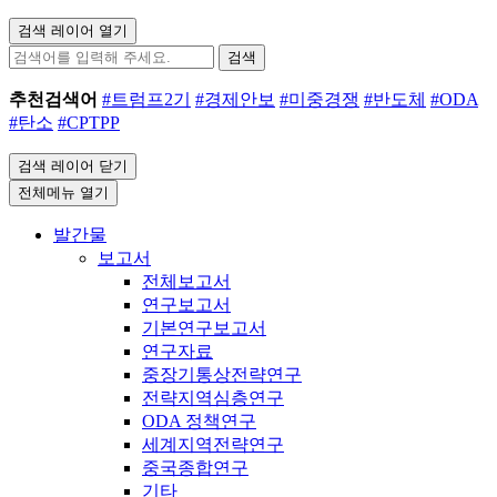
검색 레이어 열기
검색
추천검색어
#트럼프2기
#경제안보
#미중경쟁
#반도체
#ODA
#탄소
#CPTPP
검색 레이어 닫기
전체메뉴 열기
발간물
보고서
전체보고서
연구보고서
기본연구보고서
연구자료
중장기통상전략연구
전략지역심층연구
ODA 정책연구
세계지역전략연구
중국종합연구
기타