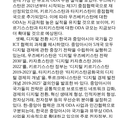
운데 가장 큰 규모의 ODA 수원 실적을 보였다. 우즈베키
스탄은 2021년부터 시작되는 제3기 중점협력국으로 재
선정되었으며, 키르기스스탄과 타지키스탄이 중점협력
국으로 추가되었다. 이에 따라 우즈베키스탄에 대한
ODA는 지금처럼 높은 실적을 유지할 것으로 보이며, 키
르기스스탄과 타지키스탄에 대한 ODA 규모는 지금보다
더 확대될 것으로 예상된다.
셋째, 디지털 전환 시기 한국과 중앙아시아 국가들 간
ICT 협력의 과제를 제시하였다. 중앙아시아 5개국 모두
디지털 경제에 관한 중장기 전략을 수립하여 실행하고
있는데, 우즈베키스탄은 ‘디지털 우즈베키스탄 전략
2030’을, 카자흐스탄은 ‘디지털 카자흐스탄 2018-
2022’를, 키르기스스탄 정부는 ‘디지털 키르기스스탄
2019-2023’을, 타지키스탄은 ‘타지키스탄공화국의 디지
털 경제의 개념’을, 투르크메니스탄은 ‘디지털 경제 발전
개념 2019-2025’ 결의안을 발표한 바 있다. 중앙아시아
국가들의 전략은 공통적으로 브로드밴드 네트워크 강화,
경제의 디지털 전환, 혁신 생태계 형성, 인적자본의 형성,
전자상거래, 전자정부 등의 우선순위 분야를 설정하고
있다. 한-중앙아 협력은 크게 ODA 사업과 민간협력으로
구분되는데, 한국은 중앙아시아 국가들과 유무상 ODA
사업을 지속적으로 확대하고 있으며 주로 전자정부, 지