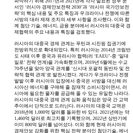
파악하기 위해 2017년과 2021년에 각각 발표된 정부 문
서인 ‘러시아 경제안보전략 2030’과 ‘러시아 국가안보전
략’의 핵심 내용 및 주요 특징과 우크라이나 전쟁에 따른
서방의 대러 제재 조치의 세부 사항을 조사했다. 이와 함
께 첨단 기술, 에너지, 금융 분야에서 러시아의 대중국 경
제협력의 주요 내용과 특징을 검토했다.
러시아의 대중국 경제 관계는 푸틴과 시진핑 집권기에
전방위적으로 확대되었다. 특히 러시아는 2014년 크림반
도 사태 이후 중국과 유라시아 협력(러 ‘EAEU’-중 ‘일대
일로’ 전략 연계)을 가속화했으며, 2019년 6월에는 수교
70주년을 맞아 양국 관계를 ‘신시대 포괄적 동반자 및 전
략적 협력 관계’로 발전시켰다. 게다가 우크라이나 전쟁
발발 이후 러시아의 입장에서 중국은 서방을 대신해 러
시아산 에너지를 구매해 줄 잠재적 소비시장이면서, 러
시아에 필요한 물자를 공급해 줄 수 있는 유일한 나라다.
러시아의 대중국 경제 관계 심화 움직임은 양국 간 교역
추이에서 단적으로 드러난다. 러시아의 대중국 교역은
2018년에 1,000억 달러를 돌파한 바 있다. 2021년에는 약
1,460억 달러로 최고치를 기록했으며, 2022년 상반기에
이미 800억 달러를 넘어섰다. 이와 함께 현재 러시아의
경제안보 강화를 위한 핵심 전략 분야인 첨단기술, 에너