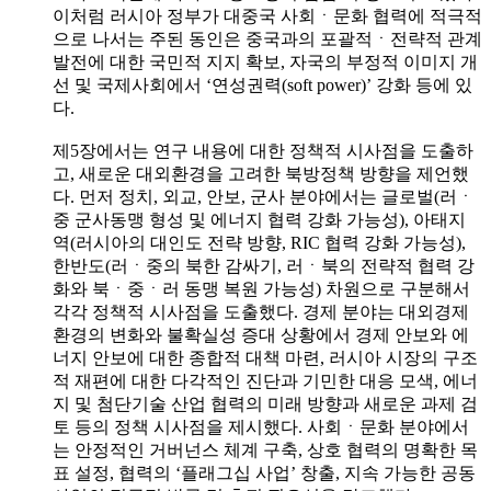
이처럼 러시아 정부가 대중국 사회ㆍ문화 협력에 적극적
으로 나서는 주된 동인은 중국과의 포괄적ㆍ전략적 관계
발전에 대한 국민적 지지 확보, 자국의 부정적 이미지 개
선 및 국제사회에서 ‘연성권력(soft power)’ 강화 등에 있
다.
제5장에서는 연구 내용에 대한 정책적 시사점을 도출하
고, 새로운 대외환경을 고려한 북방정책 방향을 제언했
다. 먼저 정치, 외교, 안보, 군사 분야에서는 글로벌(러ㆍ
중 군사동맹 형성 및 에너지 협력 강화 가능성), 아태지
역(러시아의 대인도 전략 방향, RIC 협력 강화 가능성),
한반도(러ㆍ중의 북한 감싸기, 러ㆍ북의 전략적 협력 강
화와 북ㆍ중ㆍ러 동맹 복원 가능성) 차원으로 구분해서
각각 정책적 시사점을 도출했다. 경제 분야는 대외경제
환경의 변화와 불확실성 증대 상황에서 경제 안보와 에
너지 안보에 대한 종합적 대책 마련, 러시아 시장의 구조
적 재편에 대한 다각적인 진단과 기민한 대응 모색, 에너
지 및 첨단기술 산업 협력의 미래 방향과 새로운 과제 검
토 등의 정책 시사점을 제시했다. 사회ㆍ문화 분야에서
는 안정적인 거버넌스 체계 구축, 상호 협력의 명확한 목
표 설정, 협력의 ‘플래그십 사업’ 창출, 지속 가능한 공동