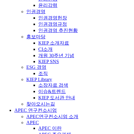
윤리강령
인권경영
인권경영헌장
인권경영규정
인권경영 추진현황
홍보마당
KIEP 소개자료
CI소개
개원 30주년 기념
KIEP SNS
ESG 경영
조직
KIEP Library
소장자료 검색
이슈&트렌드
KIEP 도서관 안내
찾아오시는길
APEC 연구컨소시엄
APEC연구컨소시엄 소개
APEC
APEC 이란