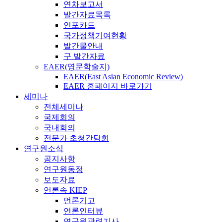
연차보고서
발간자료목록
인포카드
국가정책기여현황
발간물안내
구 발간자료
EAER(영문학술지)
EAER(East Asian Economic Review)
EAER 홈페이지 바로가기
세미나
전체세미나
국제회의
국내회의
전문가 초청간담회
연구원소식
공지사항
연구원동정
보도자료
언론속 KIEP
언론기고
언론인터뷰
연구원관련기사