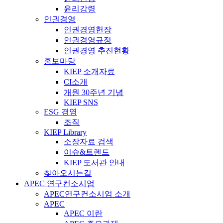
윤리강령
인권경영
인권경영헌장
인권경영규정
인권경영 추진현황
홍보마당
KIEP 소개자료
CI소개
개원 30주년 기념
KIEP SNS
ESG 경영
조직
KIEP Library
소장자료 검색
이슈&트렌드
KIEP 도서관 안내
찾아오시는길
APEC 연구컨소시엄
APEC연구컨소시엄 소개
APEC
APEC 이란