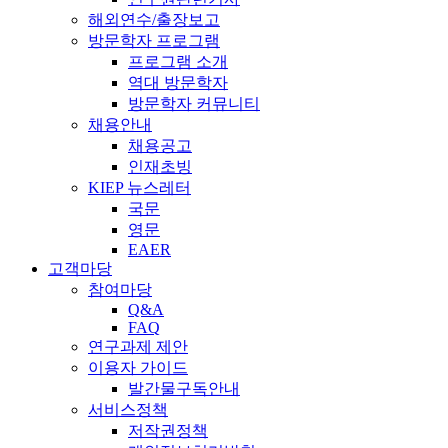
해외연수/출장보고
방문학자 프로그램
프로그램 소개
역대 방문학자
방문학자 커뮤니티
채용안내
채용공고
인재초빙
KIEP 뉴스레터
국문
영문
EAER
고객마당
참여마당
Q&A
FAQ
연구과제 제안
이용자 가이드
발간물구독안내
서비스정책
저작권정책