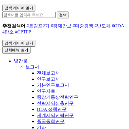
검색 레이어 열기
검색
추천검색어
#트럼프2기
#경제안보
#미중경쟁
#반도체
#ODA
#탄소
#CPTPP
검색 레이어 닫기
전체메뉴 열기
발간물
보고서
전체보고서
연구보고서
기본연구보고서
연구자료
중장기통상전략연구
전략지역심층연구
ODA 정책연구
세계지역전략연구
중국종합연구
기타