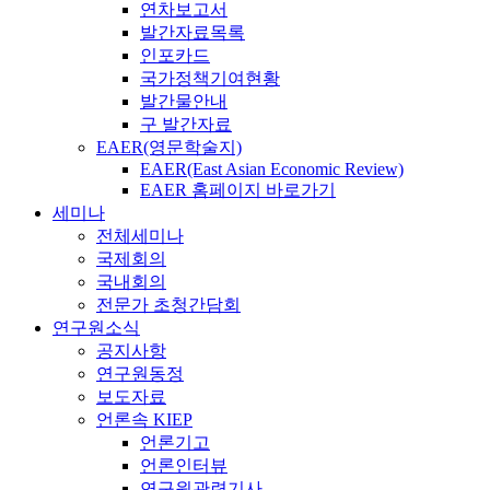
연차보고서
발간자료목록
인포카드
국가정책기여현황
발간물안내
구 발간자료
EAER(영문학술지)
EAER(East Asian Economic Review)
EAER 홈페이지 바로가기
세미나
전체세미나
국제회의
국내회의
전문가 초청간담회
연구원소식
공지사항
연구원동정
보도자료
언론속 KIEP
언론기고
언론인터뷰
연구원관련기사