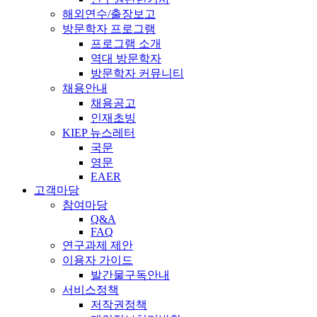
해외연수/출장보고
방문학자 프로그램
프로그램 소개
역대 방문학자
방문학자 커뮤니티
채용안내
채용공고
인재초빙
KIEP 뉴스레터
국문
영문
EAER
고객마당
참여마당
Q&A
FAQ
연구과제 제안
이용자 가이드
발간물구독안내
서비스정책
저작권정책