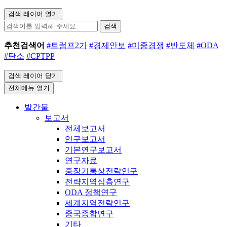
검색 레이어 열기
검색
추천검색어
#트럼프2기
#경제안보
#미중경쟁
#반도체
#ODA
#탄소
#CPTPP
검색 레이어 닫기
전체메뉴 열기
발간물
보고서
전체보고서
연구보고서
기본연구보고서
연구자료
중장기통상전략연구
전략지역심층연구
ODA 정책연구
세계지역전략연구
중국종합연구
기타