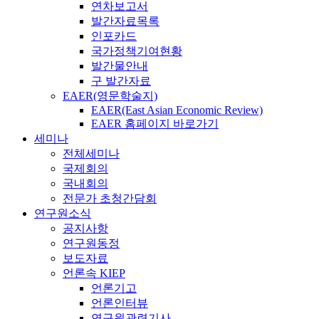
연차보고서
발간자료목록
인포카드
국가정책기여현황
발간물안내
구 발간자료
EAER(영문학술지)
EAER(East Asian Economic Review)
EAER 홈페이지 바로가기
세미나
전체세미나
국제회의
국내회의
전문가 초청간담회
연구원소식
공지사항
연구원동정
보도자료
언론속 KIEP
언론기고
언론인터뷰
연구원관련기사