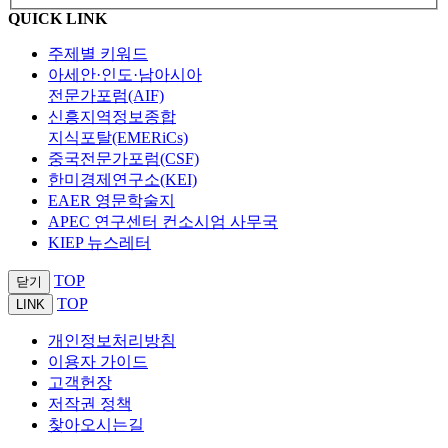
QUICK LINK
주제별 키워드
아세안·인도·남아시아
전문가포럼(AIF)
신흥지역정보종합
지식포탈(EMERiCs)
중국전문가포럼(CSF)
한미경제연구소(KEI)
EAER 영문학술지
APEC 연구센터 컨소시엄 사무국
KIEP 뉴스레터
TOP
닫기
TOP
LINK
개인정보처리방침
이용자 가이드
고객헌장
저작권 정책
찾아오시는길