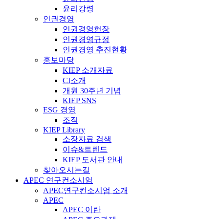
윤리강령
인권경영
인권경영헌장
인권경영규정
인권경영 추진현황
홍보마당
KIEP 소개자료
CI소개
개원 30주년 기념
KIEP SNS
ESG 경영
조직
KIEP Library
소장자료 검색
이슈&트렌드
KIEP 도서관 안내
찾아오시는길
APEC 연구컨소시엄
APEC연구컨소시엄 소개
APEC
APEC 이란