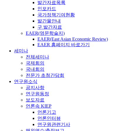
발간자료목록
인포카드
국가정책기여현황
발간물안내
구 발간자료
EAER(영문학술지)
EAER(East Asian Economic Review)
EAER 홈페이지 바로가기
세미나
전체세미나
국제회의
국내회의
전문가 초청간담회
연구원소식
공지사항
연구원동정
보도자료
언론속 KIEP
언론기고
언론인터뷰
연구원관련기사
해외연수/출장보고