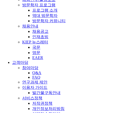
방문학자 프로그램
프로그램 소개
역대 방문학자
방문학자 커뮤니티
채용안내
채용공고
인재초빙
KIEP 뉴스레터
국문
영문
EAER
고객마당
참여마당
Q&A
FAQ
연구과제 제안
이용자 가이드
발간물구독안내
서비스정책
저작권정책
개인정보처리방침