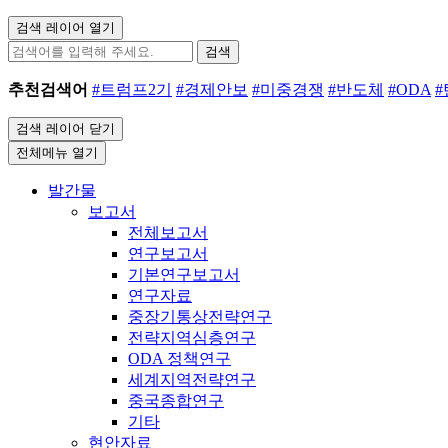
검색 레이어 열기
검색
추천검색어
#트럼프2기
#경제안보
#미중경쟁
#반도체
#ODA
검색 레이어 닫기
전체메뉴 열기
발간물
보고서
전체보고서
연구보고서
기본연구보고서
연구자료
중장기통상전략연구
전략지역심층연구
ODA 정책연구
세계지역전략연구
중국종합연구
기타
현안자료