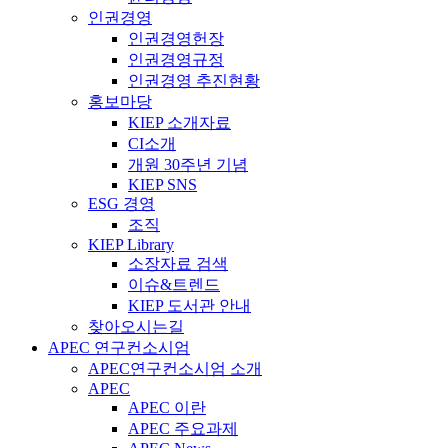
인권경영
인권경영헌장
인권경영규정
인권경영 추진현황
홍보마당
KIEP 소개자료
CI소개
개원 30주년 기념
KIEP SNS
ESG 경영
조직
KIEP Library
소장자료 검색
이슈&트렌드
KIEP 도서관 안내
찾아오시는길
APEC 연구컨소시엄
APEC연구컨소시엄 소개
APEC
APEC 이란
APEC 주요과제