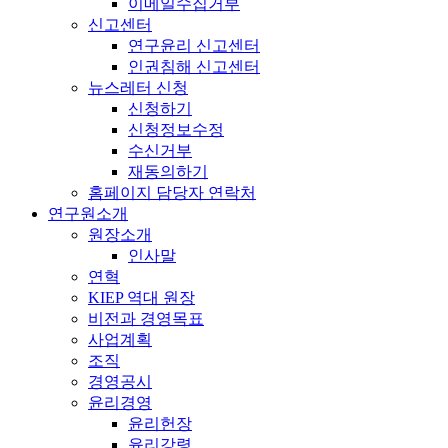
이메일수집거부
신고센터
연구윤리 신고센터
인권침해 신고센터
뉴스레터 신청
신청하기
신청정보수정
수신거부
재동의하기
홈페이지 담당자 연락처
연구원소개
원장소개
인사말
연혁
KIEP 역대 원장
비전과 경영목표
사업계획
조직
경영공시
윤리경영
윤리헌장
윤리강령