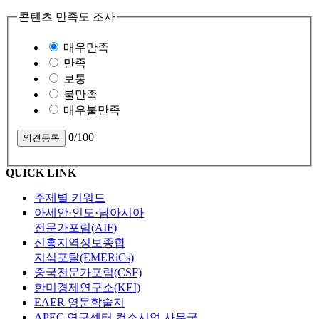
콘텐츠 만족도 조사
매우만족
만족
보통
불만족
매우불만족
0
/100
QUICK LINK
주제별 키워드
아세안·인도·남아시아
전문가포럼(AIF)
신흥지역정보종합
지식포탈(EMERiCs)
중국전문가포럼(CSF)
한미경제연구소(KEI)
EAER 영문학술지
APEC 연구센터 컨소시엄 사무국