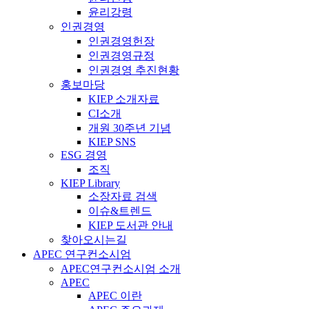
윤리강령
인권경영
인권경영헌장
인권경영규정
인권경영 추진현황
홍보마당
KIEP 소개자료
CI소개
개원 30주년 기념
KIEP SNS
ESG 경영
조직
KIEP Library
소장자료 검색
이슈&트렌드
KIEP 도서관 안내
찾아오시는길
APEC 연구컨소시엄
APEC연구컨소시엄 소개
APEC
APEC 이란