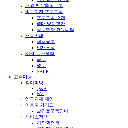
해외연수/출장보고
방문학자 프로그램
프로그램 소개
역대 방문학자
방문학자 커뮤니티
채용안내
채용공고
인재초빙
KIEP 뉴스레터
국문
영문
EAER
고객마당
참여마당
Q&A
FAQ
연구과제 제안
이용자 가이드
발간물구독안내
서비스정책
저작권정책