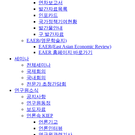
연차보고서
발간자료목록
인포카드
국가정책기여현황
발간물안내
구 발간자료
EAER(영문학술지)
EAER(East Asian Economic Review)
EAER 홈페이지 바로가기
세미나
전체세미나
국제회의
국내회의
전문가 초청간담회
연구원소식
공지사항
연구원동정
보도자료
언론속 KIEP
언론기고
언론인터뷰
연구원관련기사