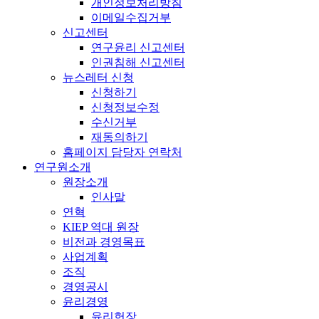
개인정보처리방침
이메일수집거부
신고센터
연구윤리 신고센터
인권침해 신고센터
뉴스레터 신청
신청하기
신청정보수정
수신거부
재동의하기
홈페이지 담당자 연락처
연구원소개
원장소개
인사말
연혁
KIEP 역대 원장
비전과 경영목표
사업계획
조직
경영공시
윤리경영
윤리헌장