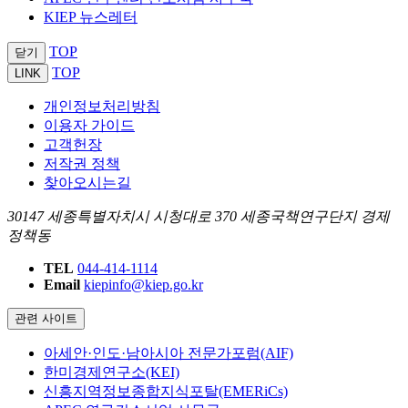
KIEP 뉴스레터
TOP
닫기
TOP
LINK
개인정보처리방침
이용자 가이드
고객헌장
저작권 정책
찾아오시는길
30147 세종특별자치시 시청대로 370 세종국책연구단지 경제
정책동
TEL
044-414-1114
Email
kiepinfo@kiep.go.kr
관련 사이트
아세안·인도·남아시아 전문가포럼(AIF)
한미경제연구소(KEI)
신흥지역정보종합지식포탈(EMERiCs)