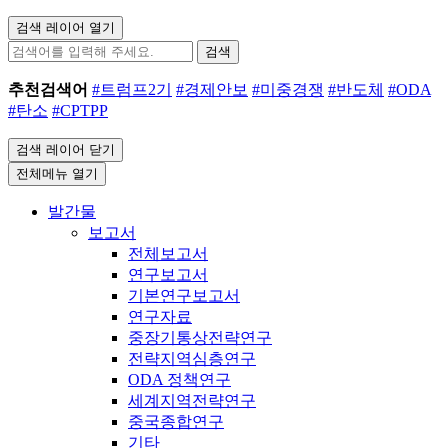
검색 레이어 열기
검색
추천검색어
#트럼프2기
#경제안보
#미중경쟁
#반도체
#ODA
#탄소
#CPTPP
검색 레이어 닫기
전체메뉴 열기
발간물
보고서
전체보고서
연구보고서
기본연구보고서
연구자료
중장기통상전략연구
전략지역심층연구
ODA 정책연구
세계지역전략연구
중국종합연구
기타