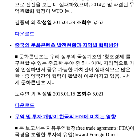
으로 진전을 보는 데 실패하였으며, 2014년 말 타결된 무
역원활화 협정이 WTO 논..
김종덕 외
작성일
2015.01.29
조회수
5,553
다운로드
중국의 문화콘텐츠 발전현황과 지역별 협력방안
■ 문화콘텐츠는 우리 정부의 국정기조인 ‘창조경제’를
구현할 수 있는 중요한 분야 중 하나이며, 지리적으로 가
장 인접하면서 공유 가능한 가치관이 상대적으로 많은
한ㆍ중 양국간의 협력이 활발히 이루어지고 있음. - 세
계 문화콘텐츠 시..
노수연 외
작성일
2015.01.15
조회수
5,021
다운로드
무역 및 투자 개방이 한국의 FDI에 미치는 영향
■ 본 보고서는 자유무역협정(free trade agrements: FTA)이
국경을 초월한 투자의 유입(Inward Foreign Direct