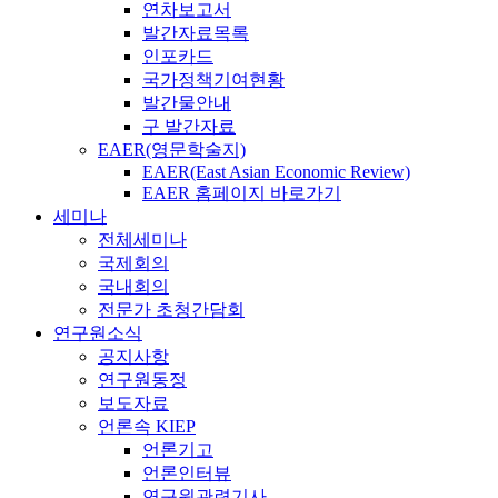
연차보고서
발간자료목록
인포카드
국가정책기여현황
발간물안내
구 발간자료
EAER(영문학술지)
EAER(East Asian Economic Review)
EAER 홈페이지 바로가기
세미나
전체세미나
국제회의
국내회의
전문가 초청간담회
연구원소식
공지사항
연구원동정
보도자료
언론속 KIEP
언론기고
언론인터뷰
연구원관련기사