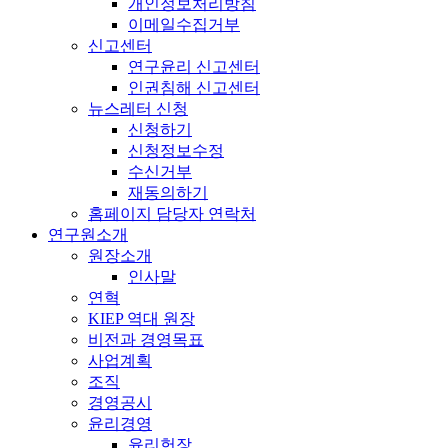
개인정보처리방침
이메일수집거부
신고센터
연구윤리 신고센터
인권침해 신고센터
뉴스레터 신청
신청하기
신청정보수정
수신거부
재동의하기
홈페이지 담당자 연락처
연구원소개
원장소개
인사말
연혁
KIEP 역대 원장
비전과 경영목표
사업계획
조직
경영공시
윤리경영
윤리헌장