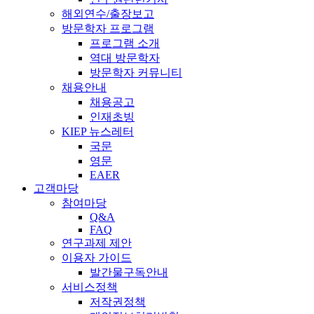
해외연수/출장보고
방문학자 프로그램
프로그램 소개
역대 방문학자
방문학자 커뮤니티
채용안내
채용공고
인재초빙
KIEP 뉴스레터
국문
영문
EAER
고객마당
참여마당
Q&A
FAQ
연구과제 제안
이용자 가이드
발간물구독안내
서비스정책
저작권정책