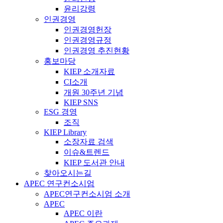
윤리강령
인권경영
인권경영헌장
인권경영규정
인권경영 추진현황
홍보마당
KIEP 소개자료
CI소개
개원 30주년 기념
KIEP SNS
ESG 경영
조직
KIEP Library
소장자료 검색
이슈&트렌드
KIEP 도서관 안내
찾아오시는길
APEC 연구컨소시엄
APEC연구컨소시엄 소개
APEC
APEC 이란