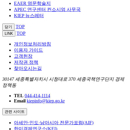
EAER 영문학술지
APEC 연구센터 컨소시엄 사무국
KIEP 뉴스레터
TOP
닫기
TOP
LINK
개인정보처리방침
이용자 가이드
고객헌장
저작권 정책
찾아오시는길
30147 세종특별자치시 시청대로 370 세종국책연구단지 경제
정책동
TEL
044-414-1114
Email
kiepinfo@kiep.go.kr
관련 사이트
아세안·인도·남아시아 전문가포럼(AIF)
한미경제연구소(KEI)