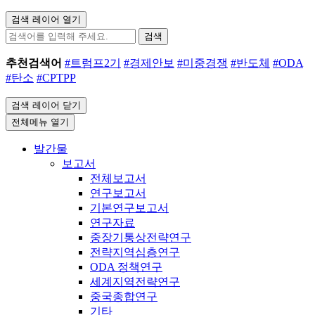
검색 레이어 열기
검색
추천검색어
#트럼프2기
#경제안보
#미중경쟁
#반도체
#ODA
#탄소
#CPTPP
검색 레이어 닫기
전체메뉴 열기
발간물
보고서
전체보고서
연구보고서
기본연구보고서
연구자료
중장기통상전략연구
전략지역심층연구
ODA 정책연구
세계지역전략연구
중국종합연구
기타