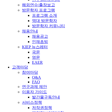
해외연수/출장보고
방문학자 프로그램
프로그램 소개
역대 방문학자
방문학자 커뮤니티
채용안내
채용공고
인재초빙
KIEP 뉴스레터
국문
영문
EAER
고객마당
참여마당
Q&A
FAQ
연구과제 제안
이용자 가이드
발간물구독안내
서비스정책
저작권정책