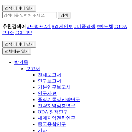
검색 레이어 열기
검색
추천검색어
#트럼프2기
#경제안보
#미중경쟁
#반도체
#ODA
#탄소
#CPTPP
검색 레이어 닫기
전체메뉴 열기
발간물
보고서
전체보고서
연구보고서
기본연구보고서
연구자료
중장기통상전략연구
전략지역심층연구
ODA 정책연구
세계지역전략연구
중국종합연구
기타