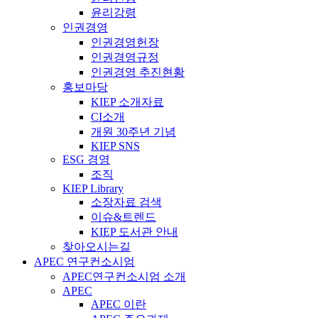
윤리강령
인권경영
인권경영헌장
인권경영규정
인권경영 추진현황
홍보마당
KIEP 소개자료
CI소개
개원 30주년 기념
KIEP SNS
ESG 경영
조직
KIEP Library
소장자료 검색
이슈&트렌드
KIEP 도서관 안내
찾아오시는길
APEC 연구컨소시엄
APEC연구컨소시엄 소개
APEC
APEC 이란