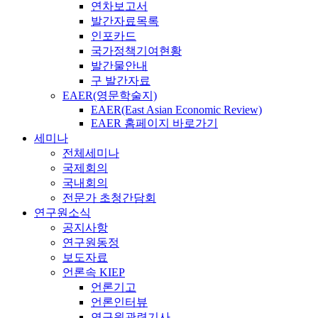
연차보고서
발간자료목록
인포카드
국가정책기여현황
발간물안내
구 발간자료
EAER(영문학술지)
EAER(East Asian Economic Review)
EAER 홈페이지 바로가기
세미나
전체세미나
국제회의
국내회의
전문가 초청간담회
연구원소식
공지사항
연구원동정
보도자료
언론속 KIEP
언론기고
언론인터뷰
연구원관련기사