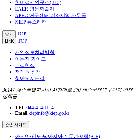
한미경제연구소(KEI)
EAER 영문학술지
APEC 연구센터 컨소시엄 사무국
KIEP 뉴스레터
TOP
닫기
TOP
LINK
개인정보처리방침
이용자 가이드
고객헌장
저작권 정책
찾아오시는길
30147 세종특별자치시 시청대로 370 세종국책연구단지 경제
정책동
TEL
044-414-1114
Email
kiepinfo@kiep.go.kr
관련 사이트
아세안·인도·남아시아 전문가포럼(AIF)