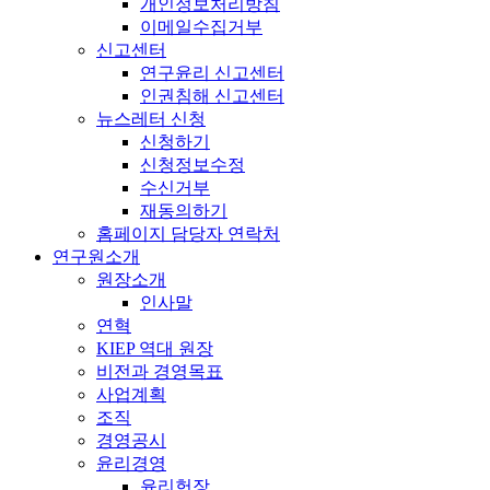
개인정보처리방침
이메일수집거부
신고센터
연구윤리 신고센터
인권침해 신고센터
뉴스레터 신청
신청하기
신청정보수정
수신거부
재동의하기
홈페이지 담당자 연락처
연구원소개
원장소개
인사말
연혁
KIEP 역대 원장
비전과 경영목표
사업계획
조직
경영공시
윤리경영
윤리헌장