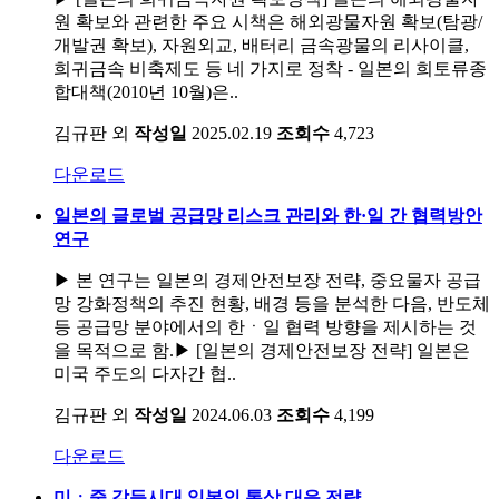
원 확보와 관련한 주요 시책은 해외광물자원 확보(탐광/
개발권 확보), 자원외교, 배터리 금속광물의 리사이클,
희귀금속 비축제도 등 네 가지로 정착 - 일본의 희토류종
합대책(2010년 10월)은..
김규판 외
작성일
2025.02.19
조회수
4,723
다운로드
일본의 글로벌 공급망 리스크 관리와 한·일 간 협력방안
연구
▶ 본 연구는 일본의 경제안전보장 전략, 중요물자 공급
망 강화정책의 추진 현황, 배경 등을 분석한 다음, 반도체
등 공급망 분야에서의 한ㆍ일 협력 방향을 제시하는 것
을 목적으로 함.▶ [일본의 경제안전보장 전략] 일본은
미국 주도의 다자간 협..
김규판 외
작성일
2024.06.03
조회수
4,199
다운로드
미ㆍ중 갈등시대 일본의 통상 대응 전략