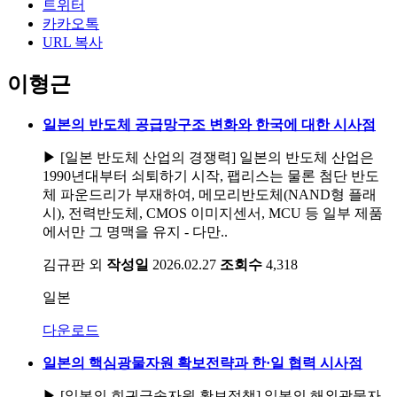
트위터
카카오톡
URL 복사
이형근
일본의 반도체 공급망구조 변화와 한국에 대한 시사점
▶ [일본 반도체 산업의 경쟁력] 일본의 반도체 산업은
1990년대부터 쇠퇴하기 시작, 팹리스는 물론 첨단 반도
체 파운드리가 부재하여, 메모리반도체(NAND형 플래
시), 전력반도체, CMOS 이미지센서, MCU 등 일부 제품
에서만 그 명맥을 유지 - 다만..
김규판 외
작성일
2026.02.27
조회수
4,318
일본
다운로드
일본의 핵심광물자원 확보전략과 한·일 협력 시사점
▶ [일본의 희귀금속자원 확보정책] 일본의 해외광물자