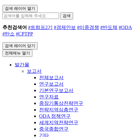
검색 레이어 열기
검색
추천검색어
#트럼프2기
#경제안보
#미중경쟁
#반도체
#ODA
#탄소
#CPTPP
검색 레이어 닫기
전체메뉴 열기
발간물
보고서
전체보고서
연구보고서
기본연구보고서
연구자료
중장기통상전략연구
전략지역심층연구
ODA 정책연구
세계지역전략연구
중국종합연구
기타