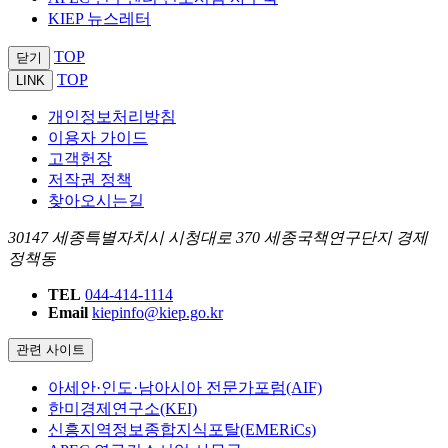
KIEP 뉴스레터
TOP
닫기
TOP
LINK
개인정보처리방침
이용자 가이드
고객헌장
저작권 정책
찾아오시는길
30147 세종특별자치시 시청대로 370 세종국책연구단지 경제
정책동
TEL
044-414-1114
Email
kiepinfo@kiep.go.kr
관련 사이트
아세안·인도·남아시아 전문가포럼(AIF)
한미경제연구소(KEI)
신흥지역정보종합지식포탈(EMERiCs)