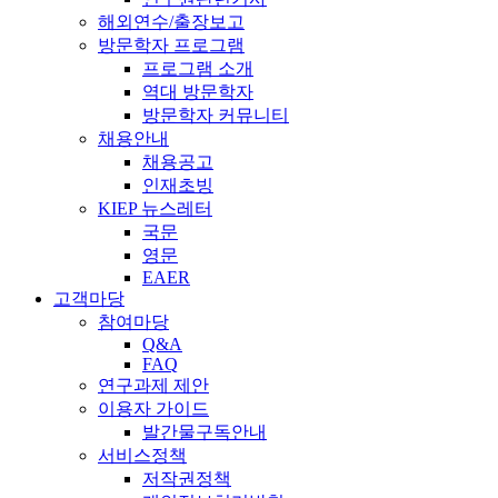
해외연수/출장보고
방문학자 프로그램
프로그램 소개
역대 방문학자
방문학자 커뮤니티
채용안내
채용공고
인재초빙
KIEP 뉴스레터
국문
영문
EAER
고객마당
참여마당
Q&A
FAQ
연구과제 제안
이용자 가이드
발간물구독안내
서비스정책
저작권정책