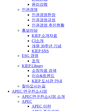
윤리강령
인권경영
인권경영헌장
인권경영규정
인권경영 추진현황
홍보마당
KIEP 소개자료
CI소개
개원 30주년 기념
KIEP SNS
ESG 경영
조직
KIEP Library
소장자료 검색
이슈&트렌드
KIEP 도서관 안내
찾아오시는길
APEC 연구컨소시엄
APEC연구컨소시엄 소개
APEC
APEC 이란