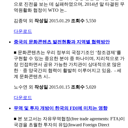
으로 진전을 보는 데 실패하였으며, 2014년 말 타결된 무
역원활화 협정이 WTO 논..
김종덕 외
작성일
2015.01.29
조회수
5,550
다운로드
중국의 문화콘텐츠 발전현황과 지역별 협력방안
■ 문화콘텐츠는 우리 정부의 국정기조인 ‘창조경제’를
구현할 수 있는 중요한 분야 중 하나이며, 지리적으로 가
장 인접하면서 공유 가능한 가치관이 상대적으로 많은
한ㆍ중 양국간의 협력이 활발히 이루어지고 있음. - 세
계 문화콘텐츠 시..
노수연 외
작성일
2015.01.15
조회수
5,020
다운로드
무역 및 투자 개방이 한국의 FDI에 미치는 영향
■ 본 보고서는 자유무역협정(free trade agrements: FTA)이
국경을 초월한 투자의 유입(Inward Foreign Direct