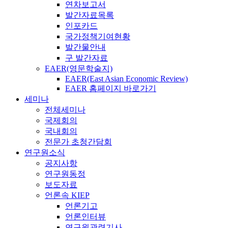
연차보고서
발간자료목록
인포카드
국가정책기여현황
발간물안내
구 발간자료
EAER(영문학술지)
EAER(East Asian Economic Review)
EAER 홈페이지 바로가기
세미나
전체세미나
국제회의
국내회의
전문가 초청간담회
연구원소식
공지사항
연구원동정
보도자료
언론속 KIEP
언론기고
언론인터뷰
연구원관련기사