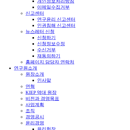
개인정보처리방침
이메일수집거부
신고센터
연구윤리 신고센터
인권침해 신고센터
뉴스레터 신청
신청하기
신청정보수정
수신거부
재동의하기
홈페이지 담당자 연락처
연구원소개
원장소개
인사말
연혁
KIEP 역대 원장
비전과 경영목표
사업계획
조직
경영공시
윤리경영
윤리헌장