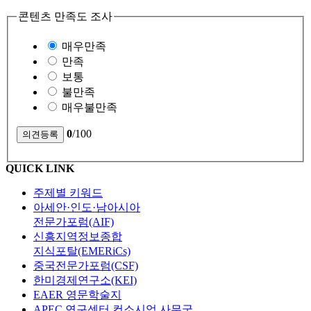
콘텐츠 만족도 조사
매우만족
만족
보통
불만족
매우불만족
0
/100
QUICK LINK
주제별 키워드
아세안·인도·남아시아
전문가포럼(AIF)
신흥지역정보종합
지식포탈(EMERiCs)
중국전문가포럼(CSF)
한미경제연구소(KEI)
EAER 영문학술지
APEC 연구센터 컨소시엄 사무국