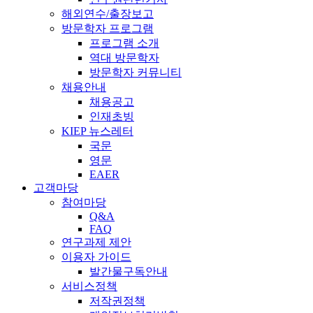
해외연수/출장보고
방문학자 프로그램
프로그램 소개
역대 방문학자
방문학자 커뮤니티
채용안내
채용공고
인재초빙
KIEP 뉴스레터
국문
영문
EAER
고객마당
참여마당
Q&A
FAQ
연구과제 제안
이용자 가이드
발간물구독안내
서비스정책
저작권정책