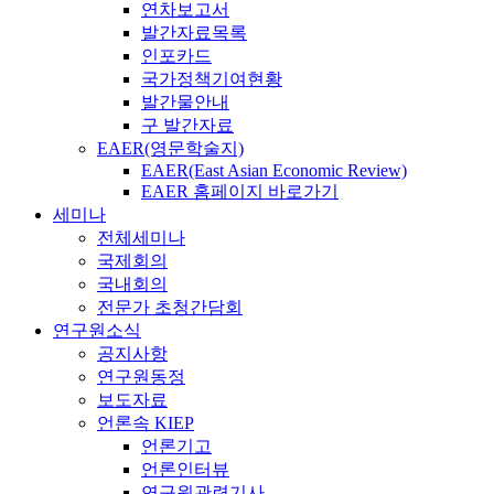
연차보고서
발간자료목록
인포카드
국가정책기여현황
발간물안내
구 발간자료
EAER(영문학술지)
EAER(East Asian Economic Review)
EAER 홈페이지 바로가기
세미나
전체세미나
국제회의
국내회의
전문가 초청간담회
연구원소식
공지사항
연구원동정
보도자료
언론속 KIEP
언론기고
언론인터뷰
연구원관련기사