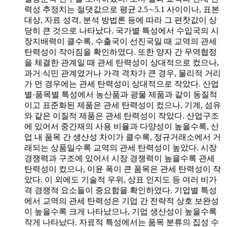
력성 추정치는 절댓값으로 평균 2.5∼5.1 사이이나, 표본
대상, 자료 성격, 분석 방법론 등에 따라 그 편찻값이 상
당히 큰 것으로 나타났다. 국가별 특성에서 수입국의 시
장지배력이 클수록, 수출국이 선진국일 때 교역의 관세
탄력성이 작아짐을 확인하였다. 또한 양자 간 무역협정
을 체결한 관계일 때 관세 탄력성이 상대적으로 컸으나,
과거 식민 관계였거나 가격 격차가 큰 경우, 물리적 거리
가 먼 경우에는 관세 탄력성이 상대적으로 작았다. 산업
별·품목별 특성에서 농산품과 광물 제품과 같이 동질적
이고 표준화된 제품은 관세 탄력성이 컸으나, 기계, 섬유
와 같은 이질적 제품은 관세 탄력성이 작았다. 산업구조
에 있어서 중간재의 사용 비율과 다양성이 높을수록, 산
업 내 품목 간 생산성 차이가 클수록, 정규거래소에서 거
래되는 상품일수록 교역의 관세 탄력성이 높았다. 시장
경쟁력과 구조에 있어서 시장 경쟁력이 높을수록 관세
탄력성이 컸으나, 이윤 폭이 큰 품목은 관세 탄력성이 작
았다. 이 외에도 기술적 우위, 상표 인지도 등 여러 비가
격 경쟁적 요소들이 중요함을 확인하였다. 기업별 특성
에서 교역의 관세 탄력성은 기업 간 전략적 상호 보완성
이 높을수록 크게 나타났으나, 기업 생산성이 높을수록
작게 나타났다. 자료적 특성에서는 품목 분류의 집성 수