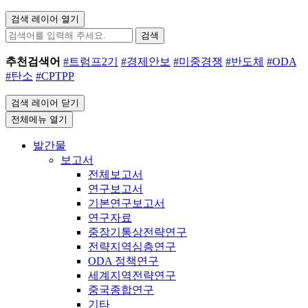
검색 레이어 열기
검색
추천검색어
#트럼프2기
#경제안보
#미중경쟁
#반도체
#ODA
#탄소
#CPTPP
검색 레이어 닫기
전체메뉴 열기
발간물
보고서
전체보고서
연구보고서
기본연구보고서
연구자료
중장기통상전략연구
전략지역심층연구
ODA 정책연구
세계지역전략연구
중국종합연구
기타