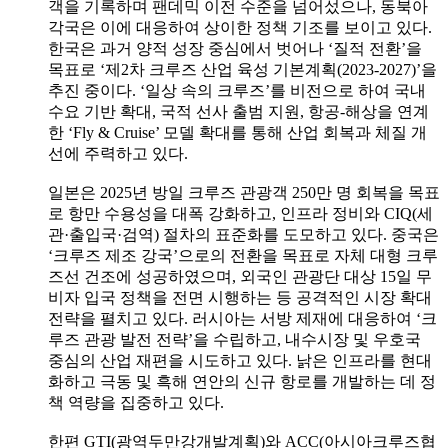
객을 기록하며 팬데믹 이전 수준을 넘어섰으나, 동북아
각국은 이에 대응하여 상이한 정책 기조를 보이고 있다.
한국은 과거 양적 성장 중심에서 벗어나 ‘질적 전환’을
목표로 ‘제2차 크루즈 산업 육성 기본계획(2023-2027)’을
추진 중이다. ‘일상 속의 크루즈’를 비전으로 하여 국내
수요 기반 확대, 국적 선사 출범 지원, 항공-해상을 연계
한 ‘Fly & Cruise’ 모델 확대를 통해 산업 회복과 체질 개
선에 주력하고 있다.
일본은 2025년 방일 크루즈 관광객 250만 명 회복을 목표
로 항만 수용성을 대폭 강화하고, 인프라 정비와 CIQ(세
관·출입국·검역) 절차의 표준화를 도모하고 있다. 중국은
‘크루즈 제조 강국’으로의 전환을 목표로 자체 대형 크루
즈선 건조에 성공하였으며, 외국인 관광단 대상 15일 무
비자 입국 정책을 전면 시행하는 등 공격적인 시장 확대
전략을 펼치고 있다. 러시아는 서방 제재에 대응하여 ‘크
루즈 관광 발전 전략’을 수립하고, 내수시장 및 우호국
중심의 산업 재편을 시도하고 있다. 낡은 인프라를 현대
화하고 극동 및 흑해 연안의 신규 항로를 개발하는 데 정
책 역량을 집중하고 있다.
한편 GTI(광역두만강개발계획)와 ACC(아시아크루즈협