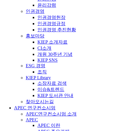
윤리강령
인권경영
인권경영헌장
인권경영규정
인권경영 추진현황
홍보마당
KIEP 소개자료
CI소개
개원 30주년 기념
KIEP SNS
ESG 경영
조직
KIEP Library
소장자료 검색
이슈&트렌드
KIEP 도서관 안내
찾아오시는길
APEC 연구컨소시엄
APEC연구컨소시엄 소개
APEC
APEC 이란