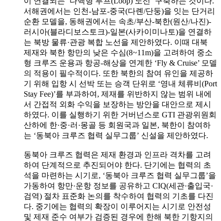
이 연결되는 ‘다핵형 루프(Loop) 노선’ 구축하는 것이다.
서해권에서는 인천-남포-중국(다롄/단둥)을 잇는 단거리
순환 모델을, 동해권에서는 속초/부산-북한(원산/나진)-
러시아(블라디보스토크)-일본(사카이미나토)을 연결하
는 북방 물류·관광 복합 노선을 제안하였다. 이때 대북
제재와 북한 항만의 낮은 수심(8~11m)을 고려하여 중소
형 크루즈 운용과 항공-해상을 연계한 ‘Fly & Cruise’ 모델
의 적용이 필수적이다. 또한 북한의 참여 유인을 제공하
기 위해 입항 시 선박 또는 승객 단위로 ‘영내 체류비(Port
Stay Fee)’를 부과하여, 제재를 위반하지 않는 범위 내에
서 간접적 외화 수익을 보장하는 방안을 대안으로 제시
하였다. 이를 실행하기 위한 거버넌스로 GTI 관광위원회
산하에 한·중·러·몽골 등 회원국과 일본, 북한이 참여하
는 ‘동북아 크루즈 협력 실무그룹’ 신설을 제안하였다.
동북아 크루즈 협력은 제재 환경과 인프라 격차를 고려
하여 단계적으로 추진되어야 한다. 단기에는 협력의 초
석을 마련하는 시기로, ‘동북아 크루즈 협력 실무그룹’을
가동하여 항만·운항 정보를 공유하고 CIQ(세관·출입국·
검역) 절차 표준화 논의를 착수하여 협력의 기초를 다진
다. 중기에는 협력의 확장이 이루어지는 시기로 안전성
및 제재 준수 여부가 검증된 경우에 한해 북한 기항지의