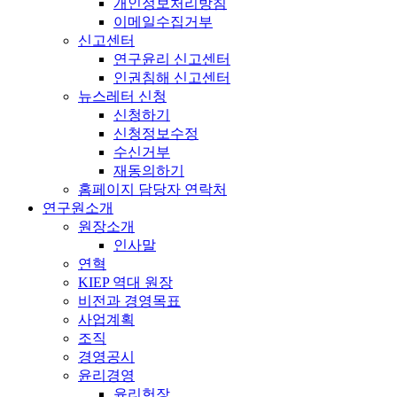
개인정보처리방침
이메일수집거부
신고센터
연구윤리 신고센터
인권침해 신고센터
뉴스레터 신청
신청하기
신청정보수정
수신거부
재동의하기
홈페이지 담당자 연락처
연구원소개
원장소개
인사말
연혁
KIEP 역대 원장
비전과 경영목표
사업계획
조직
경영공시
윤리경영
윤리헌장