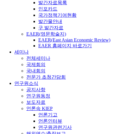
발간자료목록
인포카드
국가정책기여현황
발간물안내
구 발간자료
EAER(영문학술지)
EAER(East Asian Economic Review)
EAER 홈페이지 바로가기
세미나
전체세미나
국제회의
국내회의
전문가 초청간담회
연구원소식
공지사항
연구원동정
보도자료
언론속 KIEP
언론기고
언론인터뷰
연구원관련기사
해외연수/출장보고