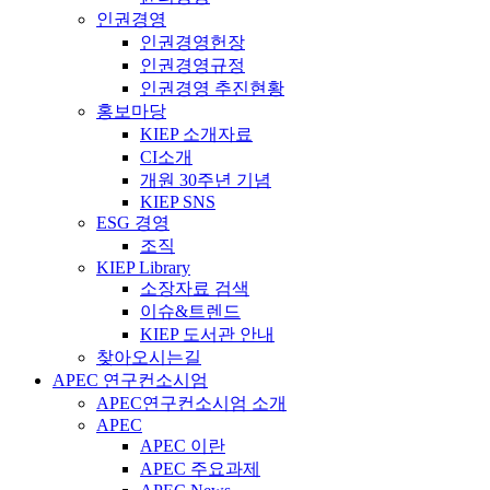
인권경영
인권경영헌장
인권경영규정
인권경영 추진현황
홍보마당
KIEP 소개자료
CI소개
개원 30주년 기념
KIEP SNS
ESG 경영
조직
KIEP Library
소장자료 검색
이슈&트렌드
KIEP 도서관 안내
찾아오시는길
APEC 연구컨소시엄
APEC연구컨소시엄 소개
APEC
APEC 이란
APEC 주요과제