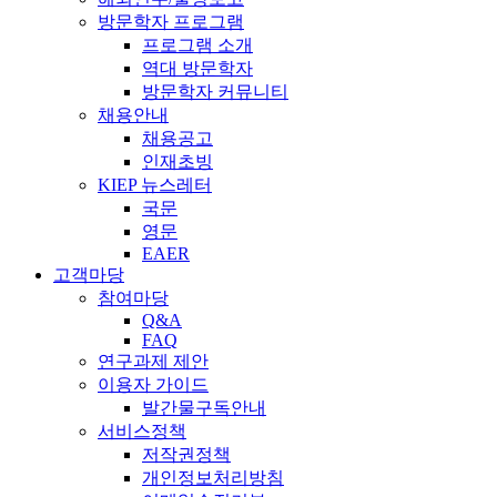
방문학자 프로그램
프로그램 소개
역대 방문학자
방문학자 커뮤니티
채용안내
채용공고
인재초빙
KIEP 뉴스레터
국문
영문
EAER
고객마당
참여마당
Q&A
FAQ
연구과제 제안
이용자 가이드
발간물구독안내
서비스정책
저작권정책
개인정보처리방침