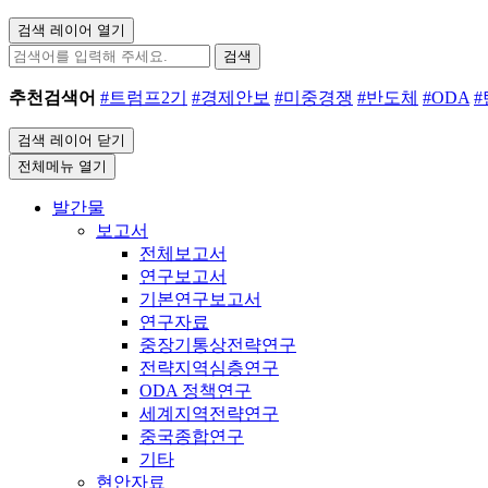
검색 레이어 열기
검색
추천검색어
#트럼프2기
#경제안보
#미중경쟁
#반도체
#ODA
검색 레이어 닫기
전체메뉴 열기
발간물
보고서
전체보고서
연구보고서
기본연구보고서
연구자료
중장기통상전략연구
전략지역심층연구
ODA 정책연구
세계지역전략연구
중국종합연구
기타
현안자료