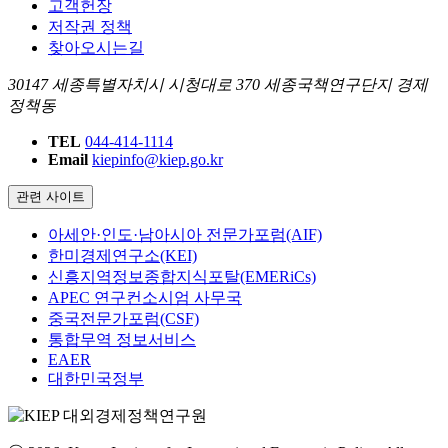
고객헌장
저작권 정책
찾아오시는길
30147 세종특별자치시 시청대로 370 세종국책연구단지 경제
정책동
TEL
044-414-1114
Email
kiepinfo@kiep.go.kr
관련 사이트
아세안·인도·남아시아 전문가포럼(AIF)
한미경제연구소(KEI)
신흥지역정보종합지식포탈(EMERiCs)
APEC 연구컨소시엄 사무국
중국전문가포럼(CSF)
통합무역 정보서비스
EAER
대한민국정부