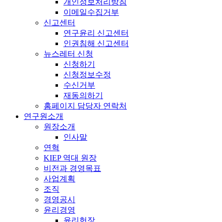
개인정보처리방침
이메일수집거부
신고센터
연구윤리 신고센터
인권침해 신고센터
뉴스레터 신청
신청하기
신청정보수정
수신거부
재동의하기
홈페이지 담당자 연락처
연구원소개
원장소개
인사말
연혁
KIEP 역대 원장
비전과 경영목표
사업계획
조직
경영공시
윤리경영
윤리헌장