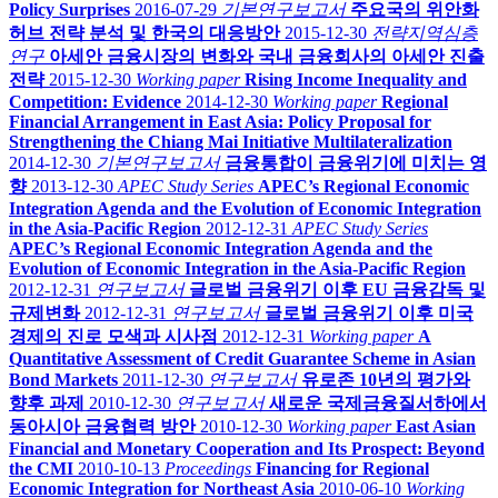
Policy Surprises
2016-07-29
기본연구보고서
주요국의 위안화
허브 전략 분석 및 한국의 대응방안
2015-12-30
전략지역심층
연구
아세안 금융시장의 변화와 국내 금융회사의 아세안 진출
전략
2015-12-30
Working paper
Rising Income Inequality and
Competition: Evidence
2014-12-30
Working paper
Regional
Financial Arrangement in East Asia: Policy Proposal for
Strengthening the Chiang Mai Initiative Multilateralization
2014-12-30
기본연구보고서
금융통합이 금융위기에 미치는 영
향
2013-12-30
APEC Study Series
APEC’s Regional Economic
Integration Agenda and the Evolution of Economic Integration
in the Asia-Pacific Region
2012-12-31
APEC Study Series
APEC’s Regional Economic Integration Agenda and the
Evolution of Economic Integration in the Asia-Pacific Region
2012-12-31
연구보고서
글로벌 금융위기 이후 EU 금융감독 및
규제변화
2012-12-31
연구보고서
글로벌 금융위기 이후 미국
경제의 진로 모색과 시사점
2012-12-31
Working paper
A
Quantitative Assessment of Credit Guarantee Scheme in Asian
Bond Markets
2011-12-30
연구보고서
유로존 10년의 평가와
향후 과제
2010-12-30
연구보고서
새로운 국제금융질서하에서
동아시아 금융협력 방안
2010-12-30
Working paper
East Asian
Financial and Monetary Cooperation and Its Prospect: Beyond
the CMI
2010-10-13
Proceedings
Financing for Regional
Economic Integration for Northeast Asia
2010-06-10
Working