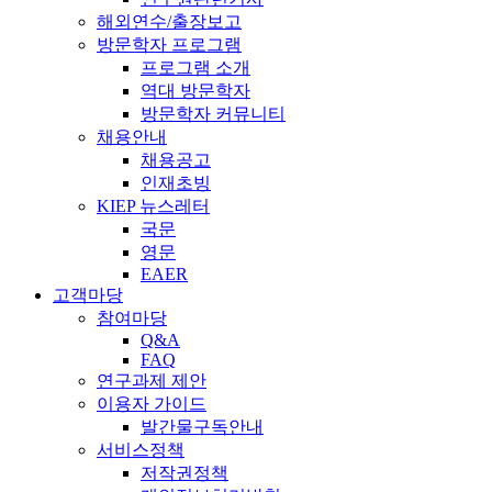
해외연수/출장보고
방문학자 프로그램
프로그램 소개
역대 방문학자
방문학자 커뮤니티
채용안내
채용공고
인재초빙
KIEP 뉴스레터
국문
영문
EAER
고객마당
참여마당
Q&A
FAQ
연구과제 제안
이용자 가이드
발간물구독안내
서비스정책
저작권정책