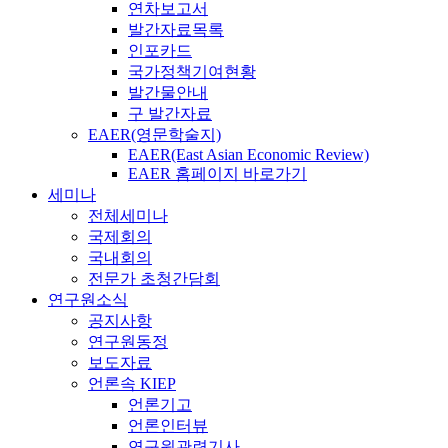
연차보고서
발간자료목록
인포카드
국가정책기여현황
발간물안내
구 발간자료
EAER(영문학술지)
EAER(East Asian Economic Review)
EAER 홈페이지 바로가기
세미나
전체세미나
국제회의
국내회의
전문가 초청간담회
연구원소식
공지사항
연구원동정
보도자료
언론속 KIEP
언론기고
언론인터뷰
연구원관련기사