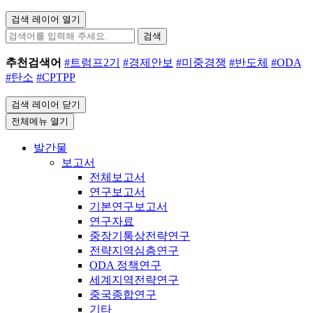
검색 레이어 열기
검색
추천검색어
#트럼프2기
#경제안보
#미중경쟁
#반도체
#ODA
#탄소
#CPTPP
검색 레이어 닫기
전체메뉴 열기
발간물
보고서
전체보고서
연구보고서
기본연구보고서
연구자료
중장기통상전략연구
전략지역심층연구
ODA 정책연구
세계지역전략연구
중국종합연구
기타