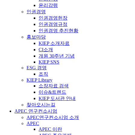
윤리강령
인권경영
인권경영헌장
인권경영규정
인권경영 추진현황
홍보마당
KIEP 소개자료
CI소개
개원 30주년 기념
KIEP SNS
ESG 경영
조직
KIEP Library
소장자료 검색
이슈&트렌드
KIEP 도서관 안내
찾아오시는길
APEC 연구컨소시엄
APEC연구컨소시엄 소개
APEC
APEC 이란