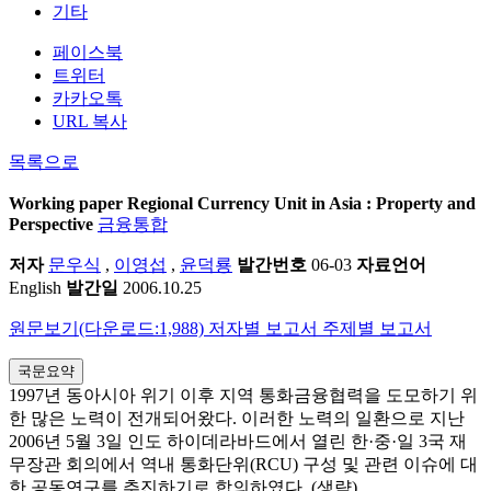
기타
페이스북
트위터
카카오톡
URL 복사
목록으로
Working paper
Regional Currency Unit in Asia : Property and
Perspective
금융통합
저자
문우식
,
이영섭
,
윤덕룡
발간번호
06-03
자료언어
English
발간일
2006.10.25
원문보기(다운로드:1,988)
저자별 보고서
주제별 보고서
국문요약
1997년 동아시아 위기 이후 지역 통화금융협력을 도모하기 위
한 많은 노력이 전개되어왔다. 이러한 노력의 일환으로 지난
2006년 5월 3일 인도 하이데라바드에서 열린 한·중·일 3국 재
무장관 회의에서 역내 통화단위(RCU) 구성 및 관련 이슈에 대
한 공동연구를 추진하기로 합의하였다. (생략)