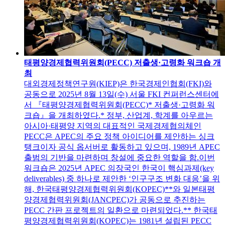
태평양경제협력위원회(PECC) 저출생·고령화 워크숍 개
최
대외경제정책연구원(KIEP)은 한국경제인협회(FKI)와
공동으로 2025년 8월 13일(수) 서울 FKI 컨퍼런스센터에
서 『태평양경제협력위원회(PECC)* 저출생·고령화 워
크숍』을 개최하였다.* 정부, 산업계, 학계를 아우르는
아시아·태평양 지역의 대표적인 국제경제협의체인
PECC은 APEC의 주요 정책 아이디어를 제안하는 싱크
탱크이자 공식 옵서버로 활동하고 있으며, 1989년 APEC
출범의 기반을 마련하며 창설에 중요한 역할을 함.이번
워크숍은 2025년 APEC 의장국인 한국이 핵심과제(key
deliverables) 중 하나로 제안한 ‘인구구조 변화 대응’을 위
해, 한국태평양경제협력위원회(KOPEC)**와 일본태평
양경제협력위원회(JANCPEC)가 공동으로 추진하는
PECC 간판 프로젝트의 일환으로 마련되었다.** 한국태
평양경제협력위원회(KOPEC)는 1981년 설립된 PECC