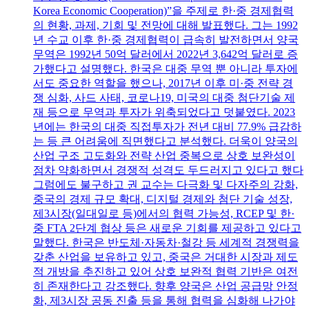
Korea Economic Cooperation)”을 주제로 한·중 경제협력
의 현황, 과제, 기회 및 전망에 대해 발표했다. 그는 1992
년 수교 이후 한·중 경제협력이 급속히 발전하면서 양국
무역은 1992년 50억 달러에서 2022년 3,642억 달러로 증
가했다고 설명했다. 한국은 대중 무역 뿐 아니라 투자에
서도 중요한 역할을 했으나, 2017년 이후 미·중 전략 경
쟁 심화, 사드 사태, 코로나19, 미국의 대중 첨단기술 제
재 등으로 무역과 투자가 위축되었다고 덧붙였다. 2023
년에는 한국의 대중 직접투자가 전년 대비 77.9% 급감하
는 등 큰 어려움에 직면했다고 분석했다. 더욱이 양국의
산업 구조 고도화와 전략 산업 중복으로 상호 보완성이
점차 약화하면서 경쟁적 성격도 두드러지고 있다고 했다
그럼에도 불구하고 권 교수는 다극화 및 다자주의 강화,
중국의 경제 규모 확대, 디지털 경제와 첨단 기술 성장,
제3시장(일대일로 등)에서의 협력 가능성, RCEP 및 한·
중 FTA 2단계 협상 등은 새로운 기회를 제공하고 있다고
말했다. 한국은 반도체·자동차·철강 등 세계적 경쟁력을
갖춘 산업을 보유하고 있고, 중국은 거대한 시장과 제도
적 개방을 추진하고 있어 상호 보완적 협력 기반은 여전
히 존재한다고 강조했다. 향후 양국은 산업 공급망 안정
화, 제3시장 공동 진출 등을 통해 협력을 심화해 나가야