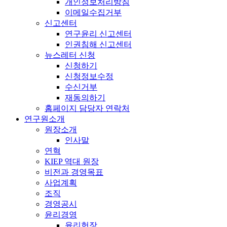
개인정보처리방침
이메일수집거부
신고센터
연구윤리 신고센터
인권침해 신고센터
뉴스레터 신청
신청하기
신청정보수정
수신거부
재동의하기
홈페이지 담당자 연락처
연구원소개
원장소개
인사말
연혁
KIEP 역대 원장
비전과 경영목표
사업계획
조직
경영공시
윤리경영
윤리헌장