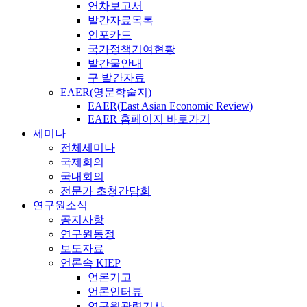
연차보고서
발간자료목록
인포카드
국가정책기여현황
발간물안내
구 발간자료
EAER(영문학술지)
EAER(East Asian Economic Review)
EAER 홈페이지 바로가기
세미나
전체세미나
국제회의
국내회의
전문가 초청간담회
연구원소식
공지사항
연구원동정
보도자료
언론속 KIEP
언론기고
언론인터뷰
연구원관련기사