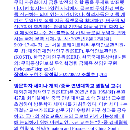
무역 자유화에서 금융 발전의 역할 등을 주제로 발표했
다.이번 행사는 다양한 시각에서 글로벌 무역환경 변화
를 진단하는 의미 있는 시간이었다. 참석자들은 이를 계
기로 무역안보 정책 지원 플랫폼을 확대하고, 연구원 및
산관학이 함께하는 협력의 기반을 더욱 공고히 다져 나
갈 예정이다.- 주 제: 불확실성 하의 글로벌 무역과 변화
하는 국제 무역 체제- 일 시: 2025년 8월 22일(금),
9:00~17:40- 장 소: 서울 트레이트타워 무역안보관리원-
주 최: 대외경제정책연구원(KIEP), 무역안보관리원
(KOSTI), 한국경제연구원(KERI), 한국국제통상학회- 문
의: 무역통상안보실 무역협정팀 금혜윤 선임연구원
(hykeum@kiep.go.kr)
작성자
노현주
작성일
2025/08/22
조회수
1,704
방문학자 세미나 개최 (중국 연변대학교 권철남 교수)
대외경제정책연구원(KIEP)은 2025년 8월 19일(화) 본원
427호 회의실에서 중국 연변대학교 소속 권철남 교수를
초청하여 방문학자 세미나를 개최하였다. 이번 세미나는
권철남 교수가 KIEP 방문 기간 수행한 연구 성과를 공유
하고, 국내외 직업교육제도의 글로벌 연계 가능성에 대
해 논의하기 위해 마련되었다.권 교수는 “한·중 경제협력
의 현황 및 전망(Situation and Prospects of China-South