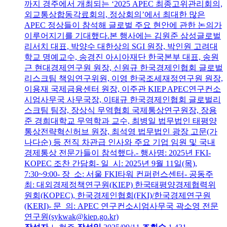
까지 경주에서 개최되는 ‘2025 APEC 최종고위관리회의,
외교통상합동각료회의, 정상회의’에서 최대한 많은
APEC 정상들이 참석해 글로벌 주요 현안에 관한 논의가
이루어지기를 기대했다.본 행사에는 김원준 삼성글로벌
리서치 대표, 박양수 대한상의 SGI 원장, 박인원 고려대
학교 명예교수, 송경진 아시아재단 한국본부 대표, 송원
근 현대경제연구원 원장, 신원규 한국경제인협회 글로벌
리스크팀 책임연구위원, 이영 한국조세재정연구원 원장,
이용재 국제금융센터 원장, 이주관 KIEP APEC연구컨소
시엄사무국 사무국장, 이태규 한국경제인협회 글로벌리
스크팀 팀장, 장상식 무역협회 국제통상연구원장, 장용
준 경희대학교 무역학과 교수, 최병일 법무법인 태평양
통상전략혁신허브 원장, 최석영 법무법인 광장 고문(가
나다순) 등 전직 차관급 인사와 주요 기업 임원 및 국내
경제통상 전문가들이 참석했다.- 행사명: 2025년 FKI-
KOPEC 조찬 간담회- 일 시: 2025년 9월 11일(목),
7:30~9:00- 장 소: 서울 FKI타워 컨퍼런스센터- 공동주
최: 대외경제정책연구원(KIEP) 한국태평양경제협력위
원회(KOPEC), 한국경제인협회(FKI)/한국경제연구원
(KERI)- 문 의: APEC 연구컨소시엄사무국 곽소영 전문
연구원(sykwak@kiep.go.kr)