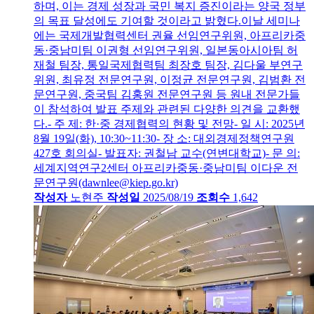
하며, 이는 경제 성장과 국민 복지 증진이라는 양국 정부
의 목표 달성에도 기여할 것이라고 밝혔다.이날 세미나
에는 국제개발협력센터 권율 선임연구위원, 아프리카중
동·중남미팀 이권형 선임연구위원, 일본동아시아팀 허
재철 팀장, 통일국제협력팀 최장호 팀장, 김다울 부연구
위원, 최유정 전문연구원, 이정균 전문연구원, 김범환 전
문연구원, 중국팀 김홍원 전문연구원 등 원내 전문가들
이 참석하여 발표 주제와 관련된 다양한 의견을 교환했
다.- 주 제: 한·중 경제협력의 현황 및 전망- 일 시: 2025년
8월 19일(화), 10:30~11:30- 장 소: 대외경제정책연구원
427호 회의실- 발표자: 권철남 교수(연변대학교)- 문 의:
세계지역연구2센터 아프리카중동·중남미팀 이다운 전
문연구원(dawnlee@kiep.go.kr)
작성자
노현주
작성일
2025/08/19
조회수
1,642