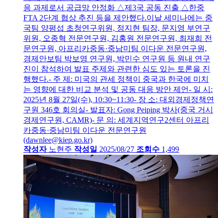
응 과제로서 공급망 안정화 △제3국 공동 진출 △한중
FTA 2단계 협상 추진 등을 제안했다.이날 세미나에는 중
국팀 양평섭 초청연구위원, 정지현 팀장, 문지영 부연구
위원, 오종혁 전문연구원, 김홍원 전문연구원, 최재희 전
문연구원, 아프리카중동·중남미팀 이다운 전문연구원,
경제안보팀 박보영 연구원, 박민수 연구원 등 원내 연구
진이 참석하여 발표 주제와 관련한 심도 있는 토론을 진
행했다.- 주 제: 미국의 관세 정책이 중국과 한국에 미치
는 영향에 대한 비교 분석 및 공동 대응 방안 제언- 일 시:
2025년 8월 27일(수), 10:30~11:30- 장 소: 대외경제정책연
구원 346호 회의실- 발표자: Gong Peiping 박사(중국 거시
경제연구원, CAMR)- 문 의: 세계지역연구2센터 아프리
카중동·중남미팀 이다운 전문연구원
(dawnlee@kiep.go.kr)
작성자
노현주
작성일
2025/08/27
조회수
1,499