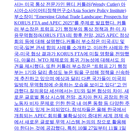
서는 미국 통상 전문가인 웬디 커틀러(Wendy Cutler) 아
시아소사이어티정책연구소(Asia Society Policy Institute)
부소장이 “Emerging Global Trade Landscape: Prospects for
KORUS FTA and APEC 2025”를 주제로 발표했다. 커틀
러 부소장은 트럼프 2기 행정부의 통상 정책과 한·미 자
유무역협정(KORUS FTA)의 향후 전망, 2025 APEC 정상
회의 등에 대해 설명했다.커틀러 부소장은 미국-EU 및
미국-일본 관세 합의 사례를 소개하고, 이러한 사례와 한
국-미국 협상 결과가 KORUS FTA에 미칠 영향을 전망했
다. 아울러, WTO 체제로의 회귀 가능성에 대해서도 의
견을 제시했다. 또한 커틀러 부소장은 “트럼프 2기 행정
부는 1기와 달리 충성도 높은 팀을 구성해 정책을 신속하
게 추진하고 있으며 예상과 달리 다른 국가들이 미국의
일방적 무역협정에 순응하는 모습을 보이고 있다"고 언
급했다.질의응답 세션에서는 EU와 일본 협상의 차이, 새
로운 글로벌 통상 시스템 전망, 조지아 현지 공장의 한국
노동자 비자 문제로 인한 한국 내 여론 동향 등 다양한 주
제가 심도 있게 논의되었다. 참석자들은 올해 한국에서
개최되는 APEC 회의를 불확실성이 증대된 세계 경제 속
에서 새로운 글로벌 무역 시스템 논의의 장으로 활용해
야 한다는 것에 공감했다. 특히 10월 27일부터 11월 1일