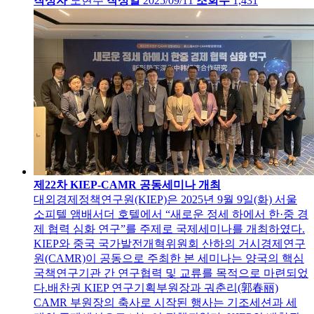
작성자
노현주
작성일
2025/09/11
조회수
1,431
제22차 KIEP-CAMR 공동세미나 개최
대외경제정책연구원(KIEP)은 2025년 9월 9일(화) 서울
소피텔 앰배서더 호텔에서 “새로운 정세 하에서 한·중 경
제 협력 심화 연구”를 주제로 국제세미나를 개최하였다.
KIEP와 중국 국가발전개혁위원회 산하의 거시경제연구
원(CAMR)이 공동으로 주최한 본 세미나는 양국의 핵심
국책연구기관 간 연구협력 및 교류를 목적으로 마련되었
다.배찬권 KIEP 연구기획부원장과 궈춘리(郭春丽)
CAMR 부원장의 축사로 시작된 행사는 기조세션과 세