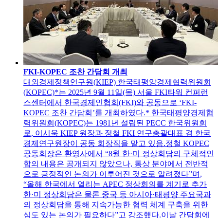
FKI-KOPEC 조찬 간담회 개최
대외경제정책연구원(KIEP) 한국태평양경제협력위원회
(KOPEC)*는 2025년 9월 11일(목) 서울 FKI타워 컨퍼런
스센터에서 한국경제인협회(FKI)와 공동으로 ‘FKI-
KOPEC 조찬 간담회’를 개최하였다.* 한국태평양경제협
력위원회(KOPEC)는 1981년 설립된 PECC 한국위원회
로, 이시욱 KIEP 원장과 정철 FKI 연구총괄대표 겸 한국
경제연구원장이 공동 회장직을 맡고 있음.정철 KOPEC
공동회장은 환영사에서 “8월 한·미 정상회담의 구체적인
합의 내용은 공개되지 않았으나, 통상 분야에서 전반적
으로 긍정적인 논의가 이루어진 것으로 알려졌다”며,
“올해 한국에서 열리는 APEC 정상회의를 계기로 추가
한·미 정상회담은 물론 중국 등 아시아·태평양 주요국과
의 정상회담을 통해 지속가능한 협력 체계 구축을 위한
심도 있는 논의가 필요하다”고 강조했다.이날 간담회에