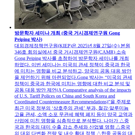
방문학자 세미나 개최 (중국 거시경제연구원 Gong
Peiping 박사)
대외경제정책연구원(KIEP)은 2025년 8월 27일(수) 본원
346호 회의실에서 중국 거시경제연구원(CAMR) 소속
Gong Peiping 박사를 초청하여 방문학자 세미나를 개최
하였다. 이번 세미나는 미국의 관세 정책이 중국과 한국
에 미치는 영향을 비교 분석하고, 양국의 공동 대응 방안
을 제언하기 위해 마련되었다.Gong 박사는 “미국의 관세
정책이 중국과 한국에 미치는 영향에 대한 비교 분석 및
공동 대응 방안 제언(A Comparative analysis of the impacts
of U.S. Tariff Polices on China and South Korea and
Coordinated Countermeasure Recommendations)”을 주제로
최근 미국 정부의 ‘상호주의 관세’ 부과, 철강·알루미늄
고율 관세, 소액 소포 무관세 혜택 폐지 등이 양국 교역과
산업에 미친 영향을 심층적으로 분석했다. 나아가 △중
국과 한국의 대미 수출 감소 추세와 산업별 영향 △중국
의 대외 다변화 전략 및 내수 확대 정책 △한중 공동의 대