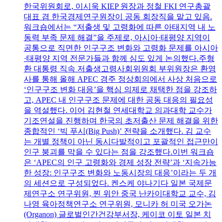
한국위원회로, 이시욱 KIEP 원장과 정철 FKI 연구총괄
대표 겸 한국경제연구원장이 공동 회장직을 맡고 있음.
워크숍에서는 “저출생 및 고령화에 따른 아태지역 내 노
동력 부족 문제 해결”을 주제로, 아시아·태평양 지역이
공통으로 직면한 인구구조 변화와 고령화 문제를 아시아
·태평양 지역 전문가들과 함께 심도 있게 논의했다.주형
환 대통령 직속 저출생고령사회위원회 부위원장은 환영
사를 통해 올해 APEC 경주 정상회의에서 사상 처음으로
‘인구구조 변화 대응’을 핵심 의제로 채택한 점을 강조하
고, APEC 내 인구구조 문제에 대한 공동 대응의 필요성
을 역설했다. 이어 김현철 연세대학교 의과대학 교수가
기조연설을 진행하며 한국의 초저출산 문제 해결을 위한
종합적인 ‘빅 푸시(Big Push)’ 전략을 소개했다. 김 교수
는 개별 정책이 아닌 동시다발적이고 포괄적인 접근만이
인구 붕괴를 막을 수 있다는 점을 강조했다.이번 워크숍
은 ‘APEC의 인구 고령화와 경제 성장 전략’과 ‘지속가능
한 성장: 인구구조 변화와 노동시장의 대응’이라는 두 개
의 세션으로 구성되었다. 켄스케 야나기다 일본 국제문
제연구소 연구위원, 찐 위안 중국 난카이대학교 교수, 김
나영 육아정책연구소 연구위원, 모니카 허 미국 오가논
(Organon) 글로벌인간건강부서장, 케이코 이토 일본 치