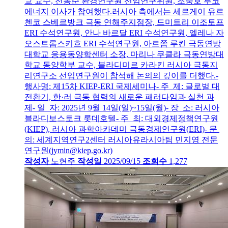
교 교수, 전동준 환경연구원 선임연구위원, 조중호 루코
에너지 이사가 참여했다.러시아 측에서는 세르게이 유르
첸코 스베르방크 극동 연해주지점장, 드미트리 이조토프
ERI 수석연구원, 안나 바르달 ERI 수석연구원, 엘레나 자
오스트롭스키흐 ERI 수석연구원, 아르쫌 루킨 극동연방
대학교 응용동양학센터 소장, 마리나 쿠클라 극동연방대
학교 동양학부 교수, 블라디미르 카라킨 러시아 극동지
리연구소 선임연구원이 참석해 논의의 깊이를 더했다.-
행사명: 제15차 KIEP-ERI 국제세미나- 주 제: 글로벌 대
전환기, 한·러 극동 협력의 새로운 패러다임과 실천 과
제- 일 자: 2025년 9월 14일(일)~15일(월)- 장 소: 러시아
블라디보스토크 롯데호텔- 주 최: 대외경제정책연구원
(KIEP), 러시아 과학아카데미 극동경제연구원(ERI)- 문
의: 세계지역연구2센터 러시아유라시아팀 민지영 전문
연구원(jymin@kiep.go.kr)
작성자
노현주
작성일
2025/09/15
조회수
1,277