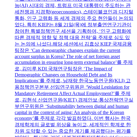
능(AI) 시대의 경제, 트럼프 미국 대통령이 주도하는 관
세전쟁과 지경학(geoeconomics), 스테이블코인과 디지털
통화, 인구 고령화 등 세계 경제의 주요 현안들이 논의되
었다. 특히 KIEP는 8월 21일(목)에 정부출연연구기관이
참여한 특별정책연구 세션을 기획하여, ‘인구 고령화에
따른 경제적 영향 및 정책 대응 전략’을 주제로 심도 있
는 논의에 나섰다.해당 세션에서 김효상 KIEP 국제금융
팀장은 ‘Can demographic changes explain the current
account surplus in Korea? The role of net foreign asset
accumulation in ensuring long-term external balance’를 주제
로, 김미루 KDI 국채연구팀장은 ‘The Impact of
Demographic Changes on Household Debt and Its
Implications’를 주제로, 남재량 한국노동연구원(KLI) 고
용정책연구본부 선임연구위원은 ‘Would Legislation for
Mandatory Retirement Affect Actual Employment?’를 주제
로, 김현석 산업연구원(KIET) 경제안보·통상전략연구실
부연구위원은 ‘Substitutability between digital and human
capital in the context of aging: An analysis of the Korean
economy’를 주제로 각각 발표하였다. 이번 행사는 한국
경제학계의 글로벌 위상을 높이고, 세계적인 학계로 한
차원 도약할 수 있는 중요한 계기를 제공했다는 평가를