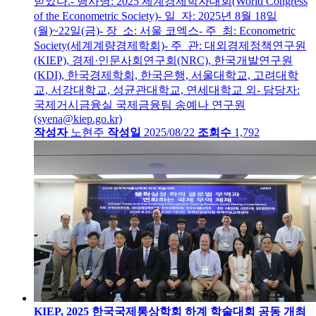
받았다.- 행사명: 2025 세계경제학자대회(World Congress
of the Econometric Society)- 일 자: 2025년 8월 18일
(월)~22일(금)- 장 소: 서울 코엑스- 주 최: Econometric
Society(세계계량경제학회)- 주 관: 대외경제정책연구원
(KIEP), 경제·인문사회연구회(NRC), 한국개발연구원
(KDI), 한국경제학회, 한국은행, 서울대학교, 고려대학
교, 서강대학교, 성균관대학교, 연세대학교 외- 담당자:
국제거시금융실 국제금융팀 송예나 연구원
(syena@kiep.go.kr)
작성자
노현주
작성일
2025/08/22
조회수
1,792
KIEP, 2025 한국국제통상학회 하계 학술대회 공동 개최