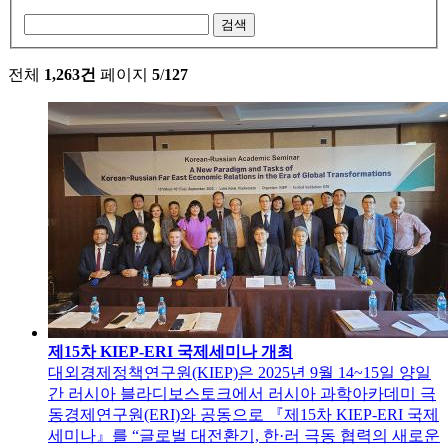
검색
전체
1,263건
페이지
5
/
127
제15차 KIEP-ERI 국제세미나 개최
대외경제정책연구원(KIEP)은 2025년 9월 14~15일 양일
간 러시아 블라디보스토크에서 러시아 과학아카데미 극
동경제연구원(ERI)와 공동으로 『제15차 KIEP-ERI 국제
세미나』를 “글로벌 대전환기, 한·러 극동 협력의 새로운