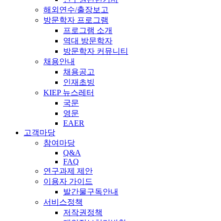
해외연수/출장보고
방문학자 프로그램
프로그램 소개
역대 방문학자
방문학자 커뮤니티
채용안내
채용공고
인재초빙
KIEP 뉴스레터
국문
영문
EAER
고객마당
참여마당
Q&A
FAQ
연구과제 제안
이용자 가이드
발간물구독안내
서비스정책
저작권정책