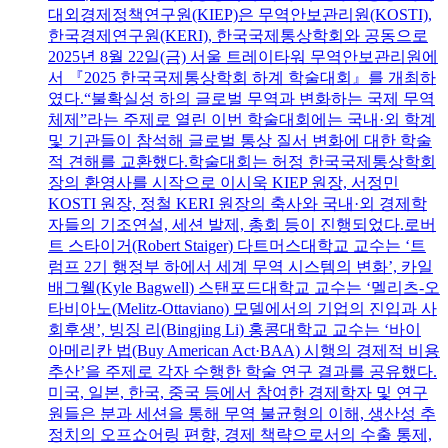
대외경제정책연구원(KIEP)은 무역안보관리원(KOSTI),
한국경제연구원(KERI), 한국국제통상학회와 공동으로
2025년 8월 22일(금) 서울 트레이타워 무역안보관리원에
서 『2025 한국국제통상학회 하계 학술대회』를 개최하
였다.“불확실성 하의 글로벌 무역과 변화하는 국제 무역
체제”라는 주제로 열린 이번 학술대회에는 국내·외 학계
및 기관들이 참석해 글로벌 통상 질서 변화에 대한 학술
적 견해를 교환했다.학술대회는 허정 한국국제통상학회
장의 환영사를 시작으로 이시욱 KIEP 원장, 서정민
KOSTI 원장, 정철 KERI 원장의 축사와 국내·외 경제학
자들의 기조연설, 세션 발제, 총회 등이 진행되었다.로버
트 스타이거(Robert Staiger) 다트머스대학교 교수는 ‘트
럼프 2기 행정부 하에서 세계 무역 시스템의 변화’, 카일
배그웰(Kyle Bagwell) 스탠포드대학교 교수는 ‘멜리츠-오
타비아노(Melitz-Ottaviano) 모델에서의 기업의 진입과 사
회후생’, 빙징 리(Bingjing Li) 홍콩대학교 교수는 ‘바이
아메리칸 법(Buy American Act·BAA) 시행의 경제적 비용
추산’을 주제로 각자 수행한 학술 연구 결과를 공유했다.
미국, 일본, 한국, 중국 등에서 참여한 경제학자 및 연구
원들은 분과 세션을 통해 무역 불균형의 이해, 생산성 추
정치의 오프쇼어링 편향, 경제 책략으로서의 수출 통제,