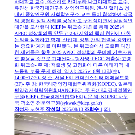
바대학교 교수, 야스히로 카미무라 나고야대학교 교수,
유진성 한국경제연구원 선임연구위원, 옌-신 앨리스 청
대만 중앙연구원 사회학연구소 교수 등이 참석하여 각국
의 경험과 정책 사례를 공유하고 구체적이면서 실질적인
대안을 모색했다.KIEP는 워크숍 개최를 통해 2025년
APEC 정상회의를 앞두고 아태지역의 핵심 현안에 대한
논의를 심화하고 학계, 산업계, 정부 간의 협력을 강화하
는 중요한 계기를 마련했다. 본 워크숍에서 도출된 다양
한 제언들은 향후 2025 APEC 정상회의 준비에 기초자료
로 활용될 것으로 기대된다.- 행사명: PECC 저출생·고령
화 워크숍- 주 제: 저출생 및 고령화에 따른 아태지역 내
노동력 부족 문제 해결- 일 시: 2025년 8월 13일(수),
14:00~17:20- 장 소: 서울 FKI 컨퍼런스센터 에메랄드룸
(3F)- 주 최: 한국태평양경제협력위원회(KOPEC), 일본태
평양경제협력위원회(JANCPEC)- 주 관: 대외경제정책연
구원(KIEP), 한국경제인협회(FKI)- 문 의: KOPEC 사무
국 곽소영 전문연구원(sykwak@kiep.go.kr)
작성자
노현주
작성일
2025/08/13
조회수
1,651