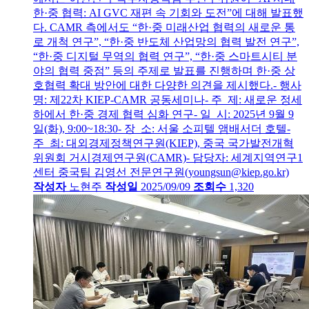
한·중 협력: AI GVC 재편 속 기회와 도전”에 대해 발표했
다. CAMR 측에서도 “한·중 미래산업 협력의 새로운 통
로 개척 연구”, “한·중 반도체 산업망의 협력 발전 연구”,
“한·중 디지털 무역의 협력 연구”, “한·중 스마트시티 분
야의 협력 중점” 등의 주제로 발표를 진행하며 한·중 상
호협력 확대 방안에 대한 다양한 의견을 제시했다.- 행사
명: 제22차 KIEP-CAMR 공동세미나- 주 제: 새로운 정세
하에서 한·중 경제 협력 심화 연구- 일 시: 2025년 9월 9
일(화), 9:00~18:30- 장 소: 서울 소피텔 앰배서더 호텔-
주 최: 대외경제정책연구원(KIEP), 중국 국가발전개혁
위원회 거시경제연구원(CAMR)- 담당자: 세계지역연구1
센터 중국팀 김영선 전문연구원(youngsun@kiep.go.kr)
작성자
노현주
작성일
2025/09/09
조회수
1,320