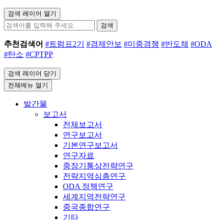
검색 레이어 열기
검색
추천검색어
#트럼프2기
#경제안보
#미중경쟁
#반도체
#ODA
#탄소
#CPTPP
검색 레이어 닫기
전체메뉴 열기
발간물
보고서
전체보고서
연구보고서
기본연구보고서
연구자료
중장기통상전략연구
전략지역심층연구
ODA 정책연구
세계지역전략연구
중국종합연구
기타