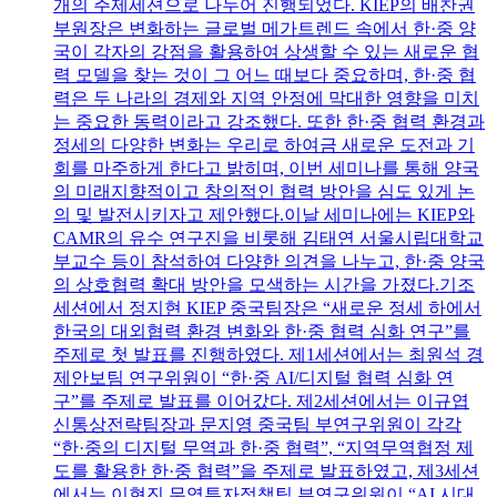
개의 주제세션으로 나누어 진행되었다. KIEP의 배찬권
부원장은 변화하는 글로벌 메가트렌드 속에서 한·중 양
국이 각자의 강점을 활용하여 상생할 수 있는 새로운 협
력 모델을 찾는 것이 그 어느 때보다 중요하며, 한·중 협
력은 두 나라의 경제와 지역 안정에 막대한 영향을 미치
는 중요한 동력이라고 강조했다. 또한 한·중 협력 환경과
정세의 다양한 변화는 우리로 하여금 새로운 도전과 기
회를 마주하게 한다고 밝히며, 이번 세미나를 통해 양국
의 미래지향적이고 창의적인 협력 방안을 심도 있게 논
의 및 발전시키자고 제안했다.이날 세미나에는 KIEP와
CAMR의 유수 연구진을 비롯해 김태연 서울시립대학교
부교수 등이 참석하여 다양한 의견을 나누고, 한·중 양국
의 상호협력 확대 방안을 모색하는 시간을 가졌다.기조
세션에서 정지현 KIEP 중국팀장은 “새로운 정세 하에서
한국의 대외협력 환경 변화와 한·중 협력 심화 연구”를
주제로 첫 발표를 진행하였다. 제1세션에서는 최원석 경
제안보팀 연구위원이 “한·중 AI/디지털 협력 심화 연
구”를 주제로 발표를 이어갔다. 제2세션에서는 이규엽
신통상전략팀장과 문지영 중국팀 부연구위원이 각각
“한·중의 디지털 무역과 한·중 협력”, “지역무역협정 제
도를 활용한 한·중 협력”을 주제로 발표하였고, 제3세션
에서는 이현진 무역투자정책팀 부연구위원이 “AI 시대