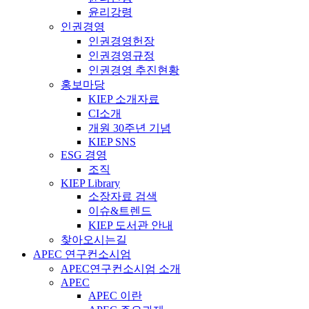
윤리강령
인권경영
인권경영헌장
인권경영규정
인권경영 추진현황
홍보마당
KIEP 소개자료
CI소개
개원 30주년 기념
KIEP SNS
ESG 경영
조직
KIEP Library
소장자료 검색
이슈&트렌드
KIEP 도서관 안내
찾아오시는길
APEC 연구컨소시엄
APEC연구컨소시엄 소개
APEC
APEC 이란