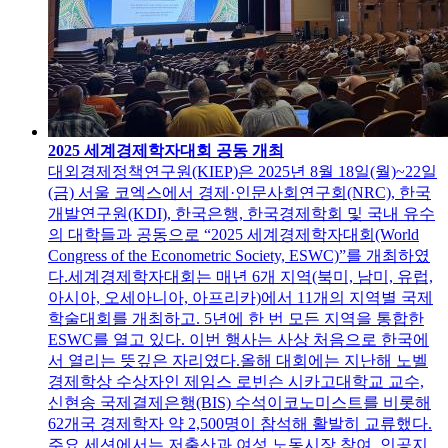
2025 세계경제학자대회 공동 개최
대외경제정책연구원(KIEP)은 2025년 8월 18일(월)~22일
(금) 서울 코엑스에서 경제·인문사회연구회(NRC), 한국
개발연구원(KDI), 한국은행, 한국경제학회 및 국내 유수
의 대학들과 공동으로 “2025 세계경제학자대회(World
Congress of the Econometric Society, ESWC)”를 개최하였
다.세계경제학자대회는 매년 6개 지역(북미, 남미, 유럽,
아시아, 오세아니아, 아프리카)에서 11개의 지역별 국제
학술대회를 개최하고. 5년에 한 번 모든 지역을 통합한
ESWC를 열고 있다. 이번 행사는 사상 처음으로 한국에
서 열리는 뜻깊은 자리였다.올해 대회에는 지난해 노벨
경제학상 수상자인 제임스 로빈슨 시카고대학교 교수,
신현송 국제결제은행(BIS) 수석이코노미스트를 비롯해
62개국 경제학자 약 2,500명이 참석해 활발히 교류했다.
주요 세션에서는 저출산과 여성 노동시장 참여, 인공지