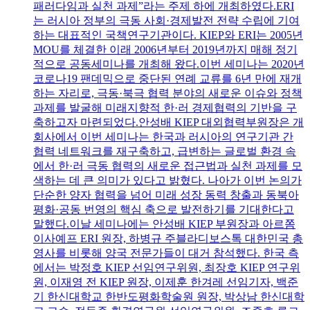
패러다임과 실천 과제”라는 주제 하에 개최하였다.ERI
는 러시아 정부의 극동 사회·경제발전 전략 수립에 기여
하는 대표적인 국책연구기관이다. KIEP와 ERI는 2005년
MOU를 체결한 이래 2006년부터 2019년까지 매해 정기
적으로 공동세미나를 개최해 왔다.이번 세미나는 2020년
코로나19 팬데믹으로 중단된 연례 교류를 6년 만에 재개
하는 자리로, 극동·북극 협력 분야의 새로운 이슈와 정책
과제를 발굴해 미래지향적 한·러 경제협력의 기반을 구
축하고자 마련되었다.안성배 KIEP 대외협력부원장은 개
회사에서 이번 세미나는 한국과 러시아의 연구기관 간
협력 네트워크를 재구축하고, 급변하는 글로벌 환경 속
에서 한·러 극동 협력의 새로운 접근법과 실천 과제를 모
색하는 데 큰 의미가 있다고 밝혔다. 나아가 이번 논의가
단순한 양자 협력을 넘어 미래 성장 동력 창출과 동북아
평화·공동 번영의 핵심 축으로 발전하기를 기대한다고
말했다.이날 세미나에는 안성배 KIEP 부원장과 아르쫌
이사예프 ERI 원장, 하병규 주블라디보스톡 대한민국 총
영사를 비롯해 양국 전문가들이 대거 참석했다. 한국 측
에서는 박정호 KIEP 선임연구위원, 최장호 KIEP 연구위
원, 이재영 전 KIEP 원장, 이제훈 한겨레 선임기자, 백준
기 한신대학교 한반도평화학술원 원장, 박상남 한신대학