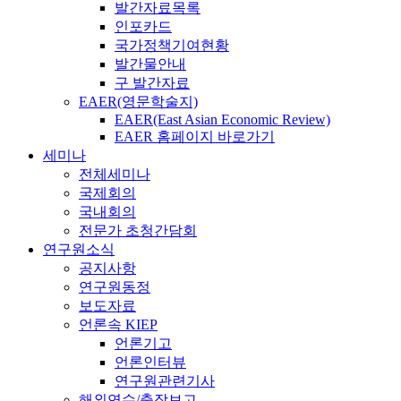
발간자료목록
인포카드
국가정책기여현황
발간물안내
구 발간자료
EAER(영문학술지)
EAER(East Asian Economic Review)
EAER 홈페이지 바로가기
세미나
전체세미나
국제회의
국내회의
전문가 초청간담회
연구원소식
공지사항
연구원동정
보도자료
언론속 KIEP
언론기고
언론인터뷰
연구원관련기사
해외연수/출장보고