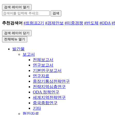
검색 레이어 열기
검색
추천검색어
#트럼프2기
#경제안보
#미중경쟁
#반도체
#ODA
검색 레이어 닫기
전체메뉴 열기
발간물
보고서
전체보고서
연구보고서
기본연구보고서
연구자료
중장기통상전략연구
전략지역심층연구
ODA 정책연구
세계지역전략연구
중국종합연구
기타
현안자료