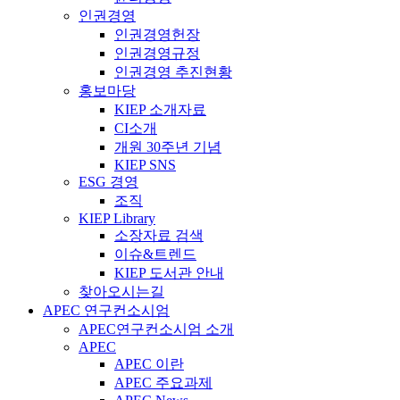
인권경영
인권경영헌장
인권경영규정
인권경영 추진현황
홍보마당
KIEP 소개자료
CI소개
개원 30주년 기념
KIEP SNS
ESG 경영
조직
KIEP Library
소장자료 검색
이슈&트렌드
KIEP 도서관 안내
찾아오시는길
APEC 연구컨소시엄
APEC연구컨소시엄 소개
APEC
APEC 이란
APEC 주요과제