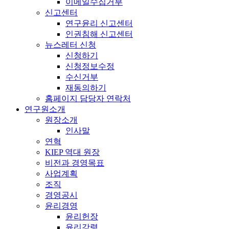
이메일수집거부
신고센터
연구윤리 신고센터
인권침해 신고센터
뉴스레터 신청
신청하기
신청정보수정
수신거부
재동의하기
홈페이지 담당자 연락처
연구원소개
원장소개
인사말
연혁
KIEP 역대 원장
비전과 경영목표
사업계획
조직
경영공시
윤리경영
윤리헌장
윤리강령