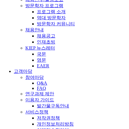
방문학자 프로그램
프로그램 소개
역대 방문학자
방문학자 커뮤니티
채용안내
채용공고
인재초빙
KIEP 뉴스레터
국문
영문
EAER
고객마당
참여마당
Q&A
FAQ
연구과제 제안
이용자 가이드
발간물구독안내
서비스정책
저작권정책
개인정보처리방침