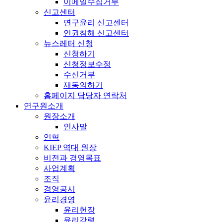
이메일수집거부
신고센터
연구윤리 신고센터
인권침해 신고센터
뉴스레터 신청
신청하기
신청정보수정
수신거부
재동의하기
홈페이지 담당자 연락처
연구원소개
원장소개
인사말
연혁
KIEP 역대 원장
비전과 경영목표
사업계획
조직
경영공시
윤리경영
윤리헌장
윤리강령