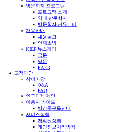
방문학자 프로그램
프로그램 소개
역대 방문학자
방문학자 커뮤니티
채용안내
채용공고
인재초빙
KIEP 뉴스레터
국문
영문
EAER
고객마당
참여마당
Q&A
FAQ
연구과제 제안
이용자 가이드
발간물구독안내
서비스정책
저작권정책
개인정보처리방침