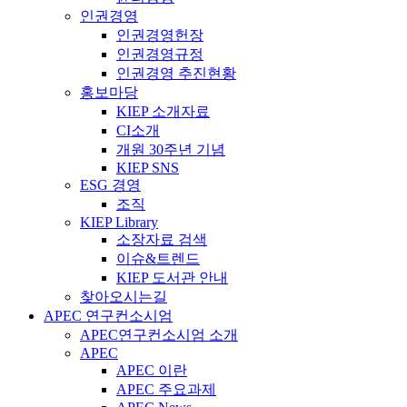
인권경영
인권경영헌장
인권경영규정
인권경영 추진현황
홍보마당
KIEP 소개자료
CI소개
개원 30주년 기념
KIEP SNS
ESG 경영
조직
KIEP Library
소장자료 검색
이슈&트렌드
KIEP 도서관 안내
찾아오시는길
APEC 연구컨소시엄
APEC연구컨소시엄 소개
APEC
APEC 이란
APEC 주요과제