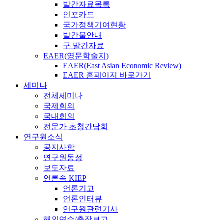
발간자료목록
인포카드
국가정책기여현황
발간물안내
구 발간자료
EAER(영문학술지)
EAER(East Asian Economic Review)
EAER 홈페이지 바로가기
세미나
전체세미나
국제회의
국내회의
전문가 초청간담회
연구원소식
공지사항
연구원동정
보도자료
언론속 KIEP
언론기고
언론인터뷰
연구원관련기사
해외연수/출장보고