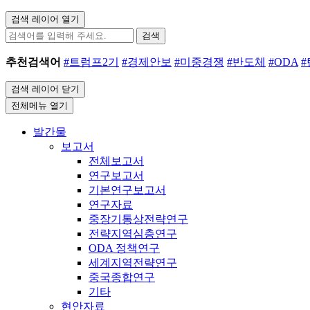
검색 레이어 열기
검색
추천검색어
#트럼프2기
#경제안보
#미중경쟁
#반도체
#ODA
검색 레이어 닫기
전체메뉴 열기
발간물
보고서
전체보고서
연구보고서
기본연구보고서
연구자료
중장기통상전략연구
전략지역심층연구
ODA 정책연구
세계지역전략연구
중국종합연구
기타
현안자료