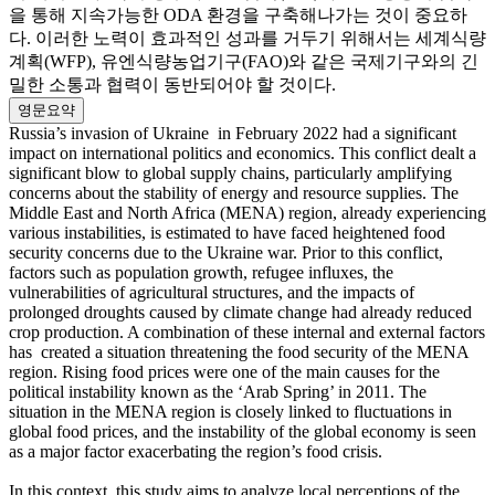
을 통해 지속가능한 ODA 환경을 구축해나가는 것이 중요하
다. 이러한 노력이 효과적인 성과를 거두기 위해서는 세계식량
계획(WFP), 유엔식량농업기구(FAO)와 같은 국제기구와의 긴
밀한 소통과 협력이 동반되어야 할 것이다.
영문요약
Russia’s invasion of Ukraine in February 2022 had a significant
impact on international politics and economics. This conflict dealt a
significant blow to global supply chains, particularly amplifying
concerns about the stability of energy and resource supplies. The
Middle East and North Africa (MENA) region, already experiencing
various instabilities, is estimated to have faced heightened food
security concerns due to the Ukraine war. Prior to this conflict,
factors such as population growth, refugee influxes, the
vulnerabilities of agricultural structures, and the impacts of
prolonged droughts caused by climate change had already reduced
crop production. A combination of these internal and external factors
has created a situation threatening the food security of the MENA
region. Rising food prices were one of the main causes for the
political instability known as the ‘Arab Spring’ in 2011. The
situation in the MENA region is closely linked to fluctuations in
global food prices, and the instability of the global economy is seen
as a major factor exacerbating the region’s food crisis.
In this context, this study aims to analyze local perceptions of the