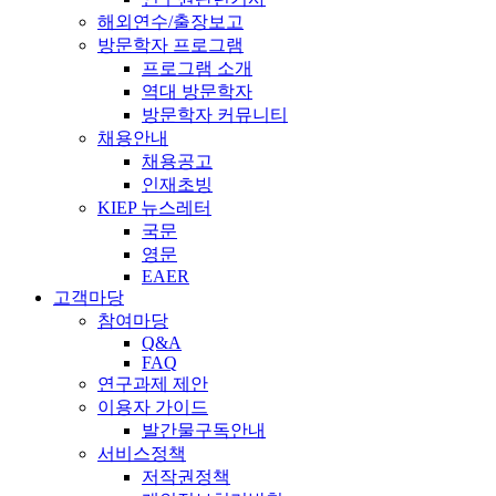
해외연수/출장보고
방문학자 프로그램
프로그램 소개
역대 방문학자
방문학자 커뮤니티
채용안내
채용공고
인재초빙
KIEP 뉴스레터
국문
영문
EAER
고객마당
참여마당
Q&A
FAQ
연구과제 제안
이용자 가이드
발간물구독안내
서비스정책
저작권정책