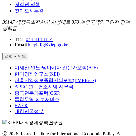
저작권 정책
찾아오시는길
30147 세종특별자치시 시청대로 370 세종국책연구단지 경제
정책동
TEL
044-414-1114
Email
kiepinfo@kiep.go.kr
관련 사이트
아세안·인도·남아시아 전문가포럼(AIF)
한미경제연구소(KEI)
신흥지역정보종합지식포탈(EMERiCs)
APEC 연구컨소시엄 사무국
중국전문가포럼(CSF)
통합무역 정보서비스
EAER
대한민국정부
ⓒ 2026. Korea Institute for International Economic Policy. All