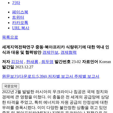
기타
페이스북
트위터
카카오톡
URL 복사
목록으로
세계지역전략연구
중동·북아프리카 식량위기에 대한 역내 인
식과 대응 및 협력방안
경제안보
,
경제협력
저자
김강석
,
한새롬
,
최두영
발간번호
23-02
자료언어
Korean
발간일
2023.12.27
원문보기(다운로드:5,394)
저자별 보고서
주제별 보고서
국문요약
2022년 2월 발발한 러시아의 우크라이나 침공은 국제 정치와
경제에 큰 영향을 미쳤다. 이 충돌은 전 세계의 공급망에 상당
한 타격을 주었고, 특히 에너지와 자원 공급의 안정성에 대한
우려를 증폭시켰다. 이미 다양한 불안정한 상황을 겪고 있던
중동 및 북아프리카(MENA) 지역은 우크라이나 전쟁으로 인