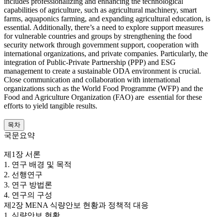
includes professionalizing and enhancing the technological
capabilities of agriculture, such as agricultural machinery, smart
farms, aquaponics farming, and expanding agricultural education, is
essential. Additionally, there’s a need to explore support measures
for vulnerable countries and groups by strengthening the food
security network through government support, cooperation with
international organizations, and private companies. Particularly, the
integration of Public-Private Partnership (PPP) and ESG
management to create a sustainable ODA environment is crucial.
Close communication and collaboration with international
organizations such as the World Food Programme (WFP) and the
Food and Agriculture Organization (FAO) are essential for these
efforts to yield tangible results.
목차
국문요약
제1장 서론
1. 연구 배경 및 목적
2. 선행연구
3. 연구 방법론
4. 연구의 구성
제2장 MENA 식량안보 현황과 정책적 대응
1. 식량안보 현황