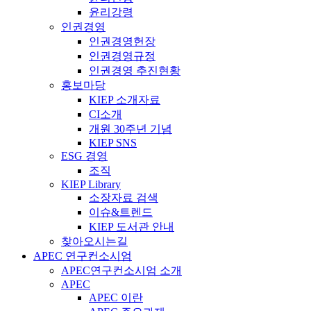
윤리강령
인권경영
인권경영헌장
인권경영규정
인권경영 추진현황
홍보마당
KIEP 소개자료
CI소개
개원 30주년 기념
KIEP SNS
ESG 경영
조직
KIEP Library
소장자료 검색
이슈&트렌드
KIEP 도서관 안내
찾아오시는길
APEC 연구컨소시엄
APEC연구컨소시엄 소개
APEC
APEC 이란