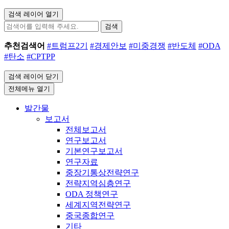
검색 레이어 열기
검색
추천검색어
#트럼프2기
#경제안보
#미중경쟁
#반도체
#ODA
#탄소
#CPTPP
검색 레이어 닫기
전체메뉴 열기
발간물
보고서
전체보고서
연구보고서
기본연구보고서
연구자료
중장기통상전략연구
전략지역심층연구
ODA 정책연구
세계지역전략연구
중국종합연구
기타