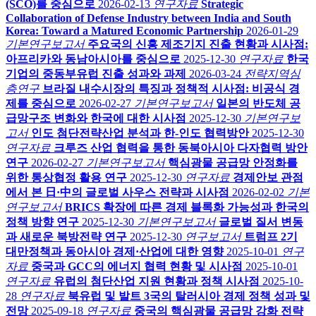
(SCO)를 중심으로
2026-02-13
연구자료
Strategic
Collaboration of Defense Industry between India and South
Korea: Toward a Matured Economic Partnership
2026-01-29
기본연구보고서
주요국의 신흥 제조기지 진출 현황과 시사점:
아프리카와 동남아시아를 중심으로
2025-12-30
연구자료
한국
기업의 중동부유럽 진출 성과와 과제
2026-03-24
전략지역심
층연구
브라질 내수시장의 특징과 정책적 시사점: 비공식 경
제를 중심으로
2026-02-27
기본연구보고서
일본의 반도체 공
급망구조 변화와 한국에 대한 시사점
2025-12-30
기본연구보
고서
인도 첨단전략산업 분석과 한-인도 협력방안
2025-12-30
연구자료
크루즈 산업 협력을 통한 동북아시아 다자협력 방안
연구
2026-02-27
기본연구보고서
핵심광물 공급망 안정화를
위한 통상협정 활용 연구
2025-12-30
연구자료
경제안보 관점
에서 본 日·中의 글로벌 사우스 전략과 시사점
2026-02-02
기본
연구보고서
BRICS 확장에 따른 경제 블록화 가능성과 한국의
정책 방향 연구
2025-12-30
기본연구보고서
글로벌 질서 변동
과 새로운 북방전략 연구
2025-12-30
연구보고서
트럼프 2기
대만정책과 동아시아 경제·산업에 대한 영향
2025-10-01
연구
자료
중국과 GCC의 에너지 협력 현황 및 시사점
2025-10-01
연구자료
유럽의 첨단산업 지원 현황과 정책 시사점
2025-10-
28
연구자료
북유럽 및 발트 3국의 탈러시아 경제 정책 성과 및
전망
2025-09-18
연구자료
중국의 핵심광물 공급망 강화 전략