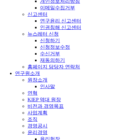
개인정보처리방침
이메일수집거부
신고센터
연구윤리 신고센터
인권침해 신고센터
뉴스레터 신청
신청하기
신청정보수정
수신거부
재동의하기
홈페이지 담당자 연락처
연구원소개
원장소개
인사말
연혁
KIEP 역대 원장
비전과 경영목표
사업계획
조직
경영공시
윤리경영
윤리헌장