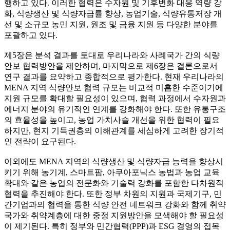
행하고 있다. 이러한 협력은 수자원 및 기후변화 대응 역량 강
화, 식량생산 및 식량자급률 향상, 농업기술, 식량유통저장 개
선 및 소규모 농민 지원, 원조 및 금융 지원 등 다양한 분야를
포괄하고 있다.
제5장은 분석 결과를 토대로 우리나라와 사례국가 간의 식량
안보 협력방안을 제안하며, 마지막으로 제6장은 결론으로서
연구 결과를 요약하고 종합적으로 평가한다. 현재 우리나라의
MENA 지역 식량안보 협력 규모는 비교적 미흡한 수준이기에
지원 규모를 확대할 필요성이 있으며, 협력 과정에서 수자원과
에너지 분야의 유기적인 연계를 강화해야 한다. 또한 유통구조
의 효율성을 높이고, 농업 가치사슬 개선을 위한 협력이 필요
하지만, 현지 기득권층의 이해관계를 세심하게 고려한 장기적
인 전략이 요구된다.
이외에도 MENA 지역의 식량생산 및 식량자급 능력을 향상시
키기 위해 농기계, 스마트팜, 아쿠아포닉스 농법과 농업 교육
확대와 같은 농업의 전문화와 기술력 강화를 포함한 다차원적
협력을 추진해야 한다. 또한 정부 차원의 지원과 국제기구, 민
간기업과의 협력을 통한 식량 안전 네트워크 강화와 함께 취약
국가와 취약계층에 대한 중정 지원방안을 모색해야 할 필요성
이 제기된다. 특히 정부와 민간협력(PPP)과 ESG 경영의 접목