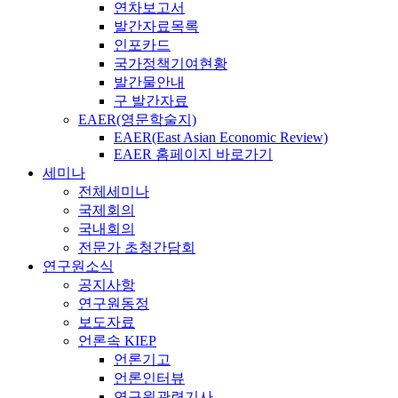
연차보고서
발간자료목록
인포카드
국가정책기여현황
발간물안내
구 발간자료
EAER(영문학술지)
EAER(East Asian Economic Review)
EAER 홈페이지 바로가기
세미나
전체세미나
국제회의
국내회의
전문가 초청간담회
연구원소식
공지사항
연구원동정
보도자료
언론속 KIEP
언론기고
언론인터뷰
연구원관련기사