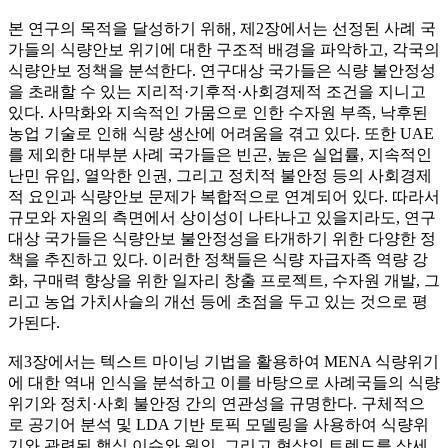
본 연구의 목적을 달성하기 위해, 제2장에서는 선정된 사례 국
가들의 식량안보 위기에 대한 구조적 배경을 파악하고, 각국의
식량안보 정책을 분석한다. 연구대상 국가들은 식량 불안정성
을 초래할 수 있는 지리적·기후적·사회경제적 조건을 지니고
있다. 사막화와 지속적인 가뭄으로 인한 수자원 부족, 낙후된
농업 기술로 인해 식량 생산에 어려움을 겪고 있다. 또한 UAE
를 제외한 대부분 사례 국가들은 빈곤, 높은 실업률, 지속적인
난민 유입, 열악한 인권, 그리고 정치적 불안정 등의 사회경제
적 요인과 식량안보 문제가 복합적으로 연계되어 있다. 따라서
규모와 자원의 측면에서 상이성이 나타나고 있을지라도, 연구
대상 국가들은 식량안보 불안정성을 타개하기 위한 다양한 정
책을 추진하고 있다. 이러한 정책들은 식량 자급자족 역량 강
화, 구매력 향상을 위한 일자리 창출 프로젝트, 수자원 개발, 그
리고 농업 가치사슬의 개선 등에 초점을 두고 있는 것으로 평
가된다.
제3장에서는 텍스트 마이닝 기법을 활용하여 MENA 식량위기
에 대한 역내 인식을 분석하고 이를 바탕으로 사례국들의 식량
위기와 정치·사회 불안정 간의 연관성을 규명한다. 구체적으
로 공기어 분석 및 LDA 기반 토픽 모델링을 사용하여 식량위
기와 관련된 핵심 이슈와 원인, 그리고 현상의 트렌드를 상세