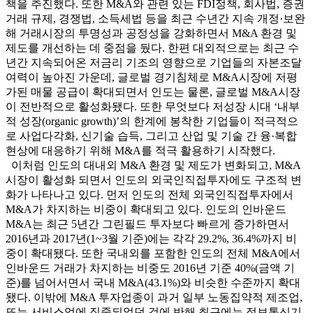
책을 추진했다. 또한 M&A와 관련 있는 FDI정책, 회사법, 증권
거래 규제, 경쟁법, 소득세법 등을 최근 수년간 지속 개정·보완
해 거래시장의 투명성과 공정성을 강화하면서 M&A 환경 및
제도를 개선하는 데 중점을 뒀다. 한편 대외적으로는 최근 수
년간 지속되어온 저금리 기조의 영향으로 기업들의 자본조달
여력이 높아진 가운데, 글로벌 경기침체로 M&A시장에 저평
가된 매물 공급이 확대되면서 인도는 물론, 글로벌 M&A시장
이 전반적으로 활성화됐다. 또한 무엇보다 저성장 시대 ‘내부
적 성장(organic growth)’의 한계에 봉착한 기업들이 적극적으
로 사업다각화, 신기술 습득, 그리고 산업 및 기술 간 융·복합
현상에 대응하기 위해 M&A를 적극 활용하기 시작했다.
이처럼 인도의 대내외 M&A 환경 및 제도가 변화되고, M&A
시장이 활성화 되면서 인도의 외국인직접투자에도 구조적 변
화가 나타나고 있다. 먼저 인도의 전체 외국인직접투자에서
M&A가 차지하는 비중이 확대되고 있다. 인도의 인바운드
M&A는 최근 5년간 그린필드 투자보다 빠르게 증가하면서
2016년과 2017년(1~3월 기준)에는 각각 29.2%, 36.4%까지 비
중이 확대됐다. 또한 국내외를 포함한 인도의 전체 M&A에서
인바운드 거래가 차지하는 비중도 2016년 기준 40%(금액 기
준)를 넘어서면서 국내 M&A(43.1%)와 비슷한 수준까지 확대
됐다. 이밖에 M&A 투자업종이 과거 일부 노동집약적 제조업,
또는 서비스업에 집중되었던 것에 반해 최근에는 정보통신기