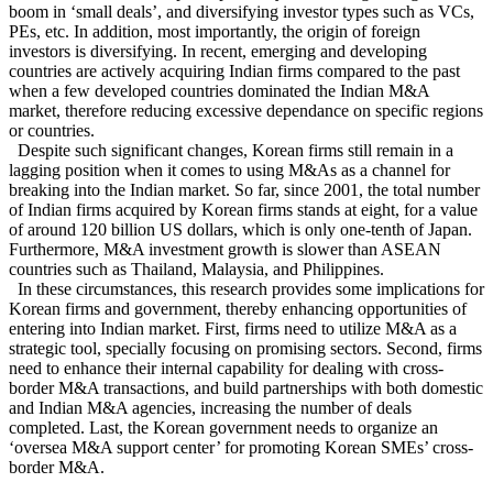
boom in ‘small deals’, and diversifying investor types such as VCs,
PEs, etc. In addition, most importantly, the origin of foreign
investors is diversifying. In recent, emerging and developing
countries are actively acquiring Indian firms compared to the past
when a few developed countries dominated the Indian M&A
market, therefore reducing excessive dependance on specific regions
or countries.
Despite such significant changes, Korean firms still remain in a
lagging position when it comes to using M&As as a channel for
breaking into the Indian market. So far, since 2001, the total number
of Indian firms acquired by Korean firms stands at eight, for a value
of around 120 billion US dollars, which is only one-tenth of Japan.
Furthermore, M&A investment growth is slower than ASEAN
countries such as Thailand, Malaysia, and Philippines.
In these circumstances, this research provides some implications for
Korean firms and government, thereby enhancing opportunities of
entering into Indian market. First, firms need to utilize M&A as a
strategic tool, specially focusing on promising sectors. Second, firms
need to enhance their internal capability for dealing with cross-
border M&A transactions, and build partnerships with both domestic
and Indian M&A agencies, increasing the number of deals
completed. Last, the Korean government needs to organize an
‘oversea M&A support center’ for promoting Korean SMEs’ cross-
border M&A.