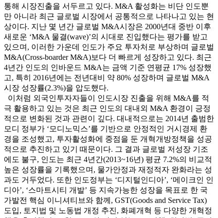
통해 시장진출을 서두르고 있다. M&A 활성화는 비단 인도뿐
만 아니라 최근 글로벌 시장에서 공통적으로 나타나고 있는 현
상이다. 지난 몇 년간 글로벌 M&A시장은 2000년대 중반 이후
새로운 ‘M&A 물결(wave)’의 시대로 진입했다는 평가를 받고
있으며, 이러한 가운데 인도가 주요 투자처로 부상하며 글로벌
M&A(Cross-boarder M&A)보다 더 빠르게 성장하고 있다. 최근
4년간 인도의 인바운드 M&A는 금액 기준 연평균 17% 성장했
고, 특히 2016년에는 전년대비 약 80% 성장하며 글로벌 M&A
시장 성장률(2.3%)을 압도했다.
이처럼 외국인투자자들이 인도시장 진출을 위해 M&A를 적
극 활용하고 있는 것은 최근 인도의 대내외 M&A 환경이 긍정
적으로 변화된 것과 관련이 깊다. 대내적으로는 2014년 출범한
모디 정부가 ‘모디노믹스’를 기반으로 안정적인 거시경제 환
경을 조성했고, 투자활성화에 중점을 둔 개혁개방정책을 성공
적으로 추진하고 있기 때문이다. 그 결과 글로벌 저성장 기조
에도 불구, 인도는 최근 4년간(2013~16년) 평균 7.2%의 비교적
높은 성장률을 기록했으며, 물가안정과 재정적자 완화라는 성
과도 거두었다. 또한 인도정부는 ‘디지털인디아’, ‘메이크인 인
디아’, ‘스마트시티 개발’ 등 지속가능한 성장을 목표로 한 국
가발전 핵심 이니셔티브와 함께, GST(Goods and Service Tax)
도입, 토지법 및 노동법 개정 추진, 화폐개혁 등 다양한 개혁정