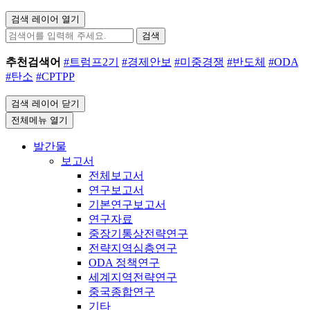
검색 레이어 열기
검색
추천검색어
#트럼프2기
#경제안보
#미중경쟁
#반도체
#ODA
#탄소
#CPTPP
검색 레이어 닫기
전체메뉴 열기
발간물
보고서
전체보고서
연구보고서
기본연구보고서
연구자료
중장기통상전략연구
전략지역심층연구
ODA 정책연구
세계지역전략연구
중국종합연구
기타