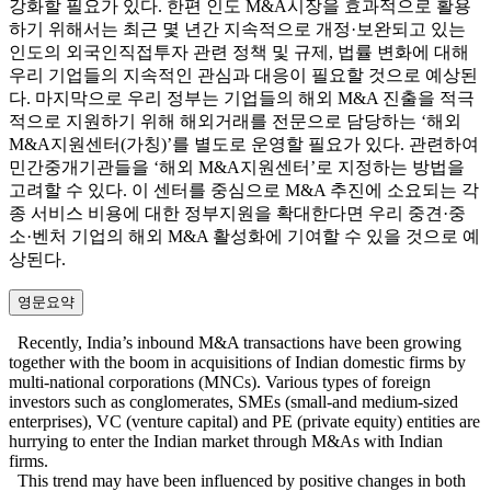
강화할 필요가 있다. 한편 인도 M&A시장을 효과적으로 활용
하기 위해서는 최근 몇 년간 지속적으로 개정·보완되고 있는
인도의 외국인직접투자 관련 정책 및 규제, 법률 변화에 대해
우리 기업들의 지속적인 관심과 대응이 필요할 것으로 예상된
다. 마지막으로 우리 정부는 기업들의 해외 M&A 진출을 적극
적으로 지원하기 위해 해외거래를 전문으로 담당하는 ‘해외
M&A지원센터(가칭)’를 별도로 운영할 필요가 있다. 관련하여
민간중개기관들을 ‘해외 M&A지원센터’로 지정하는 방법을
고려할 수 있다. 이 센터를 중심으로 M&A 추진에 소요되는 각
종 서비스 비용에 대한 정부지원을 확대한다면 우리 중견·중
소·벤처 기업의 해외 M&A 활성화에 기여할 수 있을 것으로 예
상된다.
영문요약
Recently, India’s inbound M&A transactions have been growing
together with the boom in acquisitions of Indian domestic firms by
multi-national corporations (MNCs). Various types of foreign
investors such as conglomerates, SMEs (small-and medium-sized
enterprises), VC (venture capital) and PE (private equity) entities are
hurrying to enter the Indian market through M&As with Indian
firms.
This trend may have been influenced by positive changes in both