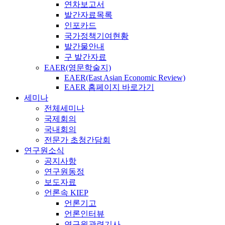
연차보고서
발간자료목록
인포카드
국가정책기여현황
발간물안내
구 발간자료
EAER(영문학술지)
EAER(East Asian Economic Review)
EAER 홈페이지 바로가기
세미나
전체세미나
국제회의
국내회의
전문가 초청간담회
연구원소식
공지사항
연구원동정
보도자료
언론속 KIEP
언론기고
언론인터뷰
연구원관련기사