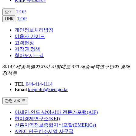
KIEP 뉴스레터
TOP
닫기
TOP
LINK
개인정보처리방침
이용자 가이드
고객헌장
저작권 정책
찾아오시는길
30147 세종특별자치시 시청대로 370 세종국책연구단지 경제
정책동
TEL
044-414-1114
Email
kiepinfo@kiep.go.kr
관련 사이트
아세안·인도·남아시아 전문가포럼(AIF)
한미경제연구소(KEI)
신흥지역정보종합지식포탈(EMERiCs)
APEC 연구컨소시엄 사무국