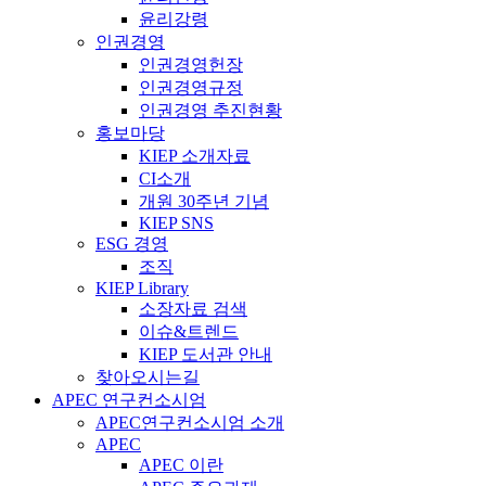
윤리강령
인권경영
인권경영헌장
인권경영규정
인권경영 추진현황
홍보마당
KIEP 소개자료
CI소개
개원 30주년 기념
KIEP SNS
ESG 경영
조직
KIEP Library
소장자료 검색
이슈&트렌드
KIEP 도서관 안내
찾아오시는길
APEC 연구컨소시엄
APEC연구컨소시엄 소개
APEC
APEC 이란