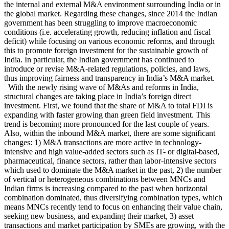
the internal and external M&A environment surrounding India or in
the global market. Regarding these changes, since 2014 the Indian
government has been struggling to improve macroeconomic
conditions (i.e. accelerating growth, reducing inflation and fiscal
deficit) while focusing on various economic reforms, and through
this to promote foreign investment for the sustainable growth of
India. In particular, the Indian government has continued to
introduce or revise M&A-related regulations, policies, and laws,
thus improving fairness and transparency in India’s M&A market.
With the newly rising wave of M&As and reforms in India,
structural changes are taking place in India’s foreign direct
investment. First, we found that the share of M&A to total FDI is
expanding with faster growing than green field investment. This
trend is becoming more pronounced for the last couple of years.
Also, within the inbound M&A market, there are some significant
changes: 1) M&A transactions are more active in technology-
intensive and high value-added sectors such as IT- or digital-based,
pharmaceutical, finance sectors, rather than labor-intensive sectors
which used to dominate the M&A market in the past, 2) the number
of vertical or heterogeneous combinations between MNCs and
Indian firms is increasing compared to the past when horizontal
combination dominated, thus diversifying combination types, which
means MNCs recently tend to focus on enhancing their value chain,
seeking new business, and expanding their market, 3) asset
transactions and market participation by SMEs are growing, with the