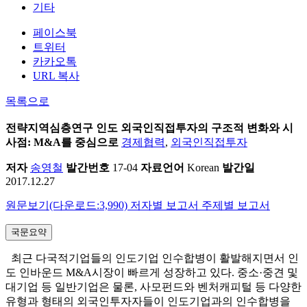
기타
페이스북
트위터
카카오톡
URL 복사
목록으로
전략지역심층연구
인도 외국인직접투자의 구조적 변화와 시
사점: M&A를 중심으로
경제협력
,
외국인직접투자
저자
송영철
발간번호
17-04
자료언어
Korean
발간일
2017.12.27
원문보기(다운로드:3,990)
저자별 보고서
주제별 보고서
국문요약
최근 다국적기업들의 인도기업 인수합병이 활발해지면서 인
도 인바운드 M&A시장이 빠르게 성장하고 있다. 중소·중견 및
대기업 등 일반기업은 물론, 사모펀드와 벤처캐피털 등 다양한
유형과 형태의 외국인투자자들이 인도기업과의 인수합병을