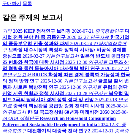
구매하기
목록
같은 주제의 보고서
기타
2025 KIEP 정책연구 브리핑
2026-07-21
중국종합연구
디
지털 전환 분야 한·중 공동연구
2026-02-27
연구자료
한국기업
의 중동부유럽 진출 성과와 과제
2026-03-24
전략지역심층연
구
브라질 내수시장의 특징과 정책적 시사점: 비공식 경제를
중심으로
2026-02-27
기본연구보고서
일본의 반도체 공급망구
조 변화와 한국에 대한 시사점
2025-12-30
연구자료
크루즈 산
업 협력을 통한 동북아시아 다자협력 방안 연구
2026-02-27
기
본연구보고서
BRICS 확장에 따른 경제 블록화 가능성과 한국
의 정책 방향 연구
2025-12-30
기본연구보고서
글로벌 질서 변
동과 새로운 북방전략 연구
2025-12-30
연구자료
유럽의 첨단
산업 지원 현황과 정책 시사점
2025-10-28
연구자료
북유럽 및
발트 3국의 탈러시아 경제 정책 성과 및 전망
2025-09-18
연구
자료
중국의 핵심광물 공급망 강화 전략과 시사점
2025-08-14
연구보고서
한·일 국교정상화 60년과 미래비전 2050
2025-08-
29
ODA 정책연구
Research on Household Consumption
Patterns and Sustainable Development in India
2024-12-31
중
국종합연구
대전환기의 대중국 전략 연구2
2024-12-31
중국종