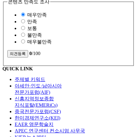
콘텐츠 만족도 조사
매우만족
만족
보통
불만족
매우불만족
0
/100
QUICK LINK
주제별 키워드
아세안·인도·남아시아
전문가포럼(AIF)
신흥지역정보종합
지식포탈(EMERiCs)
중국전문가포럼(CSF)
한미경제연구소(KEI)
EAER 영문학술지
APEC 연구센터 컨소시엄 사무국