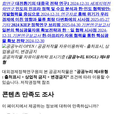
합연구
대전환기의 대중국 전략 연구1
2024-12-31
세계지역전
략연구
인도의 인프라 정책 및 수요 분석과 한·인도 협력방안:
개발협력을 중심으로
2024-12-31
연구자료
홍해 위기가 우리
경제에 미친 영향과 물류 회랑 다변화에의 시사점
2025-05-27
기타
2024 KIEP 정책연구 브리핑
2025-04-30
기본연구보고서
일본의 핵심광물자원 확보전략과 한ㆍ일 협력 시사점
2024-
12-31
기본연구보고서
한-아프리카 자원 협력을 통한 핵심광
물 확보 전략
2024-12-30
공공저작물 자유이용허락 표시기준
(공공누리, KOGL) 제4유
형
대외경제정책연구원의 본 공공저작물은
"공공누리 제4유형
: 출처표시 + 상업적 금지 + 변경금지”
조건에 따라 이용할 수
있습니다. 저작권정책 참조
콘텐츠 만족도 조사
이 페이지에서 제공하는 정보에 대하여 만족하십니까?