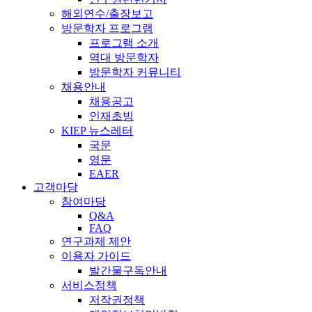
해외연수/출장보고
방문학자 프로그램
프로그램 소개
역대 방문학자
방문학자 커뮤니티
채용안내
채용공고
인재초빙
KIEP 뉴스레터
국문
영문
EAER
고객마당
참여마당
Q&A
FAQ
연구과제 제안
이용자 가이드
발간물구독안내
서비스정책
저작권정책