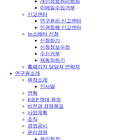
개인정보처리방침
이메일수집거부
신고센터
연구윤리 신고센터
인권침해 신고센터
뉴스레터 신청
신청하기
신청정보수정
수신거부
재동의하기
홈페이지 담당자 연락처
연구원소개
원장소개
인사말
연혁
KIEP 역대 원장
비전과 경영목표
사업계획
조직
경영공시
윤리경영
윤리헌장