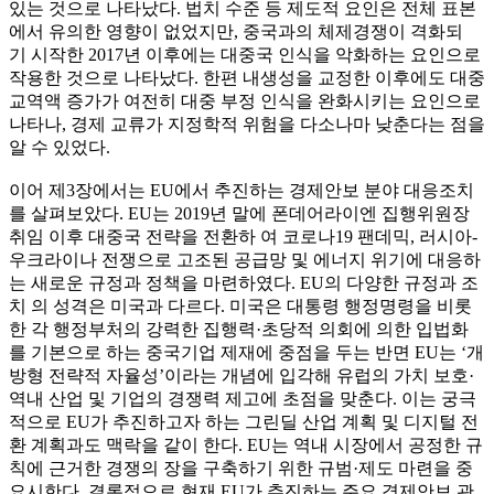
있는 것으로 나타났다. 법치 수준 등 제도적 요인은 전체 표본
에서 유의한 영향이 없었지만, 중국과의 체제경쟁이 격화되
기 시작한 2017년 이후에는 대중국 인식을 악화하는 요인으로
작용한 것으로 나타났다. 한편 내생성을 교정한 이후에도 대중
교역액 증가가 여전히 대중 부정 인식을 완화시키는 요인으로
나타나, 경제 교류가 지정학적 위험을 다소나마 낮춘다는 점을
알 수 있었다.
이어 제3장에서는 EU에서 추진하는 경제안보 분야 대응조치
를 살펴보았다. EU는 2019년 말에 폰데어라이엔 집행위원장
취임 이후 대중국 전략을 전환하 여 코로나19 팬데믹, 러시아-
우크라이나 전쟁으로 고조된 공급망 및 에너지 위기에 대응하
는 새로운 규정과 정책을 마련하였다. EU의 다양한 규정과 조
치 의 성격은 미국과 다르다. 미국은 대통령 행정명령을 비롯
한 각 행정부처의 강력한 집행력·초당적 의회에 의한 입법화
를 기본으로 하는 중국기업 제재에 중점을 두는 반면 EU는 ‘개
방형 전략적 자율성’이라는 개념에 입각해 유럽의 가치 보호·
역내 산업 및 기업의 경쟁력 제고에 초점을 맞춘다. 이는 궁극
적으로 EU가 추진하고자 하는 그린딜 산업 계획 및 디지털 전
환 계획과도 맥락을 같이 한다. EU는 역내 시장에서 공정한 규
칙에 근거한 경쟁의 장을 구축하기 위한 규범·제도 마련을 중
요시한다. 결론적으로 현재 EU가 추진하는 주요 경제안보 관