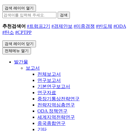
검색 레이어 열기
검색
추천검색어
#트럼프2기
#경제안보
#미중경쟁
#반도체
#ODA
#탄소
#CPTPP
검색 레이어 닫기
전체메뉴 열기
발간물
보고서
전체보고서
연구보고서
기본연구보고서
연구자료
중장기통상전략연구
전략지역심층연구
ODA 정책연구
세계지역전략연구
중국종합연구
기타