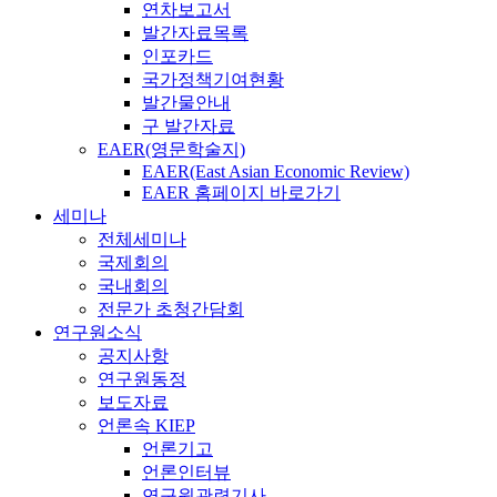
연차보고서
발간자료목록
인포카드
국가정책기여현황
발간물안내
구 발간자료
EAER(영문학술지)
EAER(East Asian Economic Review)
EAER 홈페이지 바로가기
세미나
전체세미나
국제회의
국내회의
전문가 초청간담회
연구원소식
공지사항
연구원동정
보도자료
언론속 KIEP
언론기고
언론인터뷰
연구원관련기사