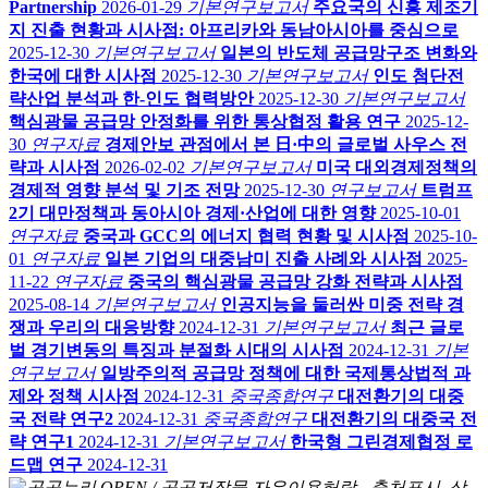
Partnership
2026-01-29
기본연구보고서
주요국의 신흥 제조기
지 진출 현황과 시사점: 아프리카와 동남아시아를 중심으로
2025-12-30
기본연구보고서
일본의 반도체 공급망구조 변화와
한국에 대한 시사점
2025-12-30
기본연구보고서
인도 첨단전
략산업 분석과 한-인도 협력방안
2025-12-30
기본연구보고서
핵심광물 공급망 안정화를 위한 통상협정 활용 연구
2025-12-
30
연구자료
경제안보 관점에서 본 日·中의 글로벌 사우스 전
략과 시사점
2026-02-02
기본연구보고서
미국 대외경제정책의
경제적 영향 분석 및 기조 전망
2025-12-30
연구보고서
트럼프
2기 대만정책과 동아시아 경제·산업에 대한 영향
2025-10-01
연구자료
중국과 GCC의 에너지 협력 현황 및 시사점
2025-10-
01
연구자료
일본 기업의 대중남미 진출 사례와 시사점
2025-
11-22
연구자료
중국의 핵심광물 공급망 강화 전략과 시사점
2025-08-14
기본연구보고서
인공지능을 둘러싼 미중 전략 경
쟁과 우리의 대응방향
2024-12-31
기본연구보고서
최근 글로
벌 경기변동의 특징과 분절화 시대의 시사점
2024-12-31
기본
연구보고서
일방주의적 공급망 정책에 대한 국제통상법적 과
제와 정책 시사점
2024-12-31
중국종합연구
대전환기의 대중
국 전략 연구2
2024-12-31
중국종합연구
대전환기의 대중국 전
략 연구1
2024-12-31
기본연구보고서
한국형 그린경제협정 로
드맵 연구
2024-12-31