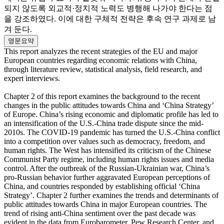
되지 않도록 외교적·정치적 노력도 병행해 나가야 한다는 점
을 강조하였다. 이에 대한 구체적 전략은 후속 연구 과제로 남
겨 둔다.
영문요약
This report analyzes the recent strategies of the EU and major
European countries regarding economic relations with China,
through literature review, statistical analysis, field research, and
expert interviews.
Chapter 2 of this report examines the background to the recent
changes in the public attitudes towards China and ‘China Strategy’
of Europe. China’s rising economic and diplomatic profile has led to
an intensification of the U.S.-China trade dispute since the mid-
2010s. The COVID-19 pandemic has turned the U.S.-China conflict
into a competition over values such as democracy, freedom, and
human rights. The West has intensified its criticism of the Chinese
Communist Party regime, including human rights issues and media
control. After the outbreak of the Russian-Ukrainian war, China’s
pro-Russian behavior further aggravated European perceptions of
China, and countries responded by establishing official ‘China
Strategy’. Chapter 2 further examines the trends and determinants of
public attitudes towards China in major European countries. The
trend of rising anti-China sentiment over the past decade was
evident in the data from Eurobarometer, Pew Research Center, and