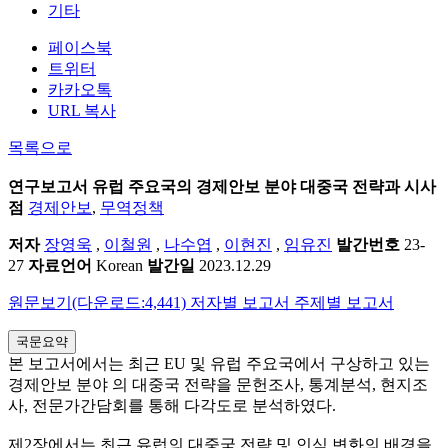
기타
페이스북
트위터
카카오톡
URL 복사
목록으로
연구보고서
유럽 주요국의 경제안보 분야 대중국 전략과 시사
점
경제안보
,
무역정책
저자
장영욱
,
이철원
,
나수엽
,
이현진
,
임유진
발간번호
23-
27
자료언어
Korean
발간일
2023.12.29
원문보기(다운로드:4,441)
저자별 보고서
주제별 보고서
국문요약
본 보고서에서는 최근 EU 및 유럽 주요국에서 구상하고 있는
경제안보 분야 의 대중국 전략을 문헌조사, 통계분석, 현지조
사, 전문가간담회를 통해 다각도로 분석하였다.
제2장에서는 최근 유럽의 대중국 전략 및 인식 변화의 배경을