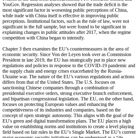
YouGov. Regression analyses showed that the trade deficit is the
most significant factor in worsening public perceptions of China,
while trade with China itself is effective in improving public
perceptions. Institutional factors, such as the rule of law, were not
significant in the full sample, but were found to be significant in
explaining changes in public attitudes after 2017, when the regime
competition with China began to intensify.
Chapter 3 then examines the EU’s countermeasures in the area of
economic security. Since Von der Leyen took over as Commission
President in late 2019, the EU has strategically put in place new
regulations and policies in response to the COVID-19 pandemic and
the supply chain and energy crises exacerbated by the Russia-
Ukraine war. The nature of the EU’s various regulations and actions
differs from that of the United States. The U.S. focuses on
sanctioning Chinese companies through a combination of
presidential executive orders, strong executive branch enforcement,
and bipartisan congressional legislation. The EU, on the other hand,
focuses on protecting European values and enhancing the
competitiveness of its industries and companies, based on the
concept of open strategic autonomy. This aligns with the goal of the
EU's green and digital transformation plans. The EU places a high
value on establishing norms and institutions to create a level playing
field based on fair rules in the EU’s Single Market. The EU’s current
major economic security initiatives can be understood as a “de-