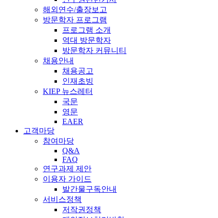
해외연수/출장보고
방문학자 프로그램
프로그램 소개
역대 방문학자
방문학자 커뮤니티
채용안내
채용공고
인재초빙
KIEP 뉴스레터
국문
영문
EAER
고객마당
참여마당
Q&A
FAQ
연구과제 제안
이용자 가이드
발간물구독안내
서비스정책
저작권정책