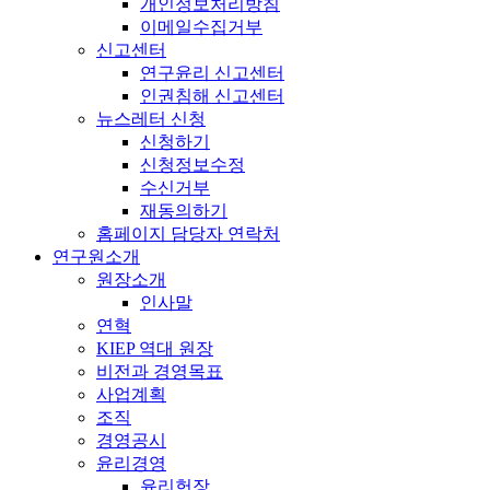
개인정보처리방침
이메일수집거부
신고센터
연구윤리 신고센터
인권침해 신고센터
뉴스레터 신청
신청하기
신청정보수정
수신거부
재동의하기
홈페이지 담당자 연락처
연구원소개
원장소개
인사말
연혁
KIEP 역대 원장
비전과 경영목표
사업계획
조직
경영공시
윤리경영
윤리헌장