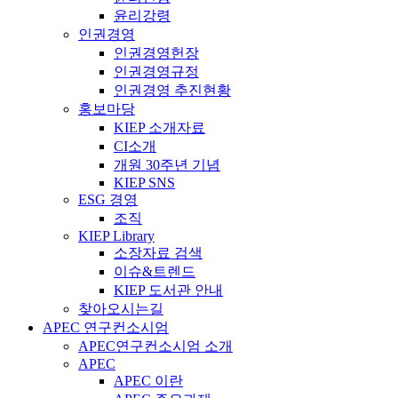
윤리강령
인권경영
인권경영헌장
인권경영규정
인권경영 추진현황
홍보마당
KIEP 소개자료
CI소개
개원 30주년 기념
KIEP SNS
ESG 경영
조직
KIEP Library
소장자료 검색
이슈&트렌드
KIEP 도서관 안내
찾아오시는길
APEC 연구컨소시엄
APEC연구컨소시엄 소개
APEC
APEC 이란