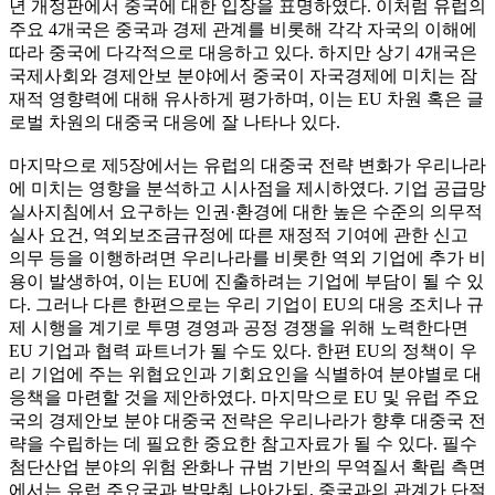
년 개정판에서 중국에 대한 입장을 표명하였다. 이처럼 유럽의
주요 4개국은 중국과 경제 관계를 비롯해 각각 자국의 이해에
따라 중국에 다각적으로 대응하고 있다. 하지만 상기 4개국은
국제사회와 경제안보 분야에서 중국이 자국경제에 미치는 잠
재적 영향력에 대해 유사하게 평가하며, 이는 EU 차원 혹은 글
로벌 차원의 대중국 대응에 잘 나타나 있다.
마지막으로 제5장에서는 유럽의 대중국 전략 변화가 우리나라
에 미치는 영향을 분석하고 시사점을 제시하였다. 기업 공급망
실사지침에서 요구하는 인권·환경에 대한 높은 수준의 의무적
실사 요건, 역외보조금규정에 따른 재정적 기여에 관한 신고
의무 등을 이행하려면 우리나라를 비롯한 역외 기업에 추가 비
용이 발생하여, 이는 EU에 진출하려는 기업에 부담이 될 수 있
다. 그러나 다른 한편으로는 우리 기업이 EU의 대응 조치나 규
제 시행을 계기로 투명 경영과 공정 경쟁을 위해 노력한다면
EU 기업과 협력 파트너가 될 수도 있다. 한편 EU의 정책이 우
리 기업에 주는 위협요인과 기회요인을 식별하여 분야별로 대
응책을 마련할 것을 제안하였다. 마지막으로 EU 및 유럽 주요
국의 경제안보 분야 대중국 전략은 우리나라가 향후 대중국 전
략을 수립하는 데 필요한 중요한 참고자료가 될 수 있다. 필수
첨단산업 분야의 위험 완화나 규범 기반의 무역질서 확립 측면
에서는 유럽 주요국과 발맞춰 나아가되, 중국과의 관계가 단절